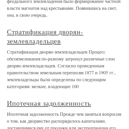
феодального землевладения было формирование частной
власти магнатов над крестьянами. Появившись на свет,
она, в свою очередь,
Стратификация дворян-
землевладельцев
Стратификация дворян-землевладельцев Процесс
обезземеливания по-разному затронул различные слои
дворян-землевладельцев. Согласно проведенным
правительством земельным переписям 1877 и 1905 гг.,
землевладельцы были определены по следующим
категориям: мелкие, владеющие 100
Ипотечная задолженность
Ипотечная задолженность Прежде чем заняться вопросом
о том, как дворянство распорядилось капиталами,
доставшимися ему от продажи или экспроприации его