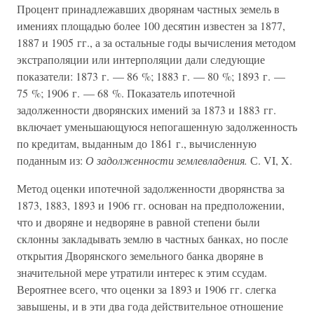
Процент принадлежавших дворянам частных земель в
имениях площадью более 100 десятин известен за 1877,
1887 и 1905 гг., а за остальные годы вычисления методом
экстраполяции или интерполяции дали следующие
показатели: 1873 г. — 86 %; 1883 г. — 80 %; 1893 г. —
75 %; 1906 г. — 68 %. Показатель ипотечной
задолженности дворянских имений за 1873 и 1883 гг.
включает уменьшающуюся непогашенную задолженность
по кредитам, выданным до 1861 г., вычисленную
поданным из:
О задолженности землевладения.
С. VI, X.
Метод оценки ипотечной задолженности дворянства за
1873, 1883, 1893 и 1906 гг. основан на предположении,
что и дворяне и недворяне в равной степени были
склонны закладывать землю в частных банках, но после
открытия Дворянского земельного банка дворяне в
значительной мере утратили интерес к этим ссудам.
Вероятнее всего, что оценки за 1893 и 1906 гг. слегка
завышены, и в эти два года действительное отношение