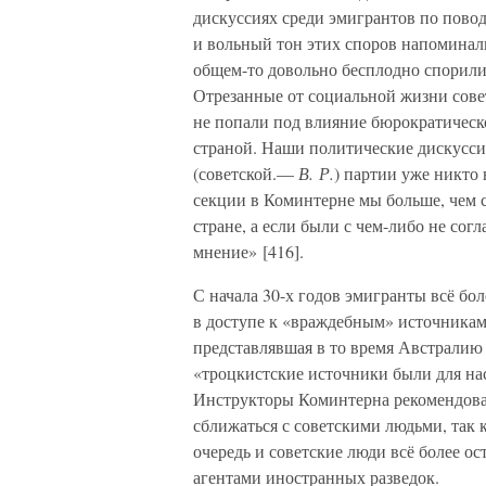
дискуссиях среди эмигрантов по пово
и вольный тон этих споров напоминали
общем-то довольно бесплодно спорили
Отрезанные от социальной жизни сове
не попали под влияние бюрократичес
страной. Наши политические дискуссии
(советской.—
В. Р.
) партии уже никто
секции в Коминтерне мы больше, чем с
стране, а если были с чем-либо не сог
мнение» [416].
С начала 30-х годов эмигранты всё бо
в доступе к «враждебным» источникам
представлявшая в то время Австрали
«троцкистские источники были для нас
Инструкторы Коминтерна рекомендовал
сближаться с советскими людьми, так 
очередь и советские люди всё более о
агентами иностранных разведок.