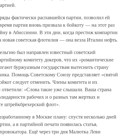
артией.
яды фактически распавшейся партии, позволил ей
время партия вновь призвала к бойкоту — на этот раз
йну в Абиссинии. В эти дни, когда престиж компартии
а новая советская флотилия — она везла Италии нефть.
Бельгию был направлен известный советский
артийному комитету докеров, что их «романтические
огают буржуазным государствам вытеснить страну
нка. Помощь Советскому Союзу представляет «святой
бойкот следует отменить. Члены комитета и их
 ответили: «Слова такие уже слышали. Ваша страна
олидарности рабочих и о разных там жертвах и
те штрейкбрехерский флот».
зработанному в Москве плану: спустя несколько дней
тии, а в партийной печати появилась статья,
 провокатора. Ещё через три дня Малютка Леви