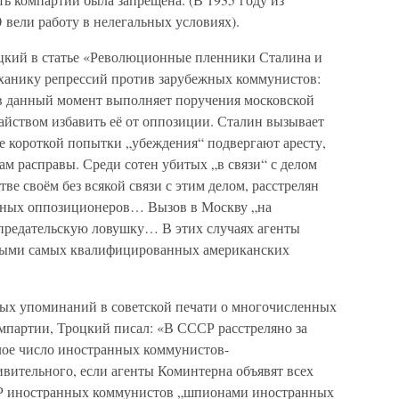
 вели работу в нелегальных условиях).
цкий в статье «Революционные пленники Сталина и
ханику репрессий против зарубежных коммунистов:
 в данный момент выполняет поручения московской
тайством избавить её от оппозиции. Сталин вызывает
е короткой попытки „убеждения“ подвергают аресту,
м расправы. Среди сотен убитых „в связи“ с делом
ве своём без всякой связи с этим делом, расстрелян
анных оппозиционеров… Вызов в Москву „на
 предательскую ловушку… В этих случаях агенты
ными самых квалифицированных американских
ых упоминаний в советской печати о многочисленных
партии, Троцкий писал: «В СССР расстреляно за
лое число иностранных коммунистов-
вительного, если агенты Коминтерна объявят всех
СР иностранных коммунистов „шпионами иностранных