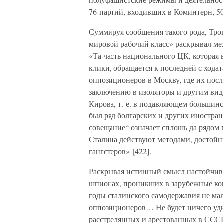
76 партий, входивших в Коминтерн, 50
Суммируя сообщения такого рода, Тро
мировой рабочий класс» раскрывал ме
«Та часть национального ЦК, которая
клики, обращается к последней с хода
оппозиционеров в Москву, где их посл
заключению в изоляторы и другим вида
Кирова, т. е. в подавляющем большинст
был ряд болгарских и других иностр
совещание“ означает сплошь да рядом
Сталина действуют методами, достой
гангстеров» [422].
Раскрывая истинный смысл настойчив
шпионах, проникших в зарубежные ком
годы сталинского самодержавия не ма
оппозиционеров… Не будет ничего уди
расстрелянных и арестованных в СС