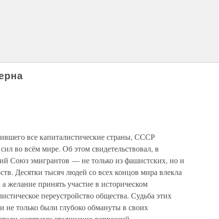
ерна
атившего все капиталистические страны, СССР
сил во всём мире. Об этом свидетельствовал, в
кий Союз эмигрантов — не только из фашистских, но и
ств. Десятки тысяч людей со всех концов мира влекла
 а желание принять участие в историческом
истическое переустройство общества. Судьба этих
ни не только были глубоко обмануты в своих
стали жертвами сталинских репрессий.