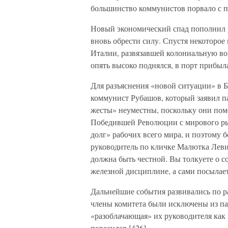
большинство коммунистов порвало с п
Новый экономический спад пополнил р
вновь обрести силу. Спустя некоторое 
Италии, развязавшей колониальную во
опять высоко поднялся, в порт прибыл
Для разъяснения «новой ситуации» в 
коммунист Рубашов, который заявил п
жесты» неуместны, поскольку они пом
Победившей Революции с мирового ры
долг» рабочих всего мира, и поэтому 
руководитель по кличке Малютка Леви
должна быть честной. Вы толкуете о с
железной дисциплине, а сами посылае
Дальнейшие события развивались по ра
члены комитета были исключены из пар
«разоблачающая» их руководителя как
повесился [426].