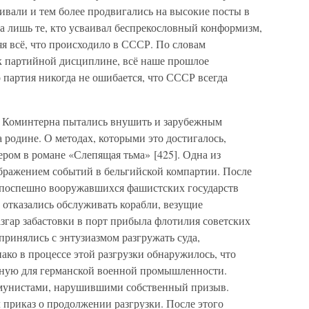
живали и тем более продвигались на высокие посты в
а лишь те, кто усваивал беспрекословный конформизм,
я всё, что происходило в СССР. По словам
к партийной дисциплине, всё наше прошлое
 партия никогда не ошибается, что СССР всегда
 Коминтерна пытались внушить и зарубежным
 родине. О методах, которыми это достигалось,
ером в романе «Слепящая тьма» [425]. Одна из
бражением событий в бельгийской компартии. После
 поспешно вооружавшихся фашистских государств
отказались обслуживать корабли, везущие
азгар забастовки в порт прибыла флотилия советских
принялись с энтузиазмом разгружать суда,
ко в процессе этой разгрузки обнаружилось, что
нную для германской военной промышленности.
оммунистами, нарушившими собственный призыв.
 приказ о продолжении разгрузки. После этого