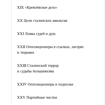
XIX «Кремлёвское дело»
XX Цели сталинских амальгам
XXI Ломка судеб и душ
ХХII Оппозиционеры в ссылках, лагерях
и тюрьмах
XXIII Сталинский террор
и судьбы большевизма
XXIV Оппозиционеры в подполье
XXV Партийные чистки