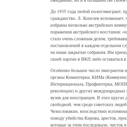
До 1935 года любой политэмигрант, п
гражданство. Л. Копелев вспоминает, 
избраны несколько австрийских комму
поражения австрийского восстания; «н
стало очень сложным делом, требовав
постановлений в каждом отдельном сл
на наши закрытые собрания. Им прихо
своей партии в ВКП либо оставаться в
Особенно большое число эмигрантов н
органы Коминтерна, КИМа (Коммунист
Интернационала, Профинтерна, МОПР
революции) и других международных о
вузов для иностранцев. В этих кругах 
свободной, чем среди советских люде
Чехословакии, впоследствии вспомина
поводу убийства Кирова, арестов, про
которые за этим последовали, чисток