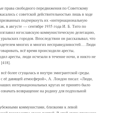
 права свободного передвижения по Советскому
асались с советской действительностью лишь в ходе
 призванных подчеркнуть их «интернациональную
к, в августе — сентябре 1935 года И. Б. Тито по
озглавил югославскую коммунистическую делегацию,
уральских городов. Впоследствии он рассказывал, что
свидетелем многих и многих несправедливостей… Люди
говаривать, всё время происходили аресты,
одил аресты, люди исчезали в течение ночи, и никто не
[418].
всё более сгущалась и внутри эмигрантской среды.
 её давящей атмосферой», А. Лондон писал: «Люди,
 наших интернациональных кругах не принято было
 означать возвращение на родину для подпольной
рубежными коммунистами, близкими к левой
кой руководства своих партий. В этой связи приведем