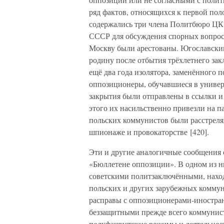
ряд фактов, относящихся к первой пол
содержались три члена Политбюро ЦК
СССР для обсуждения спорных вопросо
Москву были арестованы. Югославски
родину после отбытия трёхлетнего зак
ещё два года изолятора, заменённого 
оппозиционеры, обучавшиеся в универ
закрытия были отправлены в ссылки и
этого их насильственно привезли на п
польских коммунистов были расстреля
шпионаже и провокаторстве [420].
Эти и другие аналогичные сообщения 
«Бюллетене оппозиции». В одном из ни
советскими политзаключёнными, наход
польских и других зарубежных коммун
расправы с оппозиционерами-иностран
беззащитными прежде всего коммунист
полуфашистские режимы и деятельност