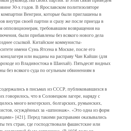
овине 30-х годов. В Ярославском политизоляторе
 компартии Венгрии, которые были приглашены в
в внутри своей партии и сразу же после приезда в
м оппозиционерам, требовавшим возвращения на
лючения, были прибавлены без всякого нового дела
позднее ссылкой. Китайские коммунисты-
ситете имени Сунь Ятсена в Москве, после его
 концлагеря или выданы на расправу Чан Кайши (для
ароходе из Владивостока в Шанхай). Пятьдесят видных
ны без всякого суда по огульным обвинениям в
содержались в письмах из СССР, публиковавшихся в
х говорилось, что в Соловецком лагере, наряду с
илось много венгерских, болгарских, румынских,
истов, осуждённых за «шпионаж». «Это одна из форм
цами» [421]. Перед такими расправами оказывались
ы тех стран, где господствовали фашистские или
ь компартий была запрещена. (В 1935 году из