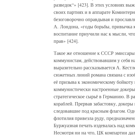
разведок“» [423]. В этих условиях вы
своих партиях и в аппарате Коминтерн
безоговорочно оправдывая и прославля
А. Лондона, «годы борьбы, привычка 
воспитание приучили нас к мысли, что
прав» [424].
Такое же отношение к СССР эмиссары
коммунистам, действовавшим у себя на
выразительно рассказывается А. Кестл
сюжетных линий романа связана с изо
её призыва к экономическому бойкоту
коммунистически настроенные докеры 
стратегическое сырьё в Германию. В р
кораблей. Прервав забастовку, докеры 
следовавшие под красным флагом. Одна
флотилия привезла руду, предназначе
Буржуазная печать издевалась над к
Несмотря ни на что, ЦК компартии дал