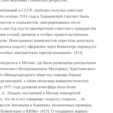
рибывший в СССР, свободно получал советское
что осенью 1934 года в Харьковский горсовет были
нистов и социалистов, эмигрировавших после
о уже год спустя приобретение советского гражданства
шим усилий, времени и особых правительственных
учае. Иностранных коммунистов перестали допускать
дилось подолгу оформлять через Коминтерн перевод из
 особых эмигрантских парторганизациях» [414].
аходилось в Москве, где были размещены центральные
ического Интернационала Молодёжи), Крестьянского
а (Международного общества помощи борцам
рганизаций, а также несколько коммунистических
до 1937 года духовная атмосфера была более
й. А. Лондон, посланный в Москву компартией
л, что он и его товарищи «подолгу спорили… по
цессов Зиновьева и Каменева, бесконечных проверок,
 в Коминтерне и КИМе» [415]. О тогдашних жарких