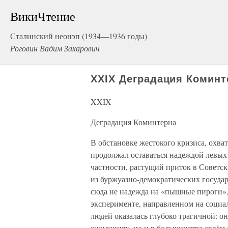
ВикиЧтение
Сталинский неонэп (1934—1936 годы)
Роговин Вадим Захарович
XXIX Деградация Коминт
XXIX
Деградация Коминтерна
В обстановке жестокого кризиса, охв
продолжал оставаться надеждой левых 
частности, растущий приток в Советс
из буржуазно-демократических государ
сюда не надежда на «пышные пироги»,
эксперименте, направленном на социал
людей оказалась глубоко трагичной: о
ожиданиях, но и в большинстве своём 