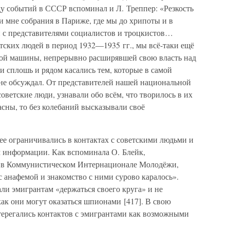
ду событий в СССР вспоминал и Л. Треппер: «Резкость
 мне собрания в Париже, где мы до хрипоты и в
 с представителями социалистов и троцкистов…
тских людей в период 1932—1935 гг., мы всё-таки ещё
кой машины, непрерывно расширявшей свою власть над
 сплошь и рядом касались тем, которые в самой
 не обсуждал. От представителей нашей национальной
оветские люди, узнавали обо всём, что творилось в их
ласны, то без колебаний высказывали своё
лее ограничивались в контактах с советскими людьми и
 информации. Как вспоминала О. Блейк,
ю в Коммунистическом Интернационале Молодёжи,
 анафемой и знакомство с ними сурово каралось».
и эмигрантам «держаться своего круга» и не
как они могут оказаться шпионами [417]. В свою
стерегались контактов с эмигрантами как возможными