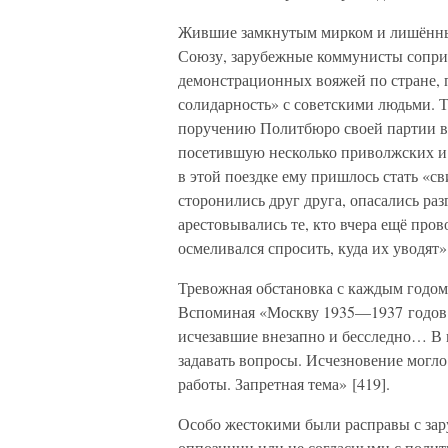
Жившие замкнутым мирком и лишённые
Союзу, зарубежные коммунисты соприк
демонстрационных вояжей по стране,
солидарность» с советскими людьми. Та
поручению Политбюро своей партии в
посетившую несколько приволжских и 
в этой поездке ему пришлось стать «
сторонились друг друга, опасались раз
арестовывались те, кто вчера ещё пров
осмеливался спросить, куда их уводят» 
Тревожная обстановка с каждым годом 
Вспоминая «Москву 1935—1937 годов с
исчезавшие внезапно и бесследно… В
задавать вопросы. Исчезновение могло
работы. Запретная тема» [419].
Особо жестокими были расправы с за
оппозиции или не согласными с полити