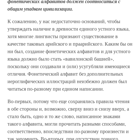
фонетических алфавитов должен соотноситься с
общим упадком цивилизации.
К сожалению, у нас недостаточно оснований, чтобы
утверждать наличие в древности единого устного языка,
хотя многие лингвисты признают существование в
качестве таковых арийского и праарийского. Каким бы он
ни был, создание фонетических алфавитов и для устного
языка должно было стать «вавилонской башней»,
поскольку они создавали и (или) усугубляли имеющиеся
отличия. Фонетический алфавит без дополнительных
иероглифических иллюстраций неизбежно должен был
читаться по-разному при едином написании.
Во-первых, потому что еще сохранялись правила чтения
в обе стороны и, возможно, сверху вниз и снизу вверх, а
стало быть, одно и то же слово, написанное знаками
такого алфавита, могли прочитать разными способами,
соответственно, впоследствии по-разному произнести и
так запомнить. Во-вторых, при отсутствии точного