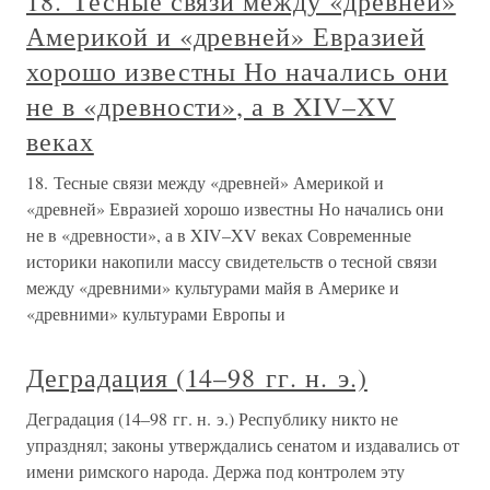
18. Тесные связи между «древней»
Америкой и «древней» Евразией
хорошо известны Но начались они
не в «древности», а в XIV–XV
веках
18. Тесные связи между «древней» Америкой и
«древней» Евразией хорошо известны Но начались они
не в «древности», а в XIV–XV веках Современные
историки накопили массу свидетельств о тесной связи
между «древними» культурами майя в Америке и
«древними» культурами Европы и
Деградация (14–98 гг. н. э.)
Деградация (14–98 гг. н. э.) Республику никто не
упразднял; законы утверждались сенатом и издавались от
имени римского народа. Держа под контролем эту