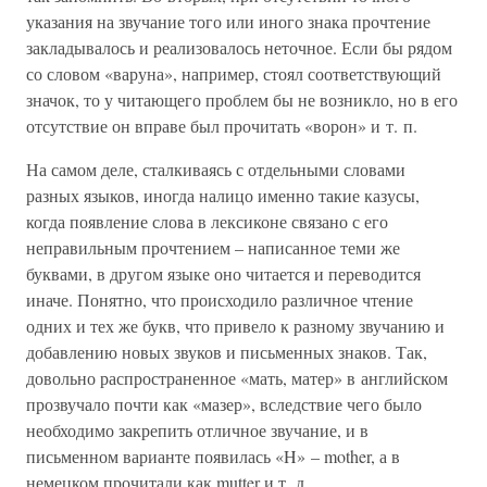
указания на звучание того или иного знака прочтение
закладывалось и реализовалось неточное. Если бы рядом
со словом «варуна», например, стоял соответствующий
значок, то у читающего проблем бы не возникло, но в его
отсутствие он вправе был прочитать «ворон» и т. п.
На самом деле, сталкиваясь с отдельными словами
разных языков, иногда налицо именно такие казусы,
когда появление слова в лексиконе связано с его
неправильным прочтением – написанное теми же
буквами, в другом языке оно читается и переводится
иначе. Понятно, что происходило различное чтение
одних и тех же букв, что привело к разному звучанию и
добавлению новых звуков и письменных знаков. Так,
довольно распространенное «мать, матер» в английском
прозвучало почти как «мазер», вследствие чего было
необходимо закрепить отличное звучание, и в
письменном варианте появилась «H» – mother, а в
немецком прочитали как mutter и т. д.