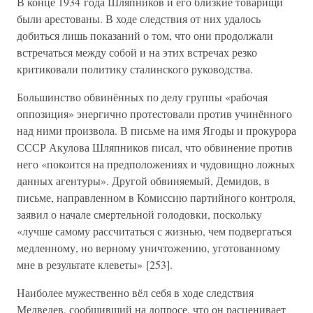
В конце 1934 года Шляпников и его близкие товарищи
были арестованы. В ходе следствия от них удалось
добиться лишь показаний о том, что они продолжали
встречаться между собой и на этих встречах резко
критиковали политику сталинского руководства.
Большинство обвинённых по делу группы «рабочая
оппозиция» энергично протестовали против учинённого
над ними произвола. В письме на имя Ягоды и прокурора
СССР Акулова Шляпников писал, что обвинение против
него «покоится на предположениях и чудовищно ложных
данных агентуры». Другой обвиняемый, Демидов, в
письме, направленном в Комиссию партийного контроля,
заявил о начале смертельной голодовки, поскольку
«лучше самому рассчитаться с жизнью, чем подвергаться
медленному, но верному уничтожению, уготованному
мне в результате клеветы» [253].
Наиболее мужественно вёл себя в ходе следствия
Медведев, сообщивший на допросе, что он расценивает