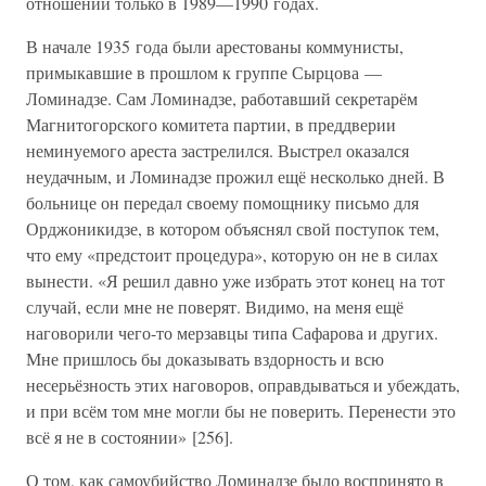
отношении только в 1989—1990 годах.
В начале 1935 года были арестованы коммунисты,
примыкавшие в прошлом к группе Сырцова —
Ломинадзе. Сам Ломинадзе, работавший секретарём
Магнитогорского комитета партии, в преддверии
неминуемого ареста застрелился. Выстрел оказался
неудачным, и Ломинадзе прожил ещё несколько дней. В
больнице он передал своему помощнику письмо для
Орджоникидзе, в котором объяснял свой поступок тем,
что ему «предстоит процедура», которую он не в силах
вынести. «Я решил давно уже избрать этот конец на тот
случай, если мне не поверят. Видимо, на меня ещё
наговорили чего-то мерзавцы типа Сафарова и других.
Мне пришлось бы доказывать вздорность и всю
несерьёзность этих наговоров, оправдываться и убеждать,
и при всём том мне могли бы не поверить. Перенести это
всё я не в состоянии» [256].
О том, как самоубийство Ломинадзе было воспринято в