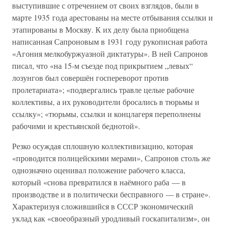
выступившие с отречением от своих взглядов, были в
марте 1935 года арестованы на месте отбывания ссылки и
этапированы в Москву. К их делу была приобщена
написанная Сапроновым в 1931 году рукописная работа
«Агония мелкобуржуазной диктатуры». В ней Сапронов
писал, что «на 15-м съезде под прикрытием „левых“
лозунгов был совершён госпереворот против
пролетариата»; «подвергались травле целые рабочие
коллективы, а их руководители бросались в тюрьмы и
ссылку»; «тюрьмы, ссылки и концлагеря переполнены
рабочими и крестьянской беднотой».
Резко осуждая сплошную коллективизацию, которая
«проводится полицейскими мерами», Сапронов столь же
однозначно оценивал положение рабочего класса,
который «снова превратился в наёмного раба — в
производстве и в политически бесправного — в стране».
Характеризуя сложившийся в СССР экономический
уклад как «своеобразный уродливый госкапитализм», он