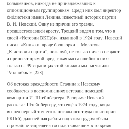
большевиков, никогда не принадлежавших к
оппозиционным группировкам. Среди них был директор
библиотеки имени Ленина, известный историк партии
В. И. Невский. Одну из причин его травли,
предшествовавшей аресту, Троцкий видел в том, что в
своей «Истории ВКП(б)», изданной в 1924 году, Невский
писал: «Книжки, вроде брошюрки… Молотова
„К истории партии“, пожалуй, не только ничего не дают,
а приносят прямой вред, такая масса ошибок в них:
только на 39 страницах этой книжки мы насчитали
19 ошибок!» [258]
Об истоках враждебности Сталина к Невскому
сообщается в воспоминаниях ветерана немецкой
компартии И. Штейнбергера. В тюрьме Невский
рассказал Штейнбергеру, что ещё в 1924 году, когда
вышел первый том его капитального труда по истории
РКП(б), дальнейшая работа над этим трудом «была
строжайше запрещена господствовавшим в то время