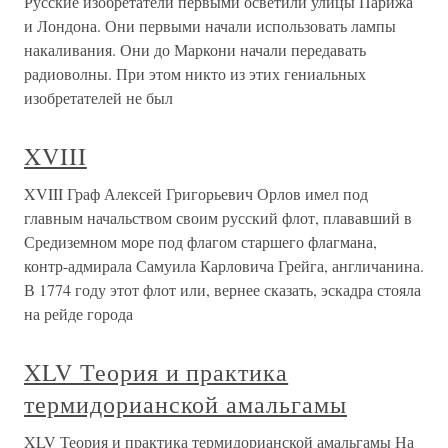
Русские изобретатели первыми осветили улицы Парижа
и Лондона. Они первыми начали использовать лампы
накаливания. Они до Маркони начали передавать
радиоволны. При этом никто из этих гениальных
изобретателей не был
XVIII
XVIII Граф Алексей Григорьевич Орлов имел под
главным начальством своим русский флот, плававший в
Средиземном море под флагом старшего флагмана,
контр-адмирала Самуила Карловича Грейга, англичанина.
В 1774 году этот флот или, вернее сказать, эскадра стояла
на рейде города
XLV Теория и практика
термидорианской амальгамы
XLV Теория и практика термидорианской амальгамы На