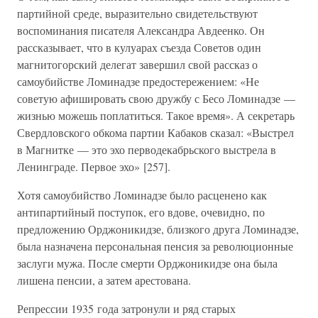
партийной среде, выразительно свидетельствуют
воспоминания писателя Александра Авдеенко. Он
рассказывает, что в кулуарах съезда Советов один
магнитогорский делегат завершил свой рассказ о
самоубийстве Ломинадзе предостережением: «Не
советую афишировать свою дружбу с Бесо Ломинадзе —
жизнью можешь поплатиться. Такое время». А секретарь
Свердловского обкома партии Кабаков сказал: «Выстрел
в Магнитке — это эхо перводекабрьского выстрела в
Ленинграде. Первое эхо» [257].
Хотя самоубийство Ломинадзе было расценено как
антипартийный поступок, его вдове, очевидно, по
предложению Орджоникидзе, близкого друга Ломинадзе,
была назначена персональная пенсия за революционные
заслуги мужа. После смерти Орджоникидзе она была
лишена пенсии, а затем арестована.
Репрессии 1935 года затронули и ряд старых