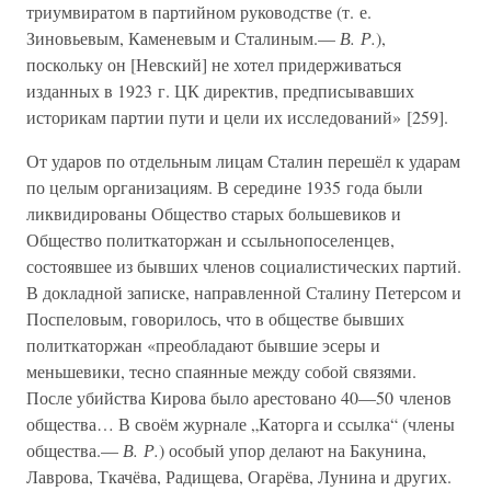
триумвиратом в партийном руководстве (т. е.
Зиновьевым, Каменевым и Сталиным.—
В. Р.
),
поскольку он [Невский] не хотел придерживаться
изданных в 1923 г. ЦК директив, предписывавших
историкам партии пути и цели их исследований» [259].
От ударов по отдельным лицам Сталин перешёл к ударам
по целым организациям. В середине 1935 года были
ликвидированы Общество старых большевиков и
Общество политкаторжан и ссыльнопоселенцев,
состоявшее из бывших членов социалистических партий.
В докладной записке, направленной Сталину Петерсом и
Поспеловым, говорилось, что в обществе бывших
политкаторжан «преобладают бывшие эсеры и
меньшевики, тесно спаянные между собой связями.
После убийства Кирова было арестовано 40—50 членов
общества… В своём журнале „Каторга и ссылка“ (члены
общества.—
В. Р.
) особый упор делают на Бакунина,
Лаврова, Ткачёва, Радищева, Огарёва, Лунина и других.