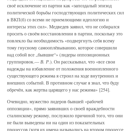
своё исключение из партии как «запоздалый эпизод
политической борьбы господствующих политических сил
в ВКП(б) со всеми не приемлющими идеологию и
интересы этих сил». Медведев заявил, что не собирался
просить о своём восстановлении в партии, поскольку это
повлекло бы необходимость «подвергнуть себя всему
тому гнусному самооплёвыванию, которое совершили
над собой все „бывшие“» (лидеры оппозиционных
группировок.—
В. Р.
). Он рассказывал, что «все свои
надежды на избавление от положения военнопленного
существующего режима я строил на ходе внутренних и
внешних событий. В противном случае я знал, что буду
обречён, как жертва царящего у нас режима» [254].
Очевидно, мужество лидеров бывшей «рабочей
оппозиции», прямо заявивших о своей враждебности
сталинскому режиму, послужило причиной того, что они
не были выведены ни на один из показательных
процессов (хотя их имена назывались на втором процессе