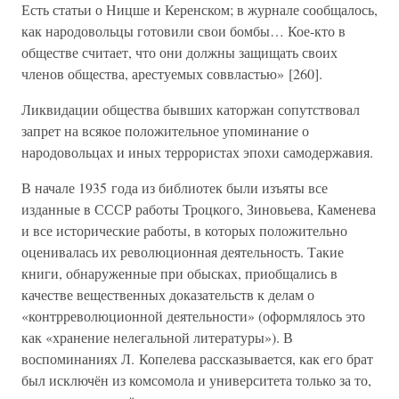
Есть статьи о Ницше и Керенском; в журнале сообщалось,
как народовольцы готовили свои бомбы… Кое-кто в
обществе считает, что они должны защищать своих
членов общества, арестуемых соввластью» [260].
Ликвидации общества бывших каторжан сопутствовал
запрет на всякое положительное упоминание о
народовольцах и иных террористах эпохи самодержавия.
В начале 1935 года из библиотек были изъяты все
изданные в СССР работы Троцкого, Зиновьева, Каменева
и все исторические работы, в которых положительно
оценивалась их революционная деятельность. Такие
книги, обнаруженные при обысках, приобщались в
качестве вещественных доказательств к делам о
«контрреволюционной деятельности» (оформлялось это
как «хранение нелегальной литературы»). В
воспоминаниях Л. Копелева рассказывается, как его брат
был исключён из комсомола и университета только за то,