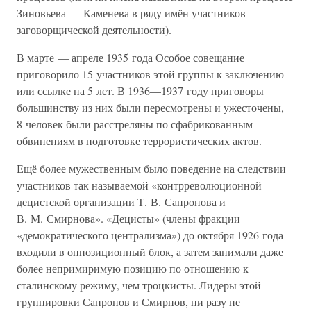
Зиновьева — Каменева в ряду имён участников
заговорщической деятельности).
В марте — апреле 1935 года Особое совещание
приговорило 15 участников этой группы к заключению
или ссылке на 5 лет. В 1936—1937 году приговоры
большинству из них были пересмотрены и ужесточены,
8 человек были расстреляны по сфабрикованным
обвинениям в подготовке террористических актов.
Ещё более мужественным было поведение на следствии
участников так называемой «контрреволюционной
децистской организации Т. В. Сапронова и
В. М. Смирнова». «Децисты» (члены фракции
«демократического централизма») до октября 1926 года
входили в оппозиционный блок, а затем занимали даже
более непримиримую позицию по отношению к
сталинскому режиму, чем троцкисты. Лидеры этой
группировки Сапронов и Смирнов, ни разу не