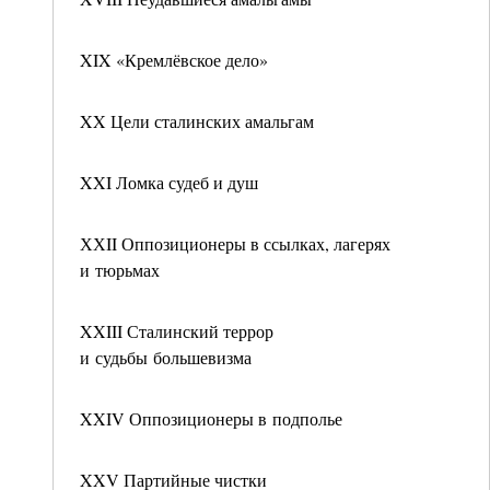
XIX «Кремлёвское дело»
XX Цели сталинских амальгам
XXI Ломка судеб и душ
ХХII Оппозиционеры в ссылках, лагерях
и тюрьмах
XXIII Сталинский террор
и судьбы большевизма
XXIV Оппозиционеры в подполье
XXV Партийные чистки