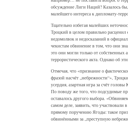
обсуждение Лиги Наций? Казалось бы, 
малейшего интереса к дипломату-терро
Тщательно избегая малейших неточнос
Троцкий в целом правильно расценил с
недомолвок и недосказаний в официа
чекистам обвинение в том, что они зн
это они могли только от собственных 
террористического акта. Однако об эти
Отмечая, что «признание о фактическ
фразой насчёт „небрежности“», Троцки
усердия, азартная игра за счёт головы
По поводу же того, что подсудимые пр
оставалось другого выбора. «Обвиняем
самом деле, заявить, что участвовали
прямому поручению Ягоды: такое приз
обвинёнными за „преступную небрежн