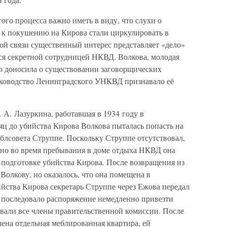
го процесса важно иметь в виду, что слухи о
 к покушению на Кирова стали циркулировать в
той связи существенный интерес представляет «дело»
йся секретной сотрудницей НКВД. Волкова, молодая
о доносила о существовании заговорщических
уководство Ленинградского УНКВД признавало её
 А. Лазуркина, работавшая в 1934 году в
яц до убийства Кирова Волкова пыталась попасть на
блсовета Струппе. Поскольку Струппе отсутствовал,
авно во время пребывания в доме отдыха НКВД она
 подготовке убийства Кирова. После возвращения из
олкову, но оказалось, что она помещена в
йства Кирова секретарь Струппе через Ежова передал
 последовало распоряжение немедленно привезти
овали все члены правительственной комиссии. После
ена отдельная меблированная квартира, ей