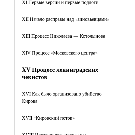
XI Первые версии и первые подлоги
XII Начало расправы над «зиновьевцами»
ХIII Процесс Николаева — Котолынова
XIV Процесс «Московского центра»
XV Процесс ленинградских
чекистов
XVI Как было организовано убийство
Кирова
XVII «Кировский поток»
XVIII Неудавшиеся амальгамы