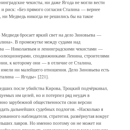
нинградские чекисты, ни даже Ягода не могли вести
 и риск: «Без прямого согласия Сталина — вернее
, ни Медведь никогда не решились бы на такое
 Медведя бросает яркий свет на дело Зиновьева —
талина». В промежутке между судами над
тва — Николаевым и ленинградскими чекистами —
еволюционерами, сподвижниками Ленина, строителями
нии, к которому они — в отличие от Сталина,
 имели ни малейшего отношения. Дело Зиновьева есть
Сталина — Ягоды» [221].
едших после убийства Кирова, Троцкий подчёркивал,
дуемых им целей, но и потерпел ряд неудач в
бенно зарубежной общественности свои версии
идать дальнейших судебных подлогов. «Насколько я
ированного наблюдателя, стратегия, развёрнутая вокруг
ольших лавров. Но именно поэтому он не может ни
 необходимо прикрыть сорвавшиеся амальгамы новыми,