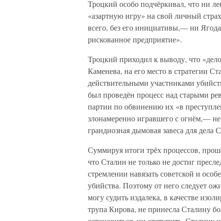
Троцкий особо подчёркивал, что ни ле
«азартную игру» на свой личный страх
всего, без его инициативы,— ни Ягода
рискованное предприятие».
Троцкий приходил к выводу, что «дело
Каменева, на его место в стратегии С
действительными участниками убийс
был проведён процесс над старыми р
партии по обвинению их «в преступле
злонамеренно игравшего с огнём,— не
грандиозная дымовая завеса для дела 
Суммируя итоги трёх процессов, прош
что Сталин не только не достиг пресле
стремлении навязать советской и осо
убийства. Поэтому от него следует ож
могу судить издалека, в качестве изол
трупа Кирова, не принесла Сталину б
остановиться, ни отступить. Сталину