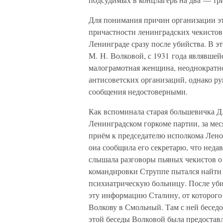
Для понимания причин организации это
причастности ленинградских чекистов
Ленинграде сразу после убийства. В э
М. Н. Волковой, с 1931 года являвше
малограмотная женщина, неоднократн
антисоветских организаций, однако р
сообщения недостоверными.
Как вспоминала старая большевичка Д.
Ленинградском горкоме партии, за мес
приём к председателю исполкома Лено
она сообщила его секретарю, что нед
слышала разговоры пьяных чекистов о
командировки Струппе пытался найти В
психиатрическую больницу. После уби
эту информацию Сталину, от которого
Волкову в Смольный. Там с ней бесед
этой беседы Волковой была предоставл