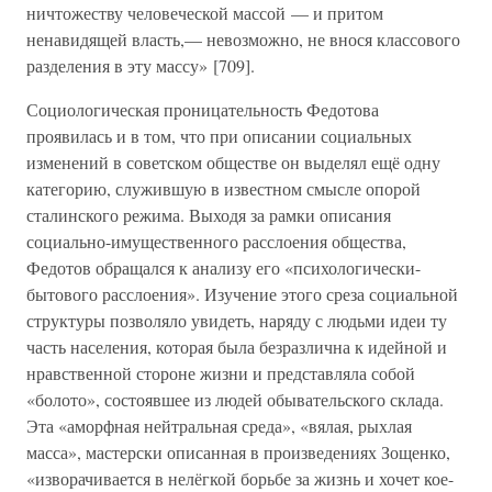
ничтожеству человеческой массой — и притом
ненавидящей власть,— невозможно, не внося классового
разделения в эту массу» [709].
Социологическая проницательность Федотова
проявилась и в том, что при описании социальных
изменений в советском обществе он выделял ещё одну
категорию, служившую в известном смысле опорой
сталинского режима. Выходя за рамки описания
социально-имущественного расслоения общества,
Федотов обращался к анализу его «психологически-
бытового расслоения». Изучение этого среза социальной
структуры позволяло увидеть, наряду с людьми идеи ту
часть населения, которая была безразлична к идейной и
нравственной стороне жизни и представляла собой
«болото», состоявшее из людей обывательского склада.
Эта «аморфная нейтральная среда», «вялая, рыхлая
масса», мастерски описанная в произведениях Зощенко,
«изворачивается в нелёгкой борьбе за жизнь и хочет кое-