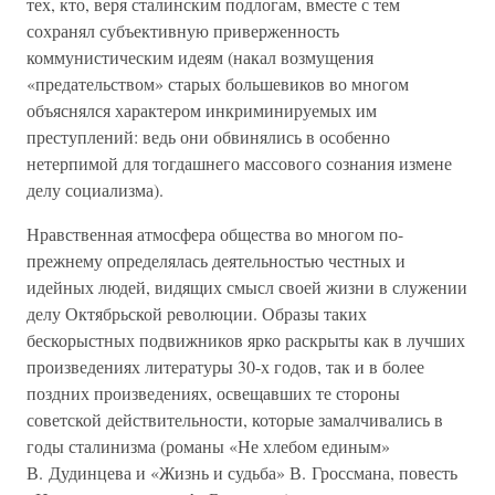
тех, кто, веря сталинским подлогам, вместе с тем
сохранял субъективную приверженность
коммунистическим идеям (накал возмущения
«предательством» старых большевиков во многом
объяснялся характером инкриминируемых им
преступлений: ведь они обвинялись в особенно
нетерпимой для тогдашнего массового сознания измене
делу социализма).
Нравственная атмосфера общества во многом по-
прежнему определялась деятельностью честных и
идейных людей, видящих смысл своей жизни в служении
делу Октябрьской революции. Образы таких
бескорыстных подвижников ярко раскрыты как в лучших
произведениях литературы 30-х годов, так и в более
поздних произведениях, освещавших те стороны
советской действительности, которые замалчивались в
годы сталинизма (романы «Не хлебом единым»
В. Дудинцева и «Жизнь и судьба» В. Гроссмана, повесть