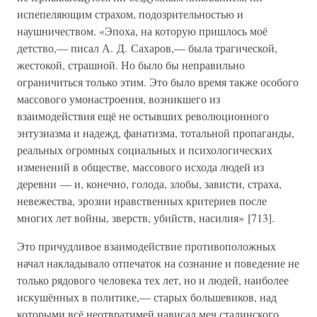
испепеляющим страхом, подозрительностью и
наушничеством. «Эпоха, на которую пришлось моё
детство,— писал А. Д. Сахаров,— была трагической,
жестокой, страшной. Но было бы неправильно
ограничиться только этим. Это было время также особого
массового умонастроения, возникшего из
взаимодействия ещё не остывших революционного
энтузиазма и надежд, фанатизма, тотальной пропаганды,
реальных огромных социальных и психологических
изменений в обществе, массового исхода людей из
деревни — и, конечно, голода, злобы, зависти, страха,
невежества, эрозии нравственных критериев после
многих лет войны, зверств, убийств, насилия» [713].
Это причудливое взаимодействие противоположных
начал накладывало отпечаток на сознание и поведение не
только рядового человека тех лет, но и людей, наиболее
искушённых в политике,— старых большевиков, над
которыми всё неотвратимей нависал меч сталинского