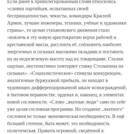
Если ранее к привилегированным слоям относились
«сливки партийцев, испытанных своей
беспринципностью, чекисты, командиры Красной
Армии, лучшие инженеры, техники, учёные и художники
страны», то целью стахановского движения стало
«вовлечь в эту новую аристократию верхи рабочей и
крестьянской массы, расслоить её, соблазнить наиболее
энергичных и сильных высокими окладами и поставить
их на недосягаемую высоту над их товарищами. Сталин
ощупью, инстинктивно повторяет ставку Столыпина на
сильных». «Социалистические» стимулы конкуренции,
аналогичные буржуазной прибыли, он находит в
чудовищно дифференцированной шкале вознаграждений,
в бытовом неравенстве, орденах и, наконец, в элементах
новой сословности. «Слово „знатные люди“ само по себе
уже целая сословная программа. Но создание „знатного“
сословия не только экономическая необходимость. В ещё
большей степени, быть может, это необходимость
политическая. Править огромной, сведённой к