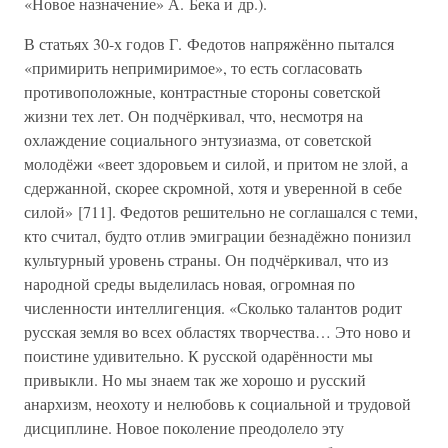
«Новое назначение» А. Бека и др.).
В статьях 30-х годов Г. Федотов напряжённо пытался
«примирить непримиримое», то есть согласовать
противоположные, контрастные стороны советской
жизни тех лет. Он подчёркивал, что, несмотря на
охлаждение социального энтузиазма, от советской
молодёжи «веет здоровьем и силой, и притом не злой, а
сдержанной, скорее скромной, хотя и уверенной в себе
силой» [711]. Федотов решительно не соглашался с теми,
кто считал, будто отлив эмиграции безнадёжно понизил
культурный уровень страны. Он подчёркивал, что из
народной среды выделилась новая, огромная по
численности интеллигенция. «Сколько талантов родит
русская земля во всех областях творчества… Это ново и
поистине удивительно. К русской одарённости мы
привыкли. Но мы знаем так же хорошо и русский
анархизм, неохоту и нелюбовь к социальной и трудовой
дисциплине. Новое поколение преодолело эту