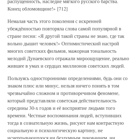
распущенность, наследие мягкого русского барства.
Конец обломовщине!» [712]
Немалая часть этого поколения с искренней
убеждённостью повторяла слова самой популярной в
стране песни: «Я другой такой страны не знаю, где так
вольно дышит человек!» Оптимистический настрой
многих советских фильмов, мажорная тональность
мелодий Дунаевского отражали мироощущение, реально
жившее в умах и сердцах миллионов советских людей.
Пользуясь односторонними определениями, будь они со
знаком плюс или минус, нельзя ничего понять в том
чрезвычайно сложном и противоречивом феномене,
который представляли советская действительность
середины 30-х годов и её восприятие людьми того
времени. Честные воспоминания людей, вступивших
тогда в сознательную жизнь, рисуют нам контрастную
социальную и психологическую картину, не
исчерпывающуюся ни бездумным ликованием, ни