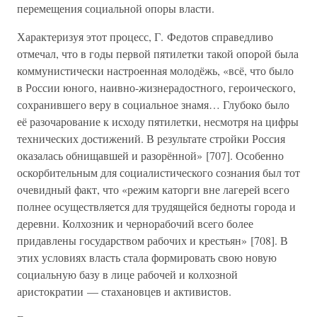
перемещения социальной опоры власти.
Характеризуя этот процесс, Г. Федотов справедливо
отмечал, что в годы первой пятилетки такой опорой была
коммунистически настроенная молодёжь, «всё, что было
в России юного, наивно-жизнерадостного, героического,
сохранившего веру в социальное знамя… Глубоко было
её разочарование к исходу пятилетки, несмотря на цифры
технических достижений. В результате стройки Россия
оказалась обнищавшей и разорённой» [707]. Особенно
оскорбительным для социалистического сознания был тот
очевидный факт, что «режим каторги вне лагерей всего
полнее осуществляется для трудящейся бедноты города и
деревни. Колхозник и чернорабочий всего более
придавлены государством рабочих и крестьян» [708]. В
этих условиях власть стала формировать свою новую
социальную базу в лице рабочей и колхозной
аристократии — стахановцев и активистов.