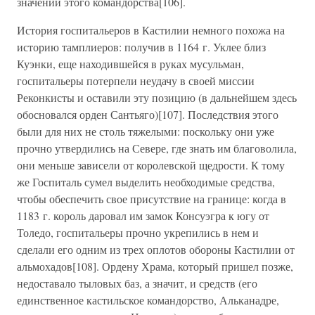
значении этого командорства[106].
История госпитальеров в Кастилии немного похожа на
историю тамплиеров: получив в 1164 г. Уклее близ
Куэнки, еще находившейся в руках мусульман,
госпитальеры потерпели неудачу в своей миссии
Реконкисты и оставили эту позицию (в дальнейшем здесь
обосновался орден Сантьяго)[107]. Последствия этого
были для них не столь тяжелыми: поскольку они уже
прочно утвердились на Севере, где знать им благоволила,
они меньше зависели от королевской щедрости. К тому
же Госпиталь сумел выделить необходимые средства,
чтобы обеспечить свое присутствие на границе: когда в
1183 г. король даровал им замок Консуэгра к югу от
Толедо, госпитальеры прочно укрепились в нем и
сделали его одним из трех оплотов обороны Кастилии от
альмохадов[108]. Ордену Храма, который пришел позже,
недоставало тыловых баз, а значит, и средств (его
единственное кастильское командорство, Альканадре,