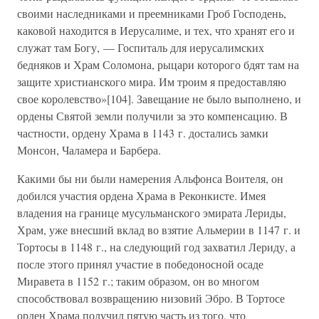
своими наследниками и преемниками Гроб Господень,
каковой находится в Иерусалиме, и тех, что хранят его и
служат там Богу, — Госпиталь для иерусалимских
бедняков и Храм Соломона, рыцари которого бдят там на
защите христианского мира. Им троим я предоставляю
свое королевство»[104]. Завещание не было выполнено, и
ордены Святой земли получили за это компенсацию. В
частности, ордену Храма в 1143 г. достались замки
Монсон, Чаламера и Барбера.
Какими бы ни были намерения Альфонса Воителя, он
добился участия ордена Храма в Реконкисте. Имея
владения на границе мусульманского эмирата Лериды,
Храм, уже внесший вклад во взятие Альмерии в 1147 г. и
Тортосы в 1148 г., на следующий год захватил Лериду, а
после этого принял участие в победоносной осаде
Миравета в 1152 г.; таким образом, он во многом
способствовал возвращению низовий Эбро. В Тортосе
орден Храма получил пятую часть из того, что