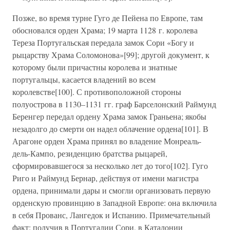
Позже, во время турне Гуго де Пейена по Европе, там
обосновался орден Храма; 19 марта 1128 г. королева
Тереза Португальская передала замок Сори «Богу и
рыцарству Храма Соломонова»[99]; другой документ, к
которому были причастны королева и знатные
португальцы, касается владений во всем
королевстве[100]. С противоположной стороны
полуострова в 1130–1131 гг. граф Барселонский Раймунд
Беренгер передал ордену Храма замок Граньена; якобы
незадолго до смерти он надел облачение ордена[101]. В
Арагоне орден Храма принял во владение Монреаль-
дель-Кампо, резиденцию братства рыцарей,
сформировавшегося за несколько лет до того[102]. Гуго
Риго и Раймунд Бернар, действуя от имени магистра
ордена, принимали дары и смогли организовать первую
орденскую провинцию в Западной Европе: она включила
в себя Прованс, Лангедок и Испанию. Примечательный
факт: получив в Португалии Сори, в Каталонии