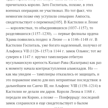
причиталось королю. Зато Госпиталь, похоже, в этих
военных операциях не участвовал. Но тот факт, что
немногим позже ему уступили сеньорию Ампоста,
свидетельствует о переменах[105]. В Кастилии и Леоне
— королевствах, то объединявшихся (1037–1157), то
разделявшихся (1157–1230), — первые филиалы ордена
Храма появились поздно: в Леоне — в 1146–1148 гг. В
Кастилии Госпиталь, уже богато наделенный, получил от
Альфонса VII (1126–1157) в 1144 г. замок Ольмос; тот же
суверен в 1147 г. вручил тамплиерам отбитую
мусульманскую крепость Калаат-Рава (Калатрава) как раз
к моменту начала контрнаступления альмохадов. Но —
как мы увидим — тамплиеры отказались ее защищать, и
это поражение имело для них неприятные последствия: в
дальнейшем ни Санчо III, ни Альфонс VIII (1158–1214) в
Кастилии не делали им даров. Короли Леона в 1168 г.
передали им Корию, а позже — Понферраду: последний
замок сохранился и еще свидетельствует о былом