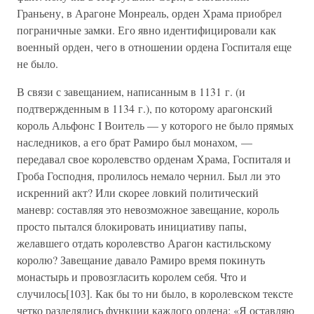
Граньену, в Арагоне Монреаль, орден Храма приобрел
пограничные замки. Его явно идентифицировали как
военный орден, чего в отношении ордена Госпиталя еще
не было.
В связи с завещанием, написанным в 1131 г. (и
подтвержденным в 1134 г.), по которому арагонский
король Альфонс I Воитель — у которого не было прямых
наследников, а его брат Рамиро был монахом, —
передавал свое королевство орденам Храма, Госпиталя и
Гроба Господня, пролилось немало чернил. Был ли это
искренний акт? Или скорее ловкий политический
маневр: составляя это невозможное завещание, король
просто пытался блокировать инициативу папы,
желавшего отдать королевство Арагон кастильскому
королю? Завещание давало Рамиро время покинуть
монастырь и провозгласить королем себя. Что и
случилось[103]. Как бы то ни было, в королевском тексте
четко разделялись функции каждого ордена: «Я оставляю