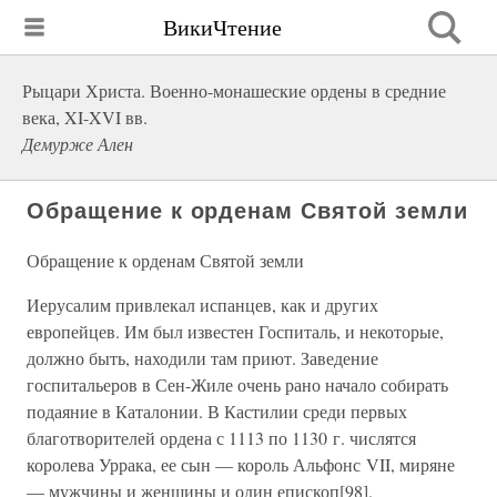
ВикиЧтение
Рыцари Христа. Военно-монашеские ордены в средние
века, XI-XVI вв.
Демурже Ален
Обращение к орденам Святой земли
Обращение к орденам Святой земли
Иерусалим привлекал испанцев, как и других
европейцев. Им был известен Госпиталь, и некоторые,
должно быть, находили там приют. Заведение
госпитальеров в Сен-Жиле очень рано начало собирать
подаяние в Каталонии. В Кастилии среди первых
благотворителей ордена с 1113 по 1130 г. числятся
королева Уррака, ее сын — король Альфонс VII, миряне
— мужчины и женщины и один епископ[98].