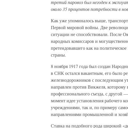
третий паровоз был негоден к эксплуа
около 35 процентов потребности в но
Как уже упоминалось выше, транспорт
Первой мировой войны. Две революци
ситуации не способствовали. После О
народных комиссаров и могущественн
претендовавшего как на политическое 
страны.
8 ноября 1917 года был создан Народн
в СНК остался вакантным, его было ре
железнодорожников с последующим ут
направлен против Викжеля, которому 
профессионального съезда, с другой —
момент идее установления рабочего к
учреждениями, так и, по примеру сам
направлениями промышленной и хозяй
Ставка на подобного рода широкий «д