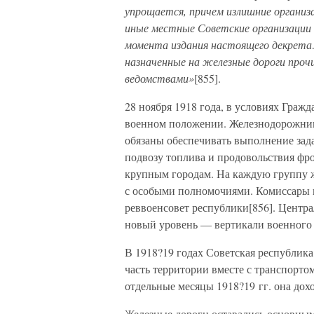
упрощается, причем излишние органи
иные местные Советские организации
момента издания настоящего декрета…
назначенные на железные дороги проч
ведомствами»
[855].
28 ноября 1918 года, в условиях Граж
военном положении. Железнодорожник
обязаны обеспечивать выполнение за
подвозу топлива и продовольствия фро
крупным городам. На каждую группу 
с особыми полномочиями. Комиссары 
реввоенсовет республики[856]. Центр
новый уровень — вертикали военного
В 1918?19 годах Советская республика
часть территории вместе с транспорто
отдельные месяцы 1918?19 гг. она дохо
Железные дороги оставались основным