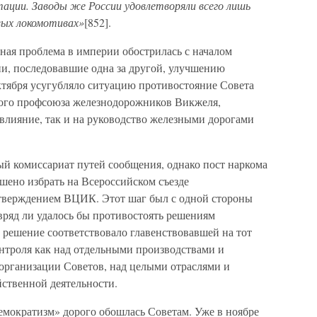
тации. Заводы же России удовлетворяли всего лишь
вых локомотивах»
[852].
ная проблема в империи обострилась с началом
и, последовавшие одна за другой, улучшению
ктября усугубляло ситуацию противостояние Совета
ого профсоюза железнодорожников Викжеля,
влияние, так и на руководство железными дорогами
ый комиссариат путей сообщения, однако пост наркома
шено избрать на Всероссийском съезде
верждением ВЦИК. Этот шаг был с одной стороны
вряд ли удалось бы противостоять решениям
 решение соответствовало главенствовавшей на тот
онтроля как над отдельными производствами и
оорганизации Советов, над целыми отраслями и
ственной деятельности.
емократизм» дорого обошлась Советам. Уже в ноябре