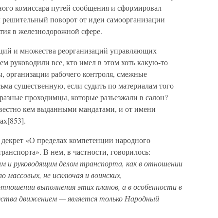
ного комиссара путей сообщения и сформировал
решительный поворот от идеи самоорганизации
тия в железнодорожной сфере.
юций и множества реорганизаций управляющих
 руководили все, кто имел в этом хоть какую-то
, организации рабочего контроля, смежные
ьма существенную, если судить по материалам того
разные проходимцы, которые разъезжали в салон?
звестно кем выданными мандатами, и от имени
ах[853].
н декрет «О пределах компетенции народного
ранспорта». В нем, в частности, говорилось:
м и руководящим делом транспорта, как в отношении
о массовых, не исключая и воинских,
тношении выполнения этих планов, а в особенности в
дства движением — является только Народный