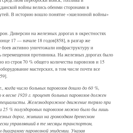
жданской войны велись обеими сторонами в
путей. В историю вошло понятие «эшелонной войны»
рон. Диверсии на железных дорогах в окрестностях
нце 17 — начале 18 годов[858], в разгар же
е боев активно уничтожали инфраструктуру и
ть перемещения противника. На железных дорогах было
о из строя 70 % общего количества паровозов и 15
оборудование мастерских, в том числе почти все
59].
., когда число больных паровозов дошло до 60 %,
к весне 1920 г. процент больных паровозов должен
 специалисты. Железнодорожное движение теряло при
щи 25 % полуздоровых паровозов можно было бы лишь
зных дорог, живших на громоздком древесном
ески управлявший в те месяцы транспортом,
 диаграмму паровозной эпидемии. Указав