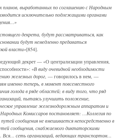
х планов, выработанных по соглашению с Народным
изводится исключительно подлежащими органами
щения…»
стоящего декрета, будут рассматриваться, как
сновании будут немедленно предаваться
ской власти»
[854].
следующий декрет — «О централизации управления,
оспособности»:
«В виду очевидной необходимости
ению железных дорог
, — говорилось в нем, —
иям именно теперь, в момент повсеместного
чия голода в ряде областей; в виду того, что ряд
ганизаций, пытаясь улучшить положение,
ческое управление железнодорожным аппаратом и
 Народных Комиссаров постановляет: …Коллегия по
путей сообщения не вмешивается непосредственно в
утей сообщения, снабжаемого диктаторскими
… Вся… сеть организаций, ведающих транспортом…