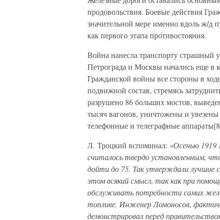
продовольствия. Боевые действия Гра
значительной мере именно вдоль ж/д 
как первого этапа противостояния.
Война нанесла транспорту страшный у
Петрограда и Москвы начались еще в ко
Гражданской войны все стороны в ход
подвижной состав, стремясь затрудни
разрушено 86 больших мостов, выведен
тысяч вагонов, уничтожены и увезены 
телефонные и телеграфные аппараты[8
Л. Троцкий вспоминал:
«Осенью 1919 г
считалось твердо установленным, что 
дойти до 75. Так утверждали лучшие
этом всякий смысл, так как при помо
обслуживать потребности самих желе
топливе. Инженер Ломоносов, фактич
демонстрировал перед правительством