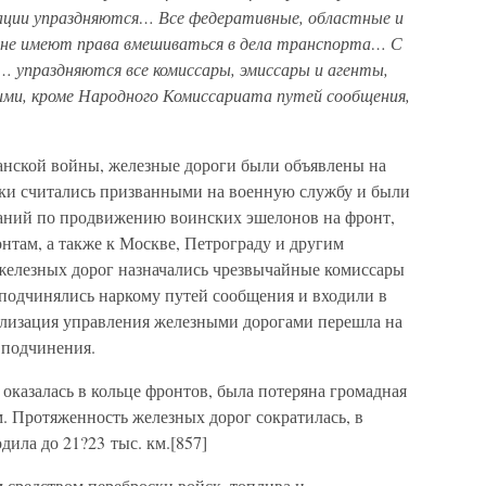
зации упраздняются… Все федеративные, областные и
 не имеют права вмешиваться в дела транспорта… С
 упраздняются все комиссары, эмиссары и агенты,
ими, кроме Народного Комиссариата путей сообщения,
данской войны, железные дороги были объявлены на
и считались призванными на военную службу и были
даний по продвижению воинских эшелонов на фронт,
нтам, а также к Москве, Петрограду и другим
железных дорог назначались чрезвычайные комиссары
подчинялись наркому путей сообщения и входили в
ализация управления железными дорогами перешла на
 подчинения.
 оказалась в кольце фронтов, была потеряна громадная
м. Протяженность железных дорог сократилась, в
дила до 21?23 тыс. км.[857]
 средством переброски войск, топлива и