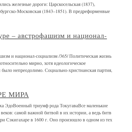
ились железные дороги: Царскосельская (1837),
рбургско-Московская (1843–1851). В предреформенвые
уре – австрофашизм и национал-
ашизм и национал-социализм /365/ Политическая жизнь
относительно мирно, хотя идеологическое
 было непреодолимо. Социально-христианская партия,
РЕ МИРА
ЭдоВоенный триумф рода ТокугаваВсе маленькие
 веков: самой важной битвой в их истории, а ведь битв
при Сэкигахаре в 1600 г. Оно произошло в одном из тех