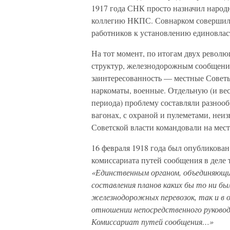
1917 года СНК просто назначил народ
коллегию НКПС. Совнарком совершил 
работников к установлению единовлас
На тот момент, по итогам двух револ
структур, железнодорожным сообщением
заинтересованность — местные Советы
наркоматы, военные. Отдельную (и вес
периода) проблему составляли разнооб
вагонах, с охраной и пулеметами, неи
Советской власти командовали на мест
16 февраля 1918 года был опубликова
комиссариата путей сообщения в деле т
«Единственным органом, объединяющи
составления планов каких бы то ни был
железнодорожных перевозок, так и в о
отношении непосредственного руково
Комиссариат путей сообщения…»