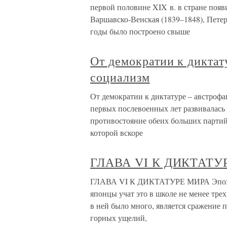
первой половине XIX в. в стране появ
Варшавско-Венская (1839–1848), Пете
годы было построено свыше
От демократии к диктат
социализм
От демократии к диктатуре – австроф
первых послевоенных лет развивалась 
противостояние обеих больших партий
которой вскоре
ГЛАВА VI К ДИКТАТУ
ГЛАВА VI К ДИКТАТУРЕ МИРА Эпоха 
японцы учат это в школе не менее трех
в ней было много, является сражение 
горных ущелий,