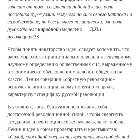
зависит от того, сыграет ли рабочий класс роль
пособника буржуазии, могучего по силе своего натиска на
самодержавие, но бессильного политически, или роль
Д.Л.
руководителя
народной
(выделено —
)
революции»
[38].
Чтобы понять новаторство идеи, следует вспомнить, что
ранее марксисты принципиально перешли к секулярному
научному определению общественных сил, выраженному
в экономически обусловленном делении общества на
классы. Ленин совершил «обратную революцию» —
вернулся к экзистенциальному понятию «народ»,
характеризуя специфику русской революции.
В условиях, когда буржуазия не проявила себя
достаточной революционной силой, чтобы свергнуть
феодализм, а революция все же началась, залог победы
Ленин видел в союзе пролетариата и крестьянства:
«Силой, способной одержать «решительную победу над