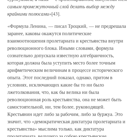
самым промежуточный слой делать выбор между
крайними полюсами»
[43].
«Формула Ленина, — писал Троцкий, — не предрешала
заранее, каковы окажутся политические
взаимоотношения пролетариата и крестьянства внутри
революционного блока. Иными словами, формула
сознательно допускала известную алгебраичность,
которая должна была уступить место более точным
арифметическим величинам в процессе исторического
опыта. Этот последний показал, однако, притом в
условиях, исключающих какие бы то ни было
лжетолкования, что, как бы велика ни была
революционная роль крестьянства, она не может быть
самостоятельной, ни, тем более, руководящей.
Крестьянин идет либо за рабочим, либо за буржуа. Это
значит, что «демократическая диктатура пролетариата и
крестьянства» мыслима только, как диктатура
пролетариата, ведущего за собою крестьянские