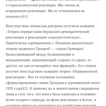
к социалистической революции. Мы стоим за
непрерывную революцию. Мы не остановимся на
полпути»
[41].
Впоследствии ленинская доктрина получила название
«Теории перерастания буржуазно-демократической
революции в революцию социалистическую».
Практически одновременно с Лениным аналогичную
теорию выдвинул Троцкий — социал?демократ,
балансировавший между большевиками и
меньшевиками, принимающий сторону то одних, то
других, но сам остающийся «вне фракций». Его теория
получит впоследствии название теории «Перманентной
революции». Вот ее основные положения,
сформулированные самим Троцким в одноименной книге
1929 года[42]. Я привожу их в значительном сокращении
лишь в силу того, что книга была написана в полемике
более позднего периода, на фоне революции в Китае, и
содержит много не относящихся к нашей теме выпадов