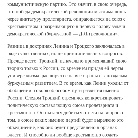
коммунистическую партию. Это значит, в свою очередь,
что победа демократической революции мыслима лишь
через диктатуру пролетариата, опирающегося на союз с
крестьянством и разрешающего в первую голову задачи
Д.Л.
демократической (буржуазной —
) революции».
Разница в доктринах Ленина и Троцкого заключалась в
ряде существенных, но не принципиальных вопросов.
Прежде всего, Троцкий, изначально применявший свою
теорию только к России, со временем придал ей черты
универсализма, расширял ее на все страны с запоздалым
буржуазным развитием. В то время, как Ленин уходил от
обобщений, говоря об особом пути развития именно
России. Следом Троцкий стремился конкретизировать
политическую составляющую союза пролетариата и
крестьянства. Он пытался добиться ответа на вопрос о
том, в союзе каких именно партий будет выражено это
объединение, как оно будет представлено в органах
власти. И способно ли вообще крестьянство создать