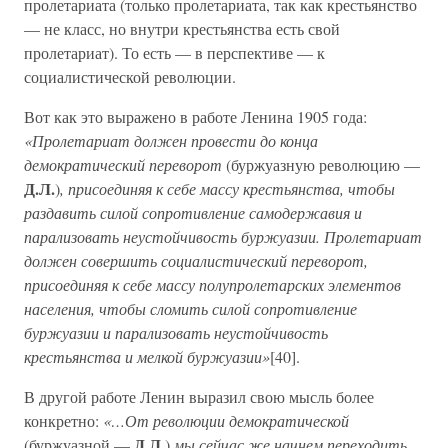
пролетариата (только пролетариата, так как крестьянство
— не класс, но внутри крестьянства есть свой
пролетариат). То есть — в перспективе — к
социалистической революции.
Вот как это выражено в работе Ленина 1905 года:
«Пролетариат должен провести до конца
демократический переворот
(буржуазную революцию —
Д.Л.
)
, присоединяя к себе массу крестьянства, чтобы
раздавить силой сопротивление самодержавия и
парализовать неустойчивость буржуазии. Пролетариат
должен совершить социалистический переворот,
присоединяя к себе массу полупролетарских элементов
населения, чтобы сломить силой сопротивление
буржуазии и парализовать неустойчивость
крестьянства и мелкой буржуазии»
[40].
В другой работе Ленин выразил свою мысль более
конкретно:
«…От революции демократической
Д.Л.
(буржуазной —
)
мы сейчас же начнем переходить…