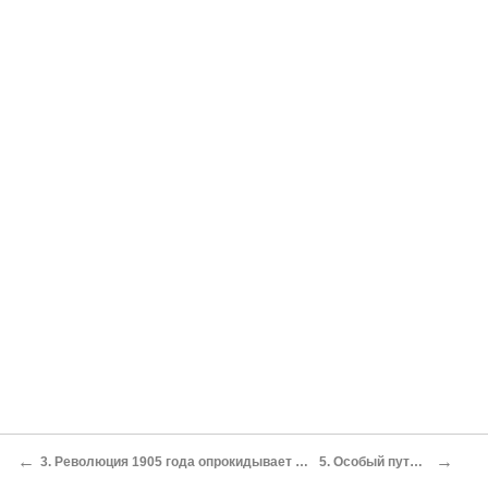
←
→
3. Революция 1905 года опрокидывает представления. Ленин и Мартов: спор западников и славянофилов на новый лад
5. Особый путь России в марксистской концепции