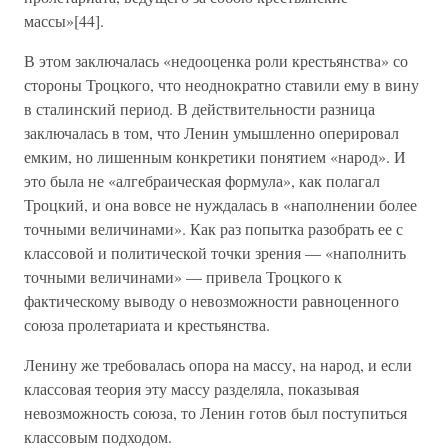
массы»[44].
В этом заключалась «недооценка роли крестьянства» со
стороны Троцкого, что неоднократно ставили ему в вину
в сталинский период. В действительности разница
заключалась в том, что Ленин умышленно оперировал
емким, но лишенным конкретики понятием «народ». И
это была не «алгебраическая формула», как полагал
Троцкий, и она вовсе не нуждалась в «наполнении более
точными величинами». Как раз попытка разобрать ее с
классовой и политической точки зрения — «наполнить
точными величинами» — привела Троцкого к
фактическому выводу о невозможности равноценного
союза пролетариата и крестьянства.
Ленину же требовалась опора на массу, на народ, и если
классовая теория эту массу разделяла, показывая
невозможность союза, то Ленин готов был поступиться
классовым подходом.