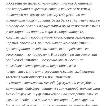
собственную партию:
«Демократическая диктатура
пролетариата и крестьянства, в качестве режима,
отличного по своему классовому содержанию от
диктатуры пролетариата, была бы осуществима лишь в
том случае, если бы осуществима была самостоятельная
революционная партия, выражающая интересы
крестьянской и вообще мелко-буржуазной демократии, —
партия, способная, при том или другом содействии
пролетариата, овладеть властью и определять ее
революционную программу. Как свидетельствует опыт
всей новой истории, и особенно опыт России за
последнюю четверть века, непреодолимым
препятствием на пути создания крестьянской партии
является экономическая и политическая
несамостоятельность мелкой буржуазии и ее глубокая
внутренняя дифференциация, в силу которой верхние слои
мелкой буржуазии (крестьянства), во всех решительных
случаях, особенно в войне и революции, идут с крупной
буржуазией, а низы — с пролетариатом, вынуждая тем