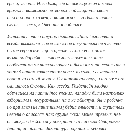
ереси, уклоны. Неведомо, где он все еще жил и ковал
крамолу: возможно, за морем, под защитой своих
иностранных хозяев, а возможно — ходили и такие
слухи, — здесь, в Океании, в подполье.
Уинстону стало трудно дышать. Лицо Голдстейна
всегда вызывало у него сложное и мучительное чувство.
Сухое еврейское лицо в ореоле легких седых волос,
козлиная бородка — умное лицо и вместе с тем
необъяснимо отталкивающее; и было что-то сенильное в
этом длинном хрящеватом носе с очками, съехавшими
почти на самый кончик. Он напоминал овцу, и в голосе его
слышалось блеяние. Как всегда, Голдстейн злобно
обрушился на партийное учение; нападки были настолько
вздорными и несуразными, что не обманули бы и ребенка,
но при этом не лишенными убедительности, и слушатель
невольно опасался, что другие люди, менее трезвые, чем
он, могут Голдстейну поверить. Он поносил Старшего
Брата, он обличал диктатуру партии, требовал