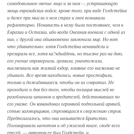
самодовольное овечье лицо и за ним — устрашающую
мощь евразийских войск; кроме того, при виде Голдстейна
и даже при мысли о нем страх и гнев возникали
рефлекторно. Ненависть к нему была постояннее, чем к
Евразии и Остазии, ибо когда Океания воевала с одной из
них, с другой она обыкновенно заключала мир. Но вот
что удивительно: хотя Голдстейна ненавидели и
презирали все, хотя ка?кдыйдень, но тысяче раз на дню,
его учение опровергали, громили, уничтожали,
высмеивали как жалкий вздор, влияние его нисколько не
убывало. Все время находились, новые простофили,
только и дожидавшиеся, чтобы он их совратил. Не
проходило и дня без того, чтобы полиция мыслей не
разоблачала шпионов и вредителей, действовавших по
его указке. Он командовал огромной подпольной армией,
сетью заговорщиков, стремящихся к свержению строя.
Предполагалось, что она называется Братство.
Поговаривали шепотом и об ужасной книге, своде всех
ересей, — автором ее был Голдстейн, и