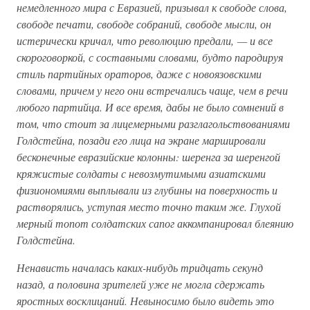
немедленного мира с Евразией, призывал к свободе слова,
свободе печати, свободе собраний, свободе мысли, он
истерически кричал, что революцию предали, — и все
скороговоркой, с составными словами, будто пародируя
стиль партийных ораторов, даже с новоязовскими
словами, причем у него они встречались чаще, чем в речи
любого партийца. И все время, дабы не было сомнений в
том, что стоит за лицемерными разглагольствованиями
Голдстейна, позади его лица на экране маршировали
бесконечные евразийские колонны: шеренга за шеренгой
кряжистые солдаты с невозмутимыми азиатскими
физиономиями выплывали из глубины на поверхность и
растворялись, уступая место точно таким же. Глухой
мерный топот солдатских сапог аккомпанировал блеянию
Голдстейна.
Ненависть началась каких-нибудь тридцать секунд
назад, а половина зрителей уже не могла сдержать
яростных восклицаний. Невыносимо было видеть это