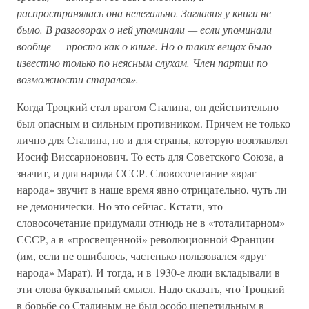
распространялась она нелегально. Заглавия у книги не
было. В разговорах о ней упоминали — если упоминали
вообще — просто как о книге. Но о таких вещах было
известно только по неясным слухам. Член партии по
возможности старался».
Когда Троцкий стал врагом Сталина, он действительно
был опасным и сильным противником. Причем не только
лично для Сталина, но и для страны, которую возглавлял
Иосиф Виссарионович. То есть для Советского Союза, а
значит, и для народа СССР. Словосочетание «враг
народа» звучит в наше время явно отрицательно, чуть ли
не демонически. Но это сейчас. Кстати, это
словосочетание придумали отнюдь не в «тоталитарном»
СССР, а в «просвещенной» революционной Франции
(им, если не ошибаюсь, частенько пользовался «друг
народа» Марат). И тогда, и в 1930-е люди вкладывали в
эти слова буквальный смысл. Надо сказать, что Троцкий
в борьбе со Сталиным не был особо щепетильным в