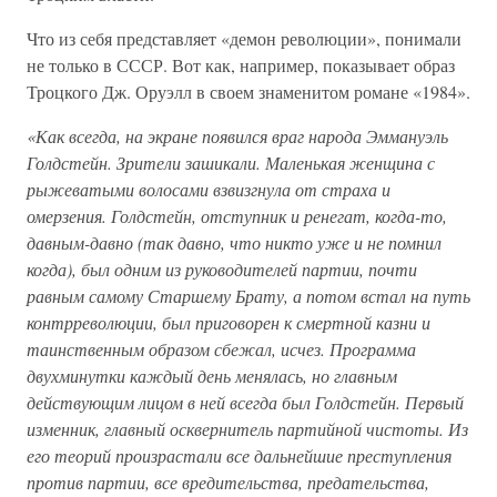
Что из себя представляет «демон революции», понимали
не только в СССР. Вот как, например, показывает образ
Троцкого Дж. Оруэлл в своем знаменитом романе «1984».
«Как всегда, на экране появился враг народа Эммануэль
Голдстейн. Зрители зашикали. Маленькая женщина с
рыжеватыми волосами взвизгнула от страха и
омерзения. Голдстейн, отступник и ренегат, когда-то,
давным-давно (так давно, что никто уже и не помнил
когда), был одним из руководителей партии, почти
равным самому Старшему Брату, а потом встал на путь
контрреволюции, был приговорен к смертной казни и
таинственным образом сбежал, исчез. Программа
двухминутки каждый день менялась, но главным
действующим лицом в ней всегда был Голдстейн. Первый
изменник, главный осквернитель партийной чистоты. Из
его теорий произрастали все дальнейшие преступления
против партии, все вредительства, предательства,