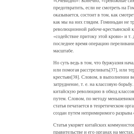
«Очевидно»! Конечно, «тревожные си
предотвратить, если не смотреть на Гом
оказывается, состоит в том, как смотре
как мы на них глядим. Гоминьдан не т
революционной рабоче-крестьянской к
«содействие притоку этой крови» и т.
последнее время операцию переливания
масштабе.
Но суть ведь в том, что буржуазия нач
или помогая расстреливать[37], или т
крестьян[38]. Словом, в выполнении в
затруднение, т. е. на классовую борьбу.
китайскую революцию в обход классо
путем. Словом, по методу меньшевиков
статья печатается в теоретическом ор
создан путем непримиримого разрыва
Статья укоряет китайских коммунистов
правительстве и его органах на местах