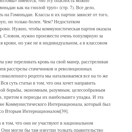
мптомы» имеются, «но эту опасность можно
иньдан как на гнилой труп» (стр. 7). Все дело,
ть на Гоминьдан. Классы и их партии зависят от того,
руп, он только болен. Чем? Недостатком
рови. Нужно, чтобы коммунистическая партия оказала
 д. Словом, нужно произвести очень популярную за
 крови, но уже не в индивидуальном, а в классовом
ала уже переливать кровь на свой манер, расстреливая
ерпя расстрелы стачечников и революционных
еликолепного рецепта мы наталкиваемся все на то же
 Вся суть статьи в том, что она хочет направить
вой борьбы, экономным, разумным, целесообразным
, притом в периоды их наибольшего упадка. И эта
гане Коммунистического Интернационала, который был
 со Вторым Интернационалом[39].
 в том, что они не участвуют в национальном
. Они могли бы там изнутри толкать правительство