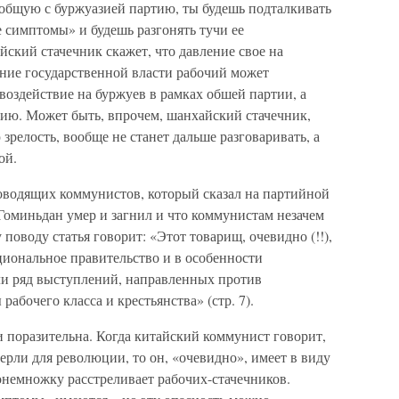
в общую с буржуазией партию, ты будешь подталкивать
е симптомы» и будешь разгонять тучи ее
йский стачечник скажет, что давление свое на
ение государственной власти рабочий может
воздействие на буржуев в рамках обшей партии, а
тию. Может быть, впрочем, шанхайский стачечник,
елость, вообще не станет дальше разговаривать, а
ой.
ководящих коммунистов, который сказал на партийной
 Гоминьдан умер и загнил и что коммунистам незачем
 поводу статья говорит: «Этот товарищ, очевидно (!!),
ациональное правительство и в особенности
ли ряд выступлений, направленных против
абочего класса и крестьянства» (стр. 7).
и поразительна. Когда китайский коммунист говорит,
рли для революции, то он, «очевидно», имеет в виду
онемножку расстреливает рабочих-стачечников.