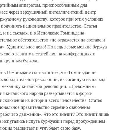
партийным аппаратом, приспособленным для
масс через верхушечный интеллигентский центр
уржуазному руководству, которое при этих условиях
е подчинять национальное правительство. Статья
х, и на съездах, и в Исполкоме Гоминьдана
тельное обстоятельство «не отражается на составе и
а». Удивительное дело! Но ведь левые мелкие буржуа
ть свою левизну в статейках, на конференциях и
м и крупным буржуа.
 в Гоминьдане состоят в том, что Гоминьдан не
освободительной революции, высосанную из пальца
ую механику китайской революции. «Тревожным»
ория китайского народа развертывается в форме
 исключения из истории всего человечества. Статья
иональное правительство серьезно озабочены
м рабочего движения». Что это значит? Это значит лишь
уа испугались испуга буржуазии перед пробуждением
люция раздвигает и углубляет свою базу,