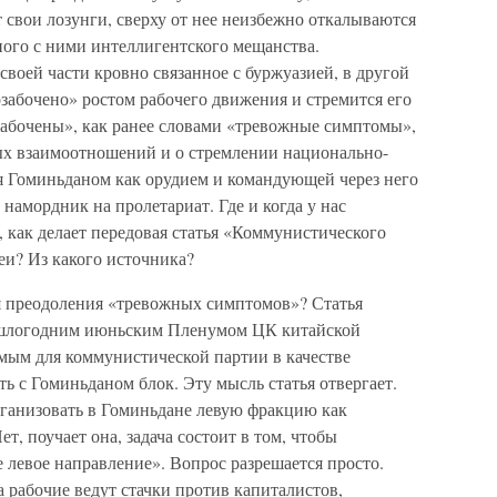
т свои лозунги, сверху от нее неизбежно откалываются
ого с ними интеллигентского мещанства.
своей части кровно связанное с буржуазией, в другой
озабочено» ростом рабочего движения и стремится его
забочены», как ранее словами «тревожные симптомы»,
вых взаимоотношений и о стремлении национально-
 Гоминьданом как орудием и командующей через него
намордник на пролетариат. Где и когда у нас
 как делает передовая статья «Коммунистического
еи? Из какого источника?
ля преодоления «тревожных симптомов»? Статья
ошлогодним июньским Пленумом ЦК китайской
мым для коммунистической партии в качестве
ь с Гоминьданом блок. Эту мысль статья отвергает.
рганизовать в Гоминьдане левую фракцию как
, поучает она, задача состоит в том, чтобы
 левое направление». Вопрос разрешается просто.
а рабочие ведут стачки против капиталистов,