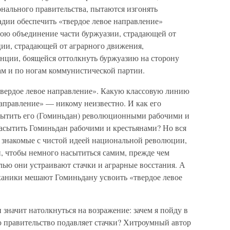
нального правительства, пытаются изгонять
дии обеспечить «твердое левое направление»
бою объединение части буржуазии, страдающей от
ции, страдающей от аграрного движения,
нции, боящейся оттолкнуть буржуазию на сторону
кам и по ногам коммунистической партии.
твердое левое направление». Какую классовую линию
аправление» — никому неизвестно. И как его
сытить его (Гоминьдан) революционными рабочими и
Насытить Гоминьдан рабочими и крестьянами? Но вся
не знакомые с чистой идеей национальной революции,
, чтобы немного насытиться самим, прежде чем
лью они устраивают стачки и аграрные восстания. А
ханики мешают Гоминьдану усвоить «твердое левое
 значит натолкнуться на возражение: зачем я пойду в
ю правительство подавляет стачки? Хитроумный автор