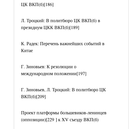
ЦК ВКП(б)[186]
Л. Троцкий: В политбюро ЦК ВКП(б) в
президиум ЦКК ВКП(б)[189]
К. Радек: Перечень важнейших событий в
Китае
Г. Зиновьев: К резолюции о
международном положении[197]
Г. Зиновьев, Л. Троцкий: В политбюро ЦК
ВКП(б)[209]
Проект платформы большевиков-ленинцев
(оппозиции)[229 ] к XV съезду ВКП(б)