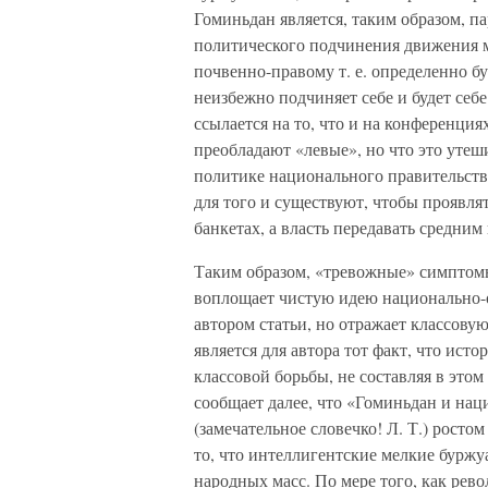
Гоминьдан является, таким образом, 
политического подчинения движения 
почвенно-правому т. е. определенно б
неизбежно подчиняет себе и будет себ
ссылается на то, что и на конференция
преобладают «левые», но что это утеши
политике национального правительств
для того и существуют, чтобы проявля
банкетах, а власть передавать средни
Таким образом, «тревожные» симптомы
воплощает чистую идею национально-
автором статьи, но отражает классов
является для автора тот факт, что ист
классовой борьбы, не составляя в этом
сообщает далее, что «Гоминьдан и нац
(замечательное словечко! Л. Т.) росто
то, что интеллигентские мелкие бурж
народных масс. По мере того, как рево