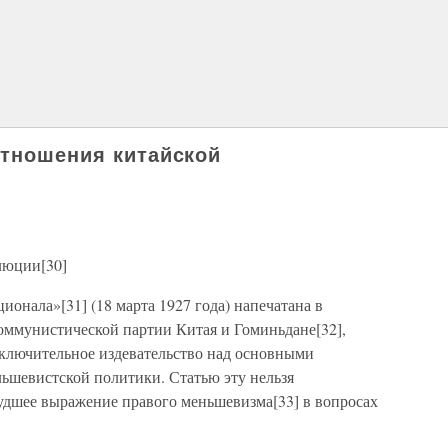
отношения китайской
люции[30]
онала»[31] (18 марта 1927 года) напечатана в
 коммунистической партии Китая и Гоминьдане[32],
ключительное издевательство над основными
льшевистской политики. Статью эту нельзя
худшее выражение правого меньшевизма[33] в вопросах