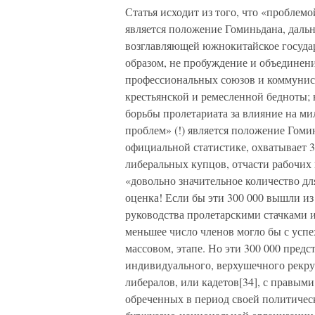
Статья исходит из того, что «пробле
является положение Гоминьдана, даль
возглавляющей южнокитайское государс
образом, не пробуждение и объединен
профессиональных союзов и коммунист
крестьянской и ремесленной бедноты; 
борьбы пролетариата за влияние на м
проблем» (!) является положение Гомин
официальной статистике, охватывает 3
либеральных купцов, отчасти рабочих и
«довольно значительное количество дл
оценка! Если бы эти 300 000 вышли и
руководства пролетарскими стачками и
меньшее число членов могло бы с успе
массовом, этапе. Но эти 300 000 предс
индивидуального, верхушечного рекру
либералов, или кадетов[34], с правым
обреченных в период своей политичес