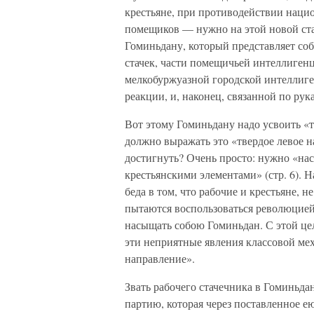
крестьяне, при противодействии нацио
помещиков — нужно на этой новой ста
Гоминьдану, который представляет со
стачек, части помещичьей интеллиген
мелкобуржуазной городской интеллиге
реакции, и, наконец, связанной по ру
Вот этому Гоминьдану надо усвоить «
должно выражать это «твердое левое н
достигнуть? Очень просто: нужно «на
крестьянскими элементами» (стр. 6). 
беда в том, что рабочие и крестьяне, 
пытаются воспользоваться революцией
насыщать собою Гоминьдан. С этой це
эти неприятные явления классовой ме
направление».
Звать рабочего стачечника в Гоминьдан
партию, которая через поставленное е