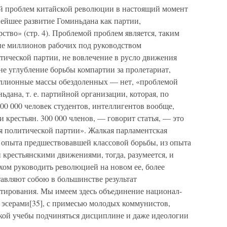
мой проблем китайской революции в настоящий момент
нейшее развитие Гоминьдана как партии,
тво» (стр. 4). Проблемой проблем является, таким
ие миллионов рабочих под руководством
ической партии, не вовлечение в русло движения
не углубление борьбы компартии за пролетариат,
иллионные массы обездоленных — нет, «проблемой
ьдана, т. е. партийной организации, которая, по
00 000 человек студентов, интеллигентов вообще,
 крестьян. 300 000 членов, — говорит статья, — это
я политической партии». Жалкая парламентская
з опыта предшествовавшей классовой борьбы, из опыта
 крестьянскими движениями, тогда, разумеется, и
хом руководить революцией на новом ее, более
тавляют собою в большинстве результат
тирования. Мы имеем здесь объединение национал-
и эсерами[35], с примесью молодых коммунистов,
кой учебы подчиняться дисциплине и даже идеологии