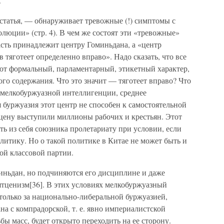
.
статья, — обнаруживает тревожные (!) симптомы с
олюции» (стр. 4). В чем же состоят эти «тревожные»
асть принадлежит центру Гоминьдана, а «центр
 тяготеет определенно вправо». Надо сказать, что все
ют формальный, парламентарный, этикетный характер,
о содержания. Что это значит — тяготеет вправо? Что
и мелкобуржуазной интеллигенции, среднее
я буржуазия этот центр не способен к самостоятельной
 сцену выступили миллионы рабочих и крестьян. Этот
ь из себя союзника пролетариату при условии, если
литику. Но о такой политике в Китае не может быть и
ной классовой партии.
иньдан, но подчиняются его дисциплине и даже
ятценизм[36]. В этих условиях мелкобуржуазный
только за национально-либеральной буржуазией,
на с компрадорской, т. е. явно империалистской
бы масс, будет открыто переходить на ее сторону.