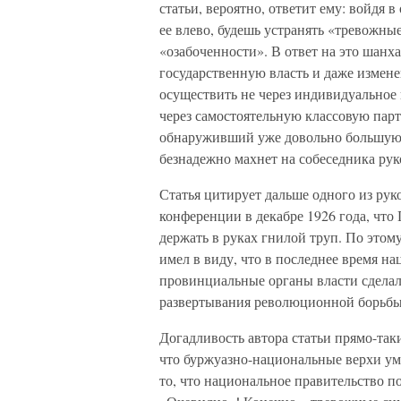
статьи, вероятно, ответит ему: войдя 
ее влево, будешь устранять «тревожны
«озабоченности». В ответ на это шанха
государственную власть и даже измен
осуществить не через индивидуальное 
через самостоятельную классовую пар
обнаруживший уже довольно большую зр
безнадежно махнет на собеседника рук
Статья цитирует дальше одного из ру
конференции в декабре 1926 года, что
держать в руках гнилой труп. По этому
имел в виду, что в последнее время н
провинциальные органы власти сдела
развертывания революционной борьбы р
Догадливость автора статьи прямо-так
что буржуазно-национальные верхи уме
то, что национальное правительство п