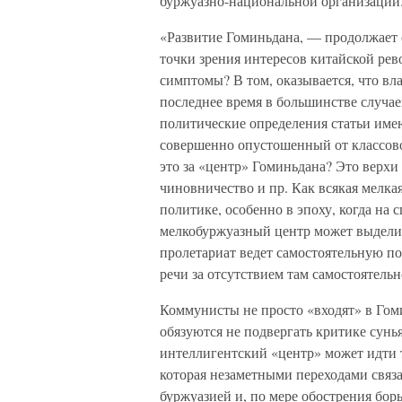
буржуазно-национальной организации
«Развитие Гоминьдана, — продолжает 
точки зрения интересов китайской рев
симптомы? В том, оказывается, что вл
последнее время в большинстве случаев
политические определения статьи име
совершенно опустошенный от классовог
это за «центр» Гоминьдана? Это верх
чиновничество и пр. Как всякая мелка
политике, особенно в эпоху, когда на
мелкобуржуазный центр может выделит
пролетариат ведет самостоятельную по
речи за отсутствием там самостоятель
Коммунисты не просто «входят» в Гом
обязуются не подвергать критике сунь
интеллигентский «центр» может идти 
которая незаметными переходами связа
буржуазией и, по мере обострения борь