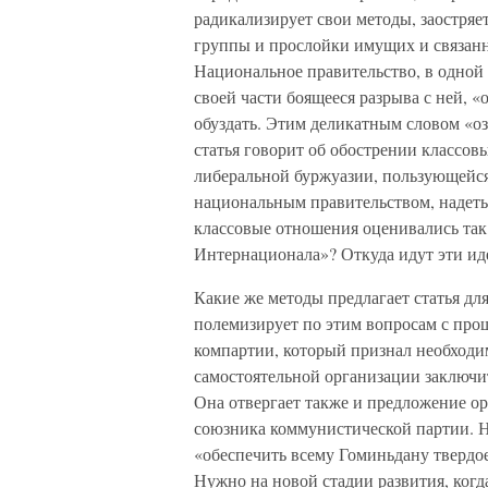
радикализирует свои методы, заостряе
группы и прослойки имущих и связанн
Национальное правительство, в одной 
своей части боящееся разрыва с ней, «
обуздать. Этим деликатным словом «о
статья говорит об обострении классо
либеральной буржуазии, пользующейся
национальным правительством, надеть 
классовые отношения оценивались так,
Интернационала»? Откуда идут эти ид
Какие же методы предлагает статья д
полемизирует по этим вопросам с пр
компартии, который признал необходи
самостоятельной организации заключит
Она отвергает также и предложение о
союзника коммунистической партии. Нет
«обеспечить всему Гоминьдану твердое
Нужно на новой стадии развития, когд