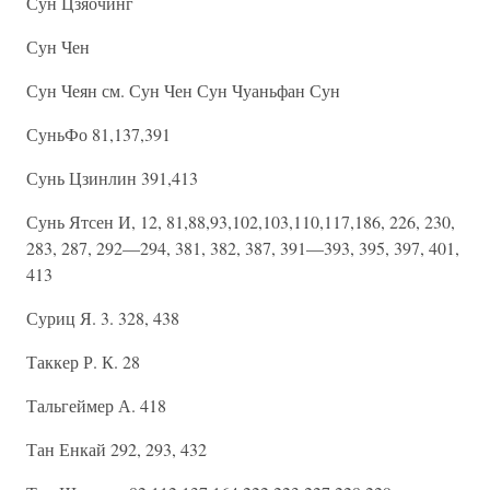
Сун Цзяочинг
Сун Чен
Сун Чеян см. Сун Чен Сун Чуаньфан Сун
СуньФо 81,137,391
Сунь Цзинлин 391,413
Сунь Ятсен И, 12, 81,88,93,102,103,110,117,186, 226, 230,
283, 287, 292—294, 381, 382, 387, 391—393, 395, 397, 401,
413
Суриц Я. 3. 328, 438
Таккер Р. К. 28
Тальгеймер А. 418
Тан Енкай 292, 293, 432