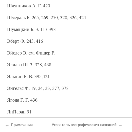
Шляпников А. Г. 420
Шмераль Б. 265, 269, 270, 320, 326, 424
Шумяцкий Б. 3. 117,398
Эберт Ф. 243, 416
Эйслер Э. см. Фишер Р.
Элиава Ш. 3. 328, 438
Эльцин Б. В. 395,421
Энгельс Ф. 19, 24, 33, 377, 378
Ягода Г. Г. 436
ЯнПаоан 91
Янсон Н. М. 328, 438
←
→
Примечания
Указатель географических названий