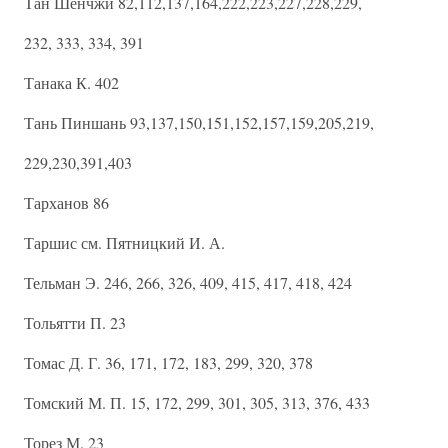
Тан Шенчжи 82,112,137,164,222,223,227,228,229,
232, 333, 334, 391
Танака К. 402
Тань Пиншань 93,137,150,151,152,157,159,205,219,
229,230,391,403
Тарханов 86
Таршис см. Пятницкий И. А.
Тельман Э. 246, 266, 326, 409, 415, 417, 418, 424
Тольятти П. 23
Томас Д. Г. 36, 171, 172, 183, 299, 320, 378
Томский М. П. 15, 172, 299, 301, 305, 313, 376, 433
Торез М. 23