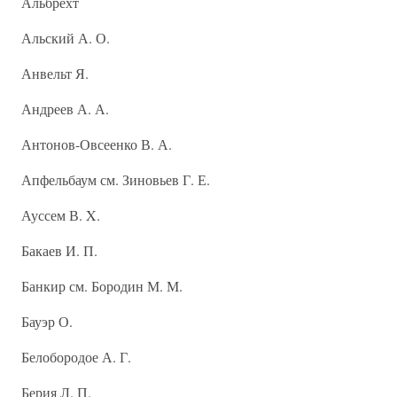
Альбрехт
Альский А. О.
Анвельт Я.
Андреев А. А.
Антонов-Овсеенко В. А.
Апфельбаум см. Зиновьев Г. Е.
Ауссем В. X.
Бакаев И. П.
Банкир см. Бородин М. М.
Бауэр О.
Белобородое А. Г.
Берия Л. П.