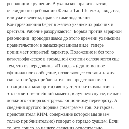
революции крушение. В уханьское правительство,
очевидно по требованию Фена и Тан Шенчжи, вводятся,
или уже введены, правые гоминьдановцы.
Контрреволюция берет в железо уханьских рабочих и
крестьян. Рабочие разоружаются. Борьба против аграрной
революции, проводившаяся до этого времени уханьским
правительством в замаскированном виде, теперь
принимает открытый характер. Положение и без того
катастрофическое в громадной степени осложняется еще
тем, что из передовицы «Правды» (единственное
официальное сообщение, позволяющее составить хотя
сколько-нибудь приблизительное представление о
позиции киткомпартии) явствует, что киткомпартия в
этот ответственнейший момент, в лучшем случае, не дает
должного отпора контрреволюционному перевороту. А
сведения другого порядка (телеграмма тов. Хитарова,
представителя КИМ, содержание которой мы знаем
только приблизительно) говорят о гораздо худшем. Если
то, что дошло до нашего сведения относительно