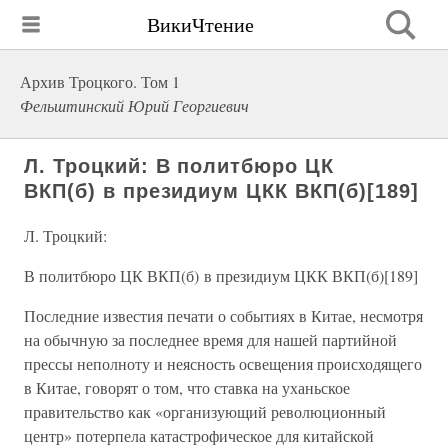
ВикиЧтение
Архив Троцкого. Том 1
Фельштинский Юрий Георгиевич
Л. Троцкий: В политбюро ЦК
ВКП(б) в президиум ЦКК ВКП(б)[189]
Л. Троцкий:
В политбюро ЦК ВКП(б) в президиум ЦКК ВКП(б)[189]
Последние известия печати о событиях в Китае, несмотря
на обычную за последнее время для нашей партийной
прессы неполноту и неясность освещения происходящего
в Китае, говорят о том, что ставка на уханьское
правительство как «организующий революционный
центр» потерпела катастрофическое для китайской