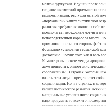
мелкой буржуазии. Идущий после войн
сокращения тяжелой промышленности 
рационализации, растущая на этой поч
«нормальной» капиталистической безр
развития, требуют активного к себе от
предполагает переходные лозунги для
непосредственной борьбе за власть. Л
промышленностью со стороны фабзавк
формально установлен германской ком
достаточно. Лозунг этот, как и весь в
Коминтерном в свете международного 
даже привести к оппортунистическим о
соображениям. В странах, которые нах
власть, этот лозунг представляет соб
социализации. Но и в странах, в кото
капиталистического развития, всякий 
материальные условия после социализ
надо продумать во всех его последств
увязки с требованиями профсоюзов в о