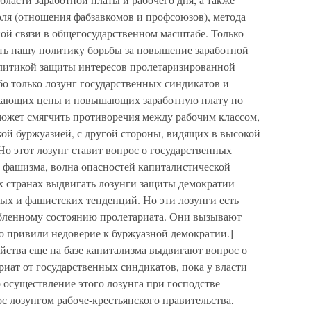
ля (отношения фабзавкомов и профсоюзов), метода
ой связи в общегосударственном масштабе. Только
ать нашу политику борьбы за повышение заработной
олитикой защиты интересов пролетаризированной
бо только лозунг государственных синдикатов и
ижающих цены и повышающих заработную плату по
может смягчить противоречия между рабочим классом,
кой буржуазией, с другой стороны, видящих в высокой
Но этот лозунг ставит вопрос о государственных
а фашизма, волна опасностей капиталистической
х странах выдвигать лозунги защиты демократии
ых и фашистских тенденций. Но эти лозунги есть
обленному состоянию пролетариата. Они вызывают
то привили недоверие к буржуазной демократии.]
йства еще на базе капитализма выдвигают вопрос о
риат от государственных синдикатов, пока у власти
 осуществление этого лозунга при господстве
с лозунгом рабоче-крестьянского правительства,