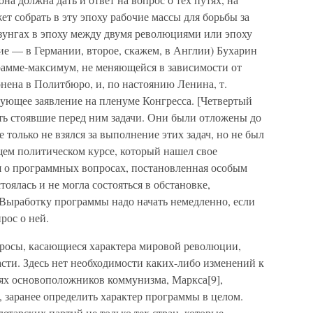
т собрать в эту эпоху рабочие массы для борьбы за
озунгах в эпоху между двумя революциями или эпоху
 — в Германии, второе, скажем, в Англии) Бухарин
грамме-максимум, не меняющейся в зависимости от
онена в Политбюро, и, по настоянию Ленина, т.
вующее заявление на пленуме Конгресса. [Четвертый
ть стоявшие перед ним задачи. Они были отложены до
е только не взялся за выполнение этих задач, но не был
бщем политическом курсе, который нашел свое
я о программных вопросах, постановленная особым
тоялась и не могла состояться в обстановке,
 Выработку программы надо начать немедленно, если
рос о ней.
росы, касающиеся характера мировой революции,
асти. Здесь нет необходимости каких-либо изменений к
ниях основоположников коммунизма, Маркса[9],
, заранее определить характер программы в целом.
етарских партий не только тех стран, которые