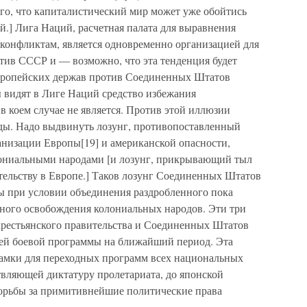
ого, что капиталистический мир может уже обойтись
.] Лига Наций, расчетная палата для выравнения
конфликтам, является одновременно организацией для
тив СССР и — возможно, что эта тенденция будет
европейских держав против Соединенных Штатов
 видят в Лиге Наций средство избежания
 коем случае не является. Против этой иллюзии
нды. Надо выдвинуть лозунг, противопоставленный
анизации Европы[19] и американской опасности,
лониальными народами [и лозунг, прикрывающий тыл
тельству в Европе.] Таков лозунг Соединенных Штатов
ы при условии объединения раздробленного пока
лного освобождения колониальных народов. Эти три
-крестьянского правительства и Соединенных Штатов
ей боевой программы на ближайший период. Эта
рамки для переходных программ всех национальных
вляющей диктатуру пролетариата, до японской
 борьбы за примитивнейшие политические права