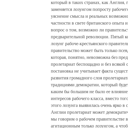
который в таких странах, как Англия, 
заменяется лозунгом попросту рабочег
уяснение смысла и реальных возможнос
частности в свете британского опыта 
вопрос о том, возможно ли правительст
предварительной революции. Пятый ко
лозунг рабоче-крестьянского правитель
правительство может быть только псе
которая, понятно, невозможна без пре
пролетариат беспощадно и без всякой 
постановка не учитывает факта сущест
развития громадного слоя пролетариат
традициями демократии, который буде
каким бы большим не было ее влияние
интересов рабочего класса, вместо тог
этого лозунга выявилась очень ярко в 
Англии пролетариат может демократич
мы говорим о рабочем правительстве в
агитационным только лозунгом, а чтоб