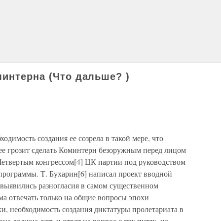
минтерна (Что дальше? )
одимость создания ее созрела в такой мере, что
ее грозит сделать Коминтерн безоружным перед лицом
Четвертым конгрессом[4] ЦК партии под руководством
программы. Т. Бухарин[6] написал проект вводной
 выявились разногласия в самом существенном
ма отвечать только на общие вопросы эпохи
и, необходимость создания диктатуры пролетариата в
она должна дать и ответ на вопрос о тех путях, на