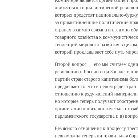
движутся к социалистической революци
которых предстоят национально-буржу
за примитивнейшие политические прав
странах взаимно связана и взаимно об
товарного хозяйства к коммунистическ
тенденций мирового развития в целом,
который прокладывает себе путь миро
Второй вопрос — его мы считаем одни
революции в России и на Западе, о пр
партий стран старого капитализма бол
предрешает то, что в целом ряде стра
отношению к ряду явлений империалис
но которые теперь получают обостренн
организации капиталистического хозяйс
парламентского государства и в) воп
Без ясного отношения к процессу тре
невозможна теперь ни правильная бор