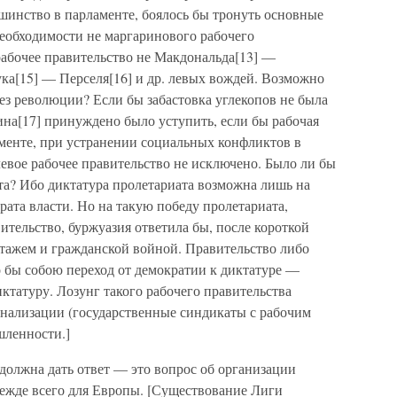
ьшинство в парламенте, боялось бы тронуть основные
еобходимости не маргаринового рабочего
 рабочее правительство не Макдональда[13] —
Кука[15] — Перселя[16] и др. левых вождей. Возможно
без революции? Если бы забастовка углекопов не была
ина[17] принуждено было уступить, если бы рабочая
аменте, при устранении социальных конфликтов в
евое рабочее правительство не исключено. Было ли бы
а? Ибо диктатура пролетариата возможна лишь на
рата власти. Но на такую победу пролетариата,
ительство, буржуазия ответила бы, после короткой
отажем и гражданской войной. Правительство либо
о бы собою переход от демократии к диктатуре —
ктатуру. Лозунг такого рабочего правительства
онализации (государственные синдикаты с рабочим
шленности.]
должна дать ответ — это вопрос об организации
ежде всего для Европы. [Существование Лиги