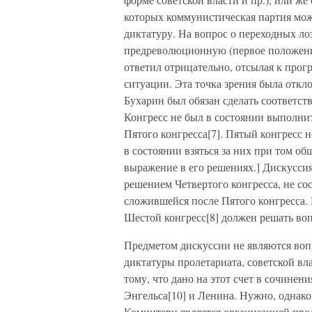
которых коммунистическая партия може
диктатуру. На вопрос о переходных л
предреволюционную (первое положение
ответил отрицательно, отсылая к про
ситуации. Эта точка зрения была откл
Бухарин был обязан сделать соответст
Конгресс не был в состоянии выполни
Пятого конгресса[7]. Пятый конгресс н
в состоянии взяться за них при том о
выражение в его решениях.] Дискусси
решением Четвертого конгресса, не сос
сложившейся после Пятого конгресса.
Шестой конгресс[8] должен решать воп
Предметом дискуссии не являются воп
диктатуры пролетариата, советской вл
тому, что дано на этот счет в сочине
Энгельса[10] и Ленина. Нужно, однако
Коминтерн является организацией прол