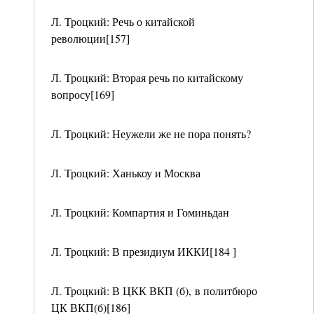
Л. Троцкий: Речь о китайской
революции[157]
Л. Троцкий: Вторая речь по китайскому
вопросу[169]
Л. Троцкий: Неужели же не пора понять?
Л. Троцкий: Ханькоу и Москва
Л. Троцкий: Компартия и Гоминьдан
Л. Троцкий: В президиум ИККИ[184 ]
Л. Троцкий: В ЦКК ВКП (б), в политбюро
ЦК ВКП(б)[186]