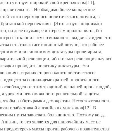
где отсутствует широкий слой крестьянства[11],
о правительства. Необходимо более конкретное
тей этого переходного политического лозунга, в
и британской перспективы. [Этот лозунг поднимает
во, на деле служащее интересам пролетариата, без
нгресс отклонил эту возможность, выдвигая идею, что
ства есть только агитационный лозунг, что рабочее
вдонимом или синонимом диктатуры пролетариата,
дварительной революции, ибо только революция научит
оглядки проводить политику диктатуры. Эта
вования в странах старого капиталистического
а, идущего за социал-демократией, пропитанного
т освобожден от этих традиций не нашей пропагандой,
, а уроками невозможности решительной защиты
о, чтобы разбить рамки демократии. Несостоятельность
связи с забастовкой английских углекопов[12]. В
еским путем завоевать большинство. Поэтому когда
 Англии, то это является для широчайших масс не
ы предостеречь массы против рабочего правительства