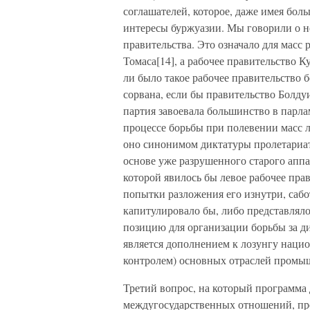
соглашателей, которое, даже имея бол
интересы буржуазии. Мы говорили о н
правительства. Это означало для масс
Томаса[14], а рабочее правительство 
ли было такое рабочее правительство 
сорвана, если бы правительство Болду
партия завоевала большинство в парл
процессе борьбы при полевении масс л
оно синонимом диктатуры пролетариат
основе уже разрушенного старого аппа
которой явилось бы левое рабочее прав
попытки разложения его изнутри, саб
капитулировало бы, либо представлял
позицию для организации борьбы за ди
является дополнением к лозунгу наци
контролем) основных отраслей промы
Третий вопрос, на который программа 
междугосударственных отношений, пр