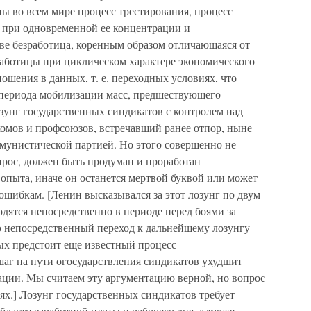
ы во всем мире процесс трестирования, процесс
при одновременной ее концентрации и
ве безработица, коренным образом отличающаяся от
аботицы при циклическом характере экономического
ношения в данных, т. е. переходных условиях, что
 периода мобилизации масс, предшествующего
озунг государственных синдикатов с контролем над
омов и профсоюзов, встречавший ранее отпор, ныне
мунистической партией. Но этого совершенно не
опрос, должен быть продуман и проработан
опыта, иначе он останется мертвой буквой или может
шибкам. [Ленин высказывался за этот лозунг по двум
одятся непосредственно в периоде перед боями за
ою непосредственный переход к дальнейшему лозунгу
рых предстоит еще известный процесс
шаг на пути огосударствления синдикатов ухудшит
ации. Мы считаем эту аргументацию верной, но вопрос
иях.] Лозунг государственных синдикатов требует
бласти заработной платы и рабочего дня, а также