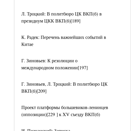
Л. Троцкий: В политбюро ЦК ВКП(б) в
президиум ЦКК ВКП(б)[189]
К. Радек: Перечень важнейших событий в
Китае
Г. Зиновьев: К резолюции о
международном положении[197]
Г. Зиновьев, Л. Троцкий: В политбюро ЦК
ВКП(б)[209]
Проект платформы большевиков-ленинцев
(оппозиции)[229 ] к XV съезду ВКП(б)
И. Познанский: Записка