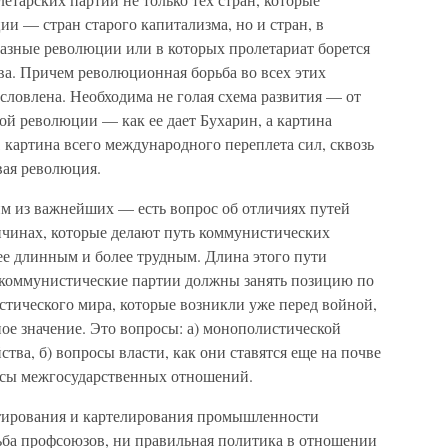
и — стран старого капитализма, но и стран, в
азные революции или в которых пролетариат борется
а. Причем революционная борьба во всех этих
условлена. Необходима не голая схема развития — от
ой революции — как ее дает Бухарин, а картина
 картина всего международного переплета сил, сквозь
вая революция.
м из важнейших — есть вопрос об отличиях путей
ичинах, которые делают путь коммунистических
ее длинным и более трудным. Длина этого пути
н коммунистические партии должны занять позицию по
тического мира, которые возникли уже перед войной,
ое значение. Это вопросы: а) монополистической
тва, б) вопросы власти, как они ставятся еще на почве
росы межгосударственных отношений.
стирования и картелирования промышленности
ьба профсоюзов, ни правильная политика в отношении