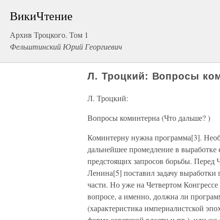
ВикиЧтение
Архив Троцкого. Том 1
Фельштинский Юрий Георгиевич
Л. Троцкий: Вопросы ко
Л. Троцкий:
Вопросы коминтерна (Что дальше? )
Коминтерну нужна программа[3]. Необх
дальнейшее промедление в выработке 
предстоящих запросов борьбы. Перед 
Ленина[5] поставил задачу выработки 
части. Но уже на Четвертом Конгрессе
вопросе, а именно, должна ли програм
(характеристика империалистской эпох
форме советской власти и пр.), или же 