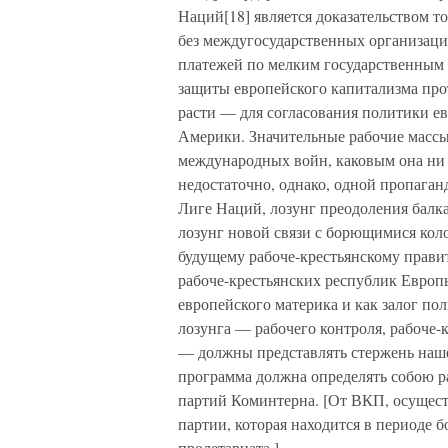
Наций[18] является доказательством т
без междугосударственных организаций
платежей по мелким государственным 
защиты европейского капитализма про
расти — для согласования политики 
Америки. Значительные рабочие массы
международных войн, каковым она ни в
недостаточно, однако, одной пропага
Лиге Наций, лозунг преодоления балк
лозунг новой связи с борющимися ко
будущему рабоче-крестьянскому прави
рабоче-крестьянских республик Европ
европейского материка и как залог по
лозунга — рабочего контроля, рабоче
— должны представлять стержень наш
программа должна определять собою 
партий Коминтерна. [От ВКП, осущест
партии, которая находится в периоде
пролетариата.]