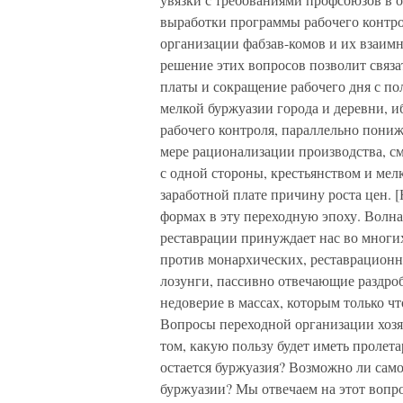
выработки программы рабочего контро
организации фабзав-комов и их взаимн
решение этих вопросов позволит связ
платы и сокращение рабочего дня с п
мелкой буржуазии города и деревни, и
рабочего контроля, параллельно пон
мере рационализации производства, с
с одной стороны, крестьянством и мел
заработной плате причину роста цен. [
формах в эту переходную эпоху. Волн
реставрации принуждает нас во многи
против монархических, реставрационн
лозунги, пассивно отвечающие раздр
недоверие в массах, которым только ч
Вопросы переходной организации хозя
том, какую пользу будет иметь пролета
остается буржуазия? Возможно ли само
буржуазии? Мы отвечаем на этот вопро