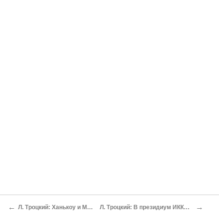
←
→
Л. Троцкий: Ханькоу и Москва
Л. Троцкий: В президиум ИККИ[184 ]