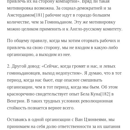
привлечь их на сторону компартии». Вряд ли такая
мотивировка возможна. За социал-демократией и за
Амстердамом[181] рабочие идут в гораздо большем
количестве, чем за Гоминьданом. Эту же мотивировку
можно целиком применить и к Англо-русскому комитету.
По общему правилу, когда мы хотим оторвать рабочих и
привлечь на свою сторону, мы не входим в какую-либо
организацию, а выходим из нее.
2. Другой довод: «Сейчас, когда громят и нас, и левых
гоминьдановцев, выход недопустим». Я думаю, что в тот
период, когда нас бьют, еще опаснее смешивать
организации, чем в тот период, когда мы бьем. Об этом
красноречиво свидетельствует опыт Бела Куна[182] в
Венгрии. В таких трудных условиях революционная
стойкость познается вернее всего.
Оставаясь в одной организации с Ван Цзинвеями, мы
принимаем на себя долю ответственности за их шатания