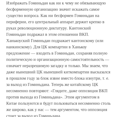
Изображать Гоминьдан как ни к чему не обязывающую
бесформенную организацию значит искажать самое
существо вопроса. Как ни бесформен Гоминьдан на
периферии, его центральный аппарат держит крепко в
руках революционную диктатуру. Кантонский
Гоминьдан подражал в этом отношении ВКП.
Ханькоуский Гоминьдан подражает кантонскому (или
нанкинскому). Для ЦК компартии в Ханькоу
предложение — входить в Гоминьдан, сохраняя полную
политическую и организационную самостоятельность —
означает неразрешимую загадку и только. Мы знаем, что
даже нынешний ЦК нынешней киткомпартии высказался
в прошлом году за блок извне вместо блока изнутри, т. е.
за выход из Гоминьдана. Теперь же китайскому ЦК
несомненно повторяют: «Глядите, даже оппозиция ВКП
против выхода из Гоминьдана». Этим аргументом в
Китае пользуются и будут пользоваться несомненно столь
же широко, как у нас — тем аргументом, что оппозиция
стоит за выход из Гоминьдана.