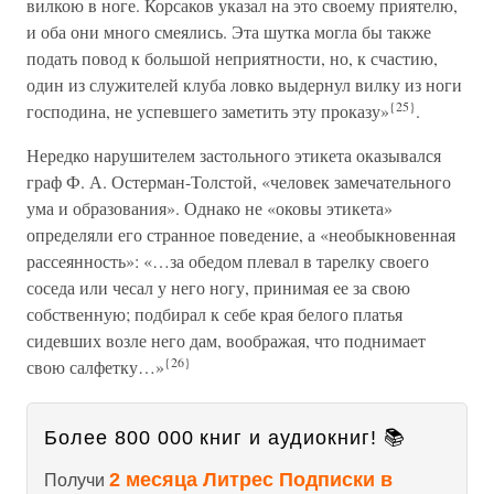
вилкою в ноге. Корсаков указал на это своему приятелю,
и оба они много смеялись. Эта шутка могла бы также
подать повод к большой неприятности, но, к счастию,
один из служителей клуба ловко выдернул вилку из ноги
{25}
господина, не успевшего заметить эту проказу»
.
Нередко нарушителем застольного этикета оказывался
граф Ф. А. Остерман-Толстой, «человек замечательного
ума и образования». Однако не «оковы этикета»
определяли его странное поведение, а «необыкновенная
рассеянность»: «…за обедом плевал в тарелку своего
соседа или чесал у него ногу, принимая ее за свою
собственную; подбирал к себе края белого платья
сидевших возле него дам, воображая, что поднимает
{26}
свою салфетку…»
Более 800 000 книг и аудиокниг! 📚
2 месяца Литрес Подписки в
Получи