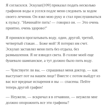
Я согласился. Эскулап[109] приказал подать несколько
графинов воды и уселся подле меня следовать за ходом
своего лечения. Он взял мою руку и стал прислушиваться
к пульсу. "Начинайте пить! — говорил он. — Это очень
приятно, очень здорово!"
Я принялся проглатывать воду, один, другой, третий,
четвертый стакан… Боже мой! Я потерял им счет.
Эскулап заставлял меня пить без отдыха, без
размышления. Я не взвидел света. В голове моей еще
бушевало шампанское, а тут должно было пить воду.
— Чувствуете ли вы, — спрашивал меня доктор, — как
выступает пот на вашем лице? Вместе с потом выйдут из
вас все вредные испарения и вы — спасены. Пейте
теперь другой графин!
— Неужели, — вскричал я в отчаянии, — неужели мне
должно опорожнить все эти графины?