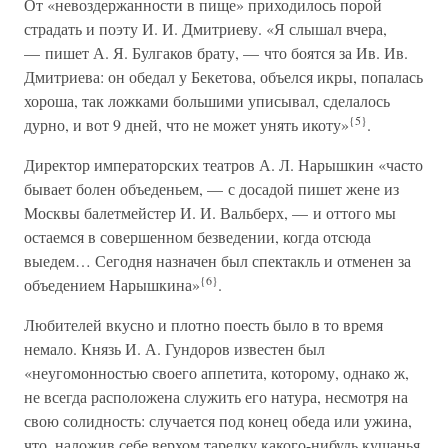
От «невоздержанности в пище» приходилось порой
страдать и поэту И. И. Дмитриеву. «Я слышал вчера,
— пишет А. Я. Булгаков брату, — что боятся за Ив. Ив.
Дмитриева: он обедал у Бекетова, объелся икры, попалась
хороша, так ложками большими уписывал, сделалось
{5}
дурно, и вот 9 дней, что не может унять икоту»
.
Директор императорских театров А. Л. Нарышкин «часто
бывает болен объеденьем, — с досадой пишет жене из
Москвы балетмейстер И. И. Вальберх, — и оттого мы
остаемся в совершенном безведении, когда отсюда
выедем… Сегодня назначен был спектакль и отменен за
{6}
объедением Нарышкина»
.
Любителей вкусно и плотно поесть было в то время
немало. Князь И. А. Гундоров известен был
«неугомонностью своего аппетита, которому, однако ж,
не всегда расположена служить его натура, несмотря на
свою солидность: случается под конец обеда или ужина,
что, наложив себе верхом тарелку какого-нибудь кушанья