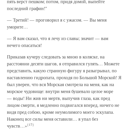
пять верст пешком; потом, придя домой, выпейте
последний графин!"
— Третий! — проговорил я с ужасом. — Вы меня
уморите…
— Я вам сказал, что я лечу из славы; значит — вам
нечего опасаться!
Приказав кучеру следовать за мною в коляске, на
расстоянии десяти шагов, я отправился гулять… Можете
представить, какую странную фигуру я разыгрывал, по
наставлению гидропата, проходя по Большой Морской! Я
был уверен, что вся Морская смотрела на меня, как на
морское чудовище: внутри меня бушевало целое море
— воды! Ни жив ни мертв, выпучив глаза, как пред
лицом смерти, я медленно подвигался вперед, ничего не
видя пред собою, кроме неумолимого моего эскулапа.
Наконец все силы меня оставили… я упал без
{17}
чувств…»