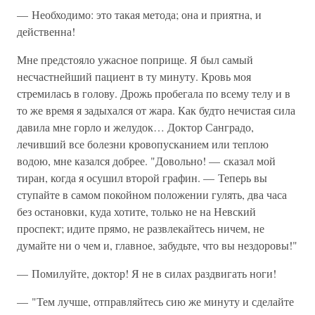
— Необходимо: это такая метода; она и приятна, и
действенна!
Мне предстояло ужасное поприще. Я был самый
несчастнейший пациент в ту минуту. Кровь моя
стремилась в голову. Дрожь пробегала по всему телу и в
то же время я задыхался от жара. Как будто нечистая сила
давила мне горло и желудок… Доктор Санградо,
лечивший все болезни кровопусканием или теплою
водою, мне казался добрее. "Довольно! — сказал мой
тиран, когда я осушил второй графин. — Теперь вы
ступайте в самом покойном положении гулять, два часа
без остановки, куда хотите, только не на Невский
проспект; идите прямо, не развлекайтесь ничем, не
думайте ни о чем и, главное, забудьте, что вы нездоровы!"
— Помилуйте, доктор! Я не в силах раздвигать ноги!
— "Тем лучше, отправляйтесь сию же минуту и сделайте