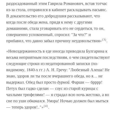
раздосадованный этим Гаврила Романович, встав тотчас
из-за стола, отправился в кабинет раскладывать пасьянс.
В доказательство его добродушия рассказывают, что
когда после обеда жена, придя к нему с другими
домашними, стала уговаривать его не сердиться, то он,
совершенно успокоенный, спросил: "За что?" и
{3}
прибавил, что давно забыл причину неудовольствия»
.
«Невоздержанность в еде иногда приводила Булгарина к
весьма неприятным последствиям, о чем свидетельствуют
следующие строки из недатированной записки (по-
видимому, 1840-х гг.) А. Н. Гречу: "Любезный Алеша! Не
знаю, здоров ли ты после вчерашнего обеда, но я… не
выдержал. Обед был просто
дурной
. Фарши — брррр!
Петух был гадко сделан — соус из старой курицы с
чахлыми трюфелями! — я страдал всю ночь жестоко, а во
сне по уши
обкакался
. Умора! Ночью должен был мыться
{4}
— теперь здоров!.."»
.