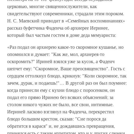
церковью, многие священнослужители, как
свидетельствуют современники, страдали этим пороком.
Н. С. Маевский приводит в «Семейных воспоминаниях»
рассказ буфетчика Фадеича об архиерее Иеринее,
который был частым гостем в доме деда мемуариста:
«Раз подал он архиерею какое-то скоромное кушанье, но
опомнился и думает: "Как же, мол, архиерея-то
оскоромить?" Ириней взялся уже за кусок, а Фадеич
шепчет ему: "Скоромное, Ваше преосвященство". Гость с
сердцем оттолкнул блюдо, крикнув: "Коли скоромное, так
зачем, дурак, и подаешь!"… В другой раз он был поумнее:
когда принесли ему с кухни блюдо с поросенком, он
подал его прямо Иринею без всяких объяснений; за
столом никого чужих не было, все свои, интимные.
Иериней ласково взглянул на Фадеича, перекрестил
блюдо большим крестом, сказав: "Сие порося да
обратится в карася" и, не дождавшись превращения,
принялся есть с таким аппетитом, что и у других слюнки