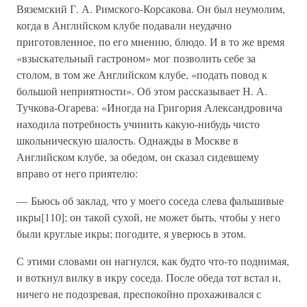
Вяземский Г. А. Римского-Корсакова. Он был неумолим,
когда в Английском клубе подавали неудачно
приготовленное, по его мнению, блюдо. И в то же время
«взыскательный гастроном» мог позволить себе за
столом, в том же Английском клубе, «подать повод к
большой неприятности». Об этом рассказывает Н. А.
Тучкова-Огарева: «Иногда на Григория Александровича
находила потребность учинить какую-нибудь чисто
школьническую шалость. Однажды в Москве в
Английском клубе, за обедом, он сказал сидевшему
вправо от него приятелю:
— Бьюсь об заклад, что у моего соседа слева фальшивые
икры[110]; он такой сухой, не может быть, чтобы у него
были круглые икры; погодите, я уверюсь в этом.
С этими словами он нагнулся, как будто что-то поднимая,
и воткнул вилку в икру соседа. После обеда тот встал и,
ничего не подозревая, преспокойно прохаживался с