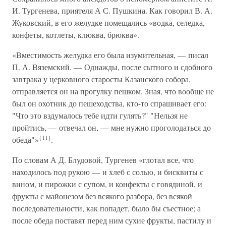
И. Тургенева, приятеля А С. Пушкина. Как говорил В. А.
Жуковский, в его желудке помещались «водка, селедка,
конфеты, котлеты, клюква, брюква».
«Вместимость желудка его была изумительная, — писал
П. А. Вяземский. — Однажды, после сытного и сдобного
завтрака у церковного старосты Казанского собора,
отправляется он на прогулку пешком. Зная, что вообще не
был он охотник до пешеходства, кто-то спрашивает его:
"Что это вздумалось тебе идти гулять?" "Нельзя не
пройтись, — отвечал он, — мне нужно проголодаться до
{11}
обеда"»
.
По словам А Д. Блудовой, Тургенев «глотал все, что
находилось под рукою — и хлеб с солью, и бисквиты с
вином, и пирожки с супом, и конфекты с говядиной, и
фрукты с майонезом без всякого разбора, без всякой
последовательности, как попадет, было бы съестное; а
после обеда поставят перед ним сухие фрукты, пастилу и