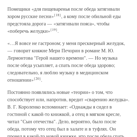
Помещики «для пищеваренья после обеда затягивали
{18}
хором русские песни»
, а кому после обильной еды
предстояла дорога — «затягивали пояса», чтобы
{19}
«поберечь желудки»
.
«…Я вовсе не гастроном; у меня прескверный желудок,
— говорит княжне Мери Печорин в романе М. Ю.
Лермонтова "Герой нашего времени". — Но музыка
после обеда усыпляет, а спать после обеда здорово;
следовательно, я люблю музыку в медицинском
{20}
отношении»
.
Постоянно появлялись новые «теории» о том, что
способствует или, напротив, вредит «сварению желудка».
В. Г. Короленко вспоминает: «Однажды я сидел в
гостиной с какой-то книжкой, а отец в мягком кресле,
читал "Сын отечества". Дело, вероятно, было после
обеда, потому что отец был в халате и в туфлях. Он
прочел в какой-то новой книжке, что после обеда спать