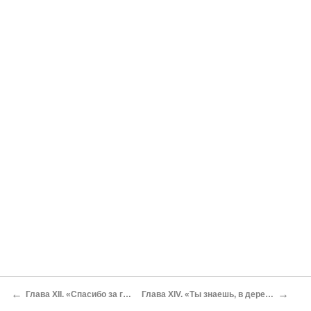
←
→
Глава XII. «Спасибо за грибы, челом за ананас »{1}
Глава XIV. «Ты знаешь, в деревне одно дело: объедаться »{1}