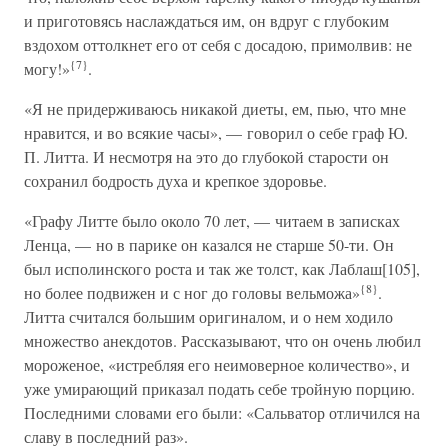
и приготовясь наслаждаться им, он вдруг с глубоким
вздохом оттолкнет его от себя с досадою, примолвив: не
{7}
могу!»
.
«Я не придерживаюсь никакой диеты, ем, пью, что мне
нравится, и во всякие часы», — говорил о себе граф Ю.
П. Литта. И несмотря на это до глубокой старости он
сохранил бодрость духа и крепкое здоровье.
«Графу Литте было около 70 лет, — читаем в записках
Ленца, — но в парике он казался не старше 50-ти. Он
был исполинского роста и так же толст, как Лаблаш[105],
{8}
но более подвижен и с ног до головы вельможа»
.
Литта считался большим оригиналом, и о нем ходило
множество анекдотов. Рассказывают, что он очень любил
мороженое, «истребляя его неимоверное количество», и
уже умирающий приказал подать себе тройную порцию.
Последними словами его были: «Сальватор отличился на
славу в последний раз».