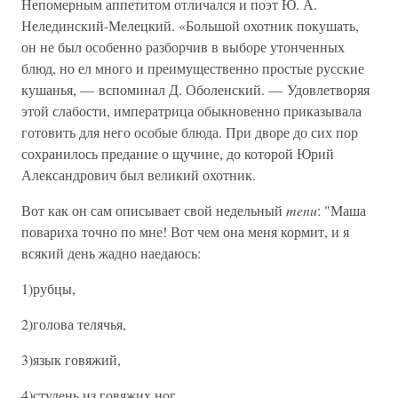
Непомерным аппетитом отличался и поэт Ю. А.
Нелединский-Мелецкий. «Большой охотник покушать,
он не был особенно разборчив в выборе утонченных
блюд, но ел много и преимущественно простые русские
кушанья, — вспоминал Д. Оболенский. — Удовлетворяя
этой слабости, императрица обыкновенно приказывала
готовить для него особые блюда. При дворе до сих пор
сохранилось предание о щучине, до которой Юрий
Александрович был великий охотник.
Вот как он сам описывает свой недельный
menu
: "Маша
повариха точно по мне! Вот чем она меня кормит, и я
всякий день жадно наедаюсь:
1)рубцы,
2)голова телячья,
3)язык говяжий,
4)студень из говяжих ног,