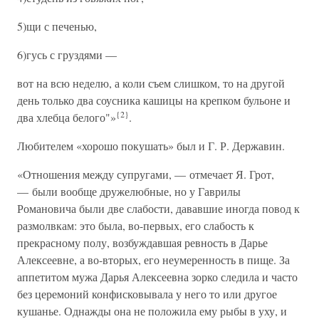
5)щи с печенью,
6)гусь с груздями —
вот на всю неделю, а коли съем слишком, то на другой
день только два соусника кашицы на крепком бульоне и
{2}
два хлебца белого"»
.
Любителем «хорошо покушать» был и Г. Р. Державин.
«Отношения между супругами, — отмечает Я. Грот,
— были вообще дружелюбные, но у Гаврилы
Романовича были две слабости, дававшие иногда повод к
размолвкам: это была, во-первых, его слабость к
прекрасному полу, возбуждавшая ревность в Дарье
Алексеевне, а во-вторых, его неумеренность в пище. За
аппетитом мужа Дарья Алексеевна зорко следила и часто
без церемоний конфисковывала у него то или другое
кушанье. Однажды она не положила ему рыбы в уху, и