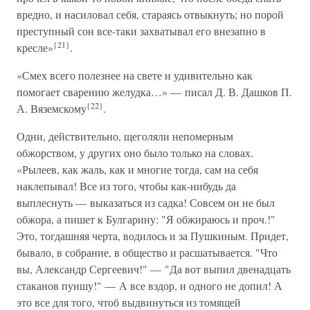
вредно, и насиловал себя, стараясь отвыкнуть; но порой
преступный сон все-таки захватывал его внезапно в
{21}
кресле»
.
«Смех всего полезнее на свете и удивительно как
помогает сварению желудка…» — писал Д. В. Дашков П.
{22}
А. Вяземскому
.
Одни, действительно, щеголяли непомерным
обжорством, у других оно было только на словах.
«Рылеев, как жаль, как и многие тогда, сам на себя
наклепывал! Все из того, чтобы как-нибудь да
выплеснуть — выказаться из садка! Совсем он не был
обжора, а пишет к Булгарину: "Я обжираюсь и проч.!"
Это, тогдашняя черта, водилось и за Пушкиным. Придет,
бывало, в собрание, в общество и расшатывается. "Что
вы, Александр Сергеевич!" — "Да вот выпил двенадцать
стаканов пуншу!" — А все вздор, и одного не допил! А
это все для того, чтоб выдвинуться из томящей