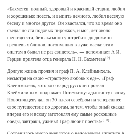
«Бахметев, полный, здоровый и красивый старик, любил
и хорошенько поесть, и выпить немного, любил веселую
беседу и многое другое. Он хвастался, что во время оно
съедал до ста подовых пирожков, и мог, лет около
шестидесяти, безнаказанно употребить до дюжины
гречневых блинов, потонувших в луже масла; этим
опытам я бывал не раз свидетель», — вспоминает А И.
{9}
Герцен приятеля отца генерала Н. Н. Бахметева
.
Долгую жизнь прожил и граф П. А. Клейнмихель,
несмотря на свою «страстную любовь к еде». «Граф
Клейнмихель, которого народ русский прозвал
Клеймилиным, подражает Потемкину: адъютанту своему
Новосильцеву дал он 30 тысяч серебром на теперешнее
свое путешествие по дорогам, за тем, чтобы оный скакал
вперед его и всюду заготовлял ему самые роскошные
{10}
обеды, завтраки, ужины! Граф любит поесть!»
.
Сохранилось много анекдотов о непомерном аппетите А.