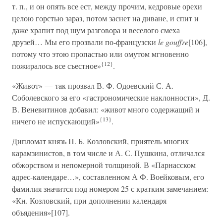
т. п., и он опять все ест, между прочим, кедровые орехи
целою горстью зараз, потом заснет на диване, и спит и
даже храпит под шум разговора и веселого смеха
друзей… Мы его прозвали по-французски
le gouffre
[106],
потому что этою пропастью или омутом мгновенно
{12}
пожиралось все съестное»
.
«Живот» — так прозвал В. Ф. Одоевский С. А.
Соболевского за его «гастрономические наклонности», Д.
В. Веневитинов добавил: «живот много содержащий и
{13}
ничего не испускающий»
.
Дипломат князь П. Б. Козловский, приятель многих
карамзинистов, в том числе и А. С. Пушкина, отличался
обжорством и непомерной толщиной. В «Парнасском
адрес-календаре…», составленном А Ф. Воейковым, его
фамилия значится под номером 25 с кратким замечанием:
«Кн. Козловский, при дополнении календаря
объядения»[107].