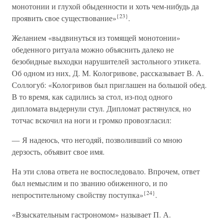
монотонии и глухой обыденности и хоть чем-нибудь да
{23}
проявить свое существование»
.
Желанием «выдвинуться из томящей монотонии»
обеденного ритуала можно объяснить далеко не
безобидные выходки нарушителей застольного этикета.
Об одном из них, Д. М. Кологривове, рассказывает В. А.
Соллогуб: «Кологривов был приглашен на большой обед.
В то время, как садились за стол, из-под одного
дипломата выдернули стул. Дипломат растянулся, но
тотчас вскочил на ноги и громко провозгласил:
— Я надеюсь, что негодяй, позволивший со мною
дерзость, объявит свое имя.
На эти слова ответа не воспоследовало. Впрочем, ответ
был немыслим и по званию обиженного, и по
{24}
непростительному свойству поступка»
.
«Взыскательным гастрономом» называет П. А.