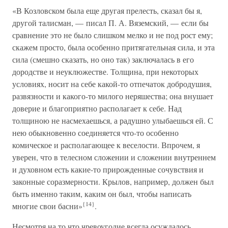
«В Козловском была еще другая прелесть, сказал бы я,
другой талисман, — писал П. А. Вяземский, — если бы
сравнение это не было слишком мелко и не под рост ему;
скажем просто, была особенно притягательная сила, и эта
сила (смешно сказать, но оно так) заключалась в его
дородстве и неуклюжестве. Толщина, при некоторых
условиях, носит на себе какой-то отпечаток добродушия,
развязности и какого-то милого неряшества; она внушает
доверие и благоприятно располагает к себе. Над
толщиною не насмехаешься, а радушно улыбаешься ей. С
нею обыкновенно соединяется что-то особенно
комическое и располагающее к веселости. Впрочем, я
уверен, что в телесном сложении и сложении внутреннем
и духовном есть какие-то прирожденные сочувствия и
законные соразмерности. Крылов, например, должен был
быть именно таким, каким он был, чтобы написать
{14}
многие свои басни»
.
Несмотря на то что чревоугодие всегда осуждалось