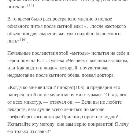
{15}
потекли»
.
В то время было распространено мнение о пользе
обильного питья после сытной еды: «…после жестокого
объедения для сварения желудка надобно было много
{16}
пить»
.
Печальные последствия этой «методы» испытал на себе и
герой романа Е. П. Гуляева «Человек с высшим взглядом,
или Как выдти в люди», который, почувствовав
недомогание после сытного обеда, позвал доктора.
«Когда ко мне явился Иппократ[108], я предварил его
наперед, чтоб он не мучил меня микстурами. "О, я далек
от всех микстур, — отвечал он. — Если вы не любите
лекарств, вам лучше всего лечиться по методе
грефенбергского доктора Присница простою водою!..
Испытайте эту методу: она вам верно понравится! Я лечу
ею только из славы!"