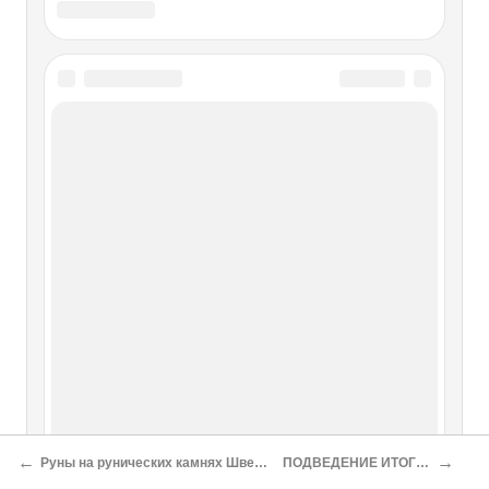
Картография
Картография Географические карты – один из главных
языков географии. Язык этот как средство выражения
представлений людей об окружающей их географической
среде и передачи пространственной информации
является более древним, нежели любая форма
письменности. Известны
Античная картография
Античная картография Страбон был совершенно прав,
когда писал, что наиболее точным изображением земной
поверхности является глобус больших размеров. Но
поскольку официальная история неправильно датирует
время его жизни, то и получается, что эта идея была
реализована в
←
→
Руны на рунических камнях Швеции
ПОДВЕДЕНИЕ ИТОГОВ