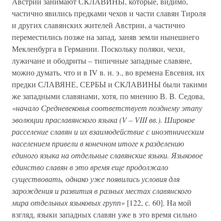
Австрии занимают СКЛАВИНЫ, которые, видимо,
частично явились предками чехов и части славян Тироля
и других славянских жителей Австрии, а частично
переместились позже на запад, заняв земли нынешнего
Мекленбурга в Германии. Поскольку поляки, чехи,
лужичане и ободриты – типичные западные славяне,
можно думать, что и в IV в. н. э., во времена Евсевия, их
предки СЛАВЯНЕ, СЕРБЫ и СКЛАВИНЫ были такими
же западными славянами, хотя, по мнению В. В. Седова,
«начало Средневековья соответствует позднему этапу
эволюции праславянского языка (V – VIII вв.). Широкое
расселение славян и их взаимодействие с иноэтническим
населением привели в конечном итоге к разделению
единого языка на отдельные славянские языки. Языковое
единство славян в это время еще продолжало
существовать, однако уже появились условия для
зарождения и развития в разных местах славянского
мира отдельных языковых групп»
[122, с. 60]. На мой
взгляд, языки западных славян уже в это время сильно