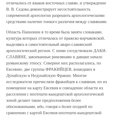
отличались от языков восточных славян, и утверждение
В. В. Седова демонстрирует несостоятельность
современной археологии разрешить археологическими
средствами наличие тонкого различия между славянами.
Область Паннонии в то время была занята словаками,
культура которых отличалась от пражско-корчаковской,
выделяясь в самостоятельный аваро-славянский
археологический регион. С ними соседствовали ДАКИ-
СЛАВЯНЕ, завоеванные римлянами и давшие начало
румынскому этносу. Севернее них располагались, по
Евсевию, две группы ФРАКИЙЦЕВ, вошедших в
Дунайскую и Недунайскую Фракии. Многие
исследователи причисляли фракийцев к славянам, но их
помещение на карту Евсевия и совпадение области их
расселения с ипотешти-кындештской археологической
зоной делают такие предположения более
обоснованными, ибо, говоря о более поздней по
сравнению с картой Евсевия ипотешти-кындештской