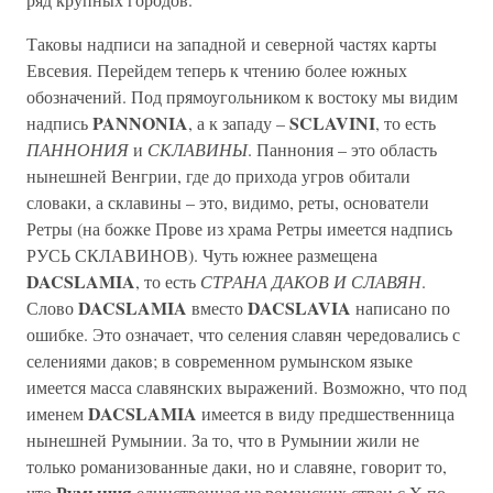
Таковы надписи на западной и северной частях карты
Евсевия. Перейдем теперь к чтению более южных
обозначений. Под прямоугольником к востоку мы видим
PANNONIA
SCLAVINI
надпись
, а к западу –
, то есть
ПАННОНИЯ
и
СКЛАВИНЫ
. Паннония – это область
нынешней Венгрии, где до прихода угров обитали
словаки, а склавины – это, видимо, реты, основатели
Ретры (на божке Прове из храма Ретры имеется надпись
РУСЬ СКЛАВИНОВ). Чуть южнее размещена
DACSLAMIA
, то есть
СТРАНА ДАКОВ И СЛАВЯН
.
DACSLAMIA
DACSLAVIA
Слово
вместо
написано по
ошибке. Это означает, что селения славян чередовались с
селениями даков; в современном румынском языке
имеется масса славянских выражений. Возможно, что под
DACSLAMIA
именем
имеется в виду предшественница
нынешней Румынии. За то, что в Румынии жили не
только романизованные даки, но и славяне, говорит то,
Румыния
что
единственная из романских стран с X по