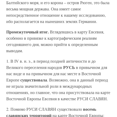
Балтийского моря, и его корона – остров Рюген, это была
весьма мощная держава. Она имеет самое
непосредственное отношение к нашему исследованию,
ибо располагается на нынешних землях Германии.
Промежуточный итог.
Вглядевшись в карту Евсевия,
особенно в привязке к картографическим реалиям
сегодняшнего дня, можно прийти к определенным
выводам.
1. В IV в. н. э., в период поздней античности и до
РУСЬ
Великого переселения народов
в привычном для
нас виде и на привычном для нас месте в Восточной
существовала
Европе
. Возможно, она в данный период
не играла значительной роли в международных
отношениях, но главное, что она присутствовала на карте
Восточной Европы Евсевия в качестве РУСИ СЛАВЯН.
восемь
2. Помимо РУСИ СЛАВЯН существовало
славянских территорий
на карте Восточной Европы: