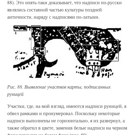
88). Это опять-таки доказывает, что надписи по-русски
являлись составной частью культуры поздней
античности, наряду с надписями по-латыни.
Рис. 88. Выявление участков карты, подписанных
руницей
Участки, где, на мой взгляд, имеются надписи руницей, я
обвел рамками и пронумеровал. Поскольку некоторые
надписи выполнены не горизонтально, я их развернул, а
также обратил в цвете, заменив белые надписи на черном
фоне черными на белом фоне (рис. 89).