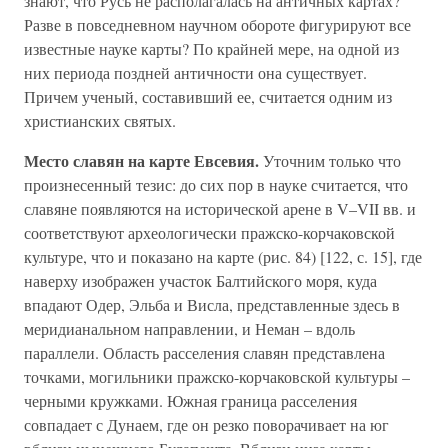
знают, что Русь не располагалась на античных картах?
Разве в повседневном научном обороте фигурируют все
известные науке карты? По крайней мере, на одной из
них периода поздней античности она существует.
Причем ученый, составивший ее, считается одним из
христианских святых.
Место славян на карте Евсевия.
Уточним только что
произнесенный тезис: до сих пор в науке считается, что
славяне появляются на исторической арене в V–VII вв. и
соответствуют археологически пражско-корчаковской
культуре, что и показано на карте (рис. 84) [122, с. 15], где
наверху изображен участок Балтийского моря, куда
впадают Одер, Эльба и Висла, представленные здесь в
меридианальном направлении, и Неман – вдоль
параллели. Область расселения славян представлена
точками, могильники пражско-корчаковской культуры –
черными кружками. Южная граница расселения
совпадает с Дунаем, где он резко поворачивает на юг