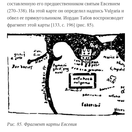
составленную его предшественником святым Евсевием
(270–338). На этой карте он определил надпись Vulgaria и
обвел ее прямоугольником. Иордан Табов воспроизводит
фрагмент этой карты [133, с. 196] (рис. 85).
Рис. 85. Фрагмент карты Евсевия