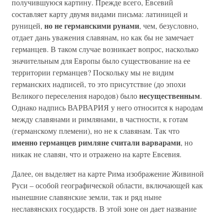
получившуюся картину. Прежде всего, Евсевий
составляет карту двумя видами письма: латиницей и
но не германскими рунами
руницей,
, чем, безусловно,
отдает дань уважения славянам, но как бы не замечает
германцев. В таком случае возникает вопрос, насколько
значительным для Европы было существование на ее
территории германцев? Поскольку мы не видим
германских надписей, то это присутствие (до эпохи
несущественным
Великого переселения народов) было
.
Однако надпись ВАРВАРИЯ у него относится к народам
между славянами и римлянами, в частности, к готам
(германскому племени), но не к славянам. Так что
именно германцев римляне считали варварами
, но
никак не славян, что и отражено на карте Евсевия.
Далее, он выделяет на карте Рима изображение Живиной
Руси – особой географической области, включающей как
нынешние славянские земли, так и ряд ныне
неславянских государств. В этой зоне он дает название