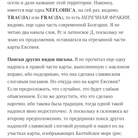
осели и дали название этой территории. Наконец,
NEFLOHICA
имеется еще одна
, на сей раз, видимо,
TRAC(IA)
FRAC(IA)
или
, то есть
НЕРЕЧНАЯ ФРАКИЯ
,
видимо, еще одна часть современной Болгарии. Я не
читаю два начала слов, Рс и латинское Д, поскольку не
знаю их продолжения, оставшихся на отрезанной части
карты Евсевия.
Поиски других видов письма.
Я не прочитал еще одну
надпись в правой части карты, выполненную с наклоном
вправо, ибо подозреваю, что она сделана славянским
слоговым письмом. Но откуда оно на карте Евсевия?
Если предположить, что случайно, это будет слабым
объяснением. Если же допустить, что это сделано
нарочно, ибо такова была традиция, тогда одной такой
надписи явно недостаточно. А поскольку я склоняюсь ко
второму предположению, то предпринял поиск других
надписей славянской слоговой руницей и нашел их на
участках карты, изображающих Балтийское море (рис.