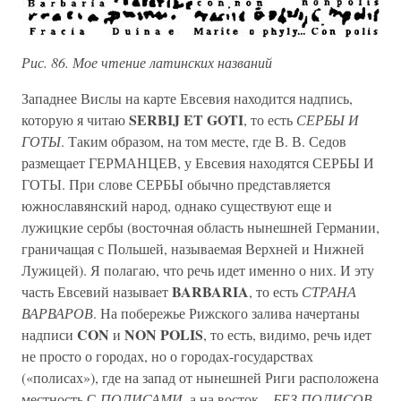
Рис. 86. Мое чтение латинских названий
Западнее Вислы на карте Евсевия находится надпись,
SERBIJ ET GOTI
которую я читаю
, то есть
СЕРБЫ И
ГОТЫ
. Таким образом, на том месте, где В. В. Седов
размещает ГЕРМАНЦЕВ, у Евсевия находятся СЕРБЫ И
ГОТЫ. При слове СЕРБЫ обычно представляется
южнославянский народ, однако существуют еще и
лужицкие сербы (восточная область нынешней Германии,
граничащая с Польшей, называемая Верхней и Нижней
Лужицей). Я полагаю, что речь идет именно о них. И эту
BARBARIA
часть Евсевий называет
, то есть
СТРАНА
ВАРВАРОВ
. На побережье Рижского залива начертаны
CON
NON POLIS
надписи
и
, то есть, видимо, речь идет
не просто о городах, но о городах-государствах
(«полисах»), где на запад от нынешней Риги расположена
местность С
ПОЛИСАМИ
, а на восток –
БЕЗ ПОЛИСОВ
.