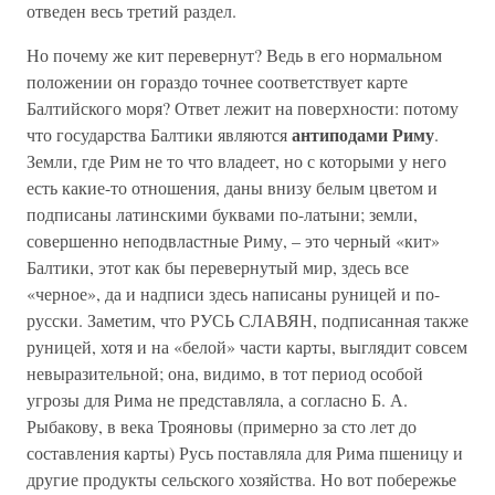
отведен весь третий раздел.
Но почему же кит перевернут? Ведь в его нормальном
положении он гораздо точнее соответствует карте
Балтийского моря? Ответ лежит на поверхности: потому
антиподами Риму
что государства Балтики являются
.
Земли, где Рим не то что владеет, но с которыми у него
есть какие-то отношения, даны внизу белым цветом и
подписаны латинскими буквами по-латыни; земли,
совершенно неподвластные Риму, – это черный «кит»
Балтики, этот как бы перевернутый мир, здесь все
«черное», да и надписи здесь написаны руницей и по-
русски. Заметим, что РУСЬ СЛАВЯН, подписанная также
руницей, хотя и на «белой» части карты, выглядит совсем
невыразительной; она, видимо, в тот период особой
угрозы для Рима не представляла, а согласно Б. А.
Рыбакову, в века Трояновы (примерно за сто лет до
составления карты) Русь поставляла для Рима пшеницу и
другие продукты сельского хозяйства. Но вот побережье