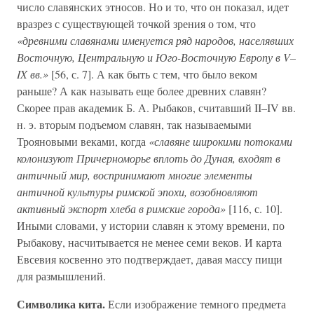
число славянских этносов. Но и то, что он показал, идет
вразрез с существующей точкой зрения о том, что
«древними славянами именуется ряд народов, населявших
Восточную, Центральную и Юго-Восточную Европу в V–
IX вв.»
[56, с. 7]. А как быть с тем, что было веком
раньше? А как называть еще более древних славян?
Скорее прав академик Б. А. Рыбаков, считавший II–IV вв.
н. э. вторым подъемом славян, так называемыми
Трояновыми веками, когда
«славяне широкими потоками
колонизуют Причерноморье вплоть до Дуная, входят в
античный мир, воспринимают многие элементы
античной культуры римской эпохи, возобновляют
активный экспорт хлеба в римские города»
[116, с. 10].
Иными словами, у истории славян к этому времени, по
Рыбакову, насчитывается не менее семи веков. И карта
Евсевия косвенно это подтверждает, давая массу пищи
для размышлений.
Символика кита.
Если изображение темного предмета