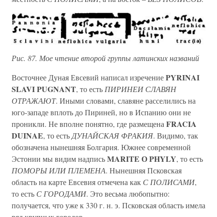
Рис. 87. Мое чтение второй группы латинских названий
PYRINAI
Восточнее Дуная Евсевий написал изречение
SLAVI PUGNANT
, то есть
ПИРИНЕИ СЛАВЯН
ОТРАЖАЮТ
. Иными словами, славяне расселились на
юго-западе вплоть до Пириней, но в Испанию они не
FRACIA
проникли. Не вполне понятно, где размещена
DUINAE
, то есть
ДУНАЙСКАЯ ФРАКИЯ
. Видимо, так
обозначена нынешняя Болгария. Южнее современной
MARITE О PHYLY
Эстонии мы видим надпись
, то есть
ПОМОРЫ ИЛИ ПЛЕМЕНА
. Нынешняя Псковская
область на карте Евсевия отмечена как
С ПОЛИСАМИ
,
то есть
С ГОРОДАМИ
. Это весьма любопытно:
получается, что уже к 330 г. н. э. Псковская область имела
ряд крупных городов.