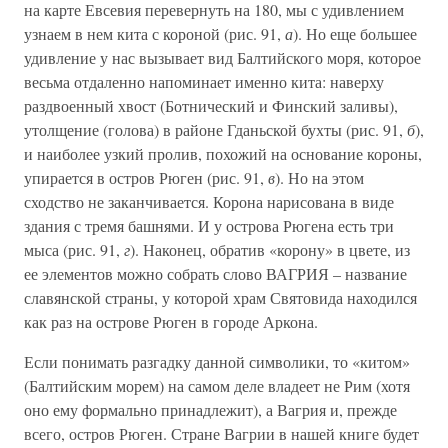
на карте Евсевия перевернуть на 180, мы с удивлением
узнаем в нем кита с короной (рис. 91,
а
). Но еще большее
удивление у нас вызывает вид Балтийского моря, которое
весьма отдаленно напоминает именно кита: наверху
раздвоенный хвост (Ботнический и Финский заливы),
утолщение (голова) в районе Гданьской бухты (рис. 91,
б
),
и наиболее узкий пролив, похожий на основание короны,
упирается в остров Рюген (рис. 91,
в
). Но на этом
сходство не заканчивается. Корона нарисована в виде
здания с тремя башнями. И у острова Рюгена есть три
мыса (рис. 91,
г
). Наконец, обратив «корону» в цвете, из
ее элементов можно собрать слово ВАГРИЯ – название
славянской страны, у которой храм Святовида находился
как раз на острове Рюген в городе Аркона.
Если понимать разгадку данной символики, то «китом»
(Балтийским морем) на самом деле владеет не Рим (хотя
оно ему формально принадлежит), а Вагрия и, прежде
всего, остров Рюген. Стране Вагрии в нашей книге будет