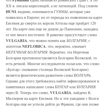
XX в. писала кириллицей, а не латиницей. Под словом
HUNI
, видимо, понимаются
ГУННЫ
, которые уже
появились в Европе; но от периода их появления на карте
Евсевия до смерти их короля Аттилы еще пройдет 120
лет. На карте они еще не дошли до Паннонии, находясь
от нее много восточнее. В рамочке присутствует слово
VULGARIA
, что можно понять как
БОЛГАРИЯ
, с
NEFLOHICA
эпитетом
, что, вероятно, означает
НЕРЕЧНАЯ БОЛГАРИЯ
. Вероятно, эта Неречная
Болгария противопоставляется Болгарии Волжской, то
есть речной. Многие исследователи полагали, что слово
«Булгар» (название столицы Волжской Болгарии)
является фонетическим развитием слова ВОЛГАРЬ.
Однако для этого требовалось найти зафиксированное в
памятниках написание слова БУЛГАР или БУЛГАРИЯ
VULGARIA
через В. Теперь это слово,
, найдено К.
Миллером на карте Евсевия. Но и эти ушедшие с Волги
болгары еще не успели дойти до Фракии, где они позже