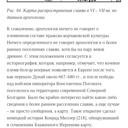
Рис. 84. Карта распространения славян в VI – VII вв. по
данным археологии
К сожалению, археология ничего не говорит о
племенном составе пражско-корчаковской культуры.
Ничего определенного не говорит археология и о более
ранних поселениях славян, хотя бы на пару веков
древнее. С этим положением согласуется и
историография, которая, например, отмечает, что кочевое
племя болгар впервые появляется в Европе после того,
как перешло Дунай около 667–680 гг., и после победы
над войском императора Константина Погоната
поселилось на территории современной Северной
Болгарии. Было бы крайне интересно найти какие-либо
сведения о более раннем расселении славян, а еще лучше
– не просто сообщения, а карту. Такое открытие сделал
немецкий историк Конрад Миллер [218], обнаруживший
в сочинениях Блаженного Иеронима карту,