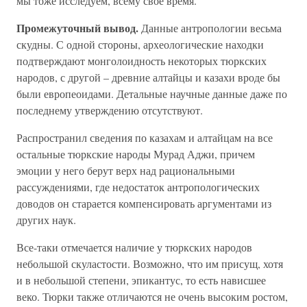
мы тоже исследуем, всему свое время.
Промежуточный вывод.
Данные антропологии весьма
скудны. С одной стороны, археологические находки
подтверждают монголоидность некоторых тюркских
народов, с другой – древние алтайцы и казахи вроде бы
были европеоидами. Детальные научные данные даже по
последнему утверждению отсутствуют.
Распространил сведения по казахам и алтайцам на все
остальные тюркские народы Мурад Аджи, причем
эмоции у него берут верх над рациональными
рассуждениями, где недостаток антропологических
доводов он старается компенсировать аргументами из
других наук.
Все-таки отмечается наличие у тюркских народов
небольшой скуластости. Возможно, что им присущ, хотя
и в небольшой степени, эпикантус, то есть нависшее
веко. Тюрки также отличаются не очень высоким ростом,