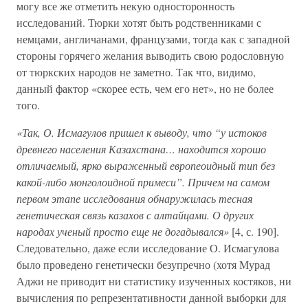
могу все же отметить некую односторонность
исследований. Тюрки хотят быть родственниками с
немцами, англичанами, французами, тогда как с западной
стороны горячего желания выводить свою родословную
от тюркских народов не заметно. Так что, видимо,
данный фактор «скорее есть, чем его нет», но не более
того.
«Так, О. Исмагулов пришел к выводу, что “у истоков
древнего населения Казахстана… находится хорошо
отличаемый, ярко выраженный европеоидный тип без
какой-либо монголоидной примеси”. Причем на самом
первом этапе исследования обнаружилась тесная
генетическая связь казахов с алтайцами. О других
народах ученый просто еще не догадывался»
[4, с. 190].
Следовательно, даже если исследование О. Исмагулова
было проведено генетически безупречно (хотя Мурад
Аджи не приводит ни статистику изученных костяков, ни
вычисления по репрезентативности данной выборки для