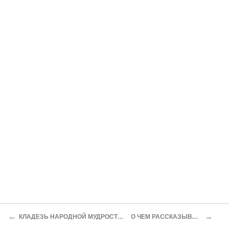
←
→
КЛАДЕЗЬ НАРОДНОЙ МУДРОСТИ – ФОЛЬКЛОРИСТИКА
О ЧЕМ РАССКАЗЫВАЕТ РУНОЛОГИЯ