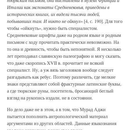
тюркским письмом, они выставлены в музеях Франции и
Италии как экспонаты Средневековья, приведены в
исторических книгах, их видели тысячи людей,
побывавших там. И никто не ойкнул»
[4, с. 190]. Для того
чтобы «ойкнуть», нужно быть специалистом.
Средневековые шрифты даже на родном языке и родным
письмом с ходу прочитать практически невозможно. На
то она и древность, чтобы быть непонятной. Я несколько
лет преподавал славянскую палеографию и могу сказать,
что даже скоропись XVII в. прочитает не всякий
специалист. Ну, а уж вязь заголовков вообще следует
разгадывать как ребус. Поэтому различить, где мелкие
знаки представляют собой фрактурные латинские буквы,
а где тюркские руны, посетитель, бросающий беглый
взгляд на рукопись издали, не в состоянии.
Но дело даже не в этом, а в том, что Мурад Аджи
пытается пополнить антропологический материал
аргументами из других областей. Данные языкознания