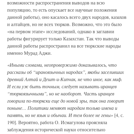
возможности распространения выводов на всю
популяцию, то есть опускает все научные положения
данной работы), оно касалось всего двух народов, казахов
и алтайцев, но не всех тюрков. Возможно, что это было
«на первом этапе» исследований, однако в заглавии
работы фигурирует только Казахстан. Так что выводы
данной работы распространил на все тюркские народы
именно Мурад Аджи.
«Иными словами, неопровержимо доказывалось, что
рассказы об “ираноязычных народах”, якобы заселивших
древний Алтай и Дешт-и-Кипчак, не что иное, как миф.
И если уж быть точным, следует называть иранцев
“тюркоязычными”, но не наоборот. Часть иранцев
говорила по-тюркски еще до новой эры, так она говорит
поныне… Политики меняют народам только имена и
память, но не язык и обычаи. И тем более не гены»
[4, с.
190]. Вероятно, работа О. Исмагулова проясняла
заблуждения исторической науки относительно