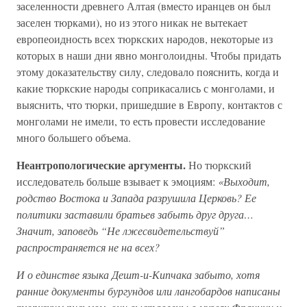
заселенности древнего Алтая (вместо иранцев он был
заселен тюрками), но из этого никак не вытекает
европеоидность всех тюркских народов, некоторые из
которых в наши дни явно монголоидны. Чтобы придать
этому доказательству силу, следовало пояснить, когда и
какие тюркские народы соприкасались с монголами, и
выяснить, что тюрки, пришедшие в Европу, контактов с
монголами не имели, то есть провести исследование
много большего объема.
Неантропологические аргументы.
Но тюркский
исследователь больше взывает к эмоциям:
«Выходит,
родство Востока и Запада разрушила Церковь? Ее
политики заставили братьев забыть друг друга…
Значит, заповедь “Не лжесвидетельствуй”
распространяется не на всех?
И о единстве языка Дешт-и-Кипчака забыто, хотя
ранние документы бургундов или лангобардов написаны