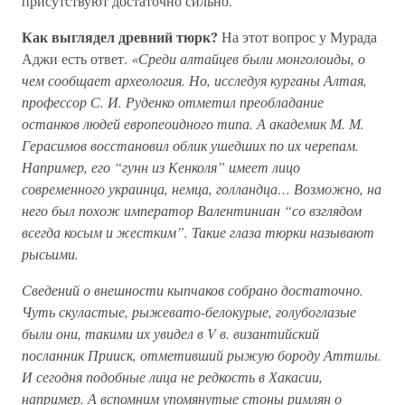
присутствуют достаточно сильно.
Как выглядел древний тюрк?
На этот вопрос у Мурада
Аджи есть ответ.
«Среди алтайцев были монголоиды, о
чем сообщает археология. Но, исследуя курганы Алтая,
профессор С. И. Руденко отметил преобладание
останков людей европеоидного типа. А академик М. М.
Герасимов восстановил облик ушедших по их черепам.
Например, его “гунн из Кенколя” имеет лицо
современного украинца, немца, голландца… Возможно, на
него был похож император Валентиниан “со взглядом
всегда косым и жестким”. Такие глаза тюрки называют
рысьими.
Сведений о внешности кыпчаков собрано достаточно.
Чуть скуластые, рыжевато-белокурые, голубоглазые
были они, такими их увидел в V в. византийский
посланник Прииск, отметивший рыжую бороду Аттилы.
И сегодня подобные лица не редкость в Хакасии,
например. А вспомним упомянутые стоны римлян о