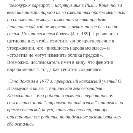
“белокурых варварах”, нагрянувших в Рим… Конечно, за
века внешность народа из-за смешанных браков менялась,
но столетия не могут изменить облика предков.
Генетический код не меняется, векам такое дело не по
силам. Политикам тем более»
[4, с. 189]. Прерву пока
цитирование, чтобы отметить явное противоречие в
утверждении, что «внешность народа менялась» и
«столетия не могут изменить облика предков».
Возможно, исследователь имел в виду, что фенотип
народа менялся, тогда как генотип сохранялся.
«Это доказал в 1977 г. прекрасный кавказский ученый О.
Исмагулов в книге “Этническая геногеография
Казахстана”. Его работа взрывала стереотипы. К
сожалению, тот “информационный взрыв” пришелся на
время советской науки, книгу арестовали, автора
отстранили от работы, но отдельные экземпляры кое-
где остались.