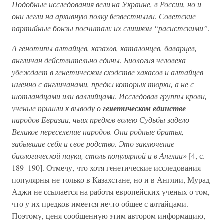
Подобные исследования вели на Украине, в России, но и
они легли на архивную полку безвестными. Советские
партийные бонзы посчитали их слишком “расистскими”.
А генотипы алтайцев, казахов, каталонцев, баварцев,
англичан действительно едины. Биология человека
убеждает в генетическом сходстве хакасов и алтайцев
именно с англичанами, предки которых тюрки, а не с
шотландцами или валлийцами. Исследовав группы крови,
ученые пришли к выводу о
генетическом единстве
народов Евразии, чьих предков волею Судьбы задело
Великое переселение народов. Они родные братья,
забывшие себя и свое родство. Это заключение
биологической науки, столь популярной и в Англии»
[4, с.
189–190]. Отмечу, что хотя генетические исследования
популярны не только в Казахстане, но и в Англии, Мурад
Аджи не ссылается на работы европейских ученых о том,
что у их предков имеется нечто общее с алтайцами.
Поэтому, ценя сообщенную этим автором информацию,