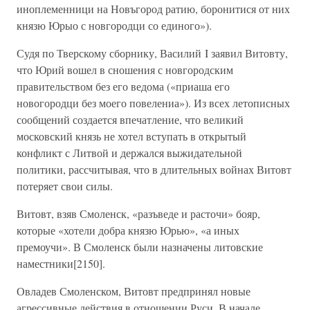
иноплеменници на Новъгород ратию, боронитися от них
князю Юрыо с новгородци со единого»).
Судя по Тверскому сборнику, Василий I заявил Витовту,
что Юрий вошел в сношения с новгородским
правительством без его ведома («приаша его
новогородци без моего повелениа»). Из всех летописных
сообщений создается впечатление, что великий
московский князь не хотел вступать в открытый
конфликт с Литвой и держался выжидательной
политики, рассчитывая, что в длительных войнах Витовт
потеряет свои силы.
Витовт, взяв Смоленск, «разъведе и расточи» бояр,
которые «хотели добра князю Юрью», «а иных
премоучи». В Смоленск были назначены литовские
наместники[2150].
Овладев Смоленском, Витовт предпринял новые
агрессивные действия в отношении Руси. В начале