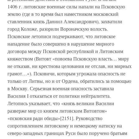
1406 г. литовские военные силы напали на Псковскую
землю (где в то время был наместником московский
ставленник князь Даниил Александрович), захватили
город Коложе, разорили Вороначскую волость.
Псковские летописи подчеркивают, что литовское
нападение было совершено в нарушение мирного
договора между Псковской республикой и Литовским
княжеством (Витовт «повоева Псковскую власть… миру
не отказав, ни крестнова целования не отслав, ни мирных
грамот…»). Псковичи, которым угрожала опасность не
только от Литвы, но и от Ордена, обратились за помощью
в Москву. Серьезная военная опасность заставила
Василия I отказаться от политики нейтралитета.
Летопись указывает, что «князь великии Василии
разверже мир со князем литовским Витовтом»
«псковския ради обиды»[2151]. Руководство
сопротивлением литовскому и немецкому натиску на
северо-западных границах Руси было поручено братьям