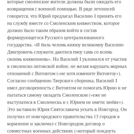
которые смоленские жители должны были ожидать его
возвращения с военной помощью. В ряде летописей
говорится, что Юрий предлагал Василию I принять его
на службу вместе со Смоленским княжеством, которое
должно было таким образом войти в состав
формирующегося Русского централизованного
государства. «И биль челомь князоу великомоу Василию
Дмитровичь слоужити даютися емоу самь со всимь
своимь княжениемь». Но Василий I уклонился от участия
в смоленско-литовской войне, не желая нарушать мирных
отношений с Витовтом («не хотя измените Витовтоу»).
Согласно сообщению Тверского сборника, Василий I
имел договоренность с Витовтом не помогать Юрию и не
пытаться самому овладеть Смоленском («еже не
въступатися в Смоленескь и с Юрием не имети любве»).
Это заставило Юрия Святославича уехать в Новгород. Он
получил от новгородского правительства 13 городов в
кормление и заключил с Новгородом договор о
совместных военных действиях («который поидоуть