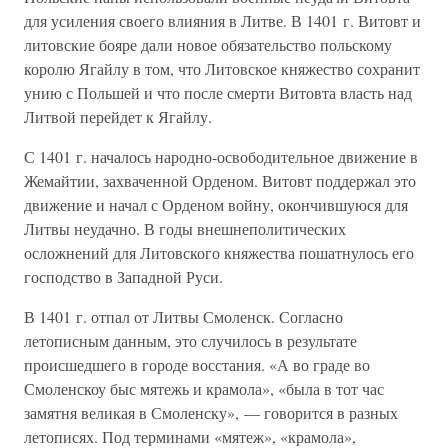
для усиления своего влияния в Литве. В 1401 г. Витовт и
литовские бояре дали новое обязательство польскому
королю Ягайлу в том, что Литовское княжество сохранит
унию с Польшей и что после смерти Витовта власть над
Литвой перейдет к Ягайлу.
С 1401 г. началось народно-освободительное движение в
Жемайтии, захваченной Орденом. Витовт поддержал это
движение и начал с Орденом войну, окончившуюся для
Литвы неудачно. В годы внешнеполитических
осложнений для Литовского княжества пошатнулось его
господство в Западной Руси.
В 1401 г. отпал от Литвы Смоленск. Согласно
летописным данным, это случилось в результате
происшедшего в городе восстания. «А во граде во
Смоленскоу быс мятежь и крамола», «была в тот час
замятня великая в Смоленску», — говорится в разных
летописях. Под терминами «мятеж», «крамола»,