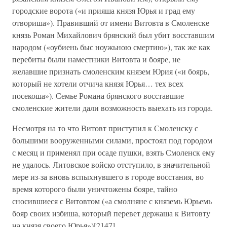
городские ворота («и прияша князя Юрья и град ему
отвориша»). Правивший от имени Витовта в Смоленске
князь Роман Михайлович брянский был убит восставшим
народом («оубиень быс ноужьною смертию»), так же как
перебиты были наместники Витовта и бояре, не
желавшие признать смоленским князем Юрия («и боярь,
который не хотели отчича князя Юрья… тех всех
посекоша»). Семье Романа брянского восставшие
смоленские жители дали возможность выехать из города.
Несмотря на то что Витовт приступил к Смоленску с
большими вооруженными силами, простоял под городом
с месяц и применял при осаде пушки, взять Смоленск ему
не удалось. Литовское войско отступило, в значительной
мере из-за вновь вспыхнувшего в городе восстания, во
время которого были уничтожены бояре, тайно
сносившиеся с Витовтом («а смолняне с княземь Юрьемь
бояр своих избиша, который перевет держаша к Витовту
на князя своего Юрья»)[2147].