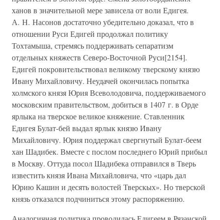
ханов в значительной мере зависела от воли Едигея.
А. Н. Насонов достаточно убедительно доказал, что в
отношении Руси Едигей продолжал политику
Тохтамыша, стремясь поддерживать сепаратизм
отдельных княжеств Северо-Восточной Руси[2154].
Едигей покровительствовал великому тверскому князю
Ивану Михайловичу. Неудачей окончилась попытка
холмского князя Юрия Всеволодовича, поддерживаемого
московским правительством, добиться в 1407 г. в Орде
ярлыка на тверское великое княжение. Ставленник
Едигея Булат-бей выдал ярлык князю Ивану
Михайловичу. Юрия поддержал свергнутый Булат-беем
хан Шадибек. Вместе с послом последнего Юрий прибыл
в Москву. Оттуда посол Шадибека отправился в Тверь
известить князя Ивана Михайловича, что «царь дал
Юрию Кашин и десять волостей Тверскых». Но тверской
князь отказался подчиниться этому распоряжению.
Аналогичная политика проводилась Едигеем в Рязанской