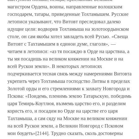
магистром Ордена, воины, направленные волошским
господарем, татары, приведенные Тохтамышем. Русские
летописи указывают, что Витовт преследовал далеко
идущие цели: водворив Тохтамыша на золотоордынском
столе, он сам якобы хотел завладеть всей Русью. «Свеща
Витовт с Тахтамышем в единои думе, глаголя», —
читаем в летописи: «аз тя посаждю в Орде на царствиа, а
ты мя посадишь на великом княжении на Москве и на
всей Рускои земли». В некоторых летописях
подчеркивается тесная связь между намерениями Витовта
укрепить через Тохтамыша господство Литвы в пределах
Золотой орды и его стремлениями к захвату Новгорода и
Пскова: «Поидемь, пленимь землю Татарьскую, победимь
царя Темирь-Коутлюя, възмемь царство его, и разделим
користь его, и посадим во Орде на царстве его царя
Тахтамыша, а сам сяду на Москве на великом княжении
на всей Рускои земли, а Великии Новгород с Псковом
мои боудеть»[2144]. Трудно сказать, сколь достоверны