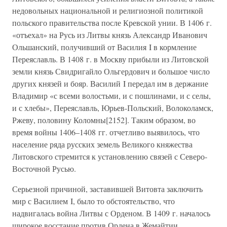
недовольных национальной и религиозной политикой
польского правительства после Кревской унии. В 1406 г.
«отъехал» на Русь из Литвы князь Александр Иванович
Ольшанский, получивший от Василия I в кормление
Переяславль. В 1408 г. в Москву прибыли из Литовской
земли князь Свидригайло Ольгердович и большое число
других князей и бояр. Василий I передал им в держание
Владимир «с всеми волостьми, и с пошлинами, и с селы,
и с хлебы», Переяславль, Юрьев-Польский, Волоколамск,
Ржеву, половину Коломны[2152]. Таким образом, во
время войны 1406–1408 гг. отчетливо выявилось, что
население ряда русских земель Великого княжества
Литовского стремится к установлению связей с Северо-
Восточной Русью.
Серьезной причиной, заставившей Витовта заключить
мир с Василием I, было то обстоятельство, что
надвигалась война Литвы с Орденом. В 1409 г. началось
широкое восстание против Ордена в Жемайтии.