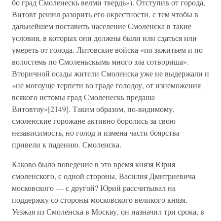
бо град Смоленескь велми твердь»). Отступив от города,
Витовт решил разорить его окрестности, с тем чтобы в
дальнейшем поставить население Смоленска в такие
условия, в которых они должны были или сдаться или
умереть от голода. Литовские войска «по зажитьем и по
волостемь по Смоленьскымь много зла сотвориша».
Вторичной осады жители Смоленска уже не выдержали и
«не могоуще терпети во граде голодоу, от изнеможения
всякого истомы град Смоленескь предаша
Витовтоу»[2149]. Таким образом, по-видимому,
смоленские горожане активно боролись за свою
независимость, но голод и измена части боярства
привели к падению. Смоленска.
Каково было поведение в это время князя Юрия
смоленского, с одной стороны, Василия Дмитриевича
московского — с другой? Юрий рассчитывал на
поддержку со стороны московского великого князя.
Уезжая из Смоленска в Москву, он назначил три срока, в