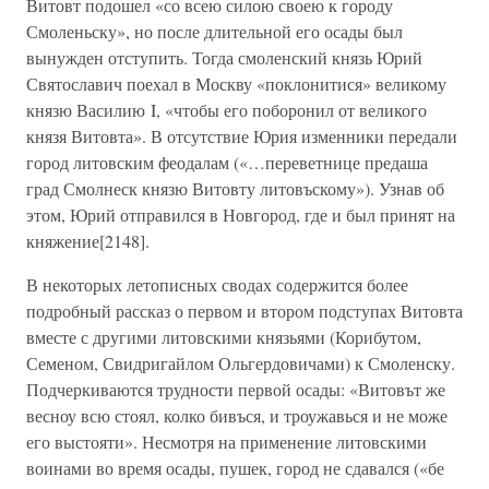
Витовт подошел «со всею силою своею к городу
Смоленьску», но после длительной его осады был
вынужден отступить. Тогда смоленский князь Юрий
Святославич поехал в Москву «поклонитися» великому
князю Василию I, «чтобы его поборонил от великого
князя Витовта». В отсутствие Юрия изменники передали
город литовским феодалам («…переветнице предаша
град Смолнеск князю Витовту литовъскому»). Узнав об
этом, Юрий отправился в Новгород, где и был принят на
княжение[2148].
В некоторых летописных сводах содержится более
подробный рассказ о первом и втором подступах Витовта
вместе с другими литовскими князьями (Корибутом,
Семеном, Свидригайлом Ольгердовичами) к Смоленску.
Подчеркиваются трудности первой осады: «Витовът же
весноу всю стоял, колко бивъся, и троужавься и не може
его выстояти». Несмотря на применение литовскими
воинами во время осады, пушек, город не сдавался («бе