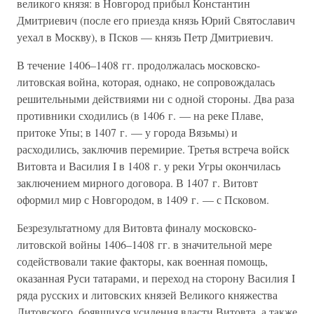
великого князя: в Новгород прибыл Константин
Дмитриевич (после его приезда князь Юрий Святославич
уехал в Москву), в Псков — князь Петр Дмитриевич.
В течение 1406–1408 гг. продолжалась московско-
литовская война, которая, однако, не сопровождалась
решительными действиями ни с одной стороны. Два раза
противники сходились (в 1406 г. — на реке Плаве,
притоке Упы; в 1407 г. — у города Вязьмы) и
расходились, заключив перемирие. Третья встреча войск
Витовта и Василия I в 1408 г. у реки Угры окончилась
заключением мирного договора. В 1407 г. Витовт
оформил мир с Новгородом, в 1409 г. — с Псковом.
Безрезультатному для Витовта финалу московско-
литовской войны 1406–1408 гг. в значительной мере
содействовали такие факторы, как военная помощь,
оказанная Руси татарами, и переход на сторону Василия I
ряда русских и литовских князей Великого княжества
Литовского, боявшихся усиления власти Витовта, а также