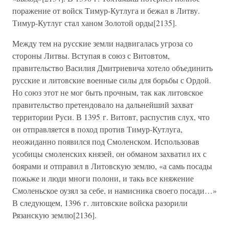
поражение от войск Тимур-Кутлуга и бежал в Литву.
Тимур-Кутлуг стал ханом Золотой орды[2135].
Между тем на русские земли надвигалась угроза со
стороны Литвы. Вступая в союз с Витовтом,
правительство Василия Дмитриевича хотело объединить
русские и литовские военные силы для борьбы с Ордой.
Но союз этот не мог быть прочным, так как литовское
правительство претендовало на дальнейший захват
территории Руси. В 1395 г. Витовт, распустив слух, что
он отправляется в поход против Тимур-Кутлуга,
неожиданно появился под Смоленском. Использовав
усобицы смоленских князей, он обманом захватил их с
боярами и отправил в Литовскую землю, «а самь посады
пожьже и люди многи полони, и такь все княжение
Смоленьское оузял за себе, и намисника своего посади…»
В следующем, 1396 г. литовские войска разорили
Рязанскую землю[2136].