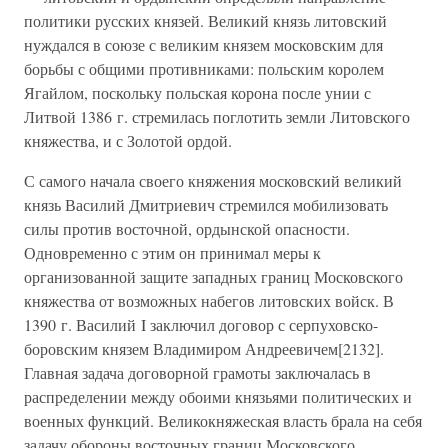
политики русских князей. Великий князь литовский
нуждался в союзе с великим князем московским для
борьбы с общими противниками: польским королем
Ягайлом, поскольку польская корона после унии с
Литвой 1386 г. стремилась поглотить земли Литовского
княжества, и с Золотой ордой.
С самого начала своего княжения московский великий
князь Василий Дмитриевич стремился мобилизовать
силы против восточной, ордынской опасности.
Одновременно с этим он принимал меры к
организованной защите западных границ Московского
княжества от возможных набегов литовских войск. В
1390 г. Василий I заключил договор с серпуховско-
боровским князем Владимиром Андреевичем[2132].
Главная задача договорной грамоты заключалась в
распределении между обоими князьями политических и
военных функций. Великокняжеская власть брала на себя
задачу обороны восточных границ Московского