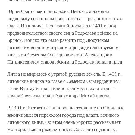
Юрий Святославич в борьбе с Витовтом находил
поддержку со стороны своего тестя — рязанского князя
Олега Ивановича. Последний посылал в 1401 г. под
предводительством своего сына Родослава войско на
Брянск. Войско это было разбито под Любутском
литовским военным отрядом, предводительствуемым
князьями Семеном Ольгердовичем и Александром
Патрикеевичем стародубским, а Родослав попал в плен.
Литва не мирилась с утратой русских земель. В 1403 г.
литовские войска во главе с Семеном Ольгердовичем
взяли Вязьму и захватили в плен местных князей —
Ивана Святославича и Александра Михайловича.
В 1404 г. Витовт начал новое наступление на Смоленск,
закончившееся переходом города под власть великого
литовского князя. Об этом очень коротко рассказывает
Новгородская первая летопись. Согласно ее данным,