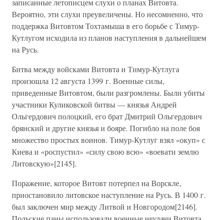
записанные летописцем слухи о планах Витовта.
Вероятно, эти слухи преувеличены. Но несомненно, что
поддержка Витовтом Тохтамыша в его борьбе с Тимур-
Кутлугом исходила из планов наступления в дальнейшем
на Русь.
Битва между войсками Витовта и Тимур-Кутлуга
произошла 12 августа 1399 г. Военные силы,
приведенные Витовтом, были разгромлены. Были убиты
участники Куликовской битвы — князья Андрей
Ольгердович полоцкий, его брат Дмитрий Ольгердович
брянский и другие князья и бояре. Погибло на поле боя
множество простых воинов. Тимур-Кутлуг взял «окуп» с
Киева и «роспустил» «силу свою всю» «воевати землю
Литовскую»[2145].
Поражение, которое Витовт потерпел на Ворскле,
приостановило литовское наступление на Русь. В 1400 г.
был заключен мир между Литвой и Новгородом[2146].
Польские паны использовали военные неудачи Витовта