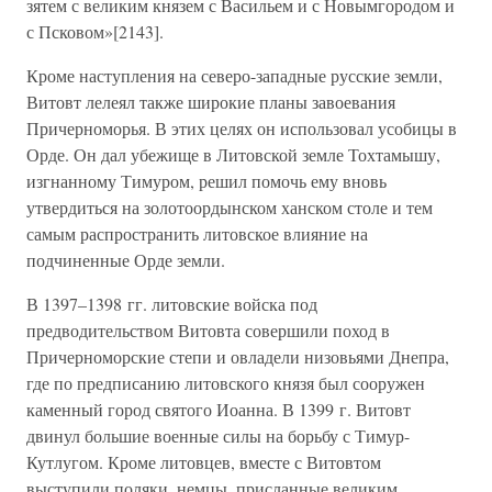
зятем с великим князем с Васильем и с Новымгородом и
с Псковом»[2143].
Кроме наступления на северо-западные русские земли,
Витовт лелеял также широкие планы завоевания
Причерноморья. В этих целях он использовал усобицы в
Орде. Он дал убежище в Литовской земле Тохтамышу,
изгнанному Тимуром, решил помочь ему вновь
утвердиться на золотоордынском ханском столе и тем
самым распространить литовское влияние на
подчиненные Орде земли.
В 1397–1398 гг. литовские войска под
предводительством Витовта совершили поход в
Причерноморские степи и овладели низовьями Днепра,
где по предписанию литовского князя был сооружен
каменный город святого Иоанна. В 1399 г. Витовт
двинул большие военные силы на борьбу с Тимур-
Кутлугом. Кроме литовцев, вместе с Витовтом
выступили поляки, немцы, присланные великим