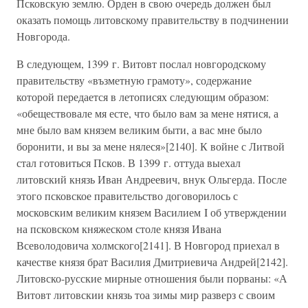
Псковскую землю. Орден в свою очередь должен был
оказать помощь литовскому правительству в подчинении
Новгорода.
В следующем, 1399 г. Витовт послал новгородскому
правительству «възметную грамоту», содержание
которой передается в летописях следующим образом:
«обеществовале мя есте, что было вам за мене нятися, а
мне было вам князем великим быти, а вас мне было
боронити, и вы за мене нялеся»[2140]. К войне с Литвой
стал готовиться Псков. В 1399 г. оттуда выехал
литовский князь Иван Андреевич, внук Ольгерда. После
этого псковское правительство договорилось с
московским великим князем Василием I об утверждении
на псковском княжеском столе князя Ивана
Всеволодовича холмского[2141]. В Новгород приехал в
качестве князя брат Василия Дмитриевича Андрей[2142].
Литовско-русские мирные отношения были порваны: «А
Витовт литовскии князь тоа зимы мир разверз с своим