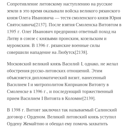
Сопротивление литовскому наступлению на русские
земли в это время оказывали войска великого рязанского
князя Олега Ивановича — тестя смоленского князя Юрия
Святославича[2137]. После взятия Смоленска Витовтом в
1395 г. Олег Иванович предпринял ответный поход на
Литву в союзе с князьями пронским, козельским и
муромским. В 1396 г. рязанские военные силы
совершили нападение на Любутск[2138].
Московский великий князь Василий I, однако, не желал
обострения русско-литовских отношений. Этим
объясняется дипломатический визит, нанесенный
Василием I и митрополитом Киприаном Витовту в
Смоленске в 1396 г., и последующий торжественный
прием Василием I Витовта в Коломне[2139].
В 1398 г. Витовт заключил так называемый Салинский
договор с Орденом. Великий литовский князь уступил
Ордену Жемайтию и обещал ему помочь захватить