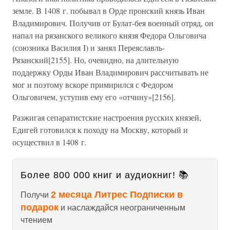
земле. В 1408 г. побывал в Орде пронский князь Иван
Владимирович. Получив от Булат-бея военный отряд, он
напал на рязанского великого князя Федора Ольговича
(союзника Василия I) и занял Переяславль-
Рязанский[2155]. Но, очевидно, на длительную
поддержку Орды Иван Владимирович рассчитывать не
мог и поэтому вскоре примирился с Федором
Ольговичем, уступив ему его «отчину»[2156].
Разжигая сепаратистские настроения русских князей,
Едигей готовился к походу на Москву, который и
осуществил в 1408 г.
Более 800 000 книг и аудиокниг! 📚
2 месяца Литрес Подписки в
Получи
подарок
и наслаждайся неограниченным
чтением