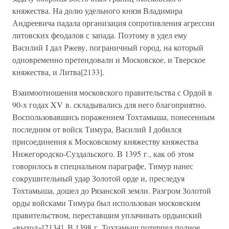
княжества. На долю удельного князя Владимира
Андреевича падала организация сопротивления агрессии
литовских феодалов с запада. Поэтому в удел ему
Василий I дал Ржеву, пограничный город, на который
одновременно претендовали и Московское, и Тверское
княжества, и Литва[2133].
Взаимоотношения московского правительства с Ордой в
90-х годах XV в. складывались для него благоприятно.
Воспользовавшись поражением Тохтамыша, понесенным
последним от войск Тимура, Василий I добился
присоединения к Московскому княжеству княжества
Нижегородско-Суздальского. В 1395 г., как об этом
говорилось в специальном параграфе, Тимур нанес
сокрушительный удар Золотой орде и, преследуя
Тохтамыша, дошел до Рязанской земли. Разгром Золотой
орды войсками Тимура был использован московским
правительством, переставшим уплачивать ордынский
«выход»[2134]. В 1398 г. Тохтамыш потерпел полное