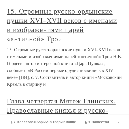
15. Огромные русско-ордынские
пушки XVI–XVII веков с именами
и изображениями царей
«античной» Трои
15. Огромные русско-ордынские пушки XVI–XVII веков
с именами и изображениями царей «античной» Трои Н.В.
Гордеев, автор интересной книги «Царь-Пушка»,
сообщает: «В России первые орудия появились в XIV
веке» [184], с. 7. Составитель и автор книги «Московский
Кремль в старину и
Глава четвертая Мятеж Глинских.
Православные князья и русско-
литовские войны первой трети
←
→
§ 7. Классовая борьба в Твери в конце XIV — начале XV в. и московско-тверские взаимоотношения. Московско-нижегородские и московско-рязанские взаимоотношения в это время
§ 9. Нашествие на Русь татарских войск под предводительством Едигея
XVI в.