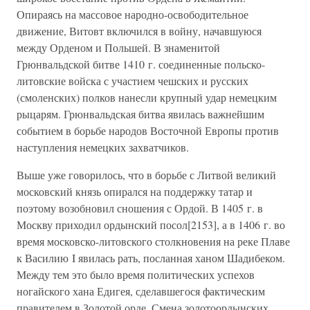
Опираясь на массовое народно-освободительное
движение, Витовт включился в войну, начавшуюся
между Орденом и Польшей. В знаменитой
Грюнвальдской битве 1410 г. соединенные польско-
литовские войска с участием чешских и русских
(смоленских) полков нанесли крупный удар немецким
рыцарям. Грюнвальдская битва явилась важнейшим
событием в борьбе народов Восточной Европы против
наступления немецких захватчиков.
Выше уже говорилось, что в борьбе с Литвой великий
московский князь опирался на поддержку татар и
поэтому возобновил сношения с Ордой. В 1405 г. в
Москву приходил ордынский посол[2153], а в 1406 г. во
время московско-литовского столкновения на реке Плаве
к Василию I явилась рать, посланная ханом Шадибеком.
Между тем это было время политических успехов
ногайского хана Едигея, сделавшегося фактическим
правителем в Золотой орде. Смена золотоордынских