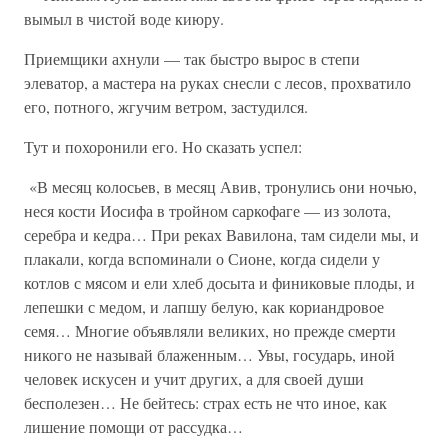
вымыл в чистой воде киюру.
Приемщики ахнули — так быстро вырос в степи
элеватор, а мастера на руках снесли с лесов, прохватило
его, потного, жгучим ветром, застудился.
Тут и похоронили его. Но сказать успел:
«В месяц колосьев, в месяц Авив, тронулись они ночью,
неся кости Иосифа в тройном саркофаге — из золота,
серебра и кедра… При реках Вавилона, там сидели мы, и
плакали, когда вспоминали о Сионе, когда сидели у
котлов с мясом и ели хлеб досыта и финиковые плоды, и
лепешки с медом, и лапшу белую, как кориандровое
семя… Многие объявляли великих, но прежде смерти
никого не называй блаженным… Увы, государь, иной
человек искусен и учит других, а для своей души
бесполезен… Не бейтесь: страх есть не что иное, как
лишение помощи от рассудка…