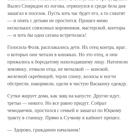
Вылез Спиридон из логова, отряхнулся и среди бела дня
зашагал в поселок. Пусть хоть час будет его, а то схватят
— и опять с детьми не простится. Прошел мимо
нескольких совхозных коровников, мастерской, конторы
— и хоть бы одна сатана встретилась!
Голосила Фоля, расплакались дети. Их отец контра, враг,
о которых они читали в книжках. Но это отец, и они
прижались к бородатому нахолодавшему лицу. Натопили
землянку, отмыли отца, не мочалкой — конской,
железной скребницей, терли спину, волосы и ногти
обстригли, накормили, одели в чистую Васькину одежду.
Сутки жирует дома, как заяц на капусте. Другие идут,
третьи — никого. Но все равно придут. Собрал
чемоданчик, простился с семьей и зашагал по Юцкому
тракту в станицу. Прямо к Сучкову в кабинет прешел.
— Здорово, гражданин начальник!