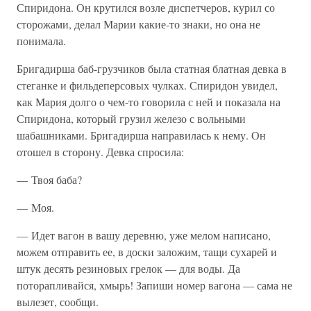
Спиридона. Он крутился возле диспетчеров, курил со
сторожами, делал Марии какие-то знаки, но она не
понимала.
Бригадирша баб-грузчиков была статная блатная девка в
стеганке и фильдеперсовых чулках. Спиридон увидел,
как Мария долго о чем-то говорила с ней и показала на
Спиридона, который грузил железо с вольными
шабашниками. Бригадирша направилась к нему. Он
отошел в сторону. Девка спросила:
— Твоя баба?
— Моя.
— Идет вагон в вашу деревню, уже мелом написано,
можем отправить ее, в доски заложим, тащи сухарей и
штук десять резиновых грелок — для воды. Да
поторапливайся, хмырь! Запиши номер вагона — сама не
вылезет, сообщи.