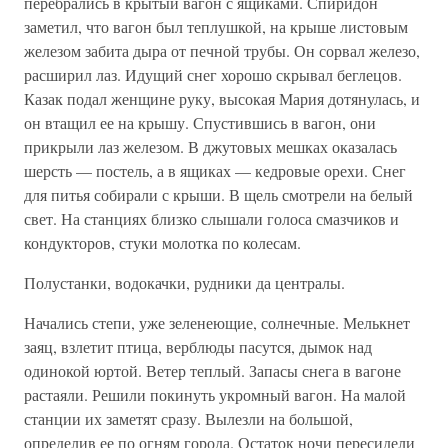
перебрались в крытый вагон с ящиками. Спиридон
заметил, что вагон был теплушкой, на крыше листовым
железом забита дыра от печной трубы. Он сорвал железо,
расширил лаз. Идущий снег хорошо скрывал беглецов.
Казак подал женщине руку, высокая Мария дотянулась, и
он втащил ее на крышу. Спустившись в вагон, они
прикрыли лаз железом. В джутовых мешках оказалась
шерсть — постель, а в ящиках — кедровые орехи. Снег
для питья собирали с крыши. В щель смотрели на белый
свет. На станциях близко слышали голоса смазчиков и
кондукторов, стуки молотка по колесам.
Полустанки, водокачки, рудники да централы.
Начались степи, уже зеленеющие, солнечные. Мелькнет
заяц, взлетит птица, верблюды пасутся, дымок над
одинокой юртой. Ветер теплый. Запасы снега в вагоне
растаяли. Решили покинуть укромный вагон. На малой
станции их заметят сразу. Вылезли на большой,
определив ее по огням города. Остаток ночи пересидели