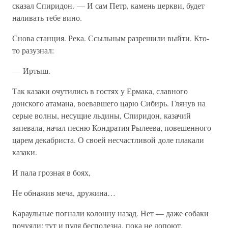
сказал Спиридон. — И сам Петр, камень церкви, будет
наливать тебе вино.
Снова станция. Река. Ссыльным разрешили выйти. Кто-
то разузнал:
— Иртыш.
Так казаки очутились в гостях у Ермака, славного
донского атамана, воевавшего царю Сибирь. Глянув на
серые волны, несущие льдины, Спиридон, казачий
запевала, начал песню Кондратия Рылеева, повешенного
царем декабриста. О своей несчастливой доле плакали
казаки.
И пала грозная в боях,
Не обнажив меча, дружина…
Караульные погнали колонну назад. Нет — даже собаки
почуяли: тут и пуля бесполезна, пока не допоют.