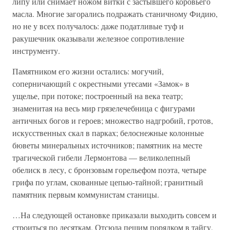
липу или снимает ножом витки с застывшего коровьего
масла. Многие загорались подражать станичному Фидию,
но не у всех получалось: даже податливые туф и
ракушечник оказывали железное сопротивление
инструменту.
Памятником его жизни остались: могучий,
соперничающий с окрестными утесами «Замок» в
ущелье, при потоке; построенный на века театр;
знаменитая на весь мир грязелечебница с фигурами
античных богов и героев; множество надгробий, гротов,
искусственных скал в парках; белоснежные колонные
бюветы минеральных источников; памятник на месте
трагической гибели Лермонтова — великолепный
обелиск в лесу, с бронзовым горельефом поэта, четыре
грифа по углам, скованные цепью-тайной; гранитный
памятник первым коммунистам станицы.
…На следующей остановке приказали выходить совсем и
строиться по десяткам. Отсюда пешим порядком в тайгу,