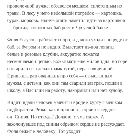
проволочной дужке, обзавелся мешком, сплетенным из
травы. В лесу у него небольшой погребок — картошка,
бурак, морковь. Нынче опять наметил идти за картошкой
— бригада совхозных баб роет в Чугуевой балке.
Фоля Есаулова работает споро, и далеко уходит по ряду от
баб, за бугром и не видно. Вылетают из-под лопаты
белые и розовые клубни, аккуратно ложатся
нескончаемой цепью. Божья мать еще миловидна, но горе
состарило ее, сделало замкнутой, неразговорчивой.
Привыкла разговаривать про себя — с высланным
мужем, с детьми, как они там сварили завтрак, пошли в
школу, а Василий на работу, накормили или нет худобу.
Видит, вдали человек маячит и вроде к бурту с мешком
подбирается. Резко, как в пропасть, сорвется сердце —
он, Спиря! Но откуда? Должно, с ума схожу. А
захолонувшее под синим обрывом сердце не рассуждает.
Фоля бежит к человеку. Тот уходит.