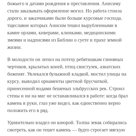
божьего и датами рождения и преставления. Анисиму
стали заказывать оформление могил. Но работа стоила
дорого, и заказчиками были больше курсовые господа,
тщеславие которых Анисим тешил вырубленными в
камне орлами, киверами, клинками, медицинскими
змеями и надписями из Библии о суете и прахе земной
жизни.
В молодости он лепил на потеху ребятишкам глиняных
чертиков, крылатых коней, птиц-свистулек, азиатских
боженят. Увлекался булыжной кладкой, мостил улицы на
курсу, выводил орнаменты цветной брусчаткой,
принесенной водами бешеных эльбрусских рек. Строил
стены и ни на миг не останавливался в работе: когда брал
камень в руки, глаз уже видел, как единственно верно
положить его в ряд.
Удивительно владел он киюрой. Толпы зевак собирались
смотреть, как он тешет камень — будто строгает мягкую