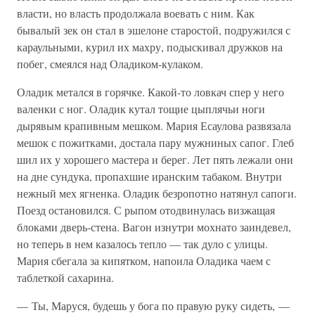
власти, но власть продолжала воевать с ним. Как
бывалый зек он стал в эшелоне старостой, подружился с
караульными, курил их махру, подыскивал дружков на
побег, смеялся над Оладиком-кулаком.
Оладик метался в горячке. Какой-то ловкач спер у него
валенки с ног. Оладик кутал тощие цыплячьи ноги
дырявым крапивным мешком. Мария Есаулова развязала
мешок с пожитками, достала пару мужниных сапог. Глеб
шил их у хорошего мастера и берег. Лет пять лежали они
на дне сундука, пропахшие иранским табаком. Внутри
нежный мех ягненка. Оладик безропотно натянул сапоги.
Поезд остановился. С рыпом отодвинулась визжащая
блоками дверь-стена. Вагон изнутри мохнато заиндевел,
но теперь в нем казалось тепло — так дуло с улицы.
Мария сбегала за кипятком, напоила Оладика чаем с
таблеткой сахарина.
— Ты, Маруся, будешь у бога по правую руку сидеть, —