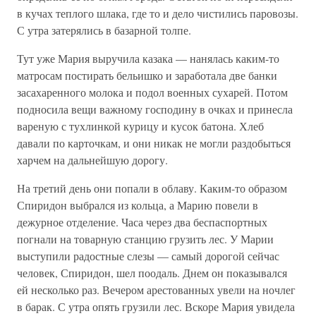
в кучах теплого шлака, где то и дело чистились паровозы.
С утра затерялись в базарной толпе.
Тут уже Мария выручила казака — нанялась каким-то
матросам постирать бельишко и заработала две банки
засахаренного молока и подол военных сухарей. Потом
подносила вещи важному господину в очках и принесла
вареную с тухлинкой курицу и кусок батона. Хлеб
давали по карточкам, и они никак не могли раздобыться
харчем на дальнейшую дорогу.
На третий день они попали в облаву. Каким-то образом
Спиридон выбрался из кольца, а Марию повели в
дежурное отделение. Часа через два беспаспортных
погнали на товарную станцию грузить лес. У Марии
выступили радостные слезы — самый дорогой сейчас
человек, Спиридон, шел поодаль. Днем он показывался
ей несколько раз. Вечером арестованных увели на ночлег
в барак. С утра опять грузили лес. Вскоре Мария увидела