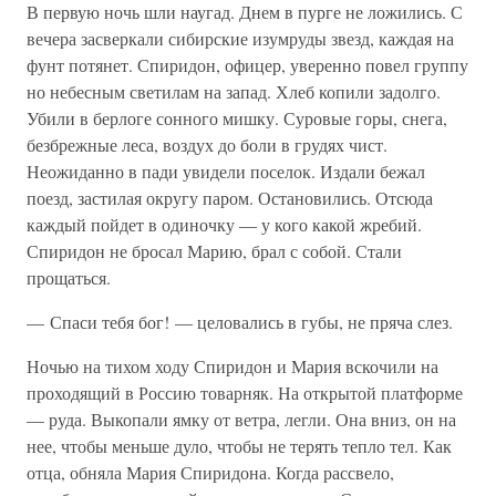
В первую ночь шли наугад. Днем в пурге не ложились. С
вечера засверкали сибирские изумруды звезд, каждая на
фунт потянет. Спиридон, офицер, уверенно повел группу
но небесным светилам на запад. Хлеб копили задолго.
Убили в берлоге сонного мишку. Суровые горы, снега,
безбрежные леса, воздух до боли в грудях чист.
Неожиданно в пади увидели поселок. Издали бежал
поезд, застилая округу паром. Остановились. Отсюда
каждый пойдет в одиночку — у кого какой жребий.
Спиридон не бросал Марию, брал с собой. Стали
прощаться.
— Спаси тебя бог! — целовались в губы, не пряча слез.
Ночью на тихом ходу Спиридон и Мария вскочили на
проходящий в Россию товарняк. На открытой платформе
— руда. Выкопали ямку от ветра, легли. Она вниз, он на
нее, чтобы меньше дуло, чтобы не терять тепло тел. Как
отца, обняла Мария Спиридона. Когда рассвело,