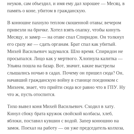
неуков, сам объездил, и имя ему дал хорошее — Месяц, в
память о коне, убитом в гражданскую.
В конюшне пахнуло теплом скошенной отавы; вечером
привезли на бричке. Хотел взять охапку, чтобы кинуть
Месяцу, и замер — на отаве спал Спиридон. Он толкнул
его сразу же — сдать органам. Брат спал как убитый.
Михей Васильевич задумался. Шло время. Спиридон не
просыпался. Лицо как у мертвого. Хлопнула калитка —
Ульяна пошла на базар. Вот, значит, какие выстрелы
слышались ночью в садах. Почему он пришел сюда? Он,
начавший гражданскую войну в станице поединком с
Михеем, знает, что прийти сюда все равно что в ГПУ. Ну
что ж, пусть отоспится.
Тихо вывел коня Михей Васильевич. Сходил в хату.
Кинул сбоку брата кружок свойской колбасы, хлеб,
яблоки, поставил кувшин с водой. Запер конюшню на
замок. Поехал на работу — он уже председатель колхоза,