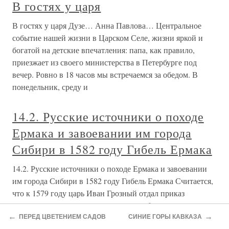
В гостях у царя
В гостях у царя Дузе… Анна Павлова… Центральное
событие нашей жизни в Царском Селе, жизни яркой и
богатой на детские впечатления: папа, как правило,
приезжает из своего министерства в Петербурге под
вечер. Ровно в 18 часов мы встречаемся за обедом. В
понедельник, среду и
14.2. Русские источники о походе
Ермака и завоевании им города
Сибири в 1582 году Гибель Ермака
14.2. Русские источники о походе Ермака и завоевании
им города Сибири в 1582 году Гибель Ермака Считается,
что к 1579 году царь Иван Грозный отдал приказ
укротить многочисленных казаков на больших
←
→
территориях Руси, см. рис. 7.7. Наверное, речь шла о
ПЕРЕД ЦВЕТЕНИЕМ САДОВ
СИНИЕ ГОРЫ КАВКАЗА