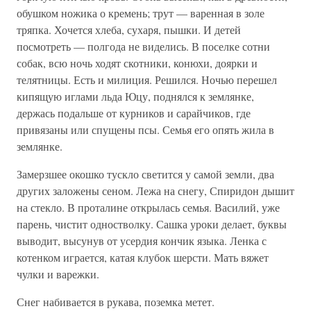
обушком ножика о кремень; трут — варенная в золе
тряпка. Хочется хлеба, сухаря, пышки. И детей
посмотреть — полгода не виделись. В поселке сотни
собак, всю ночь ходят скотники, конюхи, доярки и
телятницы. Есть и милиция. Решился. Ночью перешел
кипящую иглами льда Юцу, поднялся к землянке,
держась подальше от курников и сарайчиков, где
привязаны или спущены псы. Семья его опять жила в
землянке.
Замерзшее окошко тускло светится у самой земли, два
других заложены сеном. Лежа на снегу, Спиридон дышит
на стекло. В проталине открылась семья. Василий, уже
парень, чистит одностволку. Сашка уроки делает, буквы
выводит, высунув от усердия кончик языка. Ленка с
котенком играется, катая клубок шерсти. Мать вяжет
чулки и варежки.
Снег набивается в рукава, поземка метет.