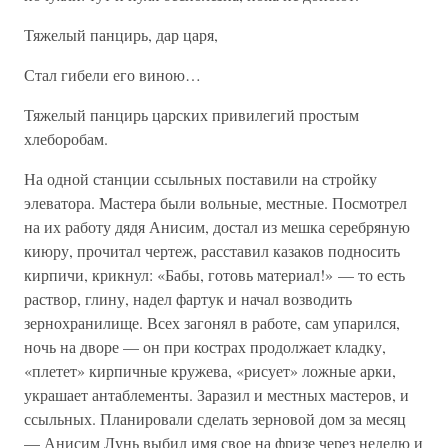
Тяжелый панцирь, дар царя,
Стал гибели его виною…
Тяжелый панцирь царских привилегий простым
хлеборобам.
На одной станции ссыльных поставили на стройку
элеватора. Мастера были вольные, местные. Посмотрел
на их работу дядя Анисим, достал из мешка серебряную
киюру, прочитал чертеж, расставил казаков подносить
кирпичи, крикнул: «Бабы, готовь материал!» — то есть
раствор, глину, надел фартук и начал возводить
зернохранилище. Всех загонял в работе, сам упарился,
ночь на дворе — он при кострах продолжает кладку,
«плетет» кирпичные кружева, «рисует» ложные арки,
украшает антаблементы. Заразил и местных мастеров, и
ссыльных. Планировали сделать зерновой дом за месяц
— Анисим Лунь выбил имя свое на фризе через неделю и