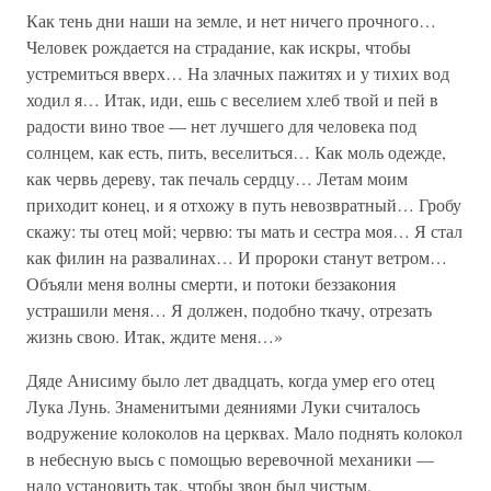
Как тень дни наши на земле, и нет ничего прочного…
Человек рождается на страдание, как искры, чтобы
устремиться вверх… На злачных пажитях и у тихих вод
ходил я… Итак, иди, ешь с веселием хлеб твой и пей в
радости вино твое — нет лучшего для человека под
солнцем, как есть, пить, веселиться… Как моль одежде,
как червь дереву, так печаль сердцу… Летам моим
приходит конец, и я отхожу в путь невозвратный… Гробу
скажу: ты отец мой; червю: ты мать и сестра моя… Я стал
как филин на развалинах… И пророки станут ветром…
Объяли меня волны смерти, и потоки беззакония
устрашили меня… Я должен, подобно ткачу, отрезать
жизнь свою. Итак, ждите меня…»
Дяде Анисиму было лет двадцать, когда умер его отец
Лука Лунь. Знаменитыми деяниями Луки считалось
водружение колоколов на церквах. Мало поднять колокол
в небесную высь с помощью веревочной механики —
надо установить так, чтобы звон был чистым,