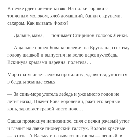
В печке рдеет овечий кизяк. На полке горшки с
топленым молоком, хлеб домашний, банки с крупами,
сахаром. Как вызвать Фолю?
— Дальше, мама, — понимает Спиридон голосок Ленки.
— А дальше пошел Бова-керолевич на Еруслана, ссек ему
голову шашкой и выпустил на волю царевну-лебедь.
Вскинула крылами царевна, полетела…
Мороз затягивает ледком проталину, удаляется, уносится
в бездны земные семья.
— За синь-море улетела лебедь и уже много годов не
летит назад. Плачет Бова-королевич, ржет его верный
конь, зарастает травой чисто поле…
Сашка промокнул написанное, снял с печки ржавый утюг
и гладит на лавке пионерский галстук. Волосы красные
— в отца. А Ваську и называют цыганом — черный, в