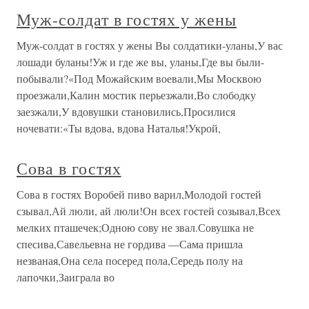
Муж-солдат в гостях у жены
Муж-солдат в гостях у жены Вы солдатики-уланы,У вас
лошади буланы!Уж и где же вы, уланы,Где вы были-
побывали?«Под Можайским воевали,Мы Москвою
проезжали,Калин мостик перьезжали,Во слободку
заезжали,У вдовушки становились,Просилися
ночевати:«Ты вдова, вдова Наталья!Укрой,
Сова в гостях
Сова в гостях Воробей пиво варил,Молодой гостей
сзывал,Ай люли, ай люли!Он всех гостей созывал,Всех
мелких пташечек;Одною сову не звал.Совушка не
спесива,Савельевна не гордива —Сама пришла
незваная,Она села посеред пола,Середь полу на
лапочки,Заиграла во