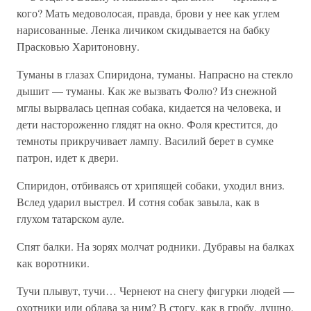
кого? Мать медоволосая, правда, брови у нее как углем
нарисованные. Ленка личиком скидывается на бабку
Прасковью Харитоновну.
Туманы в глазах Спиридона, туманы. Напрасно на стекло
дышит — туманы. Как же вызвать Фолю? Из снежной
мглы вырвалась цепная собака, кидается на человека, и
дети настороженно глядят на окно. Фоля крестится, до
темноты прикручивает лампу. Василий берет в сумке
патрон, идет к двери.
Спиридон, отбиваясь от хрипящей собаки, уходил вниз.
Вслед ударил выстрел. И сотня собак завыла, как в
глухом татарском ауле.
Спят балки. На зорях молчат родники. Дубравы на балках
как воротники.
Тучи плывут, тучи… Чернеют на снегу фигурки людей —
охотники или облава за ним? В стогу, как в гробу, душно.