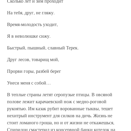
Сколько лет и зим проходит
На тебя, друг, не гляжу.
Время-молодость уходит,
Я в неволюшке сижу.
Быстрый, пышный, славный Терек.
Друг лесов, товарищ мой,
Прорви горы, разбей берег
Унеси меня с собой…
В теплые страны летят серопузые птицы. В овсяной
полове лежит карачаевский нож с медно-роговой
рукоятью. Им казак рубит ворованные тыквы, тешет
нехитрый инструмент для силков на дичь. Жизнь не
стоит ломаного гроша, но и от жизни не откажешься,
Спиридон смастерил из консервной банки котелок на