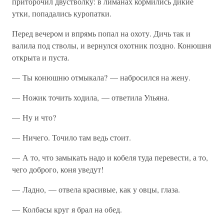
приторочил двустволку: в лиманах кормились дикие
утки, попадались куропатки.
Перед вечером и впрямь попал на охоту. Дичь так и
валила под стволы, и вернулся охотник поздно. Конюшня
открыта и пуста.
— Ты конюшню отмыкала? — набросился на жену.
— Ножик точить ходила, — ответила Ульяна.
— Ну и что?
— Ничего. Точило там ведь стоит.
— А то, что замыкать надо и кобеля туда перевести, а то,
чего доброго, коня уведут!
— Ладно, — отвела красивые, как у овцы, глаза.
— Колбасы круг я брал на обед.