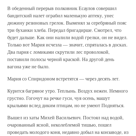
В обеденный перерыв полковник Есаулов совершил
бандитский налет ограбил маленькую аптеку, унес
дюжину резиновых грелок. Выменял за серебряный пояс
три буханки хлеба. Передал бригадирше. Смотрел, что
будет дальше. Как они налили водой грелки, он не видел.
Только вот Мария исчезла — значит, спряталась в досках.
Два парня с ломиками скрутили лес проволокой,
поставили полосы черной краской. На другой день
вагона уже не было.
Мария со Спиридоном встретятся — через десять лет.
Курится багряное утро. Теплынь. Воздух нежен. Немного
грустно. Гогочут на речке гуси, чуя осень, машут
крыльями вслед диким птицам, но не умеют Подняться.
Вышел из хаты Михей Васильевич. Постоял над водой,
очарованный ясной, неколеблемой тишью, пошел
проведать молодого коня, недавно добыл на конзаводе, из