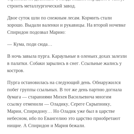
строить металлургический завод.
Двое суток шли по снежным лесам. Кормить стали
хорошо. Выдали валенки и рукавицы. На второй ночевке
Спиридон подозвал Марию:
— Кума, поди сюда…
В ночь завыла пурга. Караульные в оленьих дохах залезли
в палатки. Собаки зарылись в снег. Ссыльные жались у
костров.
Пурга остановилась на следующий день. Обнаружился
побег группы ссыльных. В тот же день партию догнала
бумага — стараниями Михея Васильевича многим
ссылку отменили — Оладику, Сереге Скрыпнику,
Марии, Спиридону… Но Оладик уже был в царстве
небесном, ибо по Евангелию это царство приобретают
нищие. А Спиридон и Мария бежали.