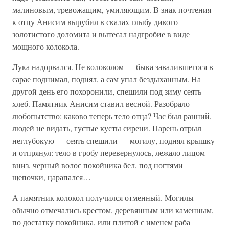
малиновым, тревожащим, умиляющим. В знак почтения
к отцу Анисим вырубил в скалах глыбу дикого
золотистого доломита и вытесал надгробие в виде
мощного колокола.
Лука надорвался. Не колоколом — быка завалившегося в
сарае поднимал, поднял, а сам упал бездыханным. На
другой день его похоронили, спешили под зиму сеять
хлеб. Памятник Анисим ставил весной. Разобрало
любопытство: каково теперь тело отца? Час был ранний,
людей не видать, густые кусты сирени. Парень отрыл
неглубокую — сеять спешили — могилу, поднял крышку
и отпрянул: тело в гробу перевернулось, лежало лицом
вниз, черный волос покойника бел, под ногтями
щепочки, царапался…
А памятник колокол получился отменный. Могилы
обычно отмечались крестом, деревянным или каменным,
по достатку покойника, или плитой с именем раба