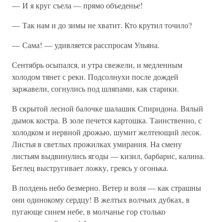
— И я круг съела — прямо объеденье!
— Так нам и до зимы не хватит. Кто крутил точило?
— Сама! — удивляется расспросам Ульяна.
Сентябрь осыпался, и утра свежели, и медленным
холодом тянет с реки. Подсолнухи после дождей
заржавели, согнулись под шляпами, как старики.
В скрытой лесной балочке шалашик Спиридона. Вялый
дымок костра. В золе печется картошка. Таинственно, с
холодком и нервной дрожью, шумит желтеющий лесок.
Листья в светлых прожилках умирания. На смену
листьям выдвинулись ягоды — кизил, барбарис, калина.
Беглец выстругивает ложку, греясь у огонька.
В полдень небо безмерно. Ветер и воля — как страшны
они одинокому сердцу! В желтых волчьих дубках, в
пугающе синем небе, в молчанье гор столько