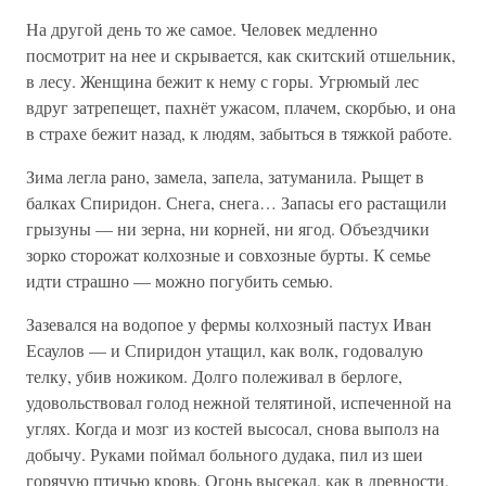
На другой день то же самое. Человек медленно
посмотрит на нее и скрывается, как скитский отшельник,
в лесу. Женщина бежит к нему с горы. Угрюмый лес
вдруг затрепещет, пахнёт ужасом, плачем, скорбью, и она
в страхе бежит назад, к людям, забыться в тяжкой работе.
Зима легла рано, замела, запела, затуманила. Рыщет в
балках Спиридон. Снега, снега… Запасы его растащили
грызуны — ни зерна, ни корней, ни ягод. Объездчики
зорко сторожат колхозные и совхозные бурты. К семье
идти страшно — можно погубить семью.
Зазевался на водопое у фермы колхозный пастух Иван
Есаулов — и Спиридон утащил, как волк, годовалую
телку, убив ножиком. Долго полеживал в берлоге,
удовольствовал голод нежной телятиной, испеченной на
углях. Когда и мозг из костей высосал, снова выполз на
добычу. Руками поймал больного дудака, пил из шеи
горячую птичью кровь. Огонь высекал, как в древности,