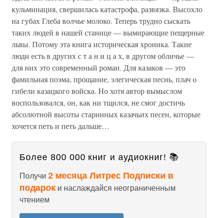
кульминация, свершилась катастрофа, развязка. Высохло
на губах Глеба волчье молоко. Теперь трудно сыскать
таких людей в нашей станице — вымирающие пещерные
львы. Потому эта книга историческая хроника. Такие
люди есть в других с т а н и ц а х, в другом обличье —
для них это современный роман. Для казаков — это
фамильная поэма, прощание, элегическая песнь, плач о
гибели казацкого войска. Но хотя автор вымыслом
воспользовался, он, как ни тщился, не смог достичь
абсолютной высоты старинных казачьих песен, которые
хочется петь и петь дальше…
Более 800 000 книг и аудиокниг! 📚
2 месяца Литрес Подписки в
Получи
подарок
и наслаждайся неограниченным
чтением