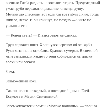
осенило Глеба радость не хотелось терять. Предсмертный
ужас грубо перехватил дыхание, стиснул душу.
Мелькнуло спасение: вот если бы все гибли с ним, тогда
ничего, легче. И он крикнул, но поздно — никто не
услышал его:
— Конец света! — И выстрелов не слыхал.
Труп сорвался вниз. Хлопнулся черепом об ось арбы.
Руки хозяина на оглоблях. Крались сумерки. В снежной
мгле замелькали какие-то тени собирались на тризну
волки или собаки.
Зима.
Завьюженная ночь.
Так кончился четвертый, и последний, роман Глеба
Есаулова и Марии Синенкиной.
Здесь кончается и роман «Молоко волчицы» — прошла