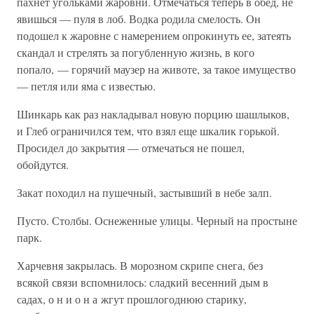
пахнет угольками жаровни. Отмечаться теперь в обед, не
явишься — пуля в лоб. Водка родила смелость. Он
подошел к жаровне с намерением опрокинуть ее, затеять
скандал и стрелять за погубленную жизнь, в кого
попало, — горячий маузер на животе, за такое имущество
— петля или яма с известью.
Шинкарь как раз накладывал новую порцию шашлыков,
и Глеб ограничился тем, что взял еще шкалик горькой.
Просидел до закрытия — отмечаться не пошел,
обойдутся.
Закат походил на пушечный, застывший в небе залп.
Пусто. Столбы. Оснеженные улицы. Черный на простыне
парк.
Харчевня закрылась. В морозном скрипе снега, без
всякой связи вспомнилось: сладкий весенний дым в
садах, о н и о н а жгут прошлогоднюю старику,