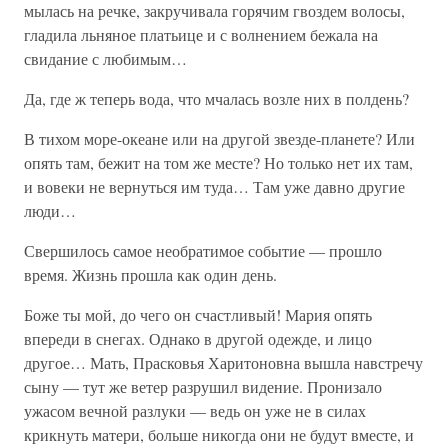
мылась на речке, закручивала горячим гвоздем волосы,
гладила льняное платьице и с волнением бежала на
свидание с любимым…
Да, где ж теперь вода, что мчалась возле них в полдень?
В тихом море-океане или на другой звезде-планете? Или
опять там, бежит на том же месте? Но только нет их там,
и вовеки не вернуться им туда… Там уже давно другие
люди…
Свершилось самое необратимое событие — прошло
время. Жизнь прошла как один день.
Боже ты мой, до чего он счастливый! Мария опять
впереди в снегах. Однако в другой одежде, и лицо
другое… Мать, Прасковья Харитоновна вышла навстречу
сыну — тут же ветер разрушил видение. Пронизало
ужасом вечной разлуки — ведь он уже не в силах
крикнуть матери, больше никогда они не будут вместе, и