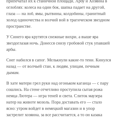
припечатал их к станичной площади, Арбу и Хозяина в
оглоблях: колеса на один бок, шапка падает на другой,
глаза — на лоб, ямы, рытвины, колдобины, гранитный
холод одиночества и волчий вой в трагическом звездном
пространстве.
У Синего яра крутятся снежные вихри, а выше яра
звездоглазая ночь. Донесся снизу гробовой стук упавшей
арбы.
Снег набился в сапог. Мелькнули какие-то тени. Кинулся
назад — от волчьей стаи, к людям, улицам, печным
дымам.
В хате матери грел руки над огоньком каганца — с пару
сошлись. На стене отчетливо проступила сытая рожа
немца Лютера — игра теней и света. Слиток маузера
натер на животе мозоль. Пора доставать его — стало
ясно: утром войдет в немецкий магазин и в упор
застрелит хозяина, за все рассчитается, а то он казака