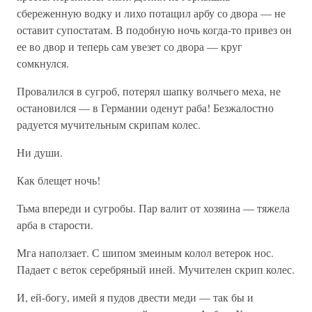
сбереженную водку и лихо потащил арбу со двора — не
оставит супостатам. В подобную ночь когда-то привез он
ее во двор и теперь сам увезет со двора — круг
сомкнулся.
Провалился в сугроб, потерял шапку волчьего меха, не
остановился — в Германии оденут раба! Безжалостно
радуется мучительным скрипам колес.
Ни души.
Как блещет ночь!
Тьма впереди и сугробы. Пар валит от хозяина — тяжела
арба в старости.
Мга наползает. С шипом змеиным колол ветерок нос.
Падает с веток серебряный иней. Мучителен скрип колес.
И, ей-богу, имей я пудов двести меди — так бы и