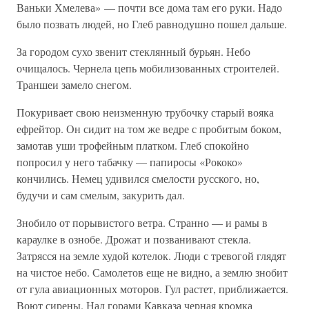
Ваньки Хмелева» — почти все дома там его руки. Надо
было позвать людей, но Глеб равнодушно пошел дальше.
За городом сухо звенит стеклянный бурьян. Небо
очищалось. Чернела цепь мобилизованных строителей.
Траншеи замело снегом.
Покуривает свою неизменную трубочку старый вояка
ефрейтор. Он сидит на том же ведре с пробитым боком,
замотав уши трофейным платком. Глеб спокойно
попросил у него табачку — папиросы «Рококо»
кончились. Немец удивился смелости русского, но,
будучи и сам смелым, закурить дал.
Знобило от порывистого ветра. Странно — и рамы в
караулке в ознобе. Дрожат и позванивают стекла.
Затрясся на земле худой котелок. Люди с тревогой глядят
на чистое небо. Самолетов еще не видно, а землю знобит
от гула авиационных моторов. Гул растет, приближается.
Воют сирены. Над горами Кавказа черная кромка