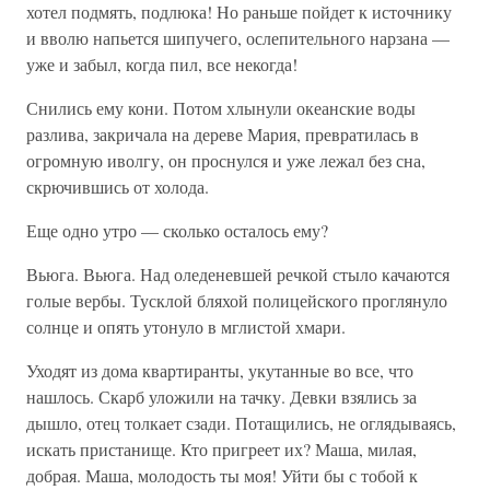
хотел подмять, подлюка! Но раньше пойдет к источнику
и вволю напьется шипучего, ослепительного нарзана —
уже и забыл, когда пил, все некогда!
Снились ему кони. Потом хлынули океанские воды
разлива, закричала на дереве Мария, превратилась в
огромную иволгу, он проснулся и уже лежал без сна,
скрючившись от холода.
Еще одно утро — сколько осталось ему?
Вьюга. Вьюга. Над оледеневшей речкой стыло качаются
голые вербы. Тусклой бляхой полицейского проглянуло
солнце и опять утонуло в мглистой хмари.
Уходят из дома квартиранты, укутанные во все, что
нашлось. Скарб уложили на тачку. Девки взялись за
дышло, отец толкает сзади. Потащились, не оглядываясь,
искать пристанище. Кто пригреет их? Маша, милая,
добрая. Маша, молодость ты моя! Уйти бы с тобой к