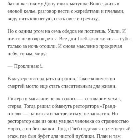
батюшке тихому Дону или к матушке Волге, жить в
еловой келье, разговор вести с жеребятами и пчелами,
воду пить ключевую, сеять овес и гречиху.
Но с одним ртом на семь обедов не поспеешь. Ушли. И
ничто не возвращается. Все дни Глеб клял жизнь — губы
только за ночь отошли. И снова мысленно прокричал
небу, горам, миру:
— Проклинаю!..
В маузере пятнадцать патронов. Такое количество
смертей могло еще стать спасительным для жизни.
Лютера в магазине не оказалось — за товаром уехал,
стерва. Тогда решил обмануть ресторатора «Гранд-
отеля» — напиться и застрелиться, не заплатив. Но
ресторатор еще из окна увидел человека со странностью
мороз, а он без шапки. Тогда Глеб поднялся на четвертый
этаж, где был буфет для чистой публики. План и там