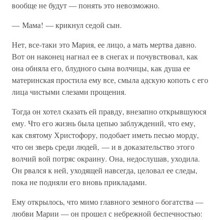
вообще не будут — понять это невозможно.
— Мама! — крикнул седой сын.
Нет, все-таки это Мария, ее лицо, а мать мертва давно.
Вот он наконец нагнал ее в снегах и почувствовал, как
она обняла его, блудного сына волчицы, как душа ее
материнская простила ему все, смыла адскую копоть с его
лица чистыми слезами прощения.
Тогда он хотел сказать ей правду, внезапно открывшуюся
ему. Что его жизнь была цепью заблуждений, что ему,
как святому Христофору, подобает иметь песью морду,
что он зверь среди людей, — и в доказательство этого
волчий вой потряс окраину. Она, недослушав, уходила.
Он рвался к ней, уходящей навсегда, целовал ее следы,
пока не подняли его вновь прикладами.
Ему открылось, что мимо главного земного богатства —
любви Марии — он прошел с небрежной беспечностью: