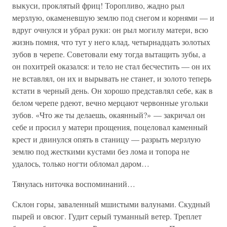
выкуси, проклятый фриц! Торопливо, жадно рыл
мерзлую, окаменевшую землю под снегом и корнями — и
вдруг очнулся и убрал руки: он рыл могилу матери, всю
жизнь помня, что тут у него клад, четырнадцать золотых
зубов в черепе. Советовали ему тогда вытащить зубы, а
он похитрей оказался: и тело не стал бесчестить — он их
не вставлял, он их и вырывать не станет, и золото теперь
кстати в черный день. Он хорошо представлял себе, как в
белом черепе рдеют, вечно мерцают червонные угольки
зубов. «Что же ты делаешь, окаянный?» — закричал он
себе и просил у матери прощения, поцеловал каменный
крест и двинулся опять в станицу — разрыть мерзлую
землю под жесткими кустами без лома и топора не
удалось, только ногти обломал даром…
Тянулась ниточка воспоминаний…
Склон горы, заваленный мшистыми валунами. Скудный
пырей и овсюг. Гудит серый туманный ветер. Треплет