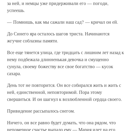
за ней, и немцы уже придерживали его — погоди,
успеешь.
— Помнишь, как мы сажали наш сад? — кричал он ей.
До Синего яра осталось шагов триста. Начинаются
жгучие соблазны памяти.
Все еще тянется улица, где тридцать с лишним лет назад к
нему подбежала длинненькая девочка и смущенно
сунула, своему божеству все свое богатство — кусок
сахара.
День тот не повторится. Он все собирался жить и жить с
ней, единственной, неповторимой. Пора этому
свершиться. И он шагнул к возлюбленной сердца своего.
Привидение рассыпалось снегом.
Ничего, он все равно будет думать, что она рядом, что
непомерное счастье выпало ему — Мария идет на его