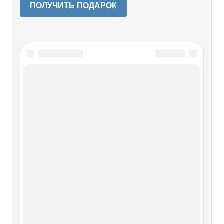
ПОЛУЧИТЬ ПОДАРОК
Читайте также
Глава 1. Сокровища майя и конец
света
Глава 1. Сокровища майя и конец света Зимой 2011–2012
года околонаучные новости были переполнены
сообщениями о том, что расшифрованы астрономические
таблицы майя, а также восстановлен календарь этой
цивилизации. Один из его циклов будто бы
заканчивается 21 декабря 2012