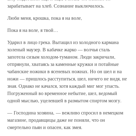
зарабатывает на хлеб. Сознание выключилось.
Люби меня, крошка, пока я на воле,
Пока я на воле, я твой…
Ударил в лицо грека. Вытащил из холодного кармана
холеный маузер. В кабачке жарко — волчья сталь
запотела сизым холодом-туманом. Люди закричали,
отпрянули, хватаясь за каменные кружки и потайные
чабанские ножики в ясеневых ножнах. Но он шел и на
ножи — пришлось расступиться, шел, ничего не видя, не
зная. Однако не качался, хотя каждый миг мог упасть.
Погруженный во временное небытие, шел, ведомый
одной мыслью, уцелевшей в размытом спиртом мозгу.
— Господина хозяина, — вежливо спросил в немецком
магазине, продавщицы даже не поняли, что он
смертельно пьян и опасен, как змея.