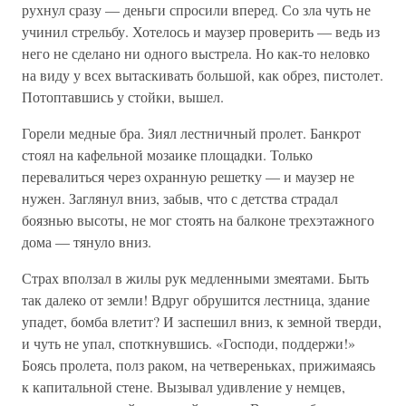
рухнул сразу — деньги спросили вперед. Со зла чуть не
учинил стрельбу. Хотелось и маузер проверить — ведь из
него не сделано ни одного выстрела. Но как-то неловко
на виду у всех вытаскивать большой, как обрез, пистолет.
Потоптавшись у стойки, вышел.
Горели медные бра. Зиял лестничный пролет. Банкрот
стоял на кафельной мозаике площадки. Только
перевалиться через охранную решетку — и маузер не
нужен. Заглянул вниз, забыв, что с детства страдал
боязнью высоты, не мог стоять на балконе трехэтажного
дома — тянуло вниз.
Страх вползал в жилы рук медленными змеятами. Быть
так далеко от земли! Вдруг обрушится лестница, здание
упадет, бомба влетит? И заспешил вниз, к земной тверди,
и чуть не упал, споткнувшись. «Господи, поддержи!»
Боясь пролета, полз раком, на четвереньках, прижимаясь
к капитальной стене. Вызывал удивление у немцев,