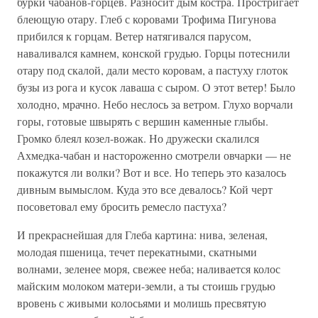
бурки чабанов-горцев. Разносит дым костра. Простригает
блеющую отару. Глеб с коровами Трофима Пигунова
прибился к горцам. Ветер натягивался парусом,
наваливался камнем, конской грудью. Горцы потеснили
отару под скалой, дали место коровам, а пастуху глоток
бузы из рога и кусок лаваша с сыром. О этот ветер! Было
холодно, мрачно. Небо неслось за ветром. Глухо ворчали
горы, готовые швырять с вершин каменные глыбы.
Громко блеял козел-вожак. Но дружески скалился
Ахмедка-чабан и настороженно смотрели овчарки — не
покажутся ли волки? Вот и все. Но теперь это казалось
дивным вымыслом. Куда это все девалось? Кой черт
посоветовал ему бросить ремесло пастуха?
И прекраснейшая для Глеба картина: нива, зеленая,
молодая пшеница, течет перекатными, скатными
волнами, зеленее моря, свежее неба; наливается колос
майским молоком матери-земли, а ты стоишь грудью
вровень с живыми колосьями и молишь пресвятую