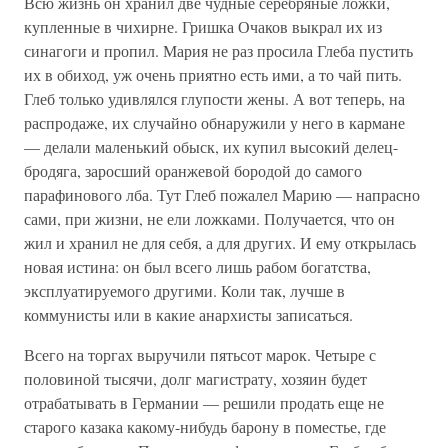
Всю жизнь он хранил две чудные серебряные ложки,
купленные в чихирне. Гришка Очаков выкрал их из
синагоги и пропил. Мария не раз просила Глеба пустить
их в обиход, уж очень приятно есть ими, а то чай пить.
Глеб только удивлялся глупости жены. А вот теперь, на
распродаже, их случайно обнаружили у него в кармане
— делали маленький обыск, их купил высокий делец-
бродяга, заросший оранжевой бородой до самого
парафинового лба. Тут Глеб пожалел Марию — напрасно
сами, при жизни, не ели ложками. Получается, что он
жил и хранил не для себя, а для других. И ему открылась
новая истина: он был всего лишь рабом богатства,
эксплуатируемого другими. Коли так, лучше в
коммунисты или в какие анархисты записаться.
Всего на торгах выручили пятьсот марок. Четыре с
половиной тысячи, долг магистрату, хозяин будет
отрабатывать в Германии — решили продать еще не
старого казака какому-нибудь барону в поместье, где