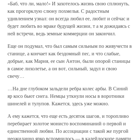
«Баб, что ли, мало!» И захотелось жизнь свою сплюнуть,
как прогорклую слюну похмелья. С радостным
удивлением узнал: он всегда любил ее, любит и сейчас и
будет любить во мраке будущей жизни, т а м дожидаясь с
ней встречи, ведь земные коммерции он закончил.
Еще он подумал, что был самым сильным по живучести в
станице, а кончает как бездомный пес, и что слабые,
добрые, как Мария, ее сын Антон, были опорой станицы
в самое лихолетье, а он вот, сильный, задул и свою
свечу…
…На дне глубоком зальдели ребра колес арбы. В Синий
яр косо бьют снега. Немцы уткнули носы в воротники
шинелей и тулупов. Кажется, здесь уже можно.
А ему кажется, что еще есть десяток шагов, и торопливо
перебирает золотое монисто воспоминаний о первой и
единственной любви. По ассоциации с такой же пургой
неожиданно ярко вспомнилось — в калейдоскопе памяти