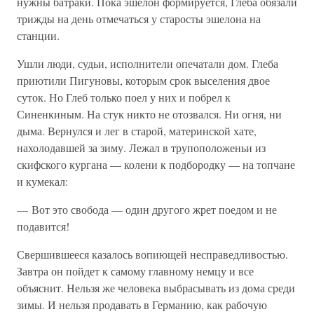
нужны батраки. Пока эшелон формируется, Глеба обязали
трижды на день отмечаться у старосты эшелона на
станции.
Ушли люди, судьи, исполнители опечатали дом. Глеба
приютили Пигуновы, которым срок выселения двое
суток. Но Глеб только поел у них и побрел к
Синенкиным. На стук никто не отозвался. Ни огня, ни
дыма. Вернулся и лег в старой, материнской хате,
нахолодавшей за зиму. Лежал в трупоположеньи из
скифского кургана — колени к подбородку — на топчане
и кумекал:
— Вот это свобода — один другого жрет поедом и не
подавится!
Свершившееся казалось вопиющей несправедливостью.
Завтра он пойдет к самому главному немцу и все
объяснит. Нельзя же человека выбрасывать из дома среди
зимы. И нельзя продавать в Германию, как рабочую