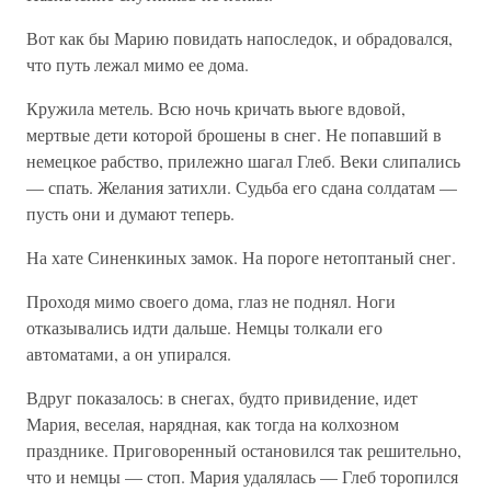
Вот как бы Марию повидать напоследок, и обрадовался,
что путь лежал мимо ее дома.
Кружила метель. Всю ночь кричать вьюге вдовой,
мертвые дети которой брошены в снег. Не попавший в
немецкое рабство, прилежно шагал Глеб. Веки слипались
— спать. Желания затихли. Судьба его сдана солдатам —
пусть они и думают теперь.
На хате Синенкиных замок. На пороге нетоптаный снег.
Проходя мимо своего дома, глаз не поднял. Ноги
отказывались идти дальше. Немцы толкали его
автоматами, а он упирался.
Вдруг показалось: в снегах, будто привидение, идет
Мария, веселая, нарядная, как тогда на колхозном
празднике. Приговоренный остановился так решительно,
что и немцы — стоп. Мария удалялась — Глеб торопился