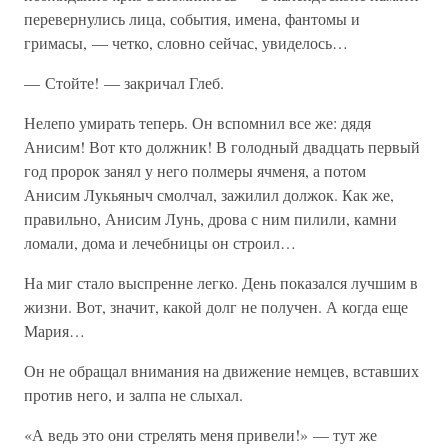
перевернулись лица, события, имена, фантомы и
гримасы, — четко, словно сейчас, увиделось…
— Стойте! — закричал Глеб.
Нелепо умирать теперь. Он вспомнил все же: дядя
Анисим! Вот кто должник! В голодный двадцать первый
год пророк занял у него полмеры ячменя, а потом
Анисим Лукьяныч смолчал, зажилил должок. Как же,
правильно, Анисим Лунь, дрова с ним пилили, камни
ломали, дома и лечебницы он строил…
На миг стало выспренне легко. День показался лучшим в
жизни. Вот, значит, какой долг не получен. А когда еще
Мария…
Он не обращал внимания на движение немцев, вставших
против него, и залпа не слыхал.
«А ведь это они стрелять меня привели!» — тут же