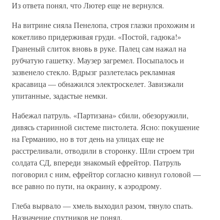
Из ответа понял, что Лютер еще не вернулся.
На витрине сияла Пенелопа, строя глазки прохожим и
кокетливо придерживая груди. «Постой, гадюка!»
Граненый слиток вновь в руке. Палец сам нажал на
рубчатую гашетку. Маузер загремел. Посыпалось и
зазвенело стекло. Вдрызг разлетелась рекламная
красавица — обнажился электроскелет. Завизжали
упитанные, задастые немки.
Набежал патруль. «Партизана» сбили, обезоружили,
дивясь старинной системе пистолета. Ясно: покушение
на Германию, но в тот день на улицах еще не
расстреливали, отводили в сторонку. Шли строем три
солдата СД, впереди знакомый ефрейтор. Патруль
поговорил с ним, ефрейтор согласно кивнул головой —
все равно по пути, на окраину, к аэродрому.
Глеба вырвало — хмель выходил разом, тянуло спать.
Назначение спутников не понял.