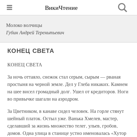
ВикиЧтение
Молоко волчицы
Губин Андрей Тереньтьевич
КОНЕЦ СВЕТА
КОНЕЦ СВЕТА
За ночь оттаяло, снежок стал серым, сырым — рваная
простыня на черной земле. Дел у Глеба никаких. Камнем
на шее висел громадный долг. Ушел от кредиторов. Ноги
во привычке шагали на аэродром.
За Цветником, в канаве сидел человек. На горле стянут
шейный платок. Остыл уже. Ванька Хмелев, мастер,
сделавший за жизнь множество телег, ульев, гробов,
домов. Одна улица в станице устно именовалась «Хутор