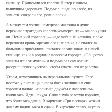
скотину. Припомнился толстяк Лютер с лицом,
пышущим здоровьем. Подумал: люди по злобе, из
зависти, сожрали его, ровно волки.
А между тем хозяин немецкого магазина в душе
переживал трагедию коллеги-коммерсанта — мыло купил
он. Немецкий торговец — чадолюбивый католик, плохо
переносил кровь зарезанного цыпленка, не гнался за
большими прибылями, пытался организовать в нашей
станице, как и в родном эльзасском городке, «Общество
защиты жен от мужей» и подумывал сам купить
разорившегося русского, чтобы спасти его от рабства.
Утром, отметившись на пересыльном пункте, Глеб
постоял у виселицы висела босая женщина в еще
хорошем пальто, «политика дружбы с населением»
кончилась. Идти некуда. Снял с зуба золотую коронку,
что болталась давно. В харчевне «Три пескаря» хозяин
дал ему водки, мяса и сдачи. В харчевне тепло, вкусно