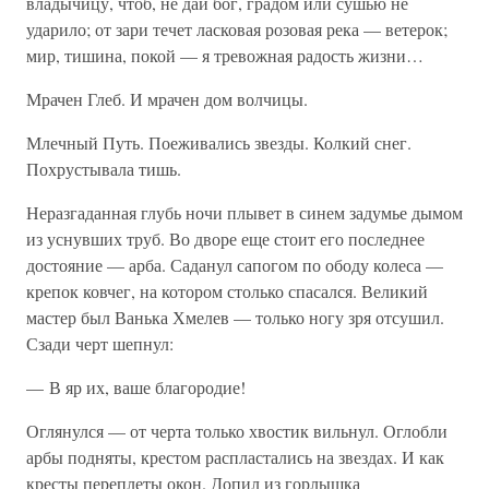
владычицу, чтоб, не дай бог, градом или сушью не
ударило; от зари течет ласковая розовая река — ветерок;
мир, тишина, покой — я тревожная радость жизни…
Мрачен Глеб. И мрачен дом волчицы.
Млечный Путь. Поеживались звезды. Колкий снег.
Похрустывала тишь.
Неразгаданная глубь ночи плывет в синем задумье дымом
из уснувших труб. Во дворе еще стоит его последнее
достояние — арба. Саданул сапогом по ободу колеса —
крепок ковчег, на котором столько спасался. Великий
мастер был Ванька Хмелев — только ногу зря отсушил.
Сзади черт шепнул:
— В яр их, ваше благородие!
Оглянулся — от черта только хвостик вильнул. Оглобли
арбы подняты, крестом распластались на звездах. И как
кресты переплеты окон. Допил из горлышка