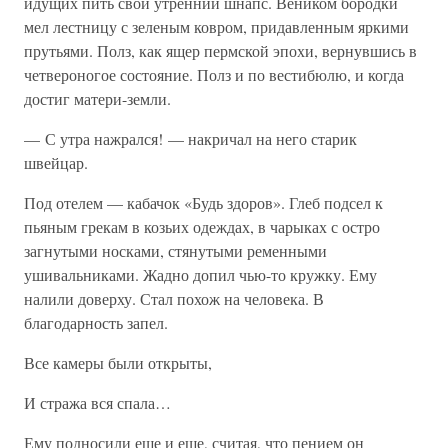
идущих пить свой утренний шнапс. Веником бородки
мел лестницу с зеленым ковром, придавленным яркими
прутьями. Полз, как ящер пермской эпохи, вернувшись в
четвероногое состояние. Полз и по вестибюлю, и когда
достиг матери-земли.
— С утра нажрался! — накричал на него старик
швейцар.
Под отелем — кабачок «Будь здоров». Глеб подсел к
пьяным грекам в козьих одеждах, в чарыках с остро
загнутыми носками, стянутыми ременными
ушивальниками. Жадно допил чью-то кружку. Ему
налили доверху. Стал похож на человека. В
благодарность запел.
Все камеры были открыты,
И стража вся спала…
Ему подносили еще и еще, считая, что пением он