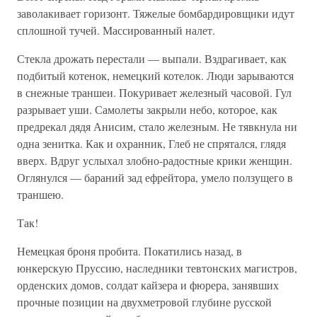
заволакивает горизонт. Тяжелые бомбардировщики идут
сплошной тучей. Массированный налет.
Стекла дрожать перестали — выпали. Вздрагивает, как
подбитый котенок, немецкий котелок. Люди зарываются
в снежные траншеи. Покуривает железный часовой. Гул
разрывает уши. Самолеты закрыли небо, которое, как
предрекал дядя Анисим, стало железным. Не тявкнула ни
одна зенитка. Как и охранник, Глеб не спрятался, глядя
вверх. Вдруг услыхал злобно-радостные крики женщин.
Оглянулся — бараний зад ефрейтора, умело ползущего в
траншею.
Так!
Немецкая броня пробита. Покатились назад, в
юнкерскую Пруссию, наследники тевтонских магистров,
орденских домов, солдат кайзера и фюрера, занявших
прочные позиции на двухметровой глубине русской