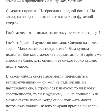
земли — в прочнейших блиндажах, могилах.
Самолеты прошли. Не бросили ни одной бомбы. На
запад, на запад понесли они тысячи тонн фугасной
смерти.
Глеб засмеялся — подыхать никому не хочется, зер гут!
Глеба забрали. Имущество описали. Спешно назначили
торги. Мало оказалось покупателей. Дом купила
полиция. Кое-как с молотка продали мыло. На арбу уже
спроса не было, хотя оценили ее смехотворно дешево —
десять марок.
В какой-нибудь секте Глеба могли причислить к
великомученикам — он жил не ради жизни, не
наслаждался ею, а стремился к чему-то: то ли к богу
собственности, то ли к будущему. Он не понимал, как
можно съесть яблоко, когда оно и полежать может. А
потом оказывалось, яблоко сожрали крысы или черви.