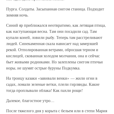
Пурга. Солдаты. Засыпанная снегом станица. Подходит
зимняя ночь.
Синий яр приближался неотвратимо, как летящая птица,
как наступающая весна. Там они посадили сад. Там
купали коней, ловили рыбу. Теперь там расстреливают
людей. Синекаменная скала нависает над замерзшей
рекой. Отполированная ветрами, обросшая терном и
кислицей, скованная холодом молчания, она и сейчас
бьет живыми родниками. Но залеплены снегом птичьи
норы, не шумят острые буруны Подкумка.
На троицу казаки «завивали венки» — жили огни в
садах, ломали зеленые ветки, плели гирлянды. Какие
тогда проплывали облака! Как пахли рощи!
Далекое, благостное утро…
После тяжелого дня у корыта с бельем или в степи Мария