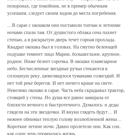
похоронах, где покойник, не в пример обычным
усопшим, следует своим ходом до места погребения.
…В сарае с окошком они поставили топчан и летними
ночами спали там. От душистого облака сена пахнет
степью, а в раскрытую дверь течет горная прохлада.
Квадрат окошка был в головах. На смутно белеющей
подушке темнеет лицо Марии, большеглазое, крупное,
родное. Ниже белеет сорочка. В окошке пламезарное
небо. Бесчисленные звездные ручьи стекаются в
сплошную реку, шевелящуюся туманами созвездий. И
нет той реке берегов. И нет ничего краше на свете.
Невелико окошко в сарае. Часть неба скрадывал трактор,
стоящий у стены. Но душа все равно замирала от
близости вечного и быстротечного. Думалось: и деды
глядели на эти звездочки. И внуки глядеть будут… И
нежнее обнимал теплую голову возлюбленной жены…
Короткие летние ночи. Давно пролетели они. Как сон,
как один день промчалась жизнь.