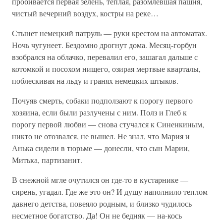
пробивается первая зелень, теплая, разомлевшая пашня,
чистый вечерний воздух, костры на реке…
Стынет немецкий патруль — руки крестом на автоматах.
Ночь чугунеет. Бездомно дрогнут дома. Месяц-горбун
взобрался на облачко, перевалил его, зашагал дальше с
котомкой и посохом нищего, озирая мертвые кварталы,
поблескивая на льду и гранях немецких штыков.
Почуяв смерть, собаки подползают к порогу первого
хозяина, если были разлучены с ним. Полз и Глеб к
порогу первой любви — снова стучался к Синенкиным,
никто не отозвался, не вышел. Не знал, что Мария и
Анька сидели в тюрьме — донесли, что сын Марии,
Митька, партизанит.
В снежной мгле очутился он где-то в кустарнике —
сирень, угадал. Где же это он? И душу наполнило теплом
давнего детства, повеяло родным, и близко чудилось
несметное богатство. Да! Он не бедняк — на-кось