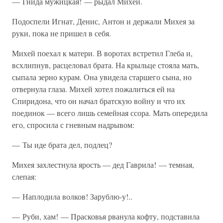
— Гнида мужицкая! — рыдал Михей.
Подоспели Игнат, Денис, Антон и держали Михея за
руки, пока не пришел в себя.
Михей поехал к матери. В воротах встретил Глеба и,
всхлипнув, расцеловал брата. На крыльце стояла мать,
сыпала зерно курам. Она увидела старшего сына, но
отвернула глаза. Михей хотел пожалиться ей на
Спиридона, что он начал братскую войну и что их
поединок — всего лишь семейная ссора. Мать опередила
его, спросила с гневным надрывом:
— Ты иде брата дел, подлец?
Михея захлестнула ярость — дед Гаврила! — темная,
слепая:
— Наплодила волков! Зарублю-у!..
— Руби, хам! — Прасковья рванула кофту, подставила