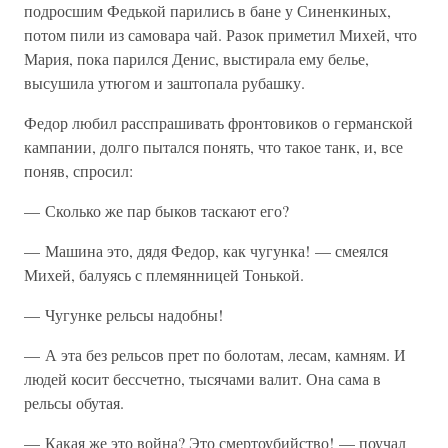
подросшим Федькой парились в бане у Синенкиных,
потом пили из самовара чай. Разок приметил Михей, что
Мария, пока парился Денис, выстирала ему белье,
высушила утюгом и заштопала рубашку.
Федор любил расспрашивать фронтовиков о германской
кампании, долго пытался понять, что такое танк, и, все
поняв, спросил:
— Сколько же пар быков таскают его?
— Машина это, дядя Федор, как чугунка! — смеялся
Михей, балуясь с племянницей Тонькой.
— Чугунке рельсы надобны!
— А эта без рельсов прет по болотам, лесам, камням. И
людей косит бессчетно, тысячами валит. Она сама в
рельсы обутая.
— Какая же это война? Это смертоубийство! — поучал