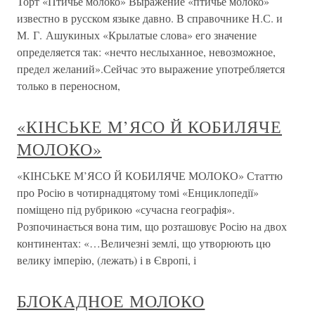
Торт «Птичье молоко» Выражение «птичье молоко»
известно в русском языке давно. В справочнике Н.С. и
М. Г. Ашукиных «Крылатые слова» его значение
определяется так: «нечто неслыханное, невозможное,
предел желаний».Сейчас это выражение употребляется
только в переносном,
«КІНСЬКЕ М’ЯСО Й КОБИЛЯЧЕ
МОЛОКО»
«КІНСЬКЕ М’ЯСО Й КОБИЛЯЧЕ МОЛОКО» Статтю
про Росію в чотирнадцятому томі «Енциклопедії»
поміщено під рубрикою «сучасна географія».
Розпочинається вона тим, що розташовує Росію на двох
континентах: «…Величезні землі, що утворюють цю
велику імперію, (лежать) і в Європі, і
БЛОКАДНОЕ МОЛОКО