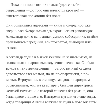
— Пока они поспеют, их нельзя будет есть без
отвращения — до того они нальются кровью! —
ответствовал полковник без погон.
Они обменялись адресами — князь и смерд, ибо уже
свершилась Февральская демократическая революция.
Александр долго вспоминал умного собеседника, втайне
преклоняясь перед ним, аристократом, знающим пять
языков.
Александр ходил в мягкой бекеше на заячьем меху, на
голове шляпа пароль высокоученого человека. Он был
трусоват, внутренне ленив — оттого вечный студент,
довольствовался малым, но не по-спартански, а по-
заячьи. Вернувшись в станицу, заведовал народным
образованием, жил на квартире у бывшей директрисы
женской гимназии, с которой сошелся без романа, она
была вдвое старше его. Выстрелы пугали его еще тогда,
когда товарищи Антона всаживали пули в потолок хаты