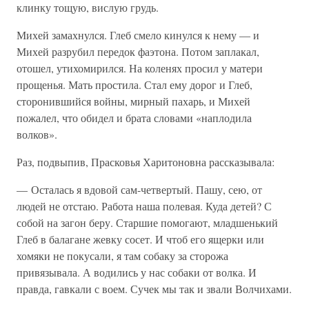
клинку тощую, вислую грудь.
Михей замахнулся. Глеб смело кинулся к нему — и
Михей разрубил передок фаэтона. Потом заплакал,
отошел, утихомирился. На коленях просил у матери
прощенья. Мать простила. Стал ему дорог и Глеб,
сторонившийся войны, мирный пахарь, и Михей
пожалел, что обидел и брата словами «наплодила
волков».
Раз, подвыпив, Прасковья Харитоновна рассказывала:
— Осталась я вдовой сам-четвертый. Пашу, сею, от
людей не отстаю. Работа наша полевая. Куда детей? С
собой на загон беру. Старшие помогают, младшенький
Глеб в балагане жевку сосет. И чтоб его ящерки или
хомяки не покусали, я там собаку за сторожа
привязывала. А водились у нас собаки от волка. И
правда, гавкали с воем. Сучек мы так и звали Волчихами.