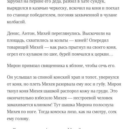
зарубил на перине его деда, разбил в хате сундук,
вырядился в казачью черкеску, вскочил на коня и поехал
по станице победителем, погоняя захваченной в чулане
колбасой.
Денис, Антон, Михей переглянулись. Выскочили на
площадь, схватились за кольты — коней! Опередил
товарищей Михей — как рысь прыгнул на своего коня,
огрел его кулаком по шее, бурей помчался к церкви…
Мирон привязал священника к яблоне, чтобы сечь его.
Он услышал за спиной конский храп и топот, увернулся
от коня, но плеть Михея разорвала ему нос и губу. Мирон
ткнул коня Михея шашкой распорол кожу на груди. Это
окончательно взбесило Михея — нестроевой человек
замахивается клинком! Тут шашка Мирона полоснула
Михея по ноге. Тогда комэска лихо, как на смотру, ссек
ему голову.