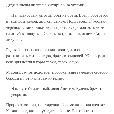
Дядя Анисим шептал в чихирне и за углами:
— Написано: сын на отца, брат на брата. Враг проберется
в твой дом женой, другом, сыном. Поля засеются костью,
черепом. Станичники наши просились домой хоть на час
на детей взглянуть, а Советы встретили их огнем. Сатана
ликует…
Родня белых спешно седлала лошадок и скакала
разыскивать сотню отцов, братьев, сыновей. Жены среди
бела дня несли в горы харчи, табак, слухи.
Михей Есаулов подстерег пророка, взял за черное серебро
бороды и потянул вразумительно:
— Язык у тебя длинный, дядя Анисим. Будешь брехать
— укоротим.
Пророк замолчал, но старушки-богомолки стали шептать.
Казаки продолжали уходить в белые. Рос саботаж.