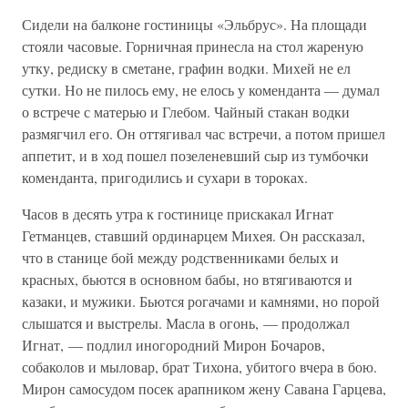
Сидели на балконе гостиницы «Эльбрус». На площади
стояли часовые. Горничная принесла на стол жареную
утку, редиску в сметане, графин водки. Михей не ел
сутки. Но не пилось ему, не елось у коменданта — думал
о встрече с матерью и Глебом. Чайный стакан водки
размягчил его. Он оттягивал час встречи, а потом пришел
аппетит, и в ход пошел позеленевший сыр из тумбочки
коменданта, пригодились и сухари в тороках.
Часов в десять утра к гостинице прискакал Игнат
Гетманцев, ставший ординарцем Михея. Он рассказал,
что в станице бой между родственниками белых и
красных, бьются в основном бабы, но втягиваются и
казаки, и мужики. Бьются рогачами и камнями, но порой
слышатся и выстрелы. Масла в огонь, — продолжал
Игнат, — подлил иногородний Мирон Бочаров,
собаколов и мыловар, брат Тихона, убитого вчера в бою.
Мирон самосудом посек арапником жену Савана Гарцева,