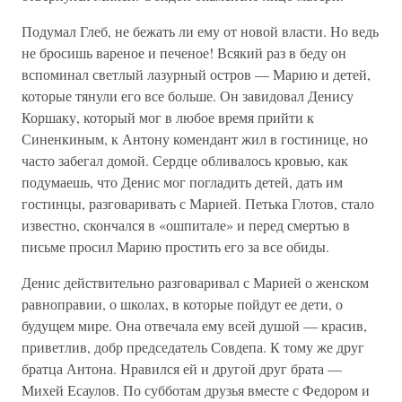
Подумал Глеб, не бежать ли ему от новой власти. Но ведь
не бросишь вареное и печеное! Всякий раз в беду он
вспоминал светлый лазурный остров — Марию и детей,
которые тянули его все больше. Он завидовал Денису
Коршаку, который мог в любое время прийти к
Синенкиным, к Антону комендант жил в гостинице, но
часто забегал домой. Сердце обливалось кровью, как
подумаешь, что Денис мог погладить детей, дать им
гостинцы, разговаривать с Марией. Петька Глотов, стало
известно, скончался в «ошпитале» и перед смертью в
письме просил Марию простить его за все обиды.
Денис действительно разговаривал с Марией о женском
равноправии, о школах, в которые пойдут ее дети, о
будущем мире. Она отвечала ему всей душой — красив,
приветлив, добр председатель Совдепа. К тому же друг
братца Антона. Нравился ей и другой друг брата —
Михей Есаулов. По субботам друзья вместе с Федором и