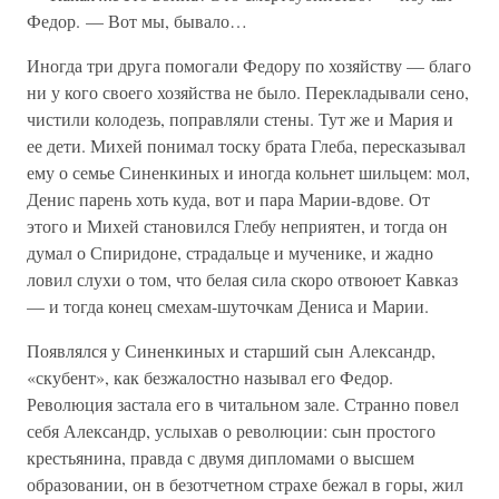
Федор. — Вот мы, бывало…
Иногда три друга помогали Федору по хозяйству — благо
ни у кого своего хозяйства не было. Перекладывали сено,
чистили колодезь, поправляли стены. Тут же и Мария и
ее дети. Михей понимал тоску брата Глеба, пересказывал
ему о семье Синенкиных и иногда кольнет шильцем: мол,
Денис парень хоть куда, вот и пара Марии-вдове. От
этого и Михей становился Глебу неприятен, и тогда он
думал о Спиридоне, страдальце и мученике, и жадно
ловил слухи о том, что белая сила скоро отвоюет Кавказ
— и тогда конец смехам-шуточкам Дениса и Марии.
Появлялся у Синенкиных и старший сын Александр,
«скубент», как безжалостно называл его Федор.
Революция застала его в читальном зале. Странно повел
себя Александр, услыхав о революции: сын простого
крестьянина, правда с двумя дипломами о высшем
образовании, он в безотчетном страхе бежал в горы, жил