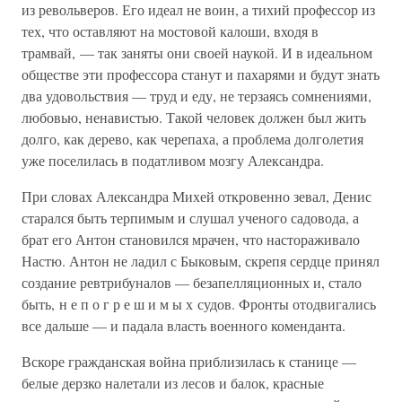
из револьверов. Его идеал не воин, а тихий профессор из
тех, что оставляют на мостовой калоши, входя в
трамвай, — так заняты они своей наукой. И в идеальном
обществе эти профессора станут и пахарями и будут знать
два удовольствия — труд и еду, не терзаясь сомнениями,
любовью, ненавистью. Такой человек должен был жить
долго, как дерево, как черепаха, а проблема долголетия
уже поселилась в податливом мозгу Александра.
При словах Александра Михей откровенно зевал, Денис
старался быть терпимым и слушал ученого садовода, а
брат его Антон становился мрачен, что настораживало
Настю. Антон не ладил с Быковым, скрепя сердце принял
создание ревтрибуналов — безапелляционных и, стало
быть, н е п о г р е ш и м ы х судов. Фронты отодвигались
все дальше — и падала власть военного коменданта.
Вскоре гражданская война приблизилась к станице —
белые дерзко налетали из лесов и балок, красные