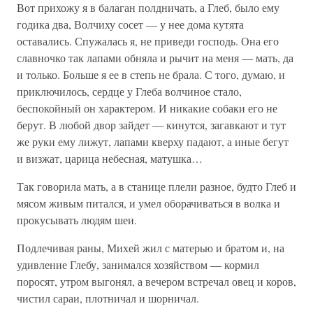
Вот прихожу я в балаган полдничать, а Глеб, было ему
годика два, Волчиху сосет — у нее дома кутята
оставались. Спужалась я, не приведи господь. Она его
славночко так лапами обняла и рычит на меня — мать, да
и только. Больше я ее в степь не брала. С того, думаю, и
приключилось, сердце у Глеба волчиное стало,
беспокойный он характером. И никакие собаки его не
берут. В любой двор зайдет — кинутся, загавкают и тут
же руки ему лижут, лапами кверху падают, а иные бегут
и визжат, царица небесная, матушка…
Так говорила мать, а в станице плели разное, будто Глеб и
мясом живым питался, и умел оборачиваться в волка и
прокусывать людям шеи.
Подлечивая раны, Михей жил с матерью и братом и, на
удивление Глебу, занимался хозяйством — кормил
поросят, утром выгонял, а вечером встречал овец и коров,
чистил сараи, плотничал и шорничал.