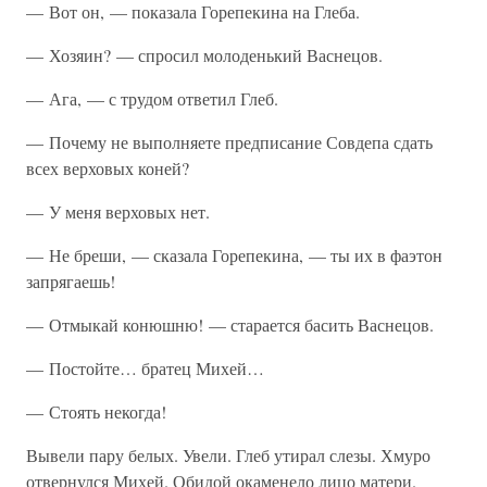
— Вот он, — показала Горепекина на Глеба.
— Хозяин? — спросил молоденький Васнецов.
— Ага, — с трудом ответил Глеб.
— Почему не выполняете предписание Совдепа сдать
всех верховых коней?
— У меня верховых нет.
— Не бреши, — сказала Горепекина, — ты их в фаэтон
запрягаешь!
— Отмыкай конюшню! — старается басить Васнецов.
— Постойте… братец Михей…
— Стоять некогда!
Вывели пару белых. Увели. Глеб утирал слезы. Хмуро
отвернулся Михей. Обидой окаменело лицо матери.