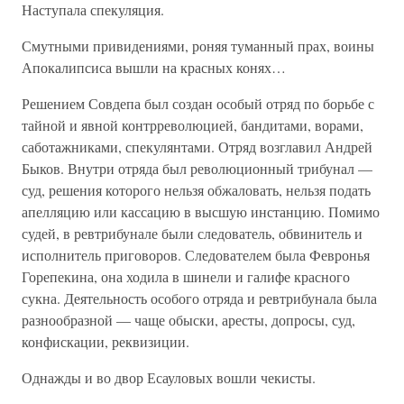
Наступала спекуляция.
Смутными привидениями, роняя туманный прах, воины
Апокалипсиса вышли на красных конях…
Решением Совдепа был создан особый отряд по борьбе с
тайной и явной контрреволюцией, бандитами, ворами,
саботажниками, спекулянтами. Отряд возглавил Андрей
Быков. Внутри отряда был революционный трибунал —
суд, решения которого нельзя обжаловать, нельзя подать
апелляцию или кассацию в высшую инстанцию. Помимо
судей, в ревтрибунале были следователь, обвинитель и
исполнитель приговоров. Следователем была Февронья
Горепекина, она ходила в шинели и галифе красного
сукна. Деятельность особого отряда и ревтрибунала была
разнообразной — чаще обыски, аресты, допросы, суд,
конфискации, реквизиции.
Однажды и во двор Есауловых вошли чекисты.