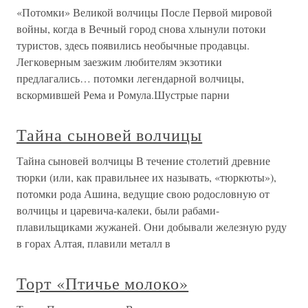
«Потомки» Великой волчицы После Первой мировой
войны, когда в Вечный город снова хлынули потоки
туристов, здесь появились необычные продавцы.
Легковерным заезжим любителям экзотики
предлагались… потомки легендарной волчицы,
вскормившей Рема и Ромула.Шустрые парни
Тайна сыновей волчицы
Тайна сыновей волчицы В течение столетий древние
тюрки (или, как правильнее их называть, «тюркюты»),
потомки рода Ашина, ведущие свою родословную от
волчицы и царевича-калеки, были рабами-
плавильщиками жужаней. Они добывали железную руду
в горах Алтая, плавили металл в
Торт «Птичье молоко»