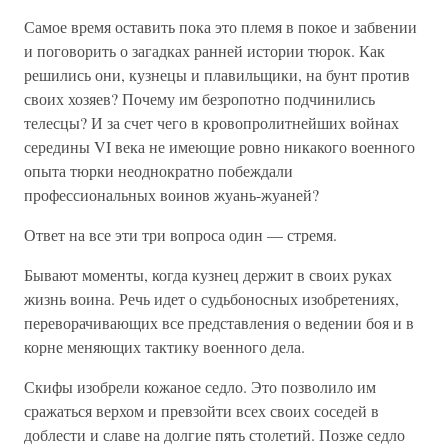
Самое время оставить пока это племя в покое и забвении
и поговорить о загадках ранней истории тюрок. Как
решились они, кузнецы и плавильщики, на бунт против
своих хозяев? Почему им безропотно подчинились
телесцы? И за счет чего в кровопролитнейших войнах
середины VI века не имеющие ровно никакого военного
опыта тюрки неоднократно побеждали
профессиональных воинов жуань-жуаней?
Ответ на все эти три вопроса один — стремя.
Бывают моменты, когда кузнец держит в своих руках
жизнь воина. Речь идет о судьбоносных изобретениях,
переворачивающих все представления о ведении боя и в
корне меняющих тактику военного дела.
Скифы изобрели кожаное седло. Это позволило им
сражаться верхом и превзойти всех своих соседей в
доблести и славе на долгие пять столетий. Позже седло