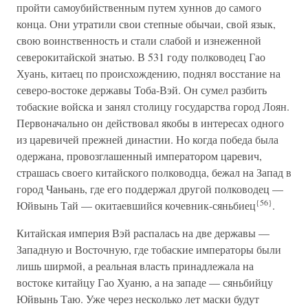
пройти самоубийственным путем хуннов до самого
конца. Они утратили свои степные обычаи, свой язык,
свою воинственность и стали слабой и изнеженной
северокитайской знатью. В 531 году полководец Гао
Хуань, китаец по происхождению, поднял восстание на
северо-востоке державы Тоба-Вэй. Он сумел разбить
тобаские войска и занял столицу государства город Лоян.
Первоначально он действовал якобы в интересах одного
из царевичей прежней династии. Но когда победа была
одержана, провозглашенный императором царевич,
страшась своего китайского полководца, бежал на Запад в
город Чаньань, где его поддержал другой полководец —
{56}
Юйвынь Тай — окитаевшийся кочевник-сяньбиец
.
Китайская империя Вэй распалась на две державы —
Западную и Восточную, где тобаские императоры были
лишь ширмой, а реальная власть принадлежала на
востоке китайцу Гао Хуаню, а на западе — сяньбийцу
Юйвынь Таю. Уже через несколько лет маски будут