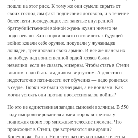
пошли на этот риск. К тому же они сумели скрыть от
своих господ сам факт подписания договора, и в течение
более пяти последующих лет занятые внутренней
братоубийственной войной жуань-жуани ничего не
подозревали. Зато тюрки вовсю готовились к будущей
войне: ковали себе оружие, покупали у жужаньцев
лошадей, тренировали свою армию. И все же шансы их
на победу над воинственной ордой хозяев были
невелики, если не сказать, мизерны. Чтобы стать в Степи
воином, надо быть всадником-виртуозом. А для этого
недостаточно пяти-шести лет обучения — надо родиться
в седле. Тюрки же были кузнецами, а не воинами. Как
могли устоять они против профессионалов войны?
Но это не единственная загадка сыновей волчицы. В 550
году импровизированная армия тюрок встретила у
подножия своих гор мятежные телеские племена. Что
происходит в Степи, где встречаются две армии?
Конечно же, битва. Но в этот раз неукротимые телесцы