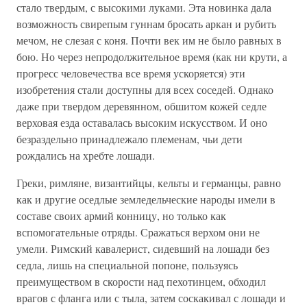
стало твердым, с высокими луками. Эта новинка дала
возможность свирепым гуннам бросать аркан и рубить
мечом, не слезая с коня. Почти век им не было равных в
бою. Но через непродолжительное время (как ни крути, а
прогресс человечества все время ускоряется) эти
изобретения стали доступны для всех соседей. Однако
даже при твердом деревянном, обшитом кожей седле
верховая езда оставалась высоким искусством. И оно
безраздельно принадлежало племенам, чьи дети
рождались на хребте лошади.
Греки, римляне, византийцы, кельты и германцы, равно
как и другие оседлые земледельческие народы имели в
составе своих армий конницу, но только как
вспомогательные отряды. Сражаться верхом они не
умели. Римский кавалерист, сидевший на лошади без
седла, лишь на специальной попоне, пользуясь
преимуществом в скорости над пехотинцем, обходил
врагов с фланга или с тыла, затем соскакивал с лошади и