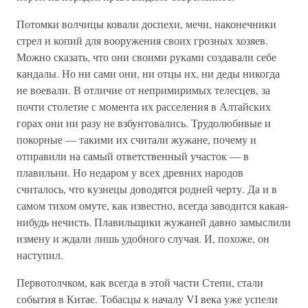
Потомки волчицы ковали доспехи, мечи, наконечники
стрел и копий для вооружения своих грозных хозяев.
Можно сказать, что они своими руками создавали себе
кандалы. Но ни сами они, ни отцы их, ни деды никогда
не воевали. В отличие от непримиримых телесцев, за
почти столетие с момента их расселения в Алтайских
горах они ни разу не взбунтовались. Трудолюбивые и
покорные — такими их считали жужане, почему и
отправили на самый ответственный участок — в
плавильни. Но недаром у всех древних народов
считалось, что кузнецы доводятся родней черту. Да и в
самом тихом омуте, как известно, всегда заводится какая-
нибудь нечисть. Плавильщики жужаней давно замыслили
измену и ждали лишь удобного случая. И, похоже, он
наступил.
Первотолчком, как всегда в этой части Степи, стали
события в Китае. Тобасцы к началу VI века уже успели