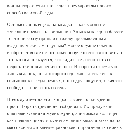
воины-тюрки учили телесцев премудростям нового
способа верховой езды.
Осталась лишь еще одна загадка — как могли не
умеющие воевать плавильщики Алтайских гор изобрести
то, что не сразу пришло в голову прославленным
всадникам скифам и гуннам? Новое оружие обычно
изобретает вовсе не тот, кому поручено его изготовить, а
тот, кто им пользуется, кто видит все достоинства и
недостатки применения старого. Изобрести стремя мог
лишь всадник, ноги которого однажды запутались в
свисающих с седла ремнях, и он вдруг ощутил, какая это
свобода — привстать из седла.
Поэтому ответ на этот вопрос, с моей точки зрения,
прост. Тюрки стремян не изобретали. Их придумали
опытные всадники жуань-жуани, а потомкам волчицы,
как плавильщикам и кузнецам, лишь выдали заказ на их
массовое изготовление, равно как и производство новых