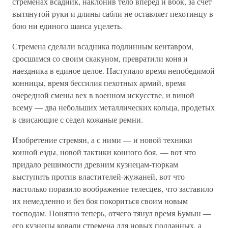
стременах всадник, наклонив тело вперед и вбок, за счет
вытянутой руки и длины сабли не оставляет пехотинцу в
бою ни единого шанса уцелеть.
Стремена сделали всадника подлинным кентавром,
сросшимся со своим скакуном, превратили коня и
наездника в единое целое. Наступало время непобедимой
конницы, время бессилия пехотных армий, время
очередной смены вех в военном искусстве, и виной
всему — два небольших металлических кольца, продетых
в свисающие с седел кожаные ремни.
Изобретение стремян, а с ними — и новой техники
конной езды, новой тактики конного боя, — вот что
придало решимости древним кузнецам-тюркам
выступить против властителей-жужаней, вот что
настолько поразило воображение телесцев, что заставило
их немедленно и без боя покориться своим новым
господам. Понятно теперь, отчего тянул время Бумын —
его кузнецы ковали стремена для новых подданных, а