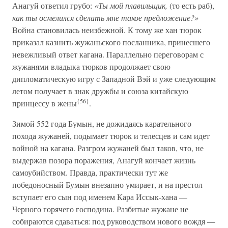
Анагуй ответил грубо:
«Ты мой плавильщик,
(то есть раб),
как ты осмелился сделать мне такое предложение?»
Война становилась неизбежной. К тому же хан тюрок
приказал казнить жужаньского посланника, принесшего
невежливый ответ кагана. Параллельно переговорам с
жужанями владыка тюрков продолжает свою
дипломатическую игру с Западной Вэй и уже следующим
летом получает в знак дружбы и союза китайскую
{56}
принцессу в жены
.
Зимой 552 года Бумын, не дожидаясь карательного
похода жужаней, подымает тюрок и телесцев и сам идет
войной на кагана. Разгром жужаней был таков, что, не
выдержав позора поражения, Анагуй кончает жизнь
самоубийством. Правда, практически тут же
победоносный Бумын внезапно умирает, и на престол
вступает его сын под именем Кара Иссык-хана —
Черного горячего господина. Разбитые жужане не
собираются сдаваться: под руководством нового вождя —