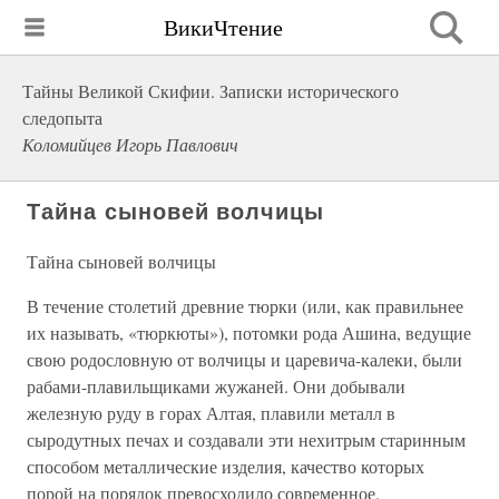
ВикиЧтение
Тайны Великой Скифии. Записки исторического
следопыта
Коломийцев Игорь Павлович
Тайна сыновей волчицы
Тайна сыновей волчицы
В течение столетий древние тюрки (или, как правильнее
их называть, «тюркюты»), потомки рода Ашина, ведущие
свою родословную от волчицы и царевича-калеки, были
рабами-плавильщиками жужаней. Они добывали
железную руду в горах Алтая, плавили металл в
сыродутных печах и создавали эти нехитрым старинным
способом металлические изделия, качество которых
порой на порядок превосходило современное.