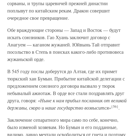
сорваны, и трупы царевичей прежней династии
поплывут по китайским рекам. Дракон совершит
очередное свое превращение.
Обе враждующие стороны — Запад и Восток — будут
искать союзников. Гао Хуань заключит договор с
Анагуем — каганом жужаней. Юйвынь Тай отправит
посольство в Степь в поисках какого-либо противовеса
жужаньской орде.
В 545 году послы доберутся до Алтая, где их примет
тюркский хан Бумын. Прибытие китайской делегации с
предложением союзного договора вызвало у тюрок
небывалый ажиотаж. В орде все стали поздравлять друг
друга, говоря:
«Ныне к нам прибыл посланник от великой
{56}
державы, скоро и наше государство возвысится»
.
Заключение сепаратного мира само по себе, конечно,
было изменой хозяевам. Но Бумын и его подданные,
видимо, давно мечтали освободиться от гнета и поэтому