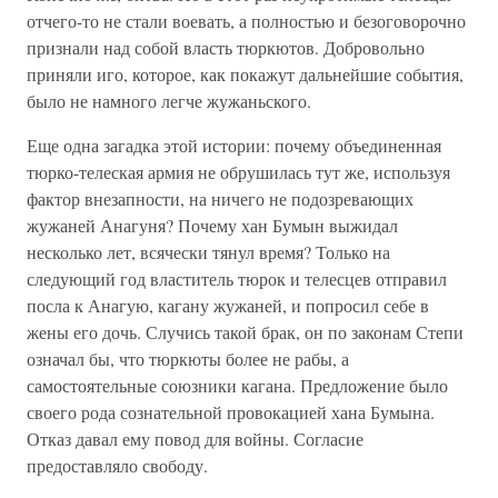
отчего-то не стали воевать, а полностью и безоговорочно
признали над собой власть тюркютов. Добровольно
приняли иго, которое, как покажут дальнейшие события,
было не намного легче жужаньского.
Еще одна загадка этой истории: почему объединенная
тюрко-телеская армия не обрушилась тут же, используя
фактор внезапности, на ничего не подозревающих
жужаней Анагуня? Почему хан Бумын выжидал
несколько лет, всячески тянул время? Только на
следующий год властитель тюрок и телесцев отправил
посла к Анагую, кагану жужаней, и попросил себе в
жены его дочь. Случись такой брак, он по законам Степи
означал бы, что тюркюты более не рабы, а
самостоятельные союзники кагана. Предложение было
своего рода сознательной провокацией хана Бумына.
Отказ давал ему повод для войны. Согласие
предоставляло свободу.