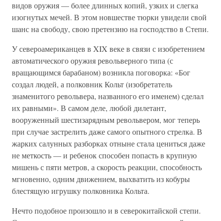
видов оружия — более длинных копий, узких и слегка
изогнутых мечей. В этом новшестве тюрки увидели свой
шанс на свободу, свою претензию на господство в Степи.
У североамериканцев в XIX веке в связи с изобретением
автоматического оружия револьверного типа (с
вращающимся барабаном) возникла поговорка: «Бог
создал людей, а полковник Кольт (изобретатель
знаменитого револьвера, названного его именем) сделал
их равными». В самом деле, любой дилетант,
вооруженный шестизарядным револьвером, мог теперь
при случае застрелить даже самого опытного стрелка. В
жарких салунных разборках отныне стала цениться даже
не меткость — и ребенок способен попасть в крупную
мишень с пяти метров, а скорость реакции, способность
мгновенно, одним движением, выхватить из кобуры
блестящую игрушку полковника Кольта.
Нечто подобное произошло и в северокитайской степи.