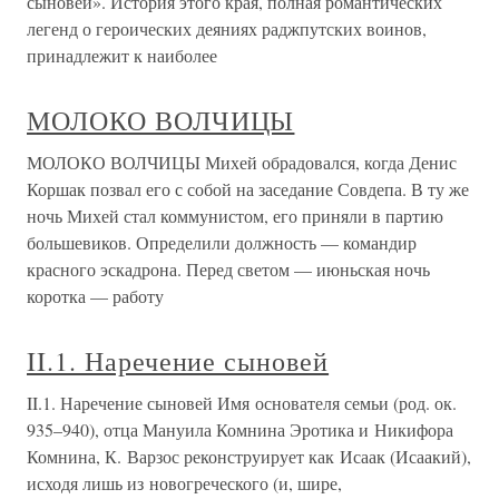
сыновей». История этого края, полная романтических
легенд о героических деяниях раджпутских воинов,
принадлежит к наиболее
МОЛОКО ВОЛЧИЦЫ
МОЛОКО ВОЛЧИЦЫ Михей обрадовался, когда Денис
Коршак позвал его с собой на заседание Совдепа. В ту же
ночь Михей стал коммунистом, его приняли в партию
большевиков. Определили должность — командир
красного эскадрона. Перед светом — июньская ночь
коротка — работу
II.1. Наречение сыновей
II.1. Наречение сыновей Имя основателя семьи (род. ок.
935–940), отца Мануила Комнина Эротика и Никифора
Комнина, К. Варзос реконструирует как Исаак (Исаакий),
исходя лишь из новогреческого (и, шире,