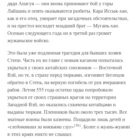
дяди Анагуя — они вновь принимают бой у горы
Лайшань и опять оказываются разбиты. Кара Иссык-хан,
как и его отец, умирает при загадочных обстоятельствах,
и на престол восходит младший брат — Мугань-хан.
Осенью следующего года он в третий раз громит
жужаньское войско.
Это была уже подлинная трагедия для бывших хозяев
Степи. Часть их во главе с новым каганом попыталась
укрыться у своих китайских союзников — Восточной
Вэй, но те, в страхе перед тюрками, изгоняют беглецов
обратно в Степь, на верную погибель от рук вчерашних
рабов. Летом 555 года остатки орды попробовали
укрыться от своих страшных врагов на территории
Западной Вэй, но оказались схвачены китайцами и
выданы тюркам. Пленников было около трех тысяч. Все
знатные воины были казнены. Пощадили лишь детей и
{56}
«следовавших за князьями слуг»
. Более о жуань-жуанях
в этих краях никто не слышал.