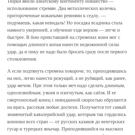
Тюрки явили азиатскому континенту новшество —
использование стремян. Два металлических колечка,
притороченные кожаными ремнями к седлу, —
подумаешь, какая невидаль! Но посадка всадника стала
намного уверенней, а обучение езде верхом — легче и
быстрее. В бою привставший на стременах воин мог с
помощью длинного копья нанести недюжинной силы
удар, да и пику не надо было бросать сразу после первого
столкновения.
А если подтянуть стремена покороче, то, приподнявшись
на них, легко нанести режущий, а не рубящий, как ранее,
удар мечом. При этом только меч надо сделать длинным,
однолезвийным, узким и изогнутым, как сабля. И ее
смертоносный конец с невиданной скоростью обрушится
на врага, рассекая любые доспехи. Получается тот самый
знаменитый кавалерийский удар, которым так гордились
конники всех стран — от русских казаков до венгерских
гусар и турецких янычар. Приподнявшийся на высоких