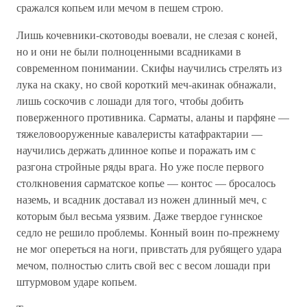
сражался копьем или мечом в пешем строю.
Лишь кочевники-скотоводы воевали, не слезая с коней,
но и они не были полноценными всадниками в
современном понимании. Скифы научились стрелять из
лука на скаку, но свой короткий меч-акинак обнажали,
лишь соскочив с лошади для того, чтобы добить
поверженного противника. Сарматы, аланы и парфяне —
тяжеловооруженные кавалеристы катафрактарии —
научились держать длинное копье и поражать им с
разгона стройные ряды врага. Но уже после первого
столкновения сарматское копье — контос — бросалось
наземь, и всадник доставал из ножен длинный меч, с
которым был весьма уязвим. Даже твердое гуннское
седло не решило проблемы. Конный воин по-прежнему
не мог опереться на ноги, привстать для рубящего удара
мечом, полностью слить свой вес с весом лошади при
штурмовом ударе копьем.