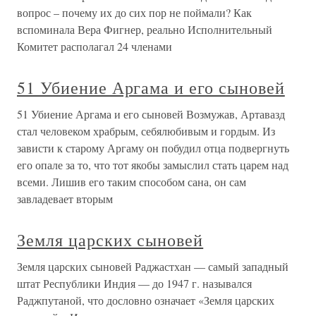
вопрос – почему их до сих пор не поймали? Как
вспоминала Вера Фигнер, реально Исполнительный
Комитет располагал 24 членами
51 Убиение Аргама и его сыновей
51 Убиение Аргама и его сыновей Возмужав, Артавазд
стал человеком храбрым, себялюбивым и гордым. Из
зависти к старому Аргаму он побудил отца подвергнуть
его опале за то, что тот якобы замыслил стать царем над
всеми. Лишив его таким способом сана, он сам
завладевает вторым
Земля царских сыновей
Земля царских сыновей Раджастхан — самый западный
штат Республики Индия — до 1947 г. назывался
Раджпутаной, что дословно означает «Земля царских