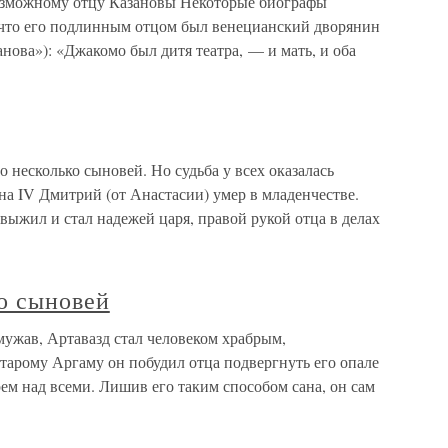
озможному отцу Казановы Некоторые биографы
 что его подлинным отцом был венецианский дворянин
нова»): «Джакомо был дитя театра, — и мать, и оба
 несколько сыновей. Но судьба у всех оказалась
а IV Дмитрий (от Анастасии) умер в младенчестве.
выжил и стал надежей царя, правой рукой отца в делах
о сыновей
мужав, Артавазд стал человеком храбрым,
тарому Аргаму он побудил отца подвергнуть его опале
арем над всеми. Лишив его таким способом сана, он сам