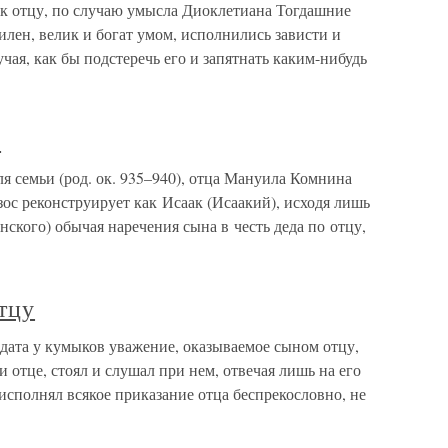
к отцу, по случаю умысла Диоклетиана Тогдашние
силен, велик и богат умом, исполнились зависти и
чая, как бы подстеречь его и запятнать каким-нибудь
й
ля семьи (род. ок. 935–940), отца Мануила Комнина
ос реконструирует как Исаак (Исаакий), исходя лишь
нского) обычая наречения сына в честь деда по отцу,
тцу
дата у кумыков уважение, оказываемое сыном отцу,
 отце, стоял и слушал при нем, отвечая лишь на его
 исполнял всякое приказание отца беспрекословно, не