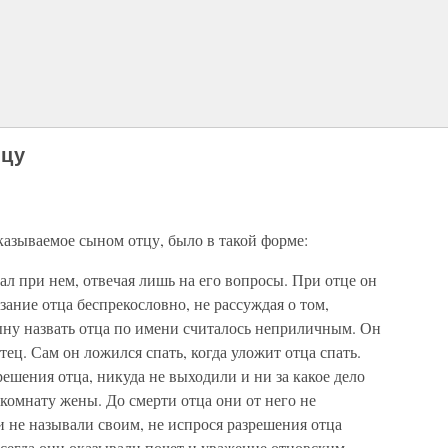
тцу
казываемое сыном отцу, было в такой форме:
ал при нем, отвечая лишь на его вопросы. При отце он
азание отца беспрекословно, не рассуждая о том,
ыну назвать отца по имени считалось неприличным. Он
тец. Сам он ложился спать, когда уложит отца спать.
ешения отца, никуда не выходили и ни за какое дело
 комнату жены. До смерти отца они от него не
и не называли своим, не испрося разрешения отца
Всегда они оказывали почет и уважение отцовским