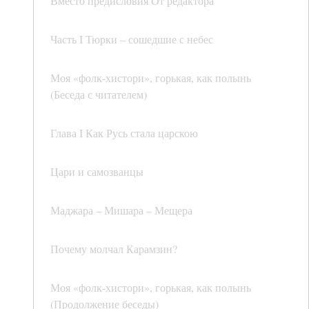
Вместо предисловия От редактора
Часть I Тюрки – сошедшие с небес
Моя «фолк-хистори», горькая, как полынь
(Беседа с читателем)
Глава I Как Русь стала царскою
Цари и самозванцы
Маджара – Мишара – Мещера
Почему молчал Карамзин?
Моя «фолк-хистори», горькая, как полынь
(Продолжение беседы)