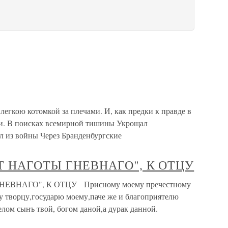
легкою котомкой за плечами. И, как предки к правде в
ми. В поисках всемирной тишины Укрощал
л из войны Через Бранденбургские
Т НАГОТЫ ГНЕВНАГО", К ОТЦУ
ВНАГО", К ОТЦУ Присному моему пречестному
 творцу,государю моему,паче же и благоприятелю
елом сынъ твой, богом даной,а дурак данной.