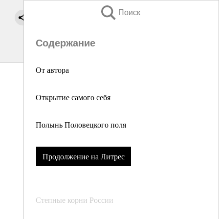
Поиск
Содержание
От автора
Открытие самого себя
Полынь Половецкого поля
Продолжение на Литрес
Степные корни России