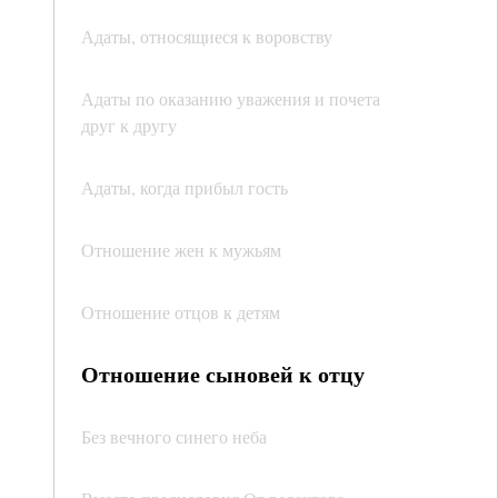
Адаты, относящиеся к воровству
Адаты по оказанию уважения и почета
друг к другу
Адаты, когда прибыл гость
Отношение жен к мужьям
Отношение отцов к детям
Отношение сыновей к отцу
Без вечного синего неба