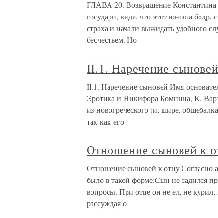
ГЛАВА 20. Возвращение Константина 
государи, видя, что этот юноша бодр, 
страха и начали выжидать удобного слу
бесчестьем. Но
II.1. Наречение сынове
II.1. Наречение сыновей Имя основате
Эротика и Никифора Комнина, К. Варз
из новогреческого (и, шире, общебалка
так как его
Отношение сыновей к о
Отношение сыновей к отцу Согласно а
было в такой форме:Сын не садился при
вопросы. При отце он не ел, не курил,
рассуждая о