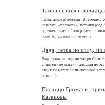
Тайна сыновей волчиц
Тайна сыновей волчицы В течение сто
называть, «тюркюты»), потомки рода
царевича-калеки, были рабами-плави
горах Алтая, плавили металл в
Дядя, тетка по отцу, по
Дядя, тетка по отцу, по матери Слав. 
специальные названия для дяди по отцу
отцу и по матери не имеют особых тер
названий
Палаццо Гримани, прин
Казановы