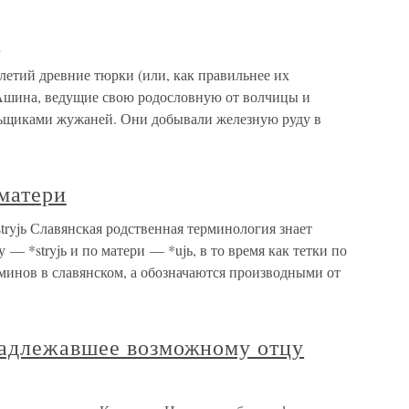
ы
летий древние тюрки (или, как правильнее их
 Ашина, ведущие свою родословную от волчицы и
льщиками жужаней. Они добывали железную руду в
 матери
*stryjь Славянская родственная терминология знает
 — *stryjь и по матери — *ujь, в то время как тетки по
минов в славянском, а обозначаются производными от
адлежавшее возможному отцу