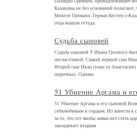
Палаццо Гримани, принадлежавшее в
Казановы не без оснований полагают,
Микеле Гримани. Герман Кестен («Каза
отца вышли оттуда.
Судьба сыновей
Судьба сыновей У Ивана Грозного было
несчастливой. Самый первый сын Иван
Второй сын Иван (тоже от Анастасии) 
опричных. Однако
51 Убиение Аргама и ег
51 Убиение Аргама и его сыновей Воз
себялюбивым и гордым. Из зависти к с
за то, что тот якобы замыслил стать ц
завладевает вторым