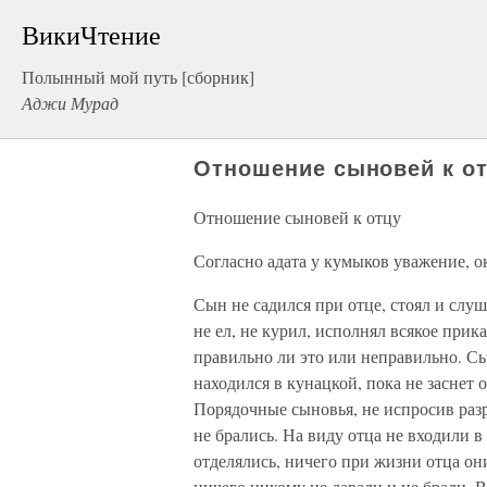
ВикиЧтение
Полынный мой путь [сборник]
Аджи Мурад
Отношение сыновей к о
Отношение сыновей к отцу
Согласно адата у кумыков уважение, о
Сын не садился при отце, стоял и слуш
не ел, не курил, исполнял всякое прик
правильно ли это или неправильно. С
находился в кунацкой, пока не заснет о
Порядочные сыновья, не испросив разр
не брались. На виду отца не входили в
отделялись, ничего при жизни отца он
ничего никому не давали и не брали. 