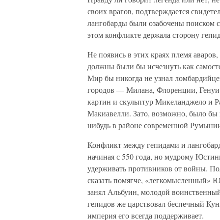
своих врагов, подтверждается свидет
лангобарды были озабочены поиском со
этом конфликте держала сторону гепид
Не появись в этих краях племя аваров,
должны были бы исчезнуть как самосто
Мир бы никогда не узнал ломбардийце
городов — Милана, Флоренции, Генуи,
картин и скульптур Микеланджело и Р
Макиавелли. Зато, возможно, было бы н
нибудь в районе современной Румынии
Конфликт между гепидами и лангобард
начиная с 550 года, но мудрому Юстини
удерживать противников от войны. По
сказать помягче, «легкомысленный» Ю
занял Альбуин, молодой воинственный
гепидов же царствовал беспечный Кун
империя его всегда поддерживает.