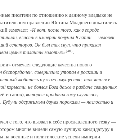
анные писатели по отношению к данному владыке не
вратительном правлении Юстина Младшего докатились
кий замечает:
«И вот, после того, как в городе
иниан, власть в империи получил Юстин — человек
ший сенаторов. Он был так скуп, что приказал
{46}
дывал целые таланты золотых»
.
рии» отмечает следующие качества нового
л беспорядочен: совершенно утопал в роскоши и
растный любитель чужого имущества, так что все
ной корысти, не боялся Бога даже в раздаче священных
ей и санов),
которые продавал кому случилось,
. Будучи одержимым двумя пороками — наглостью и
л с того, что вызвал к себе прославленного тезку —
котором многие видели самую лучшую кандидатуру в
ы на военные и политические успехи империи.