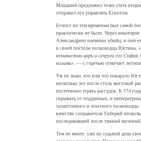
Младший предложил тезке стать втор
отправил его управлять Египтом.
Египет по тем временам был самой бо
практически не было. Через некоторое
Александрию наемных убийц, и они ем
в своей постели полководца Юстина.
«
ненавистью царь и супруга его София,
ногами»,
— с горечью отмечает летопи
Уж не знаю, кто или что покарало Юсти
несколько лет после столь жестокой р
постепенно терять рассудок. К 574 го
скрывать от подданных, и императриц
талантливого и опытного полководца, 
качестве соправителя Тиберий несколь
последовавшей после тяжкий мучений,
Тем не менее, уже на седьмой день св
аварское посольство. Поскольку шел 56