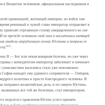
ым в Византии человеком, официальным наследником и
гатой провинцией, житницей империи, но войск там
 время ревнивый к чужой славе император отправляет в
у привозят отрезанную голову умерщвленного во сне
И не прежде оставили свой гнев и насытились кипящей
 как увидели отрубленную голову Юстина и попрали ее
{82}
сец
.
на II — Бог или некая коварная болезнь, но уже через
асправы с конкурентом император заболевает и начинает
ду сумасшествие василевса стало уже невозможно
а София находит ему удачного соправителя — Тиберия,
мудрого политика и просто благородного человека. В
ко поправил византийские дела, и по смерти Юстина,
 вызванных все той же болезнью, стал императором.
оего недолгого правления Юстин успел принять
5 год, и Баян с войском находился во франкских