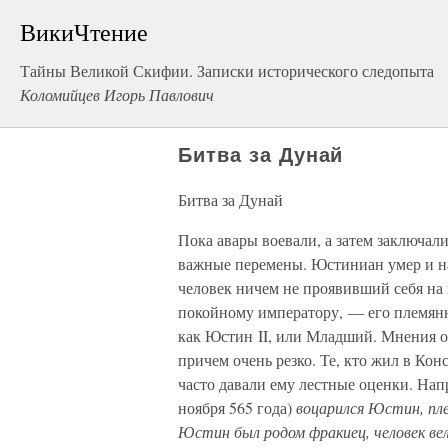
ВикиЧтение
Тайны Великой Скифии. Записки исторического следопыта
Коломийцев Игорь Павлович
Битва за Дунай
Битва за Дунай
Пока авары воевали, а затем заключал
важные перемены. Юстиниан умер и на
человек ничем не проявивший себя на
покойному императору, — его племян
как Юстин II, или Младший. Мнения о 
причем очень резко. Те, кто жил в Кон
часто давали ему лестные оценки. На
ноября 565 года)
воцарился Юстин, пл
Юстин был родом фракиец, человек вел