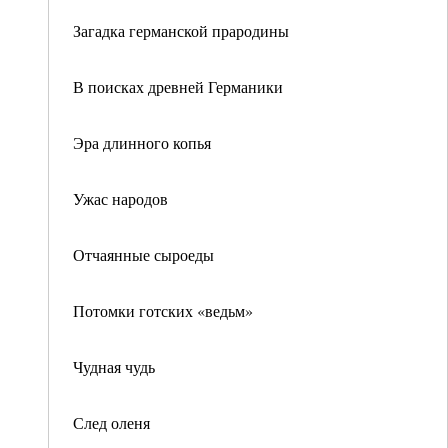
Загадка германской прародины
В поисках древней Германики
Эра длинного копья
Ужас народов
Отчаянные сыроеды
Потомки готских «ведьм»
Чудная чудь
След оленя