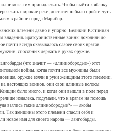
вполне могла им принадлежать. Чтобы выйти к яблоку
ересекать широкие реки, достаточно было пройти чуть
млям в районе города Марибор.
рманских племени давно и упорно. Великий Юстиниан
арам владения. Братоубийственные войны доходили до
рое почти всегда оказывалось слабее своих врагов,
-мужчин, способных держать в руках оружие.
лангобарды (что значит — «длиннобородые») этот
орительной войны, когда почти все мужчины были
ановища, оружие взяли в руки женщины этого племени.
ь на настоящих воинов, они свои длинные волосы
 Женщин было много, и когда они вышли в поле перед
зрелище издалека, подумали, что к врагам на помощь
уда взялись такие длиннобородые?» — якобы
ли. Так женщины этого племени спасли себя и
ли новое имя для своего народа — лангобарды.
 знаю, но то, что гепиды зачастую в боях превосходили