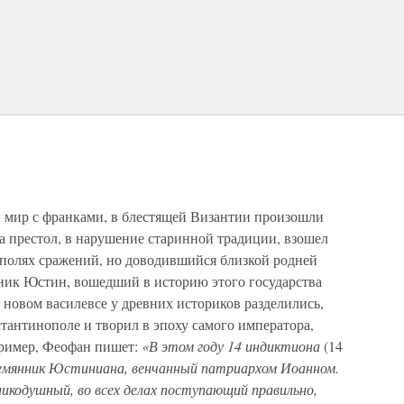
и мир с франками, в блестящей Византии произошли
 престол, в нарушение старинной традиции, взошел
 полях сражений, но доводившийся близкой родней
ник Юстин, вошедший в историю этого государства
новом василевсе у древних историков разделились,
стантинополе и творил в эпоху самого императора,
пример, Феофан пишет:
«В этом году 14 индиктиона
(14
емянник Юстиниана, венчанный патриархом Иоанном.
икодушный, во всех делах поступающий правильно,