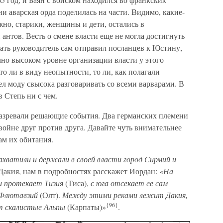
ни аварская орда поделилась на части. Видимо, какие-
жно, старики, женщины и дети, остались в
антов. Весть о смене власти еще не могла достигнуть
ать руководитель сам отправил посланцев к Юстину,
чно высоком уровне организации власти у этого
о ли в виду неопытности, то ли, как полагали
л моду свысока разговаривать со всеми варварами. В
в Степь ни с чем.
азревали решающие события. Два германских племени
ойне друг против друга. Давайте чуть внимательнее
ам их обитания.
ахватили и держали в своей власти город Сирмий и
 Дакия, нам в подробностях расскажет Иордан:
«На
ти протекает Тизия
(Тиса),
с юга отсекает ее сам
 Флютавзий
(Олт).
Между этими реками лежит Дакия,
{96}
т скалистые Альпы
(Карпаты)»
.