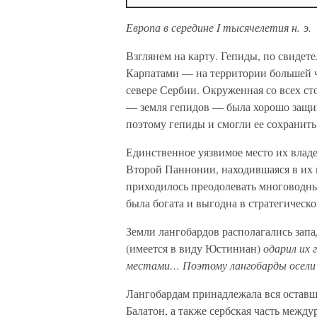
Европа в середине I тысячелетия н. э.
Взглянем на карту. Гепиды, по свидет
Карпатами — на территории большей 
севере Сербии. Окруженная со всех с
— земля гепидов — была хорошо защищ
поэтому гепиды и смогли ее сохранить
Единственное уязвимое место их владе
Второй Паннонии, находившаяся в их в
приходилось преодолевать многоводн
была богата и выгодна в стратегическом
Земли лангобардов располагались запа
(имеется в виду Юстиниан)
одарил их 
местами… Поэтому лангобарды осели н
Лангобардам принадлежала вся оставш
Балатон, а также сербская часть межд