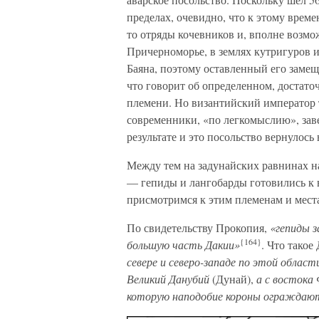
пределах, очевидно, что к этому време
то отряды кочевников и, вполне возмо
Причерноморье, в землях кутригуров и 
Баяна, поэтому оставленный его замещ
что говорит об определенном, достато
племени. Но византийский император т
современники, «по легкомыслию», заве
результате и это посольство вернулось 
Между тем на задунайских равнинах н
— гепиды и лангобарды готовились к в
присмотримся к этим племенам и мест
По свидетельству Прокопия,
«гепиды з
{164}
большую часть Дакии»
. Что такое
севере и северо-западе по этой облас
Великий Данубий
(Дунай),
а с востока
которую наподобие короны ограждаю