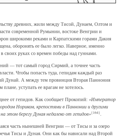
ельству древних, жили между Тисой, Дунаем, Олтом и
части современной Румынии, востоке Венгрии и
торон широкими реками и Карпатскими горами Дакия
ена, оборонять ее было легко. Наверное, именно
 в своих руках со времен победы над гуннами.
ний — тот самый город Сирмий, а точнее часть
ласти. Чтобы попасть туда, гепидам каждый раз
ый Дунай. А между тем провинция Вторая Паннония
 плане, уступать ее врагам не хотелось.
днее от гепидов. Как сообщает Прокопий:
«Император
городом Нориком, крепостями в Паннонии и другими
{164}
а этом берегу Дуная недалеко от гепидов»
.
аяся часть нынешней Венгрии — от Тисы и за озеро
уречья Тисы и Дуная. Они как бы нависали над Второй