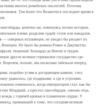
ельствами многих ромейских писателей. Поэтому
юзников. Тем более что Византия в последнее время в
ов.
 лангобарды, конечно же, повинуясь логике истории,
ятельное племя, разделив судьбу готов или вандалов.
в — северных итальянцев, не увидел бы расцвет их
 Венеции. Не было бы романа Ромео и Джульетты,
афаэля, творений Леонардо да Винчи и трудов
екое другое великое германское государство где-
. Впрочем, похоже, мы несколько забежали вперед.
ами, подобно углям в догорающем камине, тлел,
ану удавалось, где подарками, а где и угрозами,
ложение изменилось, когда императором стал, как бы
стин Младший, а престол лангобардов, сменив отца,
 вождь с горячей кровью в пламенном сердце. У
имунд, привыкший к тому, что соседняя великая