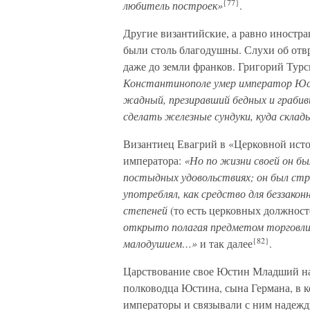
{77}
любитель построек»
.
Другие византийские, а равно иностр
были столь благодушны. Слухи об от
даже до земли франков. Григорий Турс
Константинополе умер император Юст
жадный, презиравший бедных и грабив
сделать железные сундуки, куда скла
Византиец Евагрий в «Церковной исто
императора:
«Но по жизни своей он бы
постыдных удовольствиях; он был ст
употреблял, как средство для беззакон
степеней
(то есть церковных должност
открыто полагая предметом торговли
{82}
малодушием…»
и так далее
.
Царствование свое Юстин Младший нача
полководца Юстина, сына Германа, в 
императоры и связывали с ним надежд