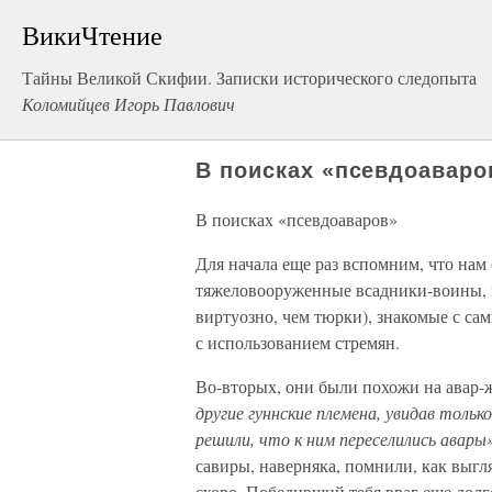
ВикиЧтение
Тайны Великой Скифии. Записки исторического следопыта
Коломийцев Игорь Павлович
В поисках «псевдоаваро
В поисках «псевдоаваров»
Для начала еще раз вспомним, что нам 
тяжеловооруженные всадники-воины, в
виртуозно, чем тюрки), знакомые с с
с использованием стремян.
Во-вторых, они были похожи на авар-
другие гуннские племена, увидав толь
решили, что к ним переселились авары
савиры, наверняка, помнили, как выг
скоро. Победивший тебя враг еще долг