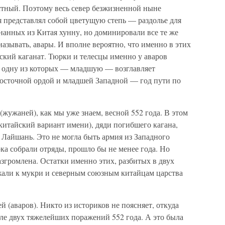
стный. Поэтому весь север безжизненной ныне
я представлял собой цветущую степь — раздолье для
гнанных из Китая хунну, но доминировали все те же
называть, авары. И вполне вероятно, что именно в этих
ский каганат. Тюрки и телесцы именно у аваров
ы, одну из которых — младшую — возглавляет
осточной ордой и младшей Западной — год пути по
(жужаней), как мы уже знаем, весной 552 года. В этом
китайский вариант имени), дяди погибшего кагана,
 Лайшань. Это не могла быть армия из Западного
ока собрали отряды, прошло бы не менее года. Но
згромлена. Остатки именно этих, разбитых в двух
жали к мукри и северным союзным китайцам царства
 (аваров). Никто из историков не поясняет, откуда
осле двух тяжелейших поражений 552 года. А это была