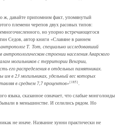
о ж, давайте припомним факт, упомянутый
этого племени черепов двух расовых типов:
емногочисленного, но упорно встречающегося
ин Седов, автор книги «Славяне в раннем
 антрополог Т. Тот, специально исследовавший
в антропологическом строении населения Аварского
алам могильников с территории Венгрии,
ть его распределения в отдельных памятниках.
 им в 23 могильниках, удельный вес которых
{185}
тавляя в среднем 7,7 процентов»
.
ого языка, сказанное означает, что слабые монголоиды
ебывали в меньшинстве. И селились рядом. Но
никак не иначе. Название хунни практически не