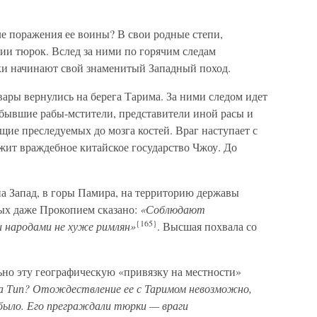
ле поражения ее воины? В свои родные степи,
и тюрок. Вслед за ними по горячим следам
ки начинают свой знаменитый Западный поход.
вары вернулись на берега Тарима. За ними следом идет
бывшие рабы-мстители, представители иной расы и
щие преследуемых до мозга костей. Враг наступает с
ежит враждебное китайское государство Чжоу. До
 Запад, в горы Памира, на территорию державы
рых даже Прокопием сказано:
«Соблюдают
{165}
и народами не хуже римлян»
. Высшая похвала со
ьно эту географическую «привязку на местности»
ка Тип? Отождествление ее с Таримом невозможно,
 было. Его преграждали тюрки — враги