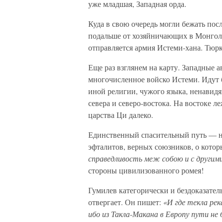
уже младшая, Западная орда.
Куда в свою очередь могли бежать пос
подальше от хозяйничающих в Монголи
отправляется армия Истеми-хана. Тюр
Еще раз взглянем на карту. Западные а
многочисленное войско Истеми. Идут 
иной религии, чужого языка, ненавидя
севера и северо-востока. На востоке л
царства Ци далеко.
Единственный спасительный путь — на
эфталитов, верных союзников, о кото
справедливость меж собою и с другим
стороны цивилизованного ромея!
Гумилев категорически и бездоказател
отвергает. Он пишет:
«И где текла ре
ибо из Такла-Макана в Европу пути не