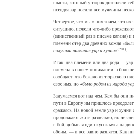
власти, который у тюрок дозволяли себ
псевдоавар носили все мужчины неско
Четвертое, что мы о них знаем, это и
ситуацию, нежели что-либо проясняют
(единственный раз в письме кагана) и
племени отер два древних вождя
«были
{201}
получили название уар и хунни»
.
Итак, два племени или два рода — уар
племена в нашем понимании, а больши
сообщает, что бежало из тюркского пл
свое имя, но
«было родом из народа уар
Задумаемся вот над чем. Кем бы они н
пути в Европу им пришлось преодолет
сражаясь. На новой земле уар и хунни с
продолжают жить раздельно, но не сли
в бой, добывая один кусок мяса на дв
обоим, — и все равно разнятся. Как п