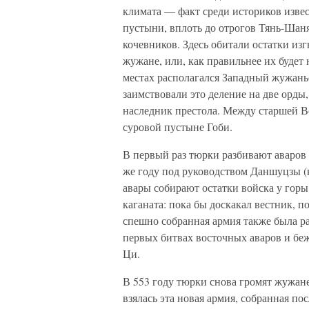
климата — факт среди историков изве
пустыни, вплоть до отрогов Тянь-Шан
кочевников. Здесь обитали остатки из
жужане, или, как правильнее их будет 
местах располагался Западный жужань
заимствовали это деление на две орд
наследник престола. Между старшей В
суровой пустыне Гоби.
В первый раз тюрки разбивают аваров 
же году под руководством Даншуцзы (
авары собирают остатки войска у горы
каганата: пока бы доскакал вестник, п
спешно собранная армия также была ра
первых битвах восточных аваров и бе
Ци.
В 553 году тюрки снова громят жужаней
взялась эта новая армия, собранная п