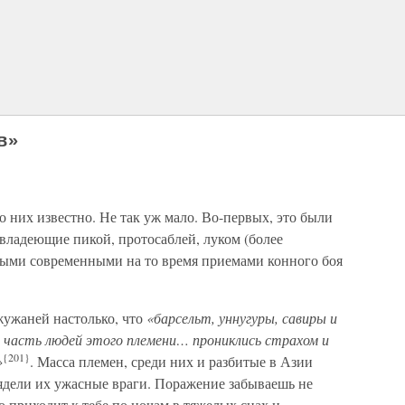
в»
о них известно. Не так уж мало. Во-первых, это были
ладеющие пикой, протосаблей, луком (более
амыми современными на то время приемами конного боя
жужаней настолько, что
«барсельт, уннугуры, савиры и
ко часть людей этого племени… прониклись страхом и
{201}
»
. Масса племен, среди них и разбитые в Азии
лядели их ужасные враги. Поражение забываешь не
о приходит к тебе по ночам в тяжелых снах и