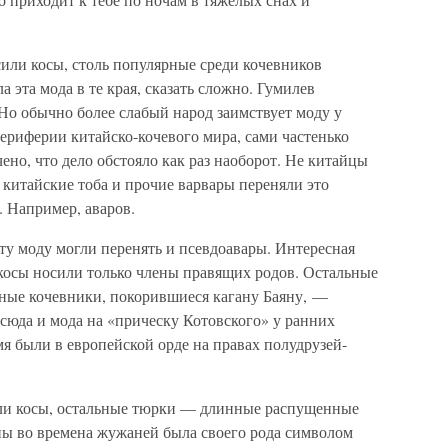
или косы, столь популярные среди кочевников
 эта мода в те края, сказать сложно. Гумилев
 Но обычно более слабый народ заимствует моду у
периферии китайско-кочевого мира, сами частенько
ено, что дело обстояло как раз наоборот. Не китайцы
а китайские тоба и прочие варвары переняли это
. Например, аваров.
ту моду могли перенять и псевдоавары. Интересная
 косы носили только члены правящих родов. Остальные
ые кочевники, покорившиеся кагану Баяну, —
сюда и мода на «прическу Котовского» у ранних
мя были в европейской орде на правах полудрузей-
или косы, остальные тюрки — длинные распущенные
ины во времена жужаней была своего рода символом