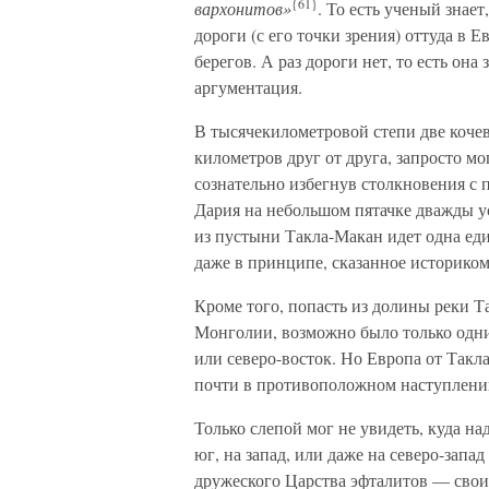
{61}
вархонитов»
. То есть ученый знае
дороги (с его точки зрения) оттуда в Е
берегов. А раз дороги нет, то есть она
аргументация.
В тысячекилометровой степи две коче
километров друг от друга, запросто мо
сознательно избегнув столкновения с
Дария на небольшом пятачке дважды ус
из пустыни Такла-Макан идет одна един
даже в принципе, сказанное историком
Кроме того, попасть из долины реки 
Монголии, возможно было только одни
или северо-восток. Но Европа от Такл
почти в противоположном наступлени
Только слепой мог не увидеть, куда на
юг, на запад, или даже на северо-зап
дружеского Царства эфталитов — своих