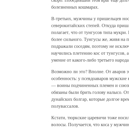
болезненных кошмарах.
В-третьих, мужчины у пришельцев нос
северокитайских степей. Откуда пришла
полагает, что от тунгусов типа мукри.
более сильного. Тунгусы же, живя на 
подражали соседям, поэтому не исключ
научились плетению кос от тунгусов, 
умение от какого-либо третьего народа
Возможно ли это? Вполне. От аваров э
особенность: у псевдоаваров мужские
— воины подчиненных племен и союзн
обязаны были брить голову налысо. От
дунайских болгар, которые долгое вре
полувассалов.
Кстати, тюркские царевичи тоже нос
волосы. Получается, что коса у мужч