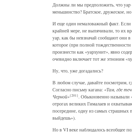
Должны ли мы предположить, что yap
меньшинство? Братское, дружеское, но 
И еще один немаловажный факт. Если 
крайней мере, не выпячивали, то их в
yap, как бы невзначай сообщают они в 
которое (при полной тождественности 
произнести как «уархунит», явно сод
очевидно включает тот же этноним «х
Ну, что, уже догадались?
В любом случае, давайте посмотрим, г
Согласно письму кагана:
«Там, где те
{201}
Черной»
. Обыкновенно называли 
отрогах великих Гималаев и охватывающ
посередине, одну из самых страшных
выйдешь»).
Но в VI веке наблюдалось всеобщее по