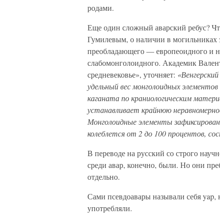
родами.
Еще один сложный аварский ребус? Чт
Гумилевым, о наличии в могильниках 
преобладающего — европеоидного и н
слабомонголоидного. Академик Валент
средневековье», уточняет:
«Венгерский
удельный вес монголоидных элементов 
каганата по краниологическим матери
устанавливает крайнюю неравномернос
Монголоидные элементы зафиксированы
колеблется от 2 до 100 процентов, сос
В переводе на русский со строго научн
среди авар, конечно, были. Но они пр
отдельно.
Сами псевдоавары называли себя yap, 
употребляли.