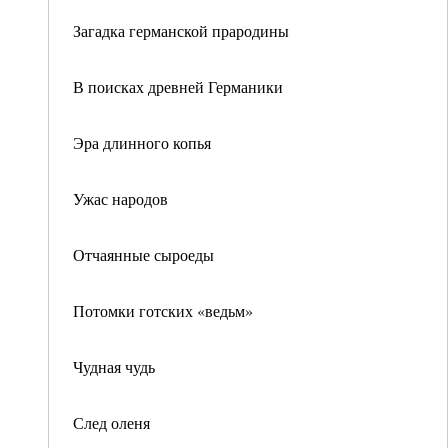
Загадка германской прародины
В поисках древней Германики
Эра длинного копья
Ужас народов
Отчаянные сыроеды
Потомки готских «ведьм»
Чудная чудь
След оленя