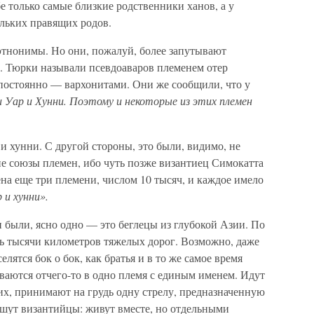
е только самые близкие родственники ханов, а у
льких правящих родов.
х этнонимы. Но они, пожалуй, более запутывают
. Тюрки называли псевдоаваров племенем отер
 постоянно — вархонитами. Они же сообщили, что у
 Уар и Хунни. Поэтому и некоторые из этих племен
 и хунни. С другой стороны, это были, видимо, не
е союзы племен, ибо чуть позже византиец Симокатта
ена еще три племени, числом 10 тысяч, и каждое имело
 и хунни».
и были, ясно одно — это беглецы из глубокой Азии. По
ь тысячи километров тяжелых дорог. Возможно, даже
елятся бок о бок, как братья и в то же самое время
ваются отчего-то в одно племя с единым именем. Идут
оих, принимают на грудь одну стрелу, предназначенную
ишут византийцы: живут вместе, но отдельными