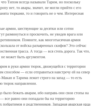
т, что Типом всегда называли Тарим, но поскольку
вропу нет, то авары, значит, не могли прийти с его
 занята тюрками, то и говорить не о чем. Интересная
вые армии, шествующие за десятки или сотни
гут разминуться и проскочить, не увидев врага или
 противником. Помните, как многотысячная армия
кользала от войска разъяренных скифов? Это сейчас
ственная трасса. А тогда — вся степь дорога. Так что,
 не может быть аргументом.
Тарим в руки армии тюрок, движущейся с территории
м способом — если отправиться навстречу ей на север
а-Макан и Тарима лежит строго на запад — то есть
ю тюрок направлении.
до было бежать аварам, ибо направь они свои стопы на
ад — все равно они попадали бы на территорию
 побратимов и родственников. Западная аварская орда