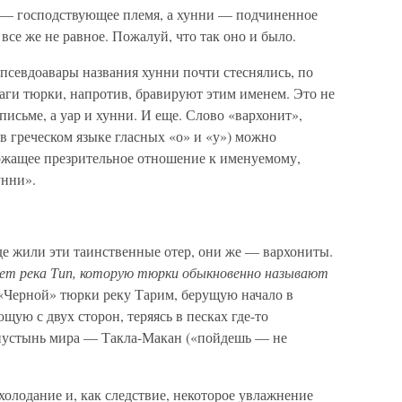
 — господствующее племя, а хунни — подчиненное
все же не равное. Пожалуй, что так оно и было.
псевдоавары названия хунни почти стеснялись, по
раги тюрки, напротив, бравируют этим именем. Это не
письме, а уар и хунни. И еще. Слово «вархонит»,
в греческом языке гласных «о» и «у») можно
ержащее презрительное отношение к именуемому,
унни».
де жили эти таинственные отер, они же — вархониты.
чет река Тип, которую тюрки обыкновенно называют
«Черной» тюрки реку Тарим, берущую начало в
ую с двух сторон, теряясь в песках где-то
 пустынь мира — Такла-Макан («пойдешь — не
холодание и, как следствие, некоторое увлажнение