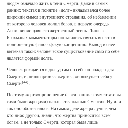
людям означало жить в тени Смерти. Даже в самых
ранних текстах в понятие «долг» вкладывался более
широкий смысл внутреннего страдания, об избавлении
от которого человек молил богов, в первую очередь
Агни, воплощавшего жертвенный огонь. Лишь в
Брахманах комментаторы попытались связать все это в
полноценную философскую концепцию. Вывод из нее
вытекал такой: человеческое существование само по себе
является формой долга.
Человек рождается в долгу; сам по себе он рожден для
Смерти, и, лишь принося жертвы, он выкупает себя у
{44}
Смерти
.
Поэтому жертвоприношение (а эти ранние комментаторы
сами были жрецами) называется «данью Смерти». Ну или
так оно обозначалось. На самом деле жрецы лучше, чем
кто-либо другой, знали, что жертва приносится всем
богам, а не только Смерти, которая была лишь