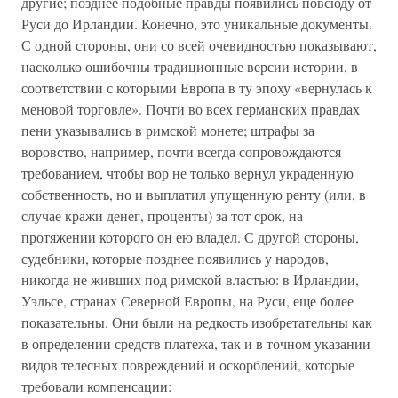
другие; позднее подобные правды появились повсюду от
Руси до Ирландии. Конечно, это уникальные документы.
С одной стороны, они со всей очевидностью показывают,
насколько ошибочны традиционные версии истории, в
соответствии с которыми Европа в ту эпоху «вернулась к
меновой торговле». Почти во всех германских правдах
пени указывались в римской монете; штрафы за
воровство, например, почти всегда сопровождаются
требованием, чтобы вор не только вернул украденную
собственность, но и выплатил упущенную ренту (или, в
случае кражи денег, проценты) за тот срок, на
протяжении которого он ею владел. С другой стороны,
судебники, которые позднее появились у народов,
никогда не живших под римской властью: в Ирландии,
Уэльсе, странах Северной Европы, на Руси, еще более
показательны. Они были на редкость изобретательны как
в определении средств платежа, так и в точном указании
видов телесных повреждений и оскорблений, которые
требовали компенсации: