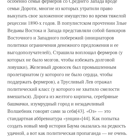
особенно семьи фермеров со Среднего Запада вроде
семьи Дороти, многие из которых утратили право
выкупать свое заложенное имущество во время тяжелой
рецессии 1890-х годов. В популистском прочтении Злые
Ведьмы Востока и Запада представляли собой банкиров
Восточного и Западного побережий (инициаторов
политики ограничения денежного предложения и ее
выгодополучателей), Страшила воплощал фермеров (у
которых не было мозгов, чтобы избежать долговой
ловушки), Железный дровосек был промышленным
пролетариатом (у которого не было сердца, чтобы
поддержать фермеров), а Трусливый Лев отражал
политический класс (у которого не хватило смелости
вмешаться). Дорога из желтого кирпича, серебряные
башмачки, изумрудный город и незадачливый
Волшебник говорят сами за себя[43]. «Оз» — это
стандартная аббревиатура «унции»[44]. Как попытка
создать новый миф история Баума оказалась на редкость
удачной, а вот как политическая пропаганда — не очень.