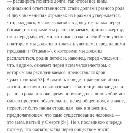
— расширить понятие долга, так чтобы все виды
социальной ответственности стали долгами разного рода.
В двух знаменитых отрывках из Брахман утверждается,
что, рождаясь, мы оказываемся в долгу не только перед
богами, с которыми мы расплачиваемся, принося жертву,
но и перед мудрецами, которые создали ведийское учение
и которым мы должны отплатить учением; перед нашими
предками («Отцами»), с которыми мы должны
расплатиться, родив детей; и, наконец, перед «людьми»,
что, видимо, означает перед всем человечеством, с
которым мы расплачиваемся, предоставляя кров
чужестранцам[53]. Всякий, кто ведет праведный образ
жизни, постоянно выплачивает экзистенциальные долги
разного рода; в то же время понятие долга вновь обретает
смысл простого обязательства перед обществом, а значит,
перестает быть таким страшным, как в значении,
предполагающем, что само существование человека —
это заем, взятый у Смерти[54]. Не в последнюю очередь
потому, что обязательства перед обществом носят