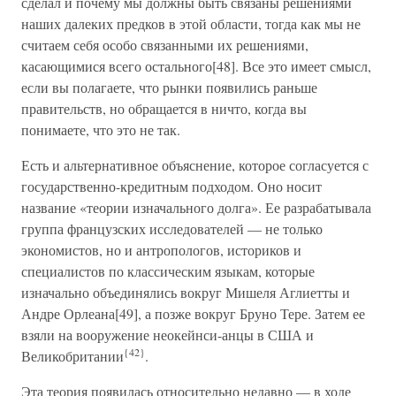
сделал и почему мы должны быть связаны решениями
наших далеких предков в этой области, тогда как мы не
считаем себя особо связанными их решениями,
касающимися всего остального[48]. Все это имеет смысл,
если вы полагаете, что рынки появились раньше
правительств, но обращается в ничто, когда вы
понимаете, что это не так.
Есть и альтернативное объяснение, которое согласуется с
государственно-кредитным подходом. Оно носит
название «теории изначального долга». Ее разрабатывала
группа французских исследователей — не только
экономистов, но и антропологов, историков и
специалистов по классическим языкам, которые
изначально объединялись вокруг Мишеля Аглиетты и
Андре Орлеана[49], а позже вокруг Бруно Тере. Затем ее
взяли на вооружение неокейнси-анцы в США и
{42}
Великобритании
.
Эта теория появилась относительно недавно — в ходе