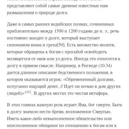
представляют собой самые древние известные нам
размышления о природе долга.
Даже в самых ранних ведийских поэмах, сочиненных
приблизительно между 1500 и 1200 годами до н. э., речь
постоянно заходит о долге, который выступает
синонимом вины и греха[50]. Есть множество молитв,
которые обращены к богам с просьбой освободить
молящегося от оков или уз долга. Иногда это относится к
долгу в прямом смысле. Например, в Ригведе (10.34)
дается длинное описание бедственного положения, в
котором оказывается игрок: «Обремененный долгами,
испуганно ищущий денег, // Идет он ночью в дом других
{43}
(людей)»
. В других местах это чистая метафора.
В этих гимнах важную роль играет Яма, бог смерти. Быть
в долгу значило нести бремя, возложенное Смертью.
Иметь какое-либо невыполненное обязательство или
неисполненное обещание по отношению к богам или к