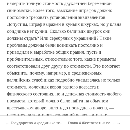
измерить точную стоимость двухлетней беременной
свиноматки. Более того, взыскание штрафов должно
постоянно требовать установления эквивалентов.
Допустим, штраф выражен в куньих шкурках, но у клана
обидчика нет куниц. Сколько беличьих шкурок они
должны отдать? Или серебряных украшений? Такие
проблемы должны были возникать постоянно и
приводили к выработке общих правил, пусть и
приблизительных, относительно того, какие предметы
соответствовали друг другу по стоимости. Это помогает
объяснить, почему, например, в средневековых
валлийских судебниках подробно указывалась не только
стоимость молочных коров разного возраста и
физического состояния, но и денежная стоимость любого
предмета, который можно было найти на обычном
крестьянском дворе, вплоть до последнего полена, —
несмотря на то что нет оснований верить, что в те
времена большая часть этих вещей продавалась на
←
→
Государство и кредитные теории денег
Глава 4 Жестокость и искупление
открытом рынке[60].