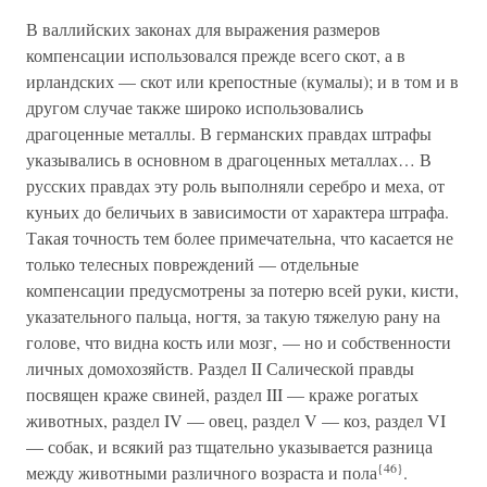
В валлийских законах для выражения размеров
компенсации использовался прежде всего скот, а в
ирландских — скот или крепостные (кумалы); и в том и в
другом случае также широко использовались
драгоценные металлы. В германских правдах штрафы
указывались в основном в драгоценных металлах… В
русских правдах эту роль выполняли серебро и меха, от
куньих до беличьих в зависимости от характера штрафа.
Такая точность тем более примечательна, что касается не
только телесных повреждений — отдельные
компенсации предусмотрены за потерю всей руки, кисти,
указательного пальца, ногтя, за такую тяжелую рану на
голове, что видна кость или мозг, — но и собственности
личных домохозяйств. Раздел II Салической правды
посвящен краже свиней, раздел III — краже рогатых
животных, раздел IV — овец, раздел V — коз, раздел VI
— собак, и всякий раз тщательно указывается разница
{46}
между животными различного возраста и пола
.