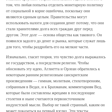
том, что любая попытка отделить монетарную политику
от социальной в корне ошибочна, поскольку они
являются единым целым. Правительства могут
использовать налоги для создания денег потому, что они
стали хранителями долга всех граждан друг перед
другом. Этот долг — основа общества как такового. Он
появился задолго до денег и рынка, которые служат лишь
для того, чтобы раздробить его на мелкие части.
Изначально, гласит теория, это чувство долга выражалось
не государством, а посредством религии. Чтобы
обосновать эту идею, Аглиетта и Орлеан обратились к
некоторым ранним религиозным санскритским
произведениям — гимнам, молитвам, стихотворениям,
собранным в Ведах, и к Брахманам, комментариям Вед,
которые были составлены жрецами в последующие
столетия и ныне считаются первоисточником
индуистской мысли. Выбор не такой странный, каким он
может показаться на первый взгляд. Эти тексты