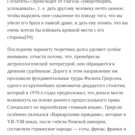
(«платить») происходит от глагола «умиротворять,
успокаивать», т. е. дать другому человеку нечто ценное,
чтобы выразить свое сожаление по поводу того, что вы
убили его брата в пьяной драке, и дать ему понять, что вы
очень хотели бы избежать кровной мести с его
стороны[59].
Последнему варианту теоретики долга уделяют особое
внимание, отчасти потому, что, пренебрегая
антропологической литературой, они обращаются к
древним судебникам. Дорогу в этом направлении им
проложили фундаментальные труды Филипа Грирсона,
одного из крупнейших нумизматов двадцатого столетия,
который в 1970-х годах предположил, что деньги могли
возникнуть на основе раннего процессуального права.
Специалист по европейским «темным векам», Грирсон
особенно увлекался «Варварскими правдами», которые в
VII–VIII веках, после гибели Римской империи,
составляли германские народы — готы, фризы, франки и