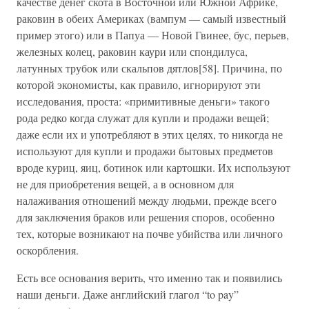
качестве денег скота в Восточной или Южной Африке,
раковин в обеих Америках (вампум — самый известный
пример этого) или в Папуа — Новой Гвинее, бус, перьев,
железных колец, раковин каури или спондилуса,
латунных трубок или скальпов дятлов[58]. Причина, по
которой экономисты, как правило, игнорируют эти
исследования, проста: «примитивные деньги» такого
рода редко когда служат для купли и продажи вещей;
даже если их и употребляют в этих целях, то никогда не
используют для купли и продажи бытовых предметов
вроде куриц, яиц, ботинок или картошки. Их используют
не для приобретения вещей, а в основном для
налаживания отношений между людьми, прежде всего
для заключения браков или решения споров, особенно
тех, которые возникают на почве убийства или личного
оскорбления.
Есть все основания верить, что именно так и появились
наши деньги. Даже английский глагол “to pay”