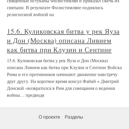
священные истуканы Филистимлян и приказал сжечь их
святыни. В результате Филистимляне поднялись
религиозной войной на
15.6. Куликовская битва у рек Яуза
и Дон (Москва) описана Ливием
как битва при Клузии и Сентине
15.6. Куликовская битва у рек Яуза и Дон (Москва)
описана Ливием как битва при Клузии и Сентине Войска
Рима и его противников начинают движение навстречу
друг другу. На короткое время консул Фабий = Дмитрий
Донской «возвратился в Рим для совещания о ведении
войны… предвидя
О проекте
Разделы