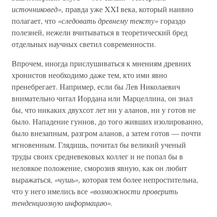
источниковед»,
правда уже XXI века, который наивно
полагает, что
«следовать древнему тексту»
гораздо
полезней, нежели вчитываться в теоретический бред
отдельных научных светил современности.
Впрочем, иногда прислушиваться к мнениям древних
хронистов необходимо даже тем, кто ими явно
пренебрегает. Например, если бы Лев Николаевич
внимательно читал Иордана или Марцеллина, он знал
бы, что никаких двухсот лет ни у аланов, ни у готов не
было. Нападение гуннов, до того живших изолированно,
было внезапным, разгром аланов, а затем готов — почти
мгновенным. Глядишь, почитал бы великий ученый
труды своих средневековых коллег и не попал бы в
неловкое положение, сморозив явную, как он любит
выражаться,
«чушь»,
которая тем более непростительна,
что у него имелись все
«возможности проверить
тенденциозную информацию».