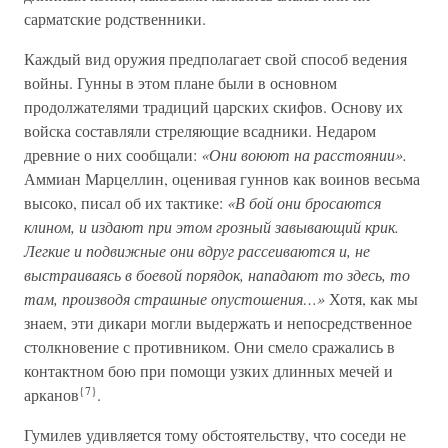
сарматские родственники.
Каждый вид оружия предполагает свой способ ведения
войны. Гунны в этом плане были в основном
продолжателями традиций царских скифов. Основу их
войска составляли стреляющие всадники. Недаром
древние о них сообщали:
«Они воюют на расстоянии».
Аммиан Марцеллин, оценивая гуннов как воинов весьма
высоко, писал об их тактике:
«В бой они бросаются
клином, и издают при этом грозный завывающий крик.
Легкие и подвижные они вдруг рассеиваются и, не
выстраиваясь в боевой порядок, нападают то здесь, то
там, производя страшные опустошения…»
Хотя, как мы
знаем, эти дикари могли выдержать и непосредственное
столкновение с противником. Они смело сражались в
контактном бою при помощи узких длинных мечей и
{7}
арканов
.
Гумилев удивляется тому обстоятельству, что соседи не