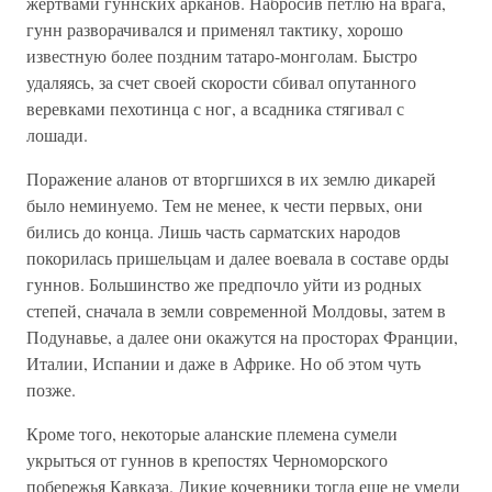
жертвами гуннских арканов. Набросив петлю на врага,
гунн разворачивался и применял тактику, хорошо
известную более поздним татаро-монголам. Быстро
удаляясь, за счет своей скорости сбивал опутанного
веревками пехотинца с ног, а всадника стягивал с
лошади.
Поражение аланов от вторгшихся в их землю дикарей
было неминуемо. Тем не менее, к чести первых, они
бились до конца. Лишь часть сарматских народов
покорилась пришельцам и далее воевала в составе орды
гуннов. Большинство же предпочло уйти из родных
степей, сначала в земли современной Молдовы, затем в
Подунавье, а далее они окажутся на просторах Франции,
Италии, Испании и даже в Африке. Но об этом чуть
позже.
Кроме того, некоторые аланские племена сумели
укрыться от гуннов в крепостях Черноморского
побережья Кавказа. Дикие кочевники тогда еще не умели