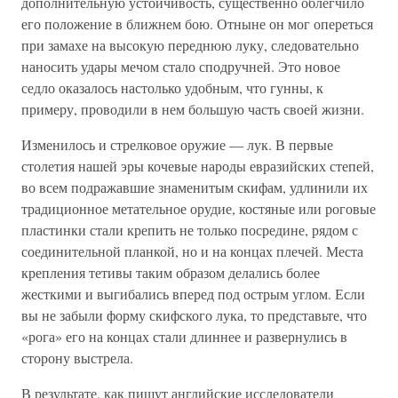
дополнительную устойчивость, существенно облегчило
его положение в ближнем бою. Отныне он мог опереться
при замахе на высокую переднюю луку, следовательно
наносить удары мечом стало сподручней. Это новое
седло оказалось настолько удобным, что гунны, к
примеру, проводили в нем большую часть своей жизни.
Изменилось и стрелковое оружие — лук. В первые
столетия нашей эры кочевые народы евразийских степей,
во всем подражавшие знаменитым скифам, удлинили их
традиционное метательное орудие, костяные или роговые
пластинки стали крепить не только посредине, рядом с
соединительной планкой, но и на концах плечей. Места
крепления тетивы таким образом делались более
жесткими и выгибались вперед под острым углом. Если
вы не забыли форму скифского лука, то представьте, что
«рога» его на концах стали длиннее и развернулись в
сторону выстрела.
В результате, как пишут английские исследователи