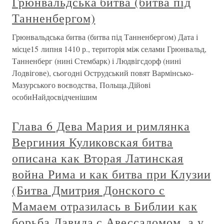
Грюнвальдська битва (битва під
Танненбергом)
Грюнвальдська битва (битва під Танненбергом) Дата і
місце15 липня 1410 р., територія між селами Грюнвальд,
Танненберг (нині Стембарк) і Людвігсдорф (нині
Лодвігове), сьогодні Острудський повят Вармінсько-
Мазурського воєводства, Польща.Дійові
особиНайдосвідченішим
Глава 6 Дева Мария и римлянка
Вергиния Куликовская битва
описана как Вторая Латинская
война Рима и как битва при Клузии
(Битва Дмитрия Донского с
Мамаем отразилась в Библии как
борьба Давида с Авессаломом, а у