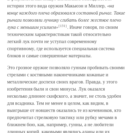
истории этого вида оружия Макьюэн и Миллер,
«на
конце каждого плеча образовался составной рычаг. Такие
рычаги позволяли лучнику сгибать более жесткое плечо
{131}
лука с меньшим усилием»
. Иначе говоря, по своим
техническим характеристикам такой относительно
легкий лук почти не уступал современному
спортивному, где используется специальная система
блоков и самые совершенные материалы.
Это грозное оружие позволяло гуннам пробивать своими
стрелами с костяными наконечниками кожаные и
металлические доспехи своих врагов. Правда, у этого
изобретения были и свои минусы. Лук оказался
несколько длиннее скифского, а значит, не столь удобен
для всадника. Тем не менее в целом, как видим, в
выигрыше от новшеств оказались те из кочевников, кто
предпочитал стрелковую тактику или рубку мечами в
ближнем бою, как, например, гунны, а не любители
длинных копий, каковыми являлись аланы или их