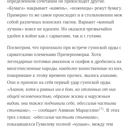
определенном сочетании он превосходит другие.
«Бумага» накрывает «камень», «ножницы» режут бумагу.
Примерно то же самое происходит и в столкновении меж
собой различных воинских тактик. Вариант «конный
лучник» вовсе не идеален. Но оказался чрезвычайно
удобен в войне как с сарматами, так и с готами.
Посмотрим, что произошло при встрече гуннской орды с
сарматскими племенами Причерноморья. Хотя
легендарные потомки амазонок и скифов и дробились на
многочисленные народы, наиболее воинственные из них,
покорившие к этому времени прочих, звались аланами.
Они и приняли на себя первый удар гуннской орды.
«Аланов, хотя и равных им в бою, но отличных от них
общей человечностью, образом жизни и наружным
видом, они также подчинили себе, обессилив частыми
{7}
стычками»,
— сообщает Аммиан Марцеллин
. В этих
трех словах:
«обессилив частыми стычками»,
показавшихся Гумилеву полной
«чушью»,
между тем