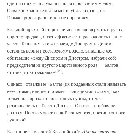
один из них успел ударить царя в бок своим мечом.
Отважных мстителей на месте убила охрана, но
Германарих от раны так и не оправился.
Больной, дряхлый старик не мог твердо держать в руках
царство предков, и готы фактически раскололись на две
части. Те из них, кто жил между Днепром и Доном,
остались верны престарелому вождю, западные же,
обитавшие между Днепром и Днестром, избрали себе
предводителя из другого царственного рода — Балтов,
{96}
что значит «отважных»
.
Однако «отважные» Балты (их подданных стали называть
везеготами, или вестготами — западными готами), как
только на горизонте показались гунны, тотчас
ретировались на берега Днестра. Остготы пробовали
драться. Но что может пеший копьеносец против конного
лучника?
Как пишет Прокопий Кесарийский:
«Гунны, внезапно