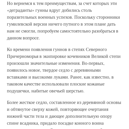
Но вернемся к тем преимуществам, за счет которых эти
«деграданты» гунны вдруг добились столь
поразительных военных успехов. Поскольку сторонники
гумилевской версии ничего путного в этом плане дать
нам не смогли, попробуем самостоятельно разобраться в
данном вопросе.
Ко времени появления гуннов в степях Северного
Причерноморья в экипировке кочевников Великой степи
произошли значительные изменения. Во-первых,
появилось новое, твердое седло с деревянными
вставками и высокими луками. Ранее, как известно, в
таковом качестве использовали плоские кожаные
подушечки, набитые овечьей шерстью.
Более жесткое седло, составленное из деревянной основы
и обтянутое сверху кожей, повторяющее очертания
нижней части тела и дающее дополнительную опору
спине всадника, придало посадке конного воина