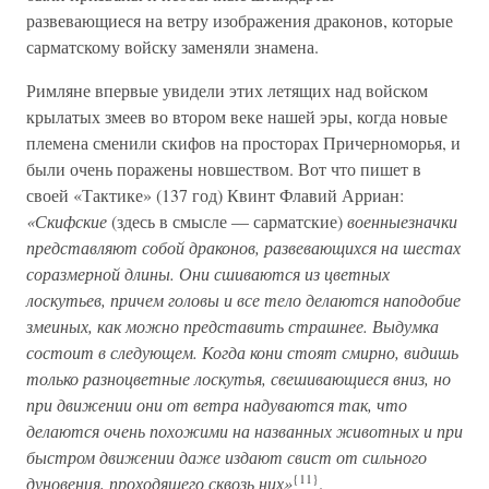
развевающиеся на ветру изображения драконов, которые
сарматскому войску заменяли знамена.
Римляне впервые увидели этих летящих над войском
крылатых змеев во втором веке нашей эры, когда новые
племена сменили скифов на просторах Причерноморья, и
были очень поражены новшеством. Вот что пишет в
своей «Тактике» (137 год) Квинт Флавий Арриан:
«Скифские
(здесь в смысле — сарматские)
военныезначки
представляют собой драконов, развевающихся на шестах
соразмерной длины. Они сшиваются из цветных
лоскутьев, причем головы и все тело делаются наподобие
змеиных, как можно представить страшнее. Выдумка
состоит в следующем. Когда кони стоят смирно, видишь
только разноцветные лоскутья, свешивающиеся вниз, но
при движении они от ветра надуваются так, что
делаются очень похожими на названных животных и при
быстром движении даже издают свист от сильного
{11}
дуновения, проходящего сквозь них»
.