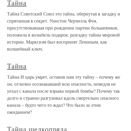
Тайна
Тайна Советский Союз это тайна, обернутая в загадку и
спрятанная в секрет. Уинстон Черчилль Фея,
присутствовавшая при рождении партии большевиков,
положила в колыбель подарок: разгадку тайны мировой
истории. Марксизм был воспринят Лениным, как
волшебный ключ,
Тайна
Тайна И царь умрет, оставив нам эту тайну – почему же
он, отлично осознававший всю опасность, немедля не
уехал с канала после взрыва первой бомбы? Почему так
долго и странно разгуливал вдоль смертельно опасного
канала – будто чего-то ждал? Что было за этим
ожиданием?
Тайна шелкопряда