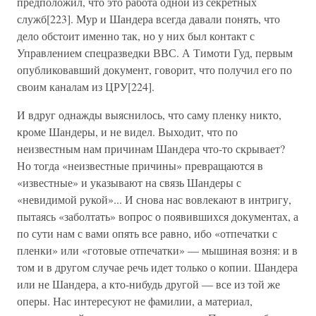
предположил, что это работа одной из секретных
служб[223]. Мур и Шандера всегда давали понять, что
дело обстоит именно так, но у них был контакт с
Управлением спецразведки ВВС. А Тимоти Гуд, первым
опубликовавший документ, говорит, что получил его по
своим каналам из ЦРУ[224].
И вдруг однажды выяснилось, что саму пленку никто,
кроме Шандеры, и не видел. Выходит, что по
неизвестным нам причинам Шандера что-то скрывает?
Но тогда «неизвестные причины» превращаются в
«известные» и указывают на связь Шандеры с
«невидимой рукой»... И снова нас вовлекают в интригу,
пытаясь «заболтать» вопрос о появившихся документах, а
по сути нам с вами опять все равно, ибо «отпечатки с
пленки» или «готовые отпечатки» — мышиная возня: и в
том и в другом случае речь идет только о копии. Шандера
или не Шандера, а кто-нибудь другой — все из той же
оперы. Нас интересуют не фамилии, а материал,