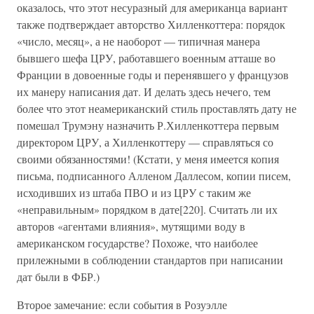
оказалось, что этот несуразный для американца вариант
также подтверждает авторство Хилленкоттера: порядок
«число, месяц», а не наоборот — типичная манера
бывшего шефа ЦРУ, работавшего военным атташе во
Франции в довоенные годы и перенявшего у французов
их манеру написания дат. И делать здесь нечего, тем
более что этот неамериканский стиль проставлять дату не
помешал Трумэну назначить Р.Хилленкоттера первым
директором ЦРУ, а Хилленкоттеру — справляться со
своими обязанностями! (Кстати, у меня имеется копия
письма, подписанного Алленом Даллесом, копии писем,
исходивших из штаба ПВО и из ЦРУ с таким же
«неправильным» порядком в дате[220]. Считать ли их
авторов «агентами влияния», мутящими воду в
американском государстве? Похоже, что наиболее
прилежными в соблюдении стандартов при написании
дат были в ФБР.)
Второе замечание: если события в Розуэлле