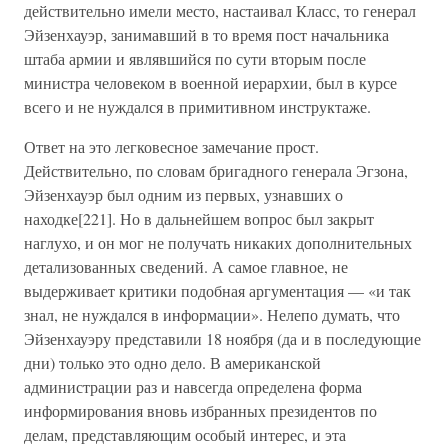
действительно имели место, настаивал Класс, то генерал
Эйзенхауэр, занимавший в то время пост начальника
штаба армии и являвшийся по сути вторым после
министра человеком в военной иерархии, был в курсе
всего и не нуждался в примитивном инструктаже.
Ответ на это легковесное замечание прост.
Действительно, по словам бригадного генерала Эгзона,
Эйзенхауэр был одним из первых, узнавших о
находке[221]. Но в дальнейшем вопрос был закрыт
наглухо, и он мог не получать никаких дополнительных
детализованных сведений. А самое главное, не
выдерживает критики подобная аргументация — «и так
знал, не нуждался в информации». Нелепо думать, что
Эйзенхауэру представили 18 ноября (да и в последующие
дни) только это одно дело. В американской
администрации раз и навсегда определена форма
информирования вновь избранных президентов по
делам, представляющим особый интерес, и эта