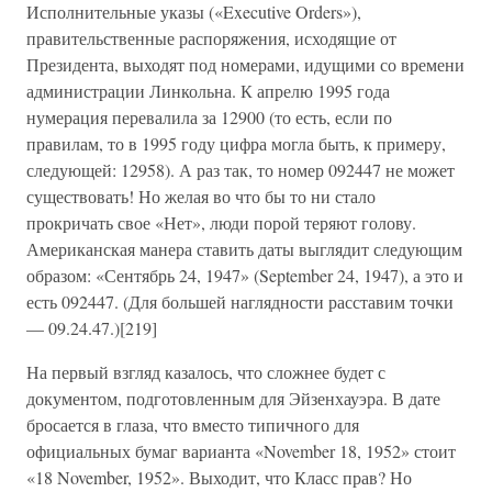
Исполнительные указы («Executive Orders»),
правительственные распоряжения, исходящие от
Президента, выходят под номерами, идущими со времени
администрации Линкольна. К апрелю 1995 года
нумерация перевалила за 12900 (то есть, если по
правилам, то в 1995 году цифра могла быть, к примеру,
следующей: 12958). А раз так, то номер 092447 не может
существовать! Но желая во что бы то ни стало
прокричать свое «Нет», люди порой теряют голову.
Американская манера ставить даты выглядит следующим
образом: «Сентябрь 24, 1947» (September 24, 1947), а это и
есть 092447. (Для большей наглядности расставим точки
— 09.24.47.)[219]
На первый взгляд казалось, что сложнее будет с
документом, подготовленным для Эйзенхауэра. В дате
бросается в глаза, что вместо типичного для
официальных бумаг варианта «November 18, 1952» стоит
«18 November, 1952». Выходит, что Класс прав? Но