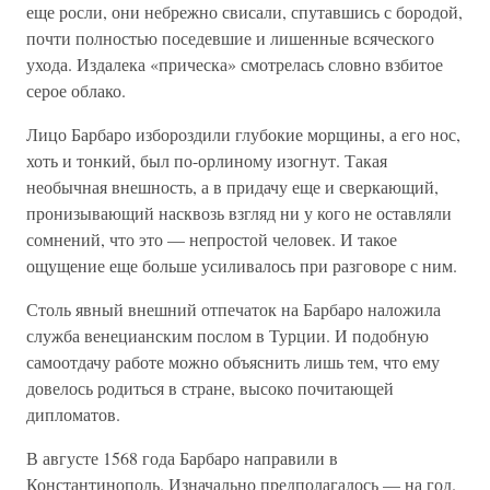
еще росли, они небрежно свисали, спутавшись с бородой,
почти полностью поседевшие и лишенные всяческого
ухода. Издалека «прическа» смотрелась словно взбитое
серое облако.
Лицо Барбаро избороздили глубокие морщины, а его нос,
хоть и тонкий, был по-орлиному изогнут. Такая
необычная внешность, а в придачу еще и сверкающий,
пронизывающий насквозь взгляд ни у кого не оставляли
сомнений, что это — непростой человек. И такое
ощущение еще больше усиливалось при разговоре с ним.
Столь явный внешний отпечаток на Барбаро наложила
служба венецианским послом в Турции. И подобную
самоотдачу работе можно объяснить лишь тем, что ему
довелось родиться в стране, высоко почитающей
дипломатов.
В августе 1568 года Барбаро направили в
Константинополь. Изначально предполагалось — на год.