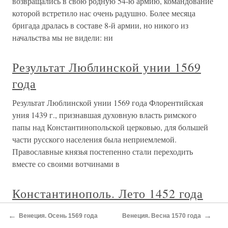
возвращались в свою родную 54-ю армию, командование
которой встретило нас очень радушно. Более месяца
бригада дралась в составе 8-й армии, но никого из
начальства мы не видели: ни
Результат Люблинской унии 1569
года
Результат Люблинской унии 1569 года Флорентийская
уния 1439 г., признавшая духовную власть римского
папы над Константинопольской церковью, для большей
части русского населения была неприемлемой.
Православные князья постепенно стали переходить
вместе со своими вотчинами в
Константинополь. Лето 1452 года
Константинополь. Лето 1452 года Если, пройдя до
←
→
Венеция. Осень 1569 года
Венеция. Весна 1570 года
половины бульвар, ведущий от Харисийских ворот к