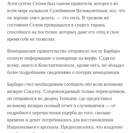
Хотя султан Селим был сыном правителя, которого во
всем мире называли Сулейманом Великолепным, все, что
он хорошо умел делать, — это пить. В трезвом же
состоянии Селим превращался в сущего тирана,
способного на поступки, которых даже его отец в свое
время себе не позволял.
Венецианское правительство отправило послу Барбаро
полную информацию о пожарище на верфи. Судя по
всему, никто в Константинополе, кроме него, не обладал
более подробными сведениями о потерях венецианцев.
Барбаро счел необходимым сообщить обо всем великому
визирю Сокуллу. Сопровождаемый только переводчиком,
он отправился во дворец Топкапи, где предоставил
великому визирю полный отчет о случившемся — от
подробного перечисления ущерба до того, сколько
времени и денег потребовалось для восстановления
Национального арсенала. Предполагалось, что владение