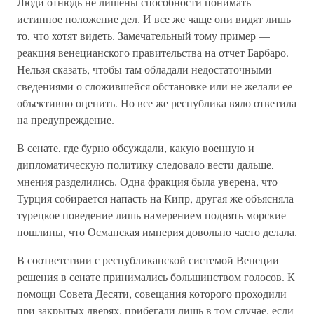
Люди отнюдь не лишены способности понимать
истинное положение дел. И все же чаще они видят лишь
то, что хотят видеть. Замечательный тому пример —
реакция венецианского правительства на отчет Барбаро.
Нельзя сказать, чтобы там обладали недостаточными
сведениями о сложившейся обстановке или не желали ее
объективно оценить. Но все же республика вяло ответила
на предупреждение.
В сенате, где бурно обсуждали, какую военную и
дипломатическую политику следовало вести дальше,
мнения разделились. Одна фракция была уверена, что
Турция собирается напасть на Кипр, другая же объясняла
турецкое поведение лишь намерением поднять морские
пошлины, что Османская империя довольно часто делала.
В соответствии с республиканской системой Венеции
решения в сенате принимались большинством голосов. К
помощи Совета Десяти, совещания которого проходили
при закрытых дверях, прибегали лишь в том случае, если