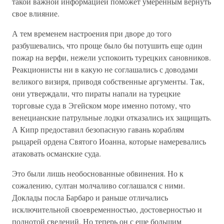
такой важной информацией поможет умеренным вернуть
свое влияние.
А тем временем настроения при дворе до того
разбушевались, что проще было бы потушить еще один
пожар на верфи, нежели успокоить турецких сановников.
Реакционисты ни в какую не соглашались с доводами
великого визиря, приводя собственные аргументы. Так,
они утверждали, что пираты напали на турецкие
торговые суда в Эгейском море именно потому, что
венецианские патрульные лодки отказались их защищать.
А Кипр предоставил безопасную гавань кораблям
рыцарей ордена Святого Иоанна, которые намеревались
атаковать османские суда.
Это были лишь необоснованные обвинения. Но к
сожалению, султан молчаливо соглашался с ними.
Доклады посла Барбаро и раньше отличались
исключительной своевременностью, достоверностью и
полнотой сведений. Но теперь он с еще большим