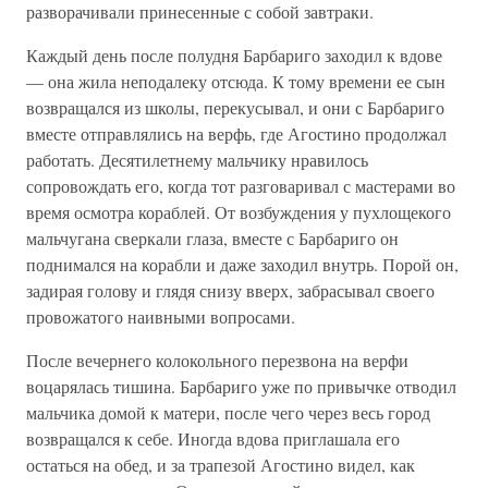
разворачивали принесенные с собой завтраки.
Каждый день после полудня Барбариго заходил к вдове
— она жила неподалеку отсюда. К тому времени ее сын
возвращался из школы, перекусывал, и они с Барбариго
вместе отправлялись на верфь, где Агостино продолжал
работать. Десятилетнему мальчику нравилось
сопровождать его, когда тот разговаривал с мастерами во
время осмотра кораблей. От возбуждения у пухлощекого
мальчугана сверкали глаза, вместе с Барбариго он
поднимался на корабли и даже заходил внутрь. Порой он,
задирая голову и глядя снизу вверх, забрасывал своего
провожатого наивными вопросами.
После вечернего колокольного перезвона на верфи
воцарялась тишина. Барбариго уже по привычке отводил
мальчика домой к матери, после чего через весь город
возвращался к себе. Иногда вдова приглашала его
остаться на обед, и за трапезой Агостино видел, как