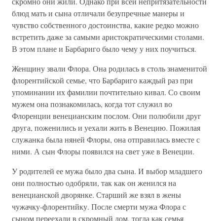
скромно они жили. Однако при всей непритязательности
блюд мать и сына отличали безупречные манеры и
чувство собственного достоинства, какие редко можно
встретить даже за самыми аристократическими столами.
В этом плане и Барбариго было чему у них поучиться.
Женщину звали Флора. Она родилась в столь знаменитой
флорентийской семье, что Барбариго каждый раз при
упоминании их фамилии почтительно кивал. Со своим
мужем она познакомилась, когда тот служил во
Флоренции венецианским послом. Они полюбили друг
друга, поженились и уехали жить в Венецию. Пожилая
служанка была няней Флоры, она отправилась вместе с
ними. А сын Флоры появился на свет уже в Венеции.
У родителей ее мужа было два сына. И выбор младшего
они полностью одобряли, так как он женился на
венецианской дворянке. Старший же взял в жены
чужачку-флорентийку. После смерти мужа Флора с
сыном переехали в скромный дом, тогда как семья