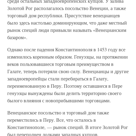
среди остальных западноевропейских купцов. У залива
Золотой Рог располагалось посольство Венеции, а также
торговый дом республики. Присутствие венецианцев
было здесь настолько доминирующим, что даже местный
рынок специй люди привыкли называть «Венецианским
базаром».
Однако после падения Константинополя в 1453 году все
изменилось коренным образом. Генуэзцы, на протяжении
веков пользовавшиеся торговым преимуществом в
Галате, теперь потеряли свою силу. Венецианцы и другие
западноевропейцы стали перебираться в Галату,
переименованную в Перу. Поэтому оставшиеся в Пере
генуэзцы вынуждены были делить территорию своего
былого влияния с новоприбывшими торговцами.
Венецианское посольство и торговый дом также
переместились в Перу. Все, что осталось в
Константинополе, — рынок специй. В итоге Золотой Рог
был переполнен лодками западных купцов,