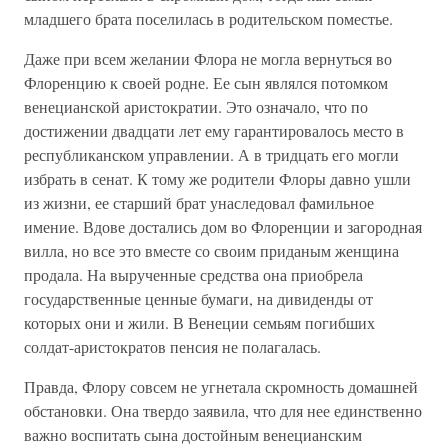
младшего брата поселилась в родительском поместье.
Даже при всем желании Флора не могла вернуться во
Флоренцию к своей родне. Ее сын являлся потомком
венецианской аристократии. Это означало, что по
достижении двадцати лет ему гарантировалось место в
республиканском управлении. А в тридцать его могли
избрать в сенат. К тому же родители Флоры давно ушли
из жизни, ее старший брат унаследовал фамильное
имение. Вдове достались дом во Флоренции и загородная
вилла, но все это вместе со своим приданым женщина
продала. На вырученные средства она приобрела
государственные ценные бумаги, на дивиденды от
которых они и жили. В Венеции семьям погибших
солдат-аристократов пенсия не полагалась.
Правда, Флору совсем не угнетала скромность домашней
обстановки. Она твердо заявила, что для нее единственно
важно воспитать сына достойным венецианским