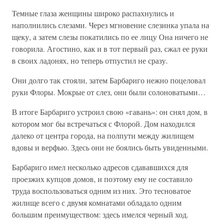
Темные глаза женщины широко распахнулись и
наполнились слезами. Через мгновение слезинка упала на
щеку, а затем слезы покатились по ее лицу Она ничего не
говорила. Агостино, как и в тот первый раз, сжал ее руки
в своих ладонях, но теперь отпустил не сразу.
Они долго так стояли, затем Барбариго нежно поцеловал
руки Флоры. Мокрые от слез, они были солоноватыми…
В итоге Барбариго устроил свою «гавань»: он снял дом, в
котором мог бы встречаться с Флорой. Дом находился
далеко от центра города, на полпути между жилищем
вдовы и верфью. Здесь они не боялись быть увиденными.
Барбариго имел несколько адресов сдававшихся для
проезжих купцов домов, и поэтому ему не составило
труда воспользоваться одним из них. Это тесноватое
жилище всего с двумя комнатами обладало одним
большим преимуществом: здесь имелся черный ход.