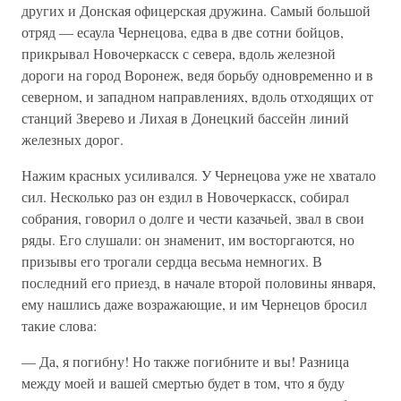
других и Донская офицерская дружина. Самый большой
отряд — есаула Чернецова, едва в две сотни бойцов,
прикрывал Новочеркасск с севера, вдоль железной
дороги на город Воронеж, ведя борьбу одновременно и в
северном, и западном направлениях, вдоль отходящих от
станций Зверево и Лихая в Донецкий бассейн линий
железных дорог.
Нажим красных усиливался. У Чернецова уже не хватало
сил. Несколько раз он ездил в Новочеркасск, собирал
собрания, говорил о долге и чести казачьей, звал в свои
ряды. Его слушали: он знаменит, им восторгаются, но
призывы его трогали сердца весьма немногих. В
последний его приезд, в начале второй половины января,
ему нашлись даже возражающие, и им Чернецов бросил
такие слова:
— Да, я погибну! Но также погибните и вы! Разница
между моей и вашей смертью будет в том, что я буду