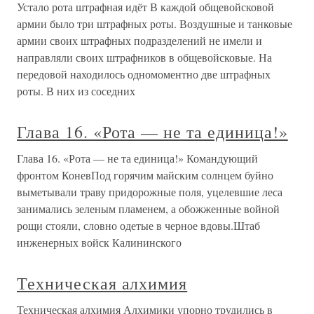
Устало рота штрафная идёт В каждой общевойсковой
армии было три штрафных роты. Воздушные и танковые
армии своих штрафных подразделений не имели и
направляли своих штрафников в общевойсковые. На
передовой находилось одномоментно две штрафных
роты. В них из соседних
Глава 16. «Рота — не та единица!»
Глава 16. «Рота — не та единица!» Командующий
фронтом КоневПод горячим майским солнцем буйно
выметывали траву придорожные поля, уцелевшие леса
занимались зеленым пламенем, а обожженные войной
рощи стояли, словно одетые в черное вдовы.Штаб
инженерных войск Калининского
Техническая алхимия
Техническая алхимия Алхимики упорно трудились в