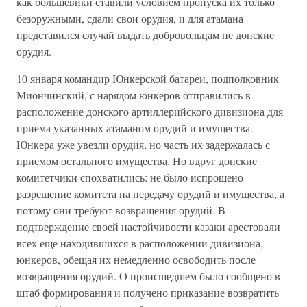
как большевики ставили условием пропуска их только
безоружными, сдали свои орудия, и для атамана
представился случай выдать добровольцам не донские
орудия.
10 января командир Юнкерской батареи, подполковник
Миончинский, с нарядом юнкеров отправились в
расположение донского артиллерийского дивизиона для
приема указанных атаманом орудий и имущества.
Юнкера уже увезли орудия, но часть их задержалась с
приемом остального имущества. Но вдруг донские
комитетчики спохватились: не было испрошено
разрешение комитета на передачу орудий и имущества, а
потому они требуют возвращения орудий. В
подтверждение своей настойчивости казаки арестовали
всех еще находившихся в расположении дивизиона,
юнкеров, обещая их немедленно освободить после
возвращения орудий. О происшедшем было сообщено в
штаб формирования и получено приказание возвратить