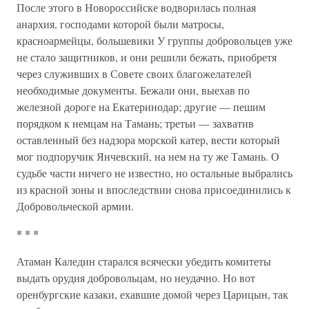
После этого в Новороссийске водворилась полная
анархия, господами которой были матросы,
красноармейцы, большевики У группы добровольцев уже
не стало защитников, и они решили бежать, приобретя
через служивших в Совете своих благожелателей
необходимые документы. Бежали они, выехав по
железной дороге на Екатеринодар; другие — пешим
порядком к немцам на Тамань; третьи — захватив
оставленный без надзора морской катер, вести который
мог подпоручик Янчевский, на нем на ту же Тамань. О
судьбе части ничего не известно, но остальные выбрались
из красной зоны и впоследствии снова присоединились к
Добровольческой армии.
* * *
Атаман Каледин старался всячески убедить комитеты
выдать орудия добровольцам, но неудачно. Но вот
оренбургские казаки, ехавшие домой через Царицын, так