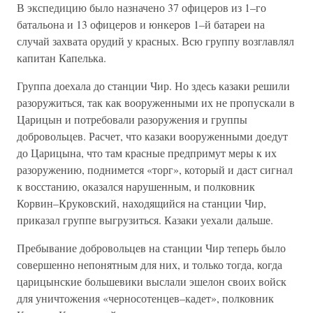
В экспедицию было назначено 37 офицеров из 1–го
батальона и 13 офицеров и юнкеров 1–й батареи на
случай захвата орудий у красных. Всю группу возглавлял
капитан Капелька.
Группа доехала до станции Чир. Но здесь казаки решили
разоружиться, так как вооруженными их не пропускали в
Царицын и потребовали разоружения и группы
добровольцев. Расчет, что казаки вооруженными доедут
до Царицына, что там красные предпримут меры к их
разоружению, поднимется «торг», который и даст сигнал
к восстанию, оказался нарушенным, и полковник
Корвин–Круковский, находящийся на станции Чир,
приказал группе выгрузиться. Казаки уехали дальше.
Пребывание добровольцев на станции Чир теперь было
совершенно непонятным для них, и только тогда, когда
царицынские большевики выслали эшелон своих войск
для уничтожения «черносотенцев–кадет», полковник