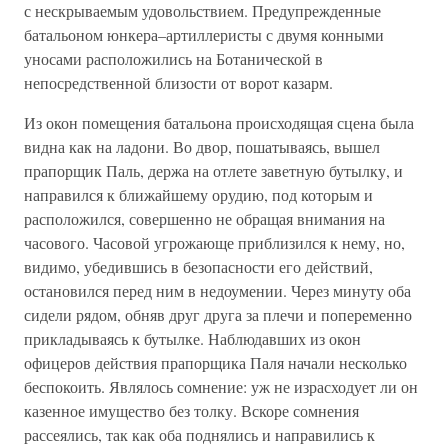
с нескрываемым удовольствием. Предупрежденные
батальоном юнкера–артиллеристы с двумя конными
уносами расположились на Ботанической в
непосредственной близости от ворот казарм.
Из окон помещения батальона происходящая сцена была
видна как на ладони. Во двор, пошатываясь, вышел
прапорщик Паль, держа на отлете заветную бутылку, и
направился к ближайшему орудию, под которым и
расположился, совершенно не обращая внимания на
часового. Часовой угрожающе приблизился к нему, но,
видимо, убедившись в безопасности его действий,
остановился перед ним в недоумении. Через минуту оба
сидели рядом, обняв друг друга за плечи и попеременно
прикладываясь к бутылке. Наблюдавших из окон
офицеров действия прапорщика Паля начали несколько
беспокоить. Являлось сомнение: уж не израсходует ли он
казенное имущество без толку. Вскоре сомнения
рассеялись, так как оба поднялись и направились к