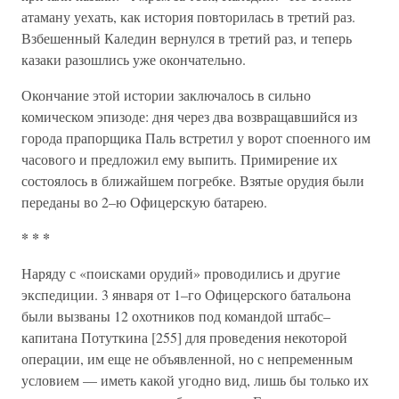
атаману уехать, как история повторилась в третий раз.
Взбешенный Каледин вернулся в третий раз, и теперь
казаки разошлись уже окончательно.
Окончание этой истории заключалось в сильно
комическом эпизоде: дня через два возвращавшийся из
города прапорщика Паль встретил у ворот споенного им
часового и предложил ему выпить. Примирение их
состоялось в ближайшем погребке. Взятые орудия были
переданы во 2–ю Офицерскую батарею.
* * *
Наряду с «поисками орудий» проводились и другие
экспедиции. 3 января от 1–го Офицерского батальона
были вызваны 12 охотников под командой штабс–
капитана Потуткина [255] для проведения некоторой
операции, им еще не объявленной, но с непременным
условием — иметь какой угодно вид, лишь бы только их