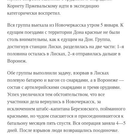
Корнету Пржевальскому идти в экспедицию
категорически воспретил.
Вся группа выехала из Новочеркасска утром 5 января. К
едущим поездами с территории Дона красные не были
столь внимательны, как к едущим на Дон. Группа,
достигнув станции Лиски, разделилась на две части: 1–я
половина осталась в Лисках, 2–я отправилась дальше в
Воронеж.
Обе группы выполнили задачу, взорвав в Лисках
полевую батарею и вагон со снарядами, а в Воронеже —
состав с артилерийскими снарядами и тремя орудиями.
Успех увеличился тем обстоятельством, что все
участники дела вернулись в Новочеркасск, за
исключением штабс–капитана Березовского, пойманного
красными, но чудом спасшегося и присоединившегося к
батальону месяцев пять спустя. Вся операция заняла 4—5
дней. После взрывов люди возвращались поодиночке.