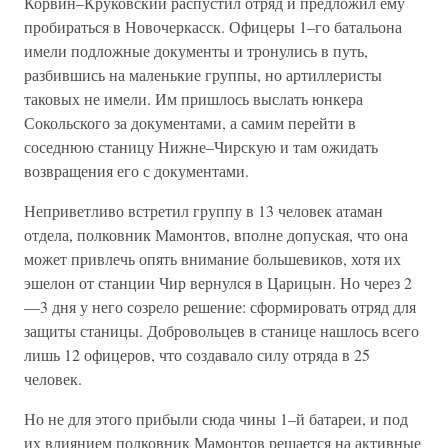
Корвин–Круковский распустил отряд и предложил ему
пробираться в Новочеркасск. Офицеры 1–го батальона
имели подложные документы и тронулись в путь,
разбившись на маленькие группы, но артиллеристы
таковых не имели. Им пришлось выслать юнкера
Сокольского за документами, а самим перейти в
соседнюю станицу Нижне–Чирскую и там ожидать
возвращения его с документами.
Неприветливо встретил группу в 13 человек атаман
отдела, полковник Мамонтов, вполне допуская, что она
может привлечь опять внимание большевиков, хотя их
эшелон от станции Чир вернулся в Царицын. Но через 2
—3 дня у него созрело решение: сформировать отряд для
защиты станицы. Добровольцев в станице нашлось всего
лишь 12 офицеров, что создавало силу отряда в 25
человек.
Но не для этого прибыли сюда чины 1–й батареи, и под
их влиянием полковник Мамонтов решается на активные