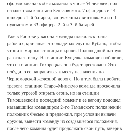
сформирована особая команда в числе 54 человек, под
начальством капитана Беньковского: 7 офицеров и 14
юнкеров 1–й батареи, вооруженных винтовками и с 1
пулеметом и 33 офицера 2–й и 3–й батарей.
Уже в Ростове у вагона команды появилась толпа
рабочих, кричащая, что «кадеты» едут на Кубань, чтобы
утопить мирные станицы в крови. Подошедший патруль
разогнал толпу. На станции Кущевка команде сообщили,
что на станции Тихорецкая она будет арестована. Это
побудило ее направиться к месту назначения по
Черноморской железной дороге. Но и там была пробита
тревога: станцию Старо–Минскую команда проскочила
только угрозой открыть огонь, но на станции
Тимошевской в последний момент к ее вагону подошел
назвавшийся командиром 2–го Таманского полка некий
полковник Фесько и предложил, при условии выдачи
оружия, вывести команду из создавшегося положения,
после чего команда будет продолжать свой путь, заверив