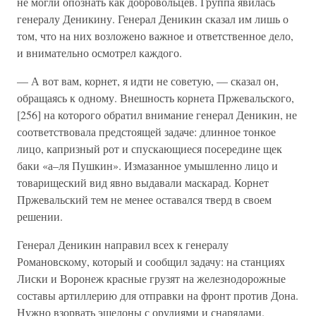
не могли опознать как добровольцев. Группа явилась
генералу Деникину. Генерал Деникин сказал им лишь о
том, что на них возложено важное и ответственное дело,
и внимательно осмотрел каждого.
— А вот вам, корнет, я идти не советую, — сказал он,
обращаясь к одному. Внешность корнета Пржевальского,
[256] на которого обратил внимание генерал Деникин, не
соответствовала предстоящей задаче: длинное тонкое
лицо, капризный рот и спускающиеся посередине щек
баки «а–ля Пушкин». Измазанное умышленно лицо и
товарищеский вид явно выдавали маскарад. Корнет
Пржевальский тем не менее оставался тверд в своем
решении.
Генерал Деникин направил всех к генералу
Романовскому, который и сообщил задачу: на станциях
Лиски и Воронеж красные грузят на железнодорожные
составы артиллерию для отправки на фронт против Дона.
Нужно взорвать эшелоны с орудиями и снарядами.