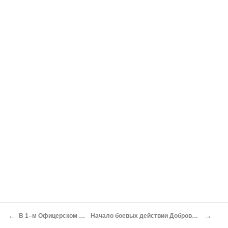
←
→
В 1–м Офицерском батальоне
Начало боевых действии Добровольческой армии