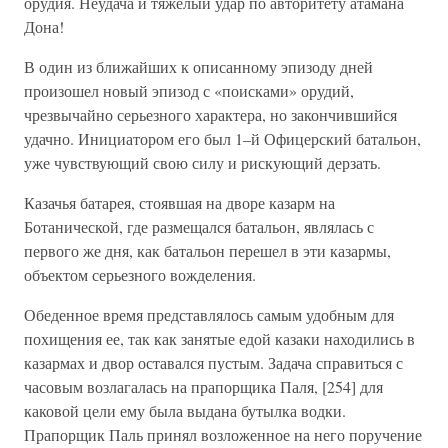
орудия. Неудача и тяжелый удар по авторитету атамана
Дона!
В один из ближайших к описанному эпизоду дней
произошел новый эпизод с «поисками» орудий,
чрезвычайно серьезного характера, но закончившийся
удачно. Инициатором его был 1–й Офицерский батальон,
уже чувствующий свою силу и рискующий дерзать.
Казачья батарея, стоявшая на дворе казарм на
Ботанической, где размещался батальон, являлась с
первого же дня, как батальон перешел в эти казармы,
объектом серьезного вожделения.
Обеденное время представлялось самым удобным для
похищения ее, так как занятые едой казаки находились в
казармах и двор оставался пустым. Задача справиться с
часовым возлагалась на прапорщика Паля, [254] для
каковой цели ему была выдана бутылка водки.
Прапорщик Паль принял возложенное на него поручение