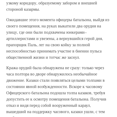
узкому коридору, образуемому забором и внешней
стороной казармы.
Ожидавшие этого момента офицеры батальона, выйдя из
своего помещения, на руках выкатили два орудия на
улицу, где они были подхвачены юнкерами–
артиллеристами и увезены, а вернувшийся герой дня,
прапорщик Паль, лег на свою койку за полной
неспособностью принимать участие в биении пульса
общественной жизни и тотчас же заснул.
Кража орудий была обнаружена не сразу: только через
часа полтора во дворе обнаружилось необычайное
движение. Казаки стали появляться целыми толпами в
состоянии явной возбужденности. Вскоре к часовому
Офицерского батальона подошла толпа казаков, требуя
допустить ее к осмотру помещения батальона. Получив
отказ и видя перед собой вооруженный караул,
вышедший на поддержку часового, казаки ушли, с тем