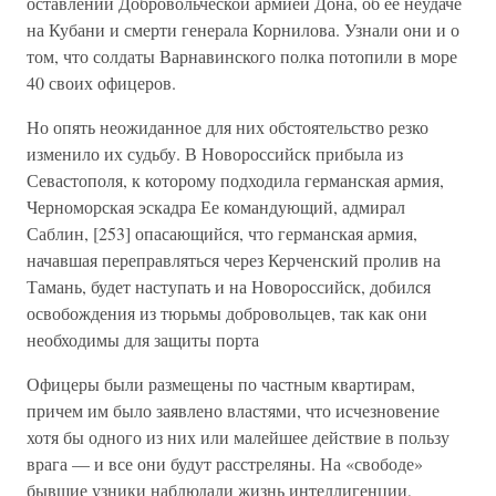
оставлении Добровольческой армией Дона, об ее неудаче
на Кубани и смерти генерала Корнилова. Узнали они и о
том, что солдаты Варнавинского полка потопили в море
40 своих офицеров.
Но опять неожиданное для них обстоятельство резко
изменило их судьбу. В Новороссийск прибыла из
Севастополя, к которому подходила германская армия,
Черноморская эскадра Ее командующий, адмирал
Саблин, [253] опасающийся, что германская армия,
начавшая переправляться через Керченский пролив на
Тамань, будет наступать и на Новороссийск, добился
освобождения из тюрьмы добровольцев, так как они
необходимы для защиты порта
Офицеры были размещены по частным квартирам,
причем им было заявлено властями, что исчезновение
хотя бы одного из них или малейшее действие в пользу
врага — и все они будут расстреляны. На «свободе»
бывшие узники наблюдали жизнь интеллигенции,