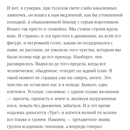
И вот, в сумерки, при тусклом свете слабо накаленных
лампочек, он вошел к нам медленной, как бы утомленной
походкой, в обыкновенной бекеше с серым воротником.
Вошел так просто и спокойно. Мы стояли строем вдоль
коек. И странно: и эта простота в движениях, во всей его
фигуре, и негромкий голос, каким он поздоровался с
нами, не рассеяли, не умалили того чувства, которым мы
были полны еще до его прихода. Наоборот, оно
расширилось. Выросло до того предела, когда все
человеческое, обыденное, отходит на задний план. В
такой момент не страшна уже ни смерть, ничто. Это
чувство не оставляло нас и в походе. Бывало, едва
плетемся. Усталые, сонливые, с одним только желанием
— прилечь, припасть к земле и, вытянув натруженные
ноги, лежать без движения, забыться. И в это время
издалека доносится «Ура!» и катится волной по колоне
все ближе и громче. Наконец — трехцветное знамя,
группа всадников–текинцев, а впереди генерал