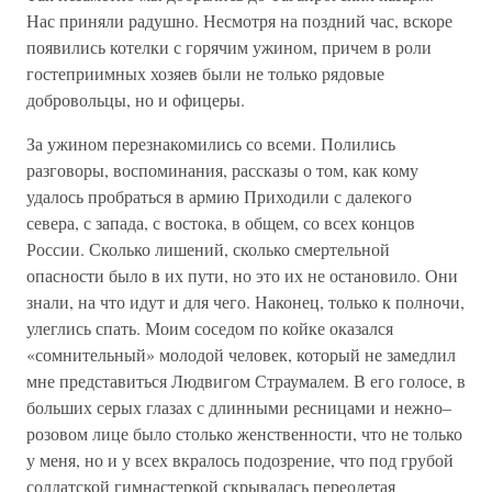
Нас приняли радушно. Несмотря на поздний час, вскоре
появились котелки с горячим ужином, причем в роли
гостеприимных хозяев были не только рядовые
добровольцы, но и офицеры.
За ужином перезнакомились со всеми. Полились
разговоры, воспоминания, рассказы о том, как кому
удалось пробраться в армию Приходили с далекого
севера, с запада, с востока, в общем, со всех концов
России. Сколько лишений, сколько смертельной
опасности было в их пути, но это их не остановило. Они
знали, на что идут и для чего. Наконец, только к полночи,
улеглись спать. Моим соседом по койке оказался
«сомнительный» молодой человек, который не замедлил
мне представиться Людвигом Страумалем. В его голосе, в
больших серых глазах с длинными ресницами и нежно–
розовом лице было столько женственности, что не только
у меня, но и у всех вкралось подозрение, что под грубой
солдатской гимнастеркой скрывалась переодетая