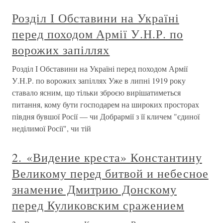
Розділ І Обставини на Україні
перед походом Армії У.Н.Р. по
ворожих запіллях
Розділ І Обставини на Україні перед походом Армії
У.Н.Р. по ворожих запіллях Уже в липні 1919 року
ставало ясним, що тільки зброєю вирішатиметься
питання, кому бути господарем на широких просторах
півдня бувшої Росії — чи Добрармії з її кличем "єдиної
неділимої Росії", чи тій
2. «Видение креста» Константину
Великому перед битвой и небесное
знамение Дмитрию Донскому
перед Куликовским сражением