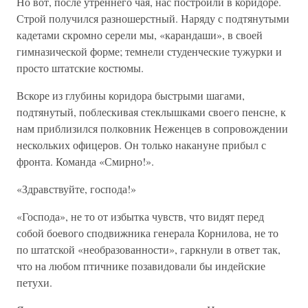
Но вот, после утреннего чая, нас построили в коридоре.
Строй получился разношерстный. Наряду с подтянутыми
кадетами скромно серели мы, «карандаши», в своей
гимназической форме; темнели студенческие тужурки и
просто штатские костюмы.
Вскоре из глубины коридора быстрыми шагами,
подтянутый, поблескивая стеклышками своего пенсне, к
нам приблизился полковник Неженцев в сопровождении
нескольких офицеров. Он только накануне прибыл с
фронта. Команда «Смирно!».
«Здравствуйте, господа!»
«Господа», не то от избытка чувств, что видят перед
собой боевого сподвижника генерала Корнилова, не то
по штатской «необразованности», гаркнули в ответ так,
что на любом птичнике позавидовали бы индейские
петухи.