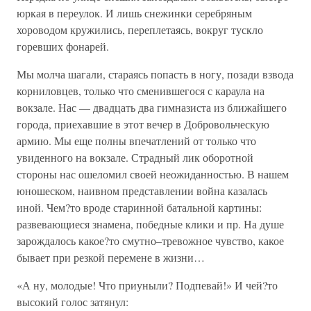
юркая в переулок. И лишь снежинки серебряным
хороводом кружились, переплетаясь, вокруг тускло
горевших фонарей.
Мы молча шагали, стараясь попасть в ногу, позади взвода
корниловцев, только что сменившегося с караула на
вокзале. Нас — двадцать два гимназиста из ближайшего
города, приехавшие в этот вечер в Добровольческую
армию. Мы еще полны впечатлений от только что
увиденного на вокзале. Страдный лик оборотной
стороны нас ошеломил своей неожиданностью. В нашем
юношеском, наивном представлении война казалась
иной. Чем?то вроде старинной батальной картины:
развевающиеся знамена, победные клики и пр. На душе
зарождалось какое?то смутно–тревожное чувство, какое
бывает при резкой перемене в жизни…
«А ну, молодые! Что приуныли? Подпевай!» И чей?то
высокий голос затянул: