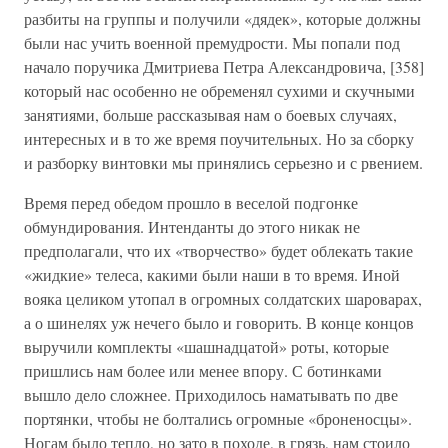
разбиты на группы и получили «дядек», которые должны
были нас учить военной премудрости. Мы попали под
начало поручика Дмитриева Петра Александровича, [358]
который нас особенно не обременял сухими и скучными
занятиями, больше рассказывая нам о боевых случаях,
интересных и в то же время поучительных. Но за сборку
и разборку винтовки мы принялись серьезно и с рвением.
Время перед обедом прошло в веселой подгонке
обмундирования. Интенданты до этого никак не
предполагали, что их «творчество» будет облекать такие
«жидкие» телеса, какими были наши в то время. Иной
вояка целиком утопал в огромных солдатских шароварах,
а о шинелях уж нечего было и говорить. В конце концов
выручили комплекты «шашнадцатой» роты, которые
пришлись нам более или менее впору. С ботинками
вышло дело сложнее. Приходилось наматывать по две
портянки, чтобы не болтались огромные «броненосцы».
Ногам было тепло, но зато в походе, в грязь, нам стоило