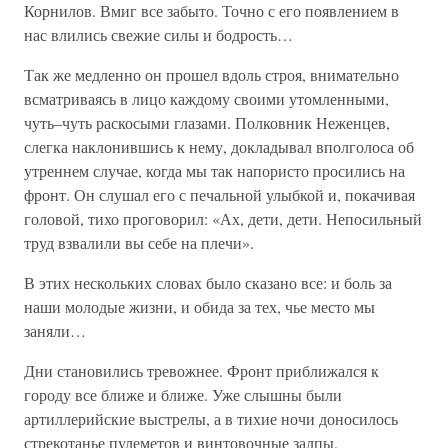
Корнилов. Вмиг все забыто. Точно с его появлением в
нас влились свежие силы и бодрость…
Так же медленно он прошел вдоль строя, внимательно
всматриваясь в лицо каждому своими утомленными,
чуть–чуть раскосыми глазами. Полковник Неженцев,
слегка наклонившись к нему, докладывал вполголоса об
утреннем случае, когда мы так напористо просились на
фронт. Он слушал его с печальной улыбкой и, покачивая
головой, тихо проговорил: «Ах, дети, дети. Непосильный
труд взвалили вы себе на плечи».
В этих нескольких словах было сказано все: и боль за
наши молодые жизни, и обида за тех, чье место мы
заняли…
Дни становились тревожнее. Фронт приближался к
городу все ближе и ближе. Уже слышны были
артиллерийские выстрелы, а в тихие ночи доносилось
стрекотанье пулеметов и винтовочные залпы.