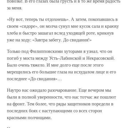
повозке. В его глазах была грусть и в то же время радость
за меня.
«Ну вот, теперь ты отдохнешь». А затем, покопавшись в
своем «сидоре», он молча сунул мне кусок сала и краюху
хлеба и быстро зашагал вслед уходящей роте, крикнув
уже на ходу: «Завтра забегу. До свидания!»
Только под Филипповскими хуторами я узнал, что он
погиб у моста между Усть–Лабинской и Некрасовской.
Было очень тяжело. И мне долго еще после этого
мерещились его большие глаза на исхудалом лице и его
последнее «До свидания»…
Наутро нас ожидало разочарование. Еще вечером мы
были в полной уверенности, что нас тотчас же пошлют
на фронт. Тем более, что ряды защитников поредели в
последних боях с наступающими со всех сторон
красными полчищами.