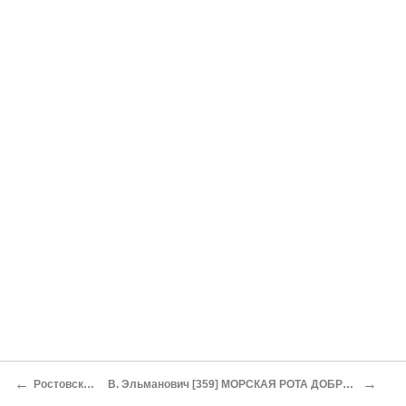
←
→
Ростовский вокзал
В. Эльманович [359] МОРСКАЯ РОТА ДОБРОВОЛЬЧЕСКОЙ АРМИИ [360]