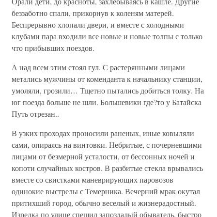
Орали дети, до красноты, захлебываясь в кашле. Другие
беззаботно спали, прикорнув к коленям матерей.
Беспрерывно хлопали двери, и вместе с холодными
клубами пара входили все новые и новые толпы с только
что прибывших поездов.
А над всем этим стоял гул. С растерянными лицами
метались мужчины от коменданта к начальнику станции,
умоляли, грозили… Тщетно пытались добиться толку. На
юг поезда больше не шли. Большевики где?то у Батайска
Путь отрезан..
В узких проходах проносили раненых, иные ковыляли
сами, опираясь на винтовки. Небритые, с почерневшими
лицами от безмерной усталости, от бессонных ночей и
копоти случайных костров. В разбитые стекла врывались
вместе со свистками маневрирующих паровозов
одинокие выстрелы с Темерника. Вечерний мрак окутал
притихший город, обычно веселый и жизнерадостный.
Изредка по улице спешил запоздалый обыватель, быстро