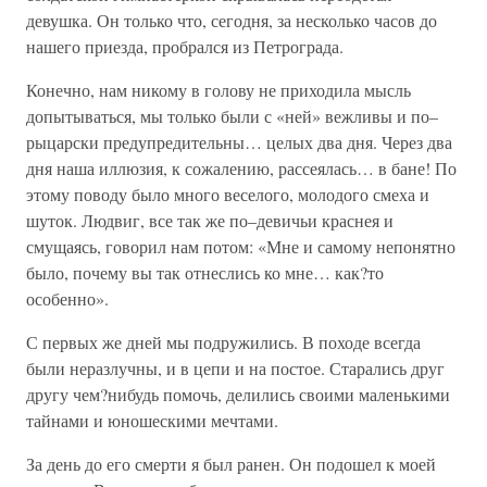
девушка. Он только что, сегодня, за несколько часов до
нашего приезда, пробрался из Петрограда.
Конечно, нам никому в голову не приходила мысль
допытываться, мы только были с «ней» вежливы и по–
рыцарски предупредительны… целых два дня. Через два
дня наша иллюзия, к сожалению, рассеялась… в бане! По
этому поводу было много веселого, молодого смеха и
шуток. Людвиг, все так же по–девичьи краснея и
смущаясь, говорил нам потом: «Мне и самому непонятно
было, почему вы так отнеслись ко мне… как?то
особенно».
С первых же дней мы подружились. В походе всегда
были неразлучны, и в цепи и на постое. Старались друг
другу чем?нибудь помочь, делились своими маленькими
тайнами и юношескими мечтами.
За день до его смерти я был ранен. Он подошел к моей