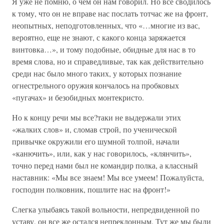
Я уже не помню, о чем он нам говорил. Но все сводилось
к тому, что он не вправе нас послать тотчас же на фронт,
неопытных, неподготовленных, что «…многие из вас,
вероятно, еще не знают, с какого конца заряжается
винтовка…», и тому подобные, обидные для нас в то
время слова, но и справедливые, так как действительно
среди нас было много таких, у которых познание
огнестрельного оружия кончалось на пробковых
«пугачах» и безобидных монтекристо.
Но к концу речи мы все?таки не выдержали этих
«жалких слов» и, сломав строй, по ученической
привычке окружили его шумной толпой, начали
«канючить», или, как у нас говорилось, «клянчить»,
точно перед нами был не командир полка, а классный
наставник: «Мы все знаем! Мы все умеем! Пожалуйста,
господин полковник, пошлите нас на фронт!»
Слегка улыбаясь такой вольности, непредвиденной по
уставу, он все же остался непреклонным. Тут же мы были