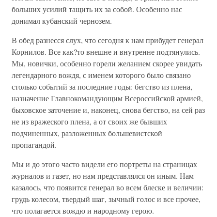
больших усилий тащить их за собой. Особенно нас
донимал кубанский чернозем.
В обед разнесся слух, что сегодня к нам прибудет генерал
Корнилов. Все как?то внешне и внутренне подтянулись.
Мы, новички, особенно горели желанием скорее увидать
легендарного вождя, с именем которого было связано
столько событий за последние годы: бегство из плена,
назначение Главнокомандующим Всероссийской армией,
быховское заточение и, наконец, снова бегство, на сей раз
не из вражеского плена, а от своих же бывших
подчиненных, разложенных большевистской
пропагандой.
Мы и до этого часто видели его портреты на страницах
журналов и газет, но нам представлялся он иным. Нам
казалось, что появится генерал во всем блеске и величии:
грудь колесом, твердый шаг, зычный голос и все прочее,
что полагается вождю и народному герою.