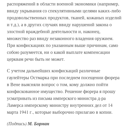
распоряжений в области военной экономики (например,
ввиду укрывания со спекулятивными целями каких-либо
продовольственных продуктов, тканей, кожаных изделий
и т.д.), а в других случаях ввиду нарушений закона о
злостной враждебной деятельности и, наконец,
множество раз ввиду незаконного владения оружием.
При конфискациях по указанным выше причинам, само
собою разумеется, ни о какой выплате компенсации
церквам речи быть не может.
С учетом дальнейших конфискаций различные
гаулейтеры Остмарка при последнем посещении фюрера
в Вене выясняли вопрос о том, кому должно пойти
конфискованное имущество. Решение фюрера я прошу
усматривать из письма имперского министра д-ра
Ламерса имперскому министру внутренних дел от 14
марта 1941 г., которые выборочно прилагаю в копии.
(Подпись)
М. Борман