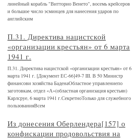
линейный корабль "Витторио Венето", восемь крейсеров
и большое число эсминцев для нанесения ударов по
английским
П.31. Директива нацистской
«организации крестьян» от 6 марта
1941 г.
П.31. Директива нацистской «организации крестьян» от 6
марта 1941 г. [Документ ЕС-66]49-7 III. В 50 Министр
финансови хозяйства БаденаОбластное управлениепо
заготовкам, отдел «А»(областная организация крестьян)
Карлсруе, 6 марта 1941 г.СекретноТолько для служебного
пользованияВсем
Из донесения Оберлендера[157] о
конфискации продовольствия на