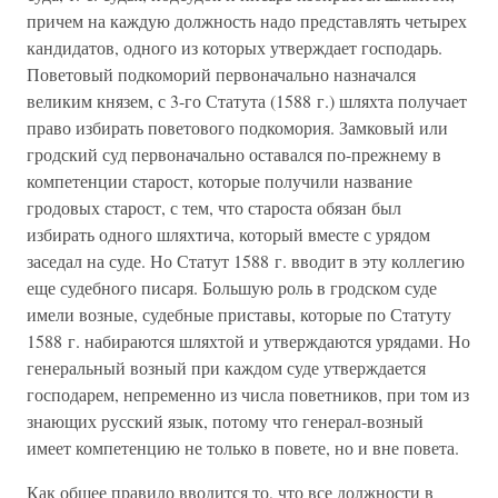
причем на каждую должность надо представлять четырех
кандидатов, одного из которых утверждает господарь.
Поветовый подкоморий первоначально назначался
великим князем, с 3-го Статута (1588 г.) шляхта получает
право избирать поветового подкомория. Замковый или
гродский суд первоначально оставался по-прежнему в
компетенции старост, которые получили название
гродовых старост, с тем, что староста обязан был
избирать одного шляхтича, который вместе с урядом
заседал на суде. Но Статут 1588 г. вводит в эту коллегию
еще судебного писаря. Большую роль в гродском суде
имели возные, судебные приставы, которые по Статуту
1588 г. набираются шляхтой и утверждаются урядами. Но
генеральный возный при каждом суде утверждается
господарем, непременно из числа поветников, при том из
знающих русский язык, потому что генерал-возный
имеет компетенцию не только в повете, но и вне повета.
Как общее правило вводится то, что все должности в