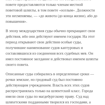
повете предоставляются только членам местной
поветовой шляхты, в том повете «оселым». Должности
эти несменяемы, — «до живота (до конца жизни), або до
повышения».
В эпоху междуцарствия суды обычно прекращают свои
действия, ибо они действуют именем государя. На этот
период открывают свои действия особые суды,
получившие наименование судов каптуровых и
составлявшихся из соединения всех судебных мев. Он
имел постоянное заседание и действовал именем шляхты
своего повета.
Описанные суды собирались в определенные сроки —
рочки земские, но гродовый суд был постоянно
действующим учреждением. Власть всех этих судов
распространялась только на шляхетский класс. Города
имели свои суды по магдебургскому праву. Суд над
шляхетскими подданными творился их господами, а