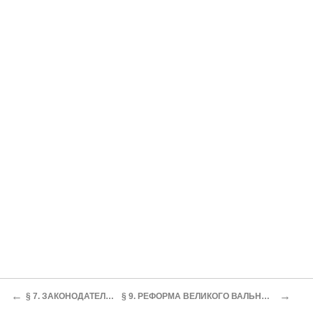
←
→
§ 7. ЗАКОНОДАТЕЛЬСТВО
§ 9. РЕФОРМА ВЕЛИКОГО ВАЛЬНОГО СЕЙМА