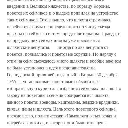
введении в Великом княжестве, по образцу Короны,
поветовых сеймиков и о выдаче привилея на устройство
таких сеймиков. Это значило, что шляхта стремилась
перейти от формы неопределенного по числу съезда
шляхты на сеймы к системе представительства. Правда, и
на предыдущих сеймах иногда уже появляются
шляхетские депутаты, — иногда по два депутата от
поветов, появлялись и поветовые хоружие. Но наряду с
этим на сейм съезжалось много шляхты и вообще законом
не была установлена идея представительства.
Господарский привилей, изданный в Вильне 30 декабря
1565 г., устанавливает поветовые сеймики как
избирательную курию для избрания сеймовых послов. По
закону на поветовый сеймик собирается вся шляхта
данного повета: воеводы, каштеляны, земские врядники,
князья, паны и шляхта. Цель этого поветового сеймика,
прежде всего, политическая: «Намовляти о тых речах и
потребах земских», о которых они были извещены