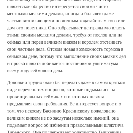
шляхетское общество интересуется своими чисто
местными мелкими делами, иногда и большею даже
частью возникающими по личным ходатайствам того или
другого поветника. Оно забрасывает центральную власть
этими своими мелкими делами, требуя от послов или на
сеймах или перед великим князем и королем отстаивать
свои частные дела. Отсюда новая возможность тормоза в
сеймовом деле, потому что выполнение своих мелких дел
и просьб шляхта добивается постановкой ультиматума
всему ходу сеймового дела.
Довольно трудно было бы передать даже в самом кратком
виде перечень тех вопросов, которые подымались на
провинциальных сеймиках и о которых шляхта
предъявляет свои требования. Ее интересует вопрос и о
том, что некоему Василию Красинскому пожаловано
великим князем не по заслугам несколько имений, она
подымает вопрос об избиении православными шляхтича
Табенского. Она поддерживает ходатайство Тышкевича