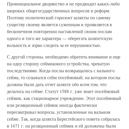
Провинциальное дворянство и не предвидит каких-либо
широких общегосударственных вопросов и реформ.
Поэтому политический горизонт шляхты по самому
существу своему является суженным и проявляется в
бесконечном повторении наставлений своим послам
одного и того же характера — оберегать шляхетскую
вольность и зорко следить за ее нерушимостью.
С другой стороны, необходимо обратить внимание и еще
на одну сторону сеймикового устройства, чреватую
последствиями. Когда послы возвращались с вального
сейма, то созывался сейм посеймовый, на котором послы
должны были дать отчет шляхте обо всем том, что
делалось на сейме. Статут 1588 г. уже знает посеймовый
сеймик, как стационарное учреждение. Этот посеймовый
или реляционный сеймик иногда фактически
пересматривал вопросы, установленные на вальном
сейме. Так, когда шляхта Берестейского повета собралась
в 1671 г. на реляционный сеймик и ей доложены были