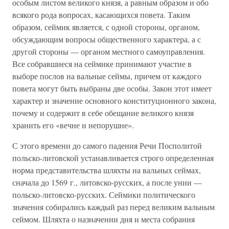
особым листом великого князя, а равным образом и обо
всякого рода вопросах, касающихся повета. Таким
образом, сеймик является, с одной стороны, органом,
обсуждающим вопросы общественного характера, а с
другой стороны — органом местного самоуправления.
Все собравшиеся на сеймике принимают участие в
выборе послов на вальные сеймы, причем от каждого
повета могут быть выбраны две особы. Закон этот имеет
характер и значение основного конституционного закона,
почему и содержит в себе обещание великого князя
хранить его «вечне и непорушне».
С этого времени до самого падения Речи Посполитой
польско-литовской устанавливается строго определенная
норма представительства шляхты на вальных сеймах,
сначала до 1569 г., литовско-русских, а после унии —
польско-литовско-русских. Сеймики политического
значения собирались каждый раз перед великим вальным
сеймом. Шляхта о назначении дня и места собрания