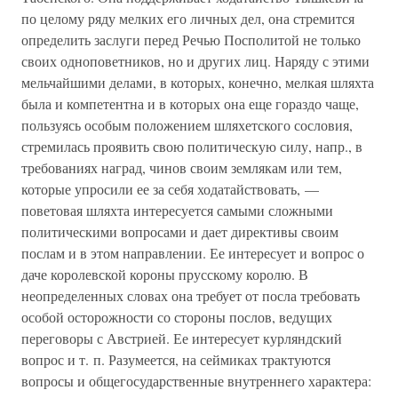
по целому ряду мелких его личных дел, она стремится
определить заслуги перед Речью Посполитой не только
своих одноповетников, но и других лиц. Наряду с этими
мельчайшими делами, в которых, конечно, мелкая шляхта
была и компетентна и в которых она еще гораздо чаще,
пользуясь особым положением шляхетского сословия,
стремилась проявить свою политическую силу, напр., в
требованиях наград, чинов своим землякам или тем,
которые упросили ее за себя ходатайствовать, —
поветовая шляхта интересуется самыми сложными
политическими вопросами и дает директивы своим
послам и в этом направлении. Ее интересует и вопрос о
даче королевской короны прусскому королю. В
неопределенных словах она требует от посла требовать
особой осторожности со стороны послов, ведущих
переговоры с Австрией. Ее интересует курляндский
вопрос и т. п. Разумеется, на сеймиках трактуются
вопросы и общегосударственные внутреннего характера: