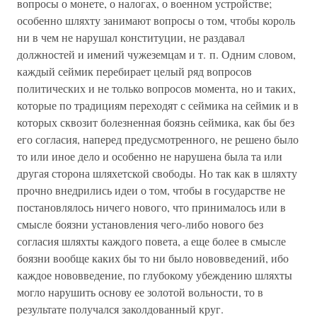
вопросы о монете, о налогах, о военном устройстве;
особенно шляхту занимают вопросы о том, чтобы король
ни в чем не нарушал конституции, не раздавал
должностей и имений чужеземцам и т. п. Одним словом,
каждый сеймик перебирает целый ряд вопросов
политических и не только вопросов момента, но и таких,
которые по традициям переходят с сеймика на сеймик и в
которых сквозит болезненная боязнь сеймика, как бы без
его согласия, наперед предусмотренного, не решено было
то или иное дело и особенно не нарушена была та или
другая сторона шляхетской свободы. Но так как в шляхту
прочно внедрились идеи о том, чтобы в государстве не
постановлялось ничего нового, что принималось или в
смысле боязни установления чего-либо нового без
согласия шляхты каждого повета, а еще более в смысле
боязни вообще каких бы то ни было нововведений, ибо
каждое нововведение, по глубокому убеждению шляхты
могло нарушить основу ее золотой вольности, то в
результате получался заколдованный круг.