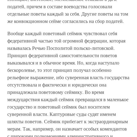
податей, причем в составе воеводства голосовали
отдельные поветы каждый за себя. Другие поветы на том
же конвокционном сейме согласились на сбор податей.
Вообще каждый поветовый сеймик чувствовал себя
федеративной частью той огромной федерации, которая
называлась Речью Посполитой польско-литовской.
Принцип федеративной самостоятельности поветов
выказывался и в обычное время. Но, когда наступало
бескоролевье, то этот принцип получал особенно
рельефное выражение, ибо суверенная власть государства
отсутствовала и фактически и юридически она
принадлежала поветовому сеймику. Во время
междуцарствия каждый сеймик превращался в маленькое
государство и поветовый сеймик был носителем
суверенной власти. Каптуровые суды судят именем
шляхты поветов. Сеймик прибегает к экстраординарным
мерам. Так, например, он назначает особых комендантов
с широкими полномочиями административного и