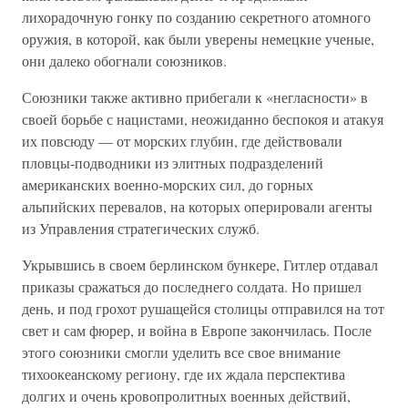
лихорадочную гонку по созданию секретного атомного
оружия, в которой, как были уверены немецкие ученые,
они далеко обогнали союзников.
Союзники также активно прибегали к «негласности» в
своей борьбе с нацистами, неожиданно беспокоя и атакуя
их повсюду — от морских глубин, где действовали
пловцы-подводники из элитных подразделений
американских военно-морских сил, до горных
альпийских перевалов, на которых оперировали агенты
из Управления стратегических служб.
Укрывшись в своем берлинском бункере, Гитлер отдавал
приказы сражаться до последнего солдата. Но пришел
день, и под грохот рушащейся столицы отправился на тот
свет и сам фюрер, и война в Европе закончилась. После
этого союзники смогли уделить все свое внимание
тихоокеанскому региону, где их ждала перспектива
долгих и очень кровопролитных военных действий,