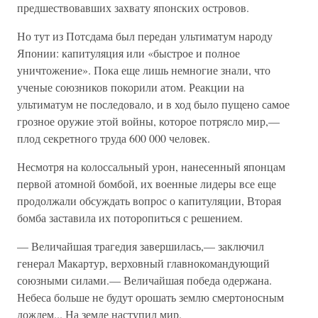
предшествовавших захвату японских островов.
Но тут из Потсдама был передан ультиматум народу
Японии: капитуляция или «быстрое и полное
уничтожение». Пока еще лишь немногие знали, что
ученые союзников покорили атом. Реакции на
ультиматум не последовало, и в ход было пущено самое
грозное оружие этой войны, которое потрясло мир,—
плод секретного труда 600 000 человек.
Несмотря на колоссальный урон, нанесенный японцам
первой атомной бомбой, их военные лидеры все еще
продолжали обсуждать вопрос о капитуляции, Вторая
бомба заставила их поторопиться с решением.
— Величайшая трагедия завершилась,— заключил
генерал Макартур, верховный главнокомандующий
союзными силами.— Величайшая победа одержана.
Небеса больше не будут орошать землю смертоносным
дождем... На земле наступил мир.