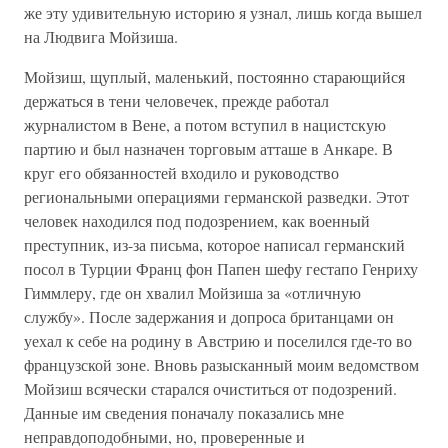
же эту удивительную историю я узнал, лишь когда вышел
на Людвига Мойзиша.
Мойзиш, щуплый, маленький, постоянно старающийся
держаться в тени человечек, прежде работал
журналистом в Вене, а потом вступил в нацистскую
партию и был назначен торговым атташе в Анкаре. В
круг его обязанностей входило и руководство
региональными операциями германской разведки. Этот
человек находился под подозрением, как военный
преступник, из-за письма, которое написал германский
посол в Турции Франц фон Папен шефу гестапо Генриху
Гиммлеру, где он хвалил Мойзиша за «отличную
службу». После задержания и допроса британцами он
уехал к себе на родину в Австрию и поселился где-то во
французской зоне. Вновь разысканный моим ведомством
Мойзиш всячески старался очиститься от подозрений.
Данные им сведения поначалу показались мне
неправдоподобными, но, проверенные и