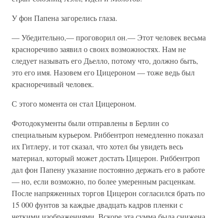
У фон Папена загорелись глаза.
— Убедительно,— проговорил он.— Этот человек весьма
красноречиво заявил о своих возможностях. Нам не
следует называть его Дьелло, потому что, должно быть,
это его имя. Назовем его Цицероном — тоже ведь был
красноречивый человек.
С этого момента он стал Цицероном.
Фотодокументы были отправлены в Берлин со
специальным курьером. Риббентроп немедленно показал
их Гитлеру, и тот сказал, что хотел бы увидеть весь
материал, который может достать Цицерон. Риббентроп
дал фон Папену указание постоянно держать его в работе
— но, если возможно, по более умеренным расценкам.
После напряженных торгов Цицерон согласился брать по
15 000 фунтов за каждые двадцать кадров пленки с
четкими изображениями. Вскоре эта сумма была снижена