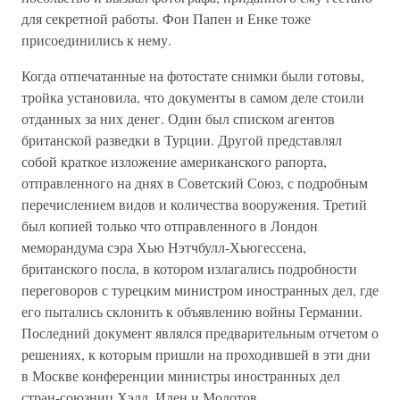
для секретной работы. Фон Папен и Енке тоже
присоединились к нему.
Когда отпечатанные на фотостате снимки были готовы,
тройка установила, что документы в самом деле стоили
отданных за них денег. Один был списком агентов
британской разведки в Турции. Другой представлял
собой краткое изложение американского рапорта,
отправленного на днях в Советский Союз, с подробным
перечислением видов и количества вооружения. Третий
был копией только что отправленного в Лондон
меморандума сэра Хью Нэтчбулл-Хьюгессена,
британского посла, в котором излагались подробности
переговоров с турецким министром иностранных дел, где
его пытались склонить к объявлению войны Германии.
Последний документ являлся предварительным отчетом о
решениях, к которым пришли на проходившей в эти дни
в Москве конференции министры иностранных дел
стран-союзниц Хэлл, Иден и Молотов.