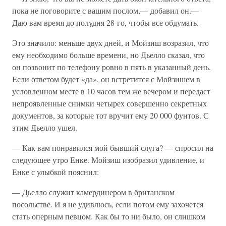
пока не поговорите с вашим послом,— добавил он.—
Даю вам время до полудня 28-го, чтобы все обдумать.
Это значило: меньше двух дней, и Мойзиш возразил, что
ему необходимо больше времени, но Дьелло сказал, что
он позвонит по телефону ровно в пять в указанный день.
Если ответом будет «да», он встретится с Мойзишем в
условленном месте в 10 часов тем же вечером и передаст
непроявленные снимки четырех совершенно секретных
документов, за которые тот вручит ему 20 000 фунтов. С
этим Дьелло ушел.
— Как вам понравился мой бывший слуга? — спросил на
следующее утро Енке. Мойзиш изобразил удивление, и
Енке с улыбкой пояснил:
— Дьелло служит камердинером в британском
посольстве. И я не удивлюсь, если потом ему захочется
стать оперным певцом. Как бы то ни было, он слишком