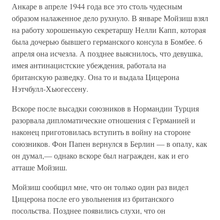
Анкаре в апреле 1944 года все это столь чудесным
образом налаженное дело рухнуло. В январе Мойзиш взял
на работу хорошенькую секретаршу Нелли Капп, которая
была дочерью бывшего германского консула в Бомбее. 6
апреля она исчезла. А позднее выяснилось, что девушка,
имея антинацистские убеждения, работала на
британскую разведку. Она то и выдала Цицерона
Нэтчбулл-Хьюгессену.
Вскоре после высадки союзников в Нормандии Турция
разорвала дипломатические отношения с Германией и
наконец приготовилась вступить в войну на стороне
союзников. Фон Папен вернулся в Берлин — в опалу, как
он думал,— однако вскоре был награжден, как и его
атташе Мойзиш.
Мойзиш сообщил мне, что он только один раз видел
Цицерона после его увольнения из британского
посольства. Позднее появились слухи, что он