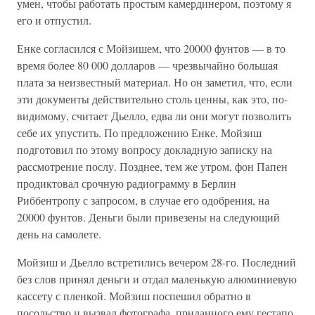
умен, чтобы работать простым камердинером, поэтому я
его и отпустил.
Енке согласился с Мойзишем, что 20000 фунтов — в то
время более 80 000 долларов — чрезвычайно большая
плата за неизвестный материал. Но он заметил, что, если
эти документы действительно столь ценны, как это, по-
видимому, считает Дьелло, едва ли они могут позволить
себе их упустить. По предложению Енке, Мойзиш
подготовил по этому вопросу докладную записку на
рассмотрение послу. Позднее, тем же утром, фон Папен
продиктовал срочную радиограмму в Берлин
Риббентропу с запросом, в случае его одобрения, на
20000 фунтов. Деньги были привезены на следующий
день на самолете.
Мойзиш и Дьелло встретились вечером 28-го. Последний
без слов принял деньги и отдал маленькую алюминиевую
кассету с пленкой. Мойзиш поспешил обратно в
посольство и вызвал фотографа, приданного ему гестапо