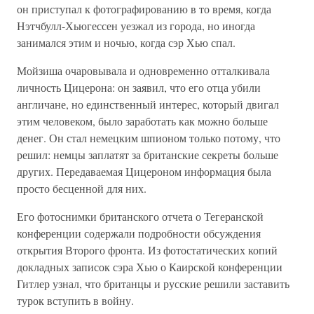
он приступал к фотографированию в то время, когда
Нэтчбулл-Хьюгессен уезжал из города, но иногда
занимался этим и ночью, когда сэр Хью спал.
Мойзиша очаровывала и одновременно отталкивала
личность Цицерона: он заявил, что его отца убили
англичане, но единственный интерес, который двигал
этим человеком, было заработать как можно больше
денег. Он стал немецким шпионом только потому, что
решил: немцы заплатят за британские секреты больше
других. Передаваемая Цицероном информация была
просто бесценной для них.
Его фотоснимки британского отчета о Тегеранской
конференции содержали подробности обсуждения
открытия Второго фронта. Из фотостатических копий
докладных записок сэра Хью о Каирской конференции
Гитлер узнал, что британцы и русские решили заставить
турок вступить в войну.