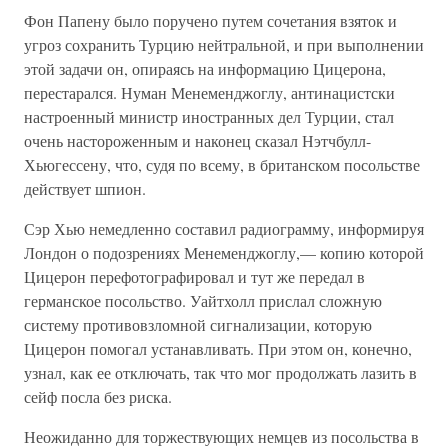
Фон Папену было поручено путем сочетания взяток и
угроз сохранить Турцию нейтральной, и при выполнении
этой задачи он, опираясь на информацию Цицерона,
перестарался. Нуман Менеменджоглу, антинацистски
настроенный министр иностранных дел Турции, стал
очень настороженным и наконец сказал Нэтчбулл-
Хьюгессену, что, судя по всему, в британском посольстве
действует шпион.
Сэр Хью немедленно составил радиограмму, информируя
Лондон о подозрениях Менеменджоглу,— копию которой
Цицерон перефотографировал и тут же передал в
германское посольство. Уайтхолл прислал сложную
систему противовзломной сигнализации, которую
Цицерон помогал устанавливать. При этом он, конечно,
узнал, как ее отключать, так что мог продолжать лазить в
сейф посла без риска.
Неожиданно для торжествующих немцев из посольства в