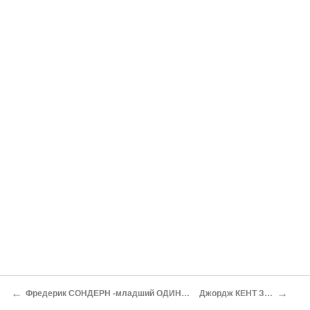
←
→
Фредерик СОНДЕРН -младший ОДИННАДЦАТЬ ПРОТИВ АТОМНОЙ БОМБЫ НАЦИСТОВ
Джордж КЕНТ ЗАГОВОР МИЛОСЕРДИЯ