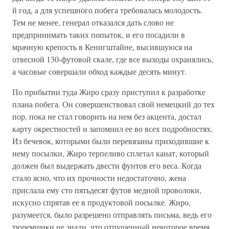
й год, а для успешного побега требовалась молодость.
Тем не менее, генерал отказался дать слово не
предпринимать таких попыток, и его посадили в
мрачную крепость в Кенигштайне, высившуюся на
отвесной 130-футовой скале, где все выходы охранялись,
а часовые совершали обход каждые десять минут.
По прибытии туда Жиро сразу приступил к разработке
плана побега. Он совершенствовал свой немецкий до тех
пор, пока не стал говорить на нем без акцента, достал
карту окрестностей и запомнил ее во всех подробностях.
Из бечевок, которыми были перевязаны приходившие к
нему посылки, Жиро терпеливо сплетал канат, который
должен был выдержать двести фунтов его веса. Когда
стало ясно, что их прочности недостаточно, жена
прислала ему сто пятьдесят футов медной проволоки,
искусно спрятав ее в продуктовой посылке. Жиро,
разумеется, было разрешено отправлять письма, ведь его
тюремщики не знали, что отпущенный некоторое время