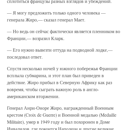
сплотиться французы разных взглядов и убеждений.
— Я могу предложить только одного человека —
генерала Жиро,— сказал генерал Мает.
— Но ведь он сейчас фактически является пленником во
Франции,— возразил Кларк.
— Его нужно вывезти оттуда на подводной лодке,—
последовал ответ.
Спустя несколько ночей у южного побережья Франции
всплыла субмарина, и этот план был приведен в
действие. Жиро прибыл в Северную Африку как раз
вовремя, чтобы сыграть важную роль в англо-
американском вторжении.
Генерал Анри-Оноре Жиро, награжденный Военным
крестом (Croix de Guerre) и Военной медалью (Medaille
Militaire), умер в 1949 году и был похоронен в Доме
Инвалидов, где покоится Наполеон и другие великие