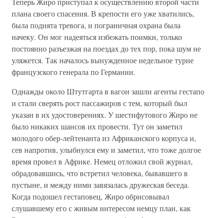
Теперь Жиро приступал к осуществлению второй части
плана своего спасения. В крепости его уже хватились,
была поднята тревога, и пограничная охрана была
начеку. Он мог надеяться избежать поимки, только
постоянно разъезжая на поездах до тех пор, пока шум не
уляжется. Так началось вынужденное недельное турне
французского генерала по Германии.
Однажды около Штутгарта в вагон зашли агенты гестапо
и стали сверять рост пассажиров с тем, который был
указан в их удостоверениях. У шестифутового Жиро не
было никаких шансов их провести. Тут он заметил
молодого обер-лейтенанта из Африканского корпуса и,
сев напротив, улыбнулся ему и заметил, что тоже долгое
время провел в Африке. Немец отложил свой журнал,
обрадовавшись, что встретил человека, бывавшего в
пустыне, и между ними завязалась дружеская беседа.
Когда подошел гестаповец, Жиро обрисовывал
слушавшему его с живым интересом немцу план, как