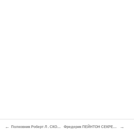
←
→
Полковник Роберт Л . СКОТТ-МЛАДШИЙ САМОЛЕТ-ПРИЗРАК
Фредерик ПЕЙНТОН СЕКРЕТНАЯ МИССИЯ В СЕВЕРНОЙ АФРИКЕ