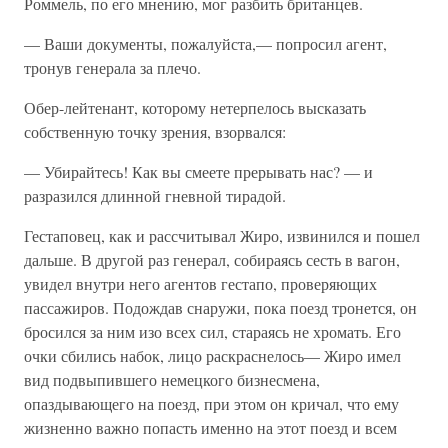
Роммель, по его мнению, мог разбить британцев.
— Ваши документы, пожалуйста,— попросил агент,
тронув генерала за плечо.
Обер-лейтенант, которому нетерпелось высказать
собственную точку зрения, взорвался:
— Убирайтесь! Как вы смеете прерывать нас? — и
разразился длинной гневной тирадой.
Гестаповец, как и рассчитывал Жиро, извинился и пошел
дальше. В другой раз генерал, собираясь сесть в вагон,
увидел внутри него агентов гестапо, проверяющих
пассажиров. Подождав снаружи, пока поезд тронется, он
бросился за ним изо всех сил, стараясь не хромать. Его
очки сбились набок, лицо раскраснелось— Жиро имел
вид подвыпившего немецкого бизнесмена,
опаздывающего на поезд, при этом он кричал, что ему
жизненно важно попасть именно на этот поезд и всем