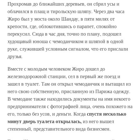
Прохромав до ближайших деревьев, он сбрил усы и
облачился в плащ и тирольскую шляпу. Через два часа
Жиро был у моста около Шандау, в пяти милях от
крепости, где, облокотившись о парапет, спокойно
перекусил. Сюда в час дня, точно по плану, подошел
худощавый юноша с чемоданчиком и шляпой в одной
руке, служившей условным сигналом, что его прислали
друзья.
Вместе с молодым человеком Жиро дошел до
железнодорожной станции, сел в первый же поезд и
зашел в туалет. Там он открыл чемоданчик и вытащил из
него свою собственную, присланную из Парижа одежду.
В чемодане также находились документы на имя некоего
предпринимателя с фотографией лица, очень похожего на
спустя несколько
его, только без усов, и деньги. Когда
минут дверь туалета открылась,
из него вышел
степенный, представительного вида бизнесмен.