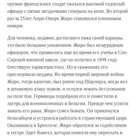
оружие французских солдат оказался высокий седоусый
офицер с пятью звездочками генерала на кепи. Во второй
раз за 25лет Анри-Оноре Жиро становился пленником
немцев.
Для человека, недавно достигшего пика своей карьеры,
это было большим унижением. Жиро был незаурядным
офицером, что проявилось еще во время его учебы в Сен-
Сирской военной школе, где он получил в 1898 году
блестящую характеристику. Но в сражениях его
преследовала неудача. Во время первой мировой войны
Жиро, тогда капитан, был ранен под Шарлеруа, когда вел
в штыковую атаку зуавов, и остался лежать без сознания
на поле боя. Германцы подобрали его и поместили в
лагерь для военнопленных в Бельгии. Прежде чем успели
зажить его раны, Жиро сумел бежать. Он прикинулся
бельгийцем и устроился работать в странствующий цирк.
Оказавшись в Брюсселе, Жиро обратился за содействием
к сестре Эдит Кавелл, которая помогла ему переехать в