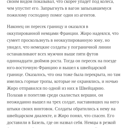
своим видом показывал, что скорее упадет под колеса,
чем упустит его. Запрыгнуть в вагон запыхавшемуся
пожилому господину помог один из агентов.
Наконец он пересек границу и оказался в
оккупированной немцами Франции. Жиро надеялся, что
сумеет проскользнуть в неоккупированную зону, но
увидел, что немецкие солдаты у пограничной линии
останавливают всех мужчин выше пяти футов
одиннадцати дюймов роста. Тогда он пересек на поезде
юго-восточную Францию и вышел к швейцарской
границе. Оказалось, что она тоже была перекрыта, но там
имелись горные тропы, которые не охранялись, и ночью
Жиро отправился по одной из них в Швейцарию.
Полазав и попетляв среди скалистых вершин, он
неожиданно вышел на трех солдат, наставивших на него
штыки своих винтовок. Солдаты обратились к нему на
швейцарском диалекте, и Жиро понял, что спасен. Его
доставили в Базель, где он назвал себя. Немцы в резкой