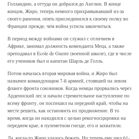
Голландию, а оттуда он добрался до Англии. В конце
концов, Жиро, теперь немного прихрамывавший из-за
своего ранения, опять присоединился к своему полку во
Франции прежде, чем война успела закончиться.
В период между войнами он служил с отличием в
Африке, занимал должность коменданта Меца, а также
преподавал в Ecole de Guerre (военной школе), где в числе
его учеников был и капитан Шарль де Голль.
Потом началась вторая мировая война, и Жиро был
назначен командующим 7-й армией, стоявшей на левом
фланге фронта союзников. Когда немцы прорвались через
Арденнский лес и начали стремительное наступление по
всему фронту, он поспешил на передний край, чтобы на
месте решить, как остановить их продвижение. В то
время, когда он находился с целью рекогносцировки на
переднем крае, в пулеметном гнезде, его и захватили.
Да, когда-то Жиро удалось бежать. Но теперь ему шел 61-