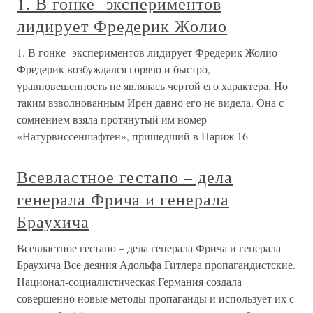
1. В гонке экспериментов
лидирует Фредерик Жолио
1. В гонке экспериментов лидирует Фредерик Жолио
Фредерик возбуждался горячо и быстро,
уравновешенность не являлась чертой его характера. Но
таким взволнованным Ирен давно его не видела. Она с
сомнением взяла протянутый им номер
«Натурвиссеншафтен», пришедший в Париж 16
Всевластное гестапо – дела
генерала Фрича и генерала
Браухича
Всевластное гестапо – дела генерала Фрича и генерала
Браухича Все деяния Адольфа Гитлера пропагандистские.
Национал-социалистическая Германия создала
совершенно новые методы пропаганды и использует их с