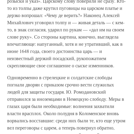
розыски и указ». Царскому слову поверили не сразу. Кто-
то из толпы даже крутил пуговицы на царском платье и
дерзко вопрошал: «Чему де верить?» Наконец Алексей
Михайлович уговорил толпу и — живая деталь — с кем-
то, в знак согласия, ударил по рукам — «дал им на своем
слове руку». Со стороны картина, конечно, выглядела
впечатляюще: напуганный, хотя и не утративший, как в
июне 1648 года, своего достоинства царь — и
неизвестный дерзкий посадский, рукопожатием
скрепляющие свое соглашение о сыске изменников.
Одновременно в стрелецкие и солдатские слободы
погнали дворян с приказом срочно вести служилых
людей для защиты государя. Ю. Ромодановский
отправился за иноземцами в Немецкую слободу. Меры в
глазах царя были необходимые: волнения захватили
власти врасплох. Около полудня в Коломенское вновь
ворвались восставшие: среди них были те, кто еще утром
вел переговоры с царем, а теперь повернул обратно,