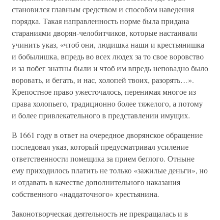
становился главным средством и способом наведения
порядка. Такая направленность норме была придана
стараниями дворян-челобитчиков, которые настаивали
учинить указ, «чтоб они, людишка наши и крестьянишка
и бобылишка, впредь во всех людех за то свое воровство
и за побег знатны были и чтоб им впредь неповадно было
воровать, и бегать, и нас, холопей твоих, разорять…».
Крепостное право ужесточалось, перенимая многое из
права холопьего, традиционно более тяжелого, а потому
и более привлекательного в представлении имущих.
В 1661 году в ответ на очередное дворянское обращение
последовал указ, который предусматривал усиление
ответственности помещика за прием беглого. Отныне
ему приходилось платить не только «зажилые деньги», но
и отдавать в качестве дополнительного наказания
собственного «наддаточного» крестьянина.
Законотворческая деятельность не прекращалась и в