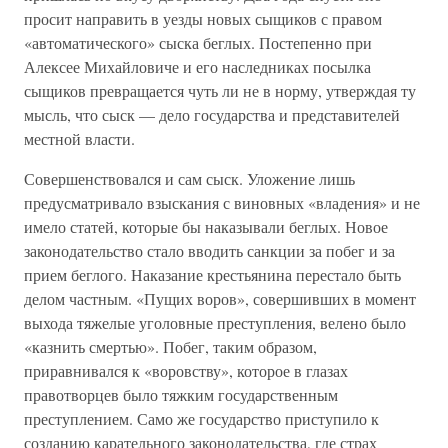
просит направить в уезды новых сыщиков с правом
«автоматического» сыска беглых. Постепенно при
Алексее Михайловиче и его наследниках посылка
сыщиков превращается чуть ли не в норму, утверждая ту
мысль, что сыск — дело государства и представителей
местной власти.
Совершенствовался и сам сыск. Уложение лишь
предусматривало взыскания с виновных «владения» и не
имело статей, которые бы наказывали беглых. Новое
законодательство стало вводить санкции за побег и за
прием беглого. Наказание крестьянина перестало быть
делом частным. «Пущих воров», совершивших в момент
выхода тяжелые уголовные преступления, велено было
«казнить смертью». Побег, таким образом,
приравнивался к «воровству», которое в глазах
правотворцев было тяжким государственным
преступлением. Само же государство приступило к
созданию карательного законодательства, где страх