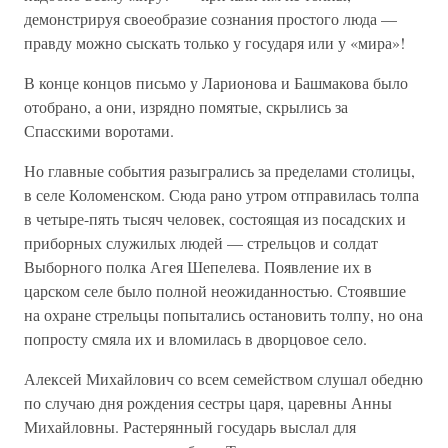
демонстрируя своеобразие сознания простого люда —
правду можно сыскать только у государя или у «мира»!
В конце концов письмо у Ларионова и Башмакова было
отобрано, а они, изрядно помятые, скрылись за
Спасскими воротами.
Но главные события разыгрались за пределами столицы,
в селе Коломенском. Сюда рано утром отправилась толпа
в четыре-пять тысяч человек, состоящая из посадских и
приборных служилых людей — стрельцов и солдат
Выборного полка Агея Шепелева. Появление их в
царском селе было полной неожиданностью. Стоявшие
на охране стрельцы попытались остановить толпу, но она
попросту смяла их и вломилась в дворцовое село.
Алексей Михайлович со всем семейством слушал обедню
по случаю дня рождения сестры царя, царевны Анны
Михайловны. Растерянный государь выслал для