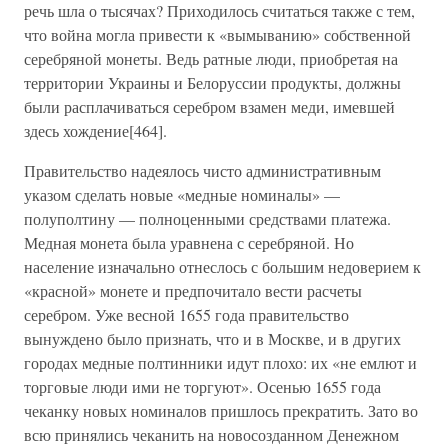
речь шла о тысячах? Приходилось считаться также с тем,
что война могла привести к «вымыванию» собственной
серебряной монеты. Ведь ратные люди, приобретая на
территории Украины и Белоруссии продукты, должны
были расплачиваться серебром взамен меди, имевшей
здесь хождение[464].
Правительство надеялось чисто административным
указом сделать новые «медные номиналы» —
полуполтину — полноценными средствами платежа.
Медная монета была уравнена с серебряной. Но
население изначально отнеслось с большим недоверием к
«красной» монете и предпочитало вести расчеты
серебром. Уже весной 1655 года правительство
вынуждено было признать, что и в Москве, и в других
городах медные полтинники идут плохо: их «не емлют и
торговые люди ими не торгуют». Осенью 1655 года
чеканку новых номиналов пришлось прекратить. Зато во
всю принялись чеканить на новосозданном Денежном