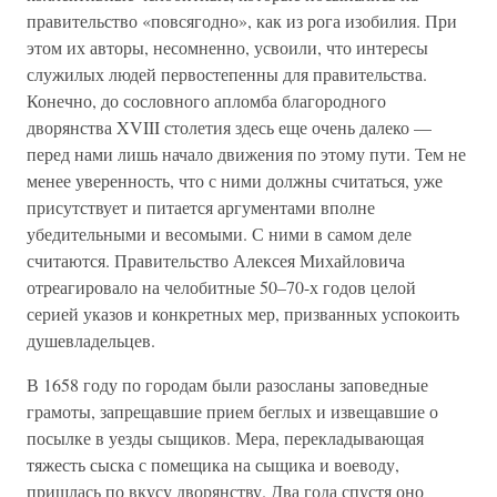
правительство «повсягодно», как из рога изобилия. При
этом их авторы, несомненно, усвоили, что интересы
служилых людей первостепенны для правительства.
Конечно, до сословного апломба благородного
дворянства XVIII столетия здесь еще очень далеко —
перед нами лишь начало движения по этому пути. Тем не
менее уверенность, что с ними должны считаться, уже
присутствует и питается аргументами вполне
убедительными и весомыми. С ними в самом деле
считаются. Правительство Алексея Михайловича
отреагировало на челобитные 50–70-х годов целой
серией указов и конкретных мер, призванных успокоить
душевладельцев.
В 1658 году по городам были разосланы заповедные
грамоты, запрещавшие прием беглых и извещавшие о
посылке в уезды сыщиков. Мера, перекладывающая
тяжесть сыска с помещика на сыщика и воеводу,
пришлась по вкусу дворянству. Два года спустя оно