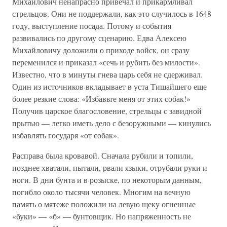
Михайлович ненапрасно привечал и прикармливал
стрельцов. Они не поддержали, как это случилось в 1648
году, выступление посада. Потому и события
развивались по другому сценарию. Едва Алексею
Михайловичу доложили о приходе войск, он сразу
переменился и приказал «сечь и рубить без милости».
Известно, что в минуты гнева царь себя не сдерживал.
Один из источников вкладывает в уста Тишайшего еще
более резкие слова: «Избавьте меня от этих собак!»
Получив царское благословение, стрельцы с завидной
прытью — легко иметь дело с безоружными — кинулись
избавлять государя «от собак».
Расправа была кровавой. Сначала рубили и топили,
позднее хватали, пытали, рвали языки, отрубали руки и
ноги. В дни бунта и в розыске, по некоторым данным,
погибло около тысячи человек. Многим на вечную
память о мятеже положили на левую щеку огненные
«буки» — «б» — бунтовщик. Но напряженность не