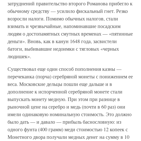
затруднений правительство второго Романова прибегло к
обычному средству — усилило фискальный гнет. Резко
возросли налоги. Помимо обычных налогов, стали
взимать и чрезвычайные, напоминавшие посадским
людям о достопамятных смутных временах — «пятинные
деньги». Вновь, как в канун 1648 года, засвистели
батоги, выбивавшие недоимки с тягловых «черных
людишек».
Существовал еще один способ пополнения казны —
перечеканка (порча) серебряной монеты с понижением ее
веса. Московские дельцы пошли еще дальше и в
дополнение к испорченной серебряной монете стали
выпускать монету медную. При этом при разнице в
рыночной цене на серебро и медь (почти в 60 раз) они
имели одинаковую номинальную стоимость. Это должно
было дать — и давало — прибыль баснословную: из
одного фунта (400 грамм) меди стоимостью 12 копеек с
Монетного двора получали медных денег на сумму в 10