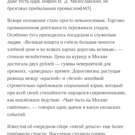
даже тесть царя, боярин И. Д. Милославский, не
брезговал прибыльным промыслом[465].
Вскоре положение стало просто невыносимым. Торгово-
промышленная деятельность переживала упадок.
Особенно туго приходилось посадским и служилым
людям. «Великая нищета и гибель большая чинится
хлебной цене и во всяких харчах дороговь великая», —
стонали челобитчики. Цена на курицу в Москве
достигала двух рублей — суммы невероятной для
прежних, «домедных» времен. Дороговизна, растущая
разница между «красной» и «белой» копейкой
стремительно приближали социальный взрыв, который
при всей своей стихийности ощущался современниками,
как неизбежное бедствие. «Чаят быть на Москве
смятенью», — говорил один дьячок в канун июльских
событий.
Известия об очередном сборе «пятой деньги» еще более
прибавили страсти. Население столицы горячо