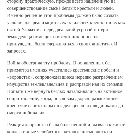
сторону практическую, прежде всего нацеленную на
совершенствование сыска беглых крестьян и людей.
Именно решение этой проблемы должно было создать
условия для реализации всех остальных крепостнических
статей Уложения: перед реальной угрозой потери
земледельца помещик и вотчинник поневоле
принуждены были сдерживаться в своих аппетитах И
запросах.
Война обострила эту проблему. В оставленных без
присмотра имениях участились крестьянские побеги и
«воровство», сопровождавшиеся нередко разграблением
имущества землевладельцев и расправой над их семьями.
Попытки же вернуть беглых наталкивались на активное
сопротивление, когда, по словам дворян, разысканные
крестьяне своих старых владельцев «с их людишками до
смерти побивали».
Реакция дворянства была болезненной и вызвала к жизни
коллективные челобитные, которые посыпались на