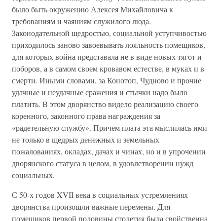
было быть окружению Алексея Михайловича к
требованиям и чаяниям служилого люда.
Законодательной щедростью, социальной уступчивостью
приходилось заново завоевывать лояльность помещиков,
для которых война представала не в виде новых тягот и
поборов, а в самом своем кровавом естестве, в муках и в
смерти. Иными словами, за Конотоп, Чудново и прочие
удачные и неудачные сражения и стычки надо было
платить. В этом дворянство видело реализацию своего
коренного, законного права награждения за
«радетельную службу». Причем плата эта мыслилась ими
не только в щедрых денежных и земельных
пожалованиях, окладах, дачах и чинах, но и в упрочении
дворянского статуса в целом, в удовлетворении нужд
социальных.
С 50-х годов XVII века в социальных устремлениях
дворянства произошли важные перемены. Для
помещиков первой половины столетия была свойственна