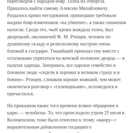
переговоров с народом бояр. Толпа их отвергла.
Пришлось выйти самому Алексею Михайловичу.
Раздались крики негодования: пришедшие требовали
выдачи бояр-изменников «на убиение», а также снижения
налогов. Среди тех, чьей крови жаждала толпа, был
дворецкий, окольничий Ф. М. Ртищев, человек по
душевному складу и религиозному настрою очень
близкий к государю. Тишайший приказал ему вместе с
остальными спрятаться на женской половине дворца — в
палатах царицы. Запершись, все царское семейство и
ближние люди «сидели в хоромах в великом страху и в
боязни». Ртищев, слишком хорошо знавший, чем может
окончиться разговор с «гилевщиками», исповедался и
причастился.
На приказном языке того времени всякое обращение к
царю — челобитье. То, что происходило утром 25 июля в
Коломенском, тоже было отнесено к этому «жанру» с
выразительным добавлением тогдашнего