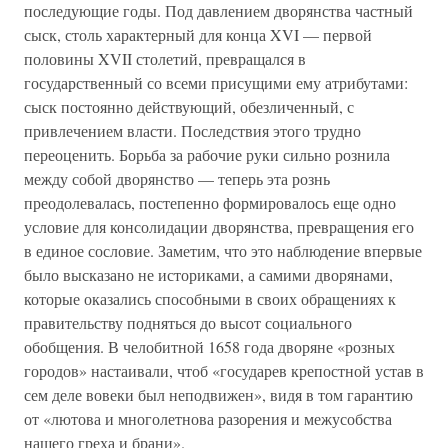
последующие годы. Под давлением дворянства частный
сыск, столь характерный для конца XVI — первой
половины XVII столетий, превращался в
государственный со всеми присущими ему атрибутами:
сыск постоянно действующий, обезличенный, с
привлечением власти. Последствия этого трудно
переоценить. Борьба за рабочие руки сильно рознила
между собой дворянство — теперь эта рознь
преодолевалась, постепенно формировалось еще одно
условие для консолидации дворянства, превращения его
в единое сословие. Заметим, что это наблюдение впервые
было высказано не историками, а самими дворянами,
которые оказались способными в своих обращениях к
правительству подняться до высот социального
обобщения. В челобитной 1658 года дворяне «розных
городов» настаивали, чтоб «государев крепостной устав в
сем деле вовеки был неподвижен», видя в том гарантию
от «лютова и многолетнова разорения и межусобства
нашего греха и брани».