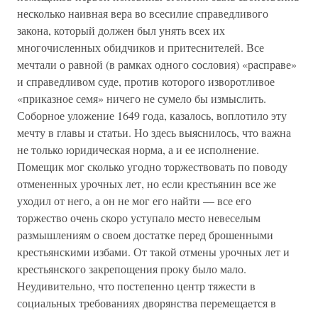
несколько наивная вера во всесилие справедливого
закона, который должен был унять всех их
многочисленных обидчиков и притеснителей. Все
мечтали о равной (в рамках одного сословия) «расправе»
и справедливом суде, против которого изворотливое
«приказное семя» ничего не сумело бы измыслить.
Соборное уложение 1649 года, казалось, воплотило эту
мечту в главы и статьи. Но здесь выяснилось, что важна
не только юридическая норма, а и ее исполнение.
Помещик мог сколько угодно торжествовать по поводу
отмененных урочных лет, но если крестьянин все же
уходил от него, а он не мог его найти — все его
торжество очень скоро уступало место невеселым
размышлениям о своем достатке перед брошенными
крестьянскими избами. От такой отмены урочных лет и
крестьянского закрепощения проку было мало.
Неудивительно, что постепенно центр тяжести в
социальных требованиях дворянства перемещается в