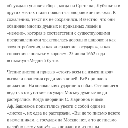
обсуждало условия сбора, когда на Сретенке, Лубянке и в
других местах стали появляться «воровские письма». К
сожалению, текст их не сохранился. Известно, что они
обвиняли многих думных и приказных людей в
«измене», которая в соответствии с существующими
представлениями трактовалась довольно широко: и как
злоупотребления, и как «нерадение государю», и как
сношения с польским королем. 25 июля 1662 года
вспыхнул «Медный бунт».
Чтение листов и призыв «стоять всем на изменников»
вызвали волнения среди москвичей. Всё пришло в
движение. На колокольнях ударили в набат. Оставшиеся
ведать в отсутствие государя Москву думные люди
растерялись. Когда дворянин С. Ларионов и дьяк
Аф. Башмаков попытались увезти с собой один из
«листов», их едва не растерзали. «Вы де то письмо везете
к изменникам, а государя на Москве нет, а то де письмо
надобно всему миру!» — кричали им из толпы,