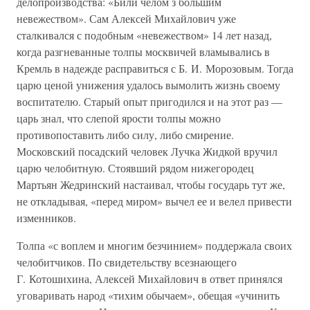
делопроизводства: «Били челом з большим
невежеством». Сам Алексей Михайлович уже
сталкивался с подобным «невежеством» 14 лет назад,
когда разгневанные толпы москвичей вламывались в
Кремль в надежде расправиться с Б. И. Морозовым. Тогда
царю ценой унижения удалось вымолить жизнь своему
воспитателю. Старый опыт пригодился и на этот раз —
царь знал, что слепой ярости толпы можно
противопоставить либо силу, либо смирение.
Московский посадский человек Лучка Жидкой вручил
царю челобитную. Стоявший рядом нижегородец
Мартьян Жедринский настаивал, чтобы государь тут же,
не откладывая, «перед миром» вычел ее и велел привести
изменников.
Толпа «с воплем и многим безчинием» поддержала своих
челобитчиков. По свидетельству всезнающего
Г. Котошихина, Алексей Михайлович в ответ принялся
уговаривать народ «тихим обычаем», обещая «учинить