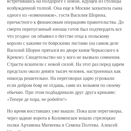
встретившись на полдороге с новой, идущей из столицы
возбужденной толпой. Она еще в Москве захватила сына
одного из «изменников», гостя Василия Шорина,
причастного к финансовым операциям правительства. До
смерти перепуганный юноша готов был подтвердить все
что угодно: он объявил о бегстве отца к польскому
королю с какими-то боярскими листами (на самом деле
Василий Шорин прятался во дворе князя Черкасского в
Кремле). Свидетельство ни у кого не вызвало сомнения.
Страсти вскипели с новой силой. На этот раз перед царем
предстало около девяти тысяч человек, настроенных как
никогда решительно. На переговорах царю угрожали:
если добром бояр не отдашь, сами их возьмем по своему
обычаю. При этом подбадривали друг друга криками:
«Тепере де пора, не робейте!»
Но время восставших уже вышло. Пока шли переговоры,
через задние ворота в Коломенское вошли стрелецкие
полки Артамона Матвеева и Семена Полтева. Алексей