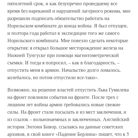
пятилетний срок, и как безупречно проведшему все
время без нареканий и нарушений лагерного режима, мне
разрешили подписать обязательство работать на
Норильском комбинате до конца войны. Я был отпущен,
и полтора года работал в экспедиции того же самого
Норильского комбината. Мне повезло сделать некоторые
открытия: я открыл большое месторождение железа на
Нижней Тунгуске при помощи магнитометрической
съемки. И тогда я попросил, – как в благодарность, –
отпустить меня в армию. Начальство долго ломалось,
колебалось, но потом отпустили все-таки».
Возможно, на решение властей отпустить Льва Гумилева
на фронт повлияли события на фронте. После трех с
лишним лет войны армии требовались новые свежие
силы. На фронт стали посылать и из мест заключения, и
из ссылок – вольнонаемных и заключенных. Английский
историк Энтони Бивор, ссылаясь на данные советских
архивов, в свой книге «Падение Берлина» пишет, что к 5