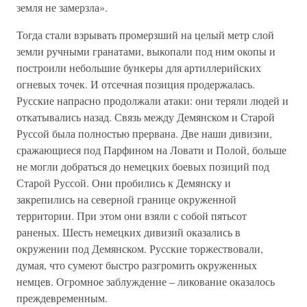
земля не замерзла».
Тогда стали взрывать промерзший на целый метр слой
земли ручными гранатами, выкопали под ним окопы и
построили небольшие бункеры для артиллерийских
огневых точек. И отсечная позиция продержалась.
Русские напрасно продолжали атаки: они теряли людей и
откатывались назад. Связь между Демянском и Старой
Руссой была полностью прервана. Две наши дивизии,
сражающиеся под Парфином на Ловати и Полой, больше
не могли добраться до немецких боевых позиций под
Старой Руссой. Они пробились к Демянску и
закрепились на северной границе окруженной
территории. При этом они взяли с собой пятьсот
раненых. Шесть немецких дивизий оказались в
окружении под Демянском. Русские торжествовали,
думая, что сумеют быстро разгромить окруженных
немцев. Огромное заблуждение – ликование оказалось
преждевременным.