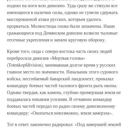
поднял на ноги всю дивизию. Туда сразу же стянули все
имеющиеся в наличии силы, однако не сумели сдержать
массированной атаки русских, которым удалось
прорваться. Молвостицы снова были захвачены. Наши
сражающиеся под Демянском дивизии возвели тыловые
отсечные укрепления и заняли круговую оборону.
Кроме того, сюда с северо-востока часть своих людей
перебросила дивизия «Мертвая голова»
(Totenkopfdivision), занимавшая долгое время у русских
главное место по значимости. Начальник этого сурового
войска, несгибаемый баварский ландскнехт, приказал
командиру боевых частей тылового фронта рыть окопы.
Однако твердая, как камень, глубоко промерзшая земля не
поддавалась никаким усилиям. В отчаянии командир
боевых частей передал по радио своему дивизионному
командиру: «Окопаться невозможно, земля замерзла».
Тот в ответ лаконично радировал: «Под замерзшей землей