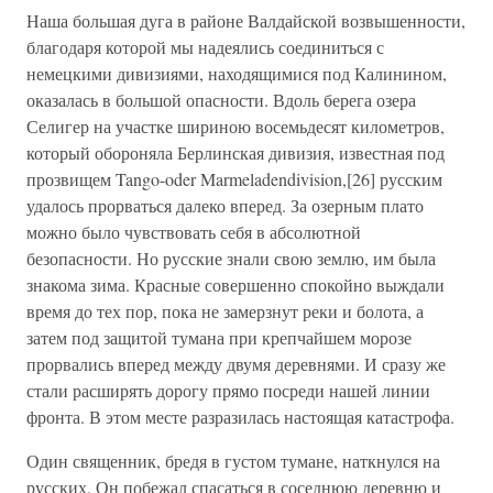
Наша большая дуга в районе Валдайской возвышенности,
благодаря которой мы надеялись соединиться с
немецкими дивизиями, находящимися под Калинином,
оказалась в большой опасности. Вдоль берега озера
Селигер на участке шириною восемьдесят километров,
который обороняла Берлинская дивизия, известная под
прозвищем Tango-oder Marmeladendivision,[26] русским
удалось прорваться далеко вперед. За озерным плато
можно было чувствовать себя в абсолютной
безопасности. Но русские знали свою землю, им была
знакома зима. Красные совершенно спокойно выждали
время до тех пор, пока не замерзнут реки и болота, а
затем под защитой тумана при крепчайшем морозе
прорвались вперед между двумя деревнями. И сразу же
стали расширять дорогу прямо посреди нашей линии
фронта. В этом месте разразилась настоящая катастрофа.
Один священник, бредя в густом тумане, наткнулся на
русских. Он побежал спасаться в соседнюю деревню и