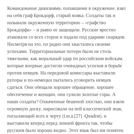
Командование дивизиями, попавшими в окружение, взял
на себя граф Брокдорф, старый вояка. Солдаты так и
называли окруженную территорию – «графство
Брокдорфа» – и рьяно ее защищали. Русские яростно
атаковали со всех сторон и падали под ударами снарядов.
Несмотря на это, по радио они хвастались своими
успехами. Территориальные потери были не столь
тяжелыми, как моральный удар по российским войскам,
которые впервые достигли очевидных успехов в борьбе
против немцев. На передовой комиссары выставили
рупоры и по-немецки пытались уговорить немцев
сдаться. Они обещали хорошее обращение, хорошее
обеспечение и женщин, они сулили золотые горы. А
наши солдаты? Охваченные бешеной злостью, они взяли
огромную доску, нарисовали на ней классический знак,
посылающий всех к черту (l.m.a.[27] -Quadrat), и
выставили вперед перед линией фронта так, чтобы
русским было хорошо видно. Этот язык был им понятен.