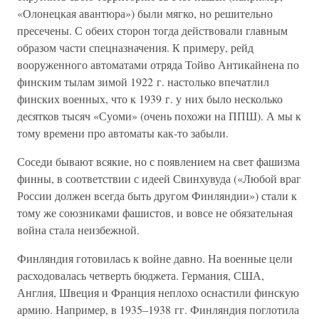
«Олонецкая авантюра») были мягко, но решительно
пресечены. С обеих сторон тогда действовали главным
образом части спецназначения. К примеру, рейд
вооруженного автоматами отряда Тойво Антикайнена по
финским тылам зимой 1922 г. настолько впечатлил
финских военных, что к 1939 г. у них было несколько
десятков тысяч «Суоми» (очень похожи на ППШ). А мы к
тому времени про автоматы как-то забыли.
Соседи бывают всякие, но с появлением на свет фашизма
финны, в соответствии с идеей Свинхувуда («Любой враг
России должен всегда быть другом Финляндии») стали к
тому же союзниками фашистов, и вовсе не обязательная
война стала неизбежной.
Финляндия готовилась к войне давно. На военные цели
расходовалась четверть бюджета. Германия, США,
Англия, Швеция и Франция неплохо оснастили финскую
армию. Например, в 1935–1938 гг. Финляндия поглотила