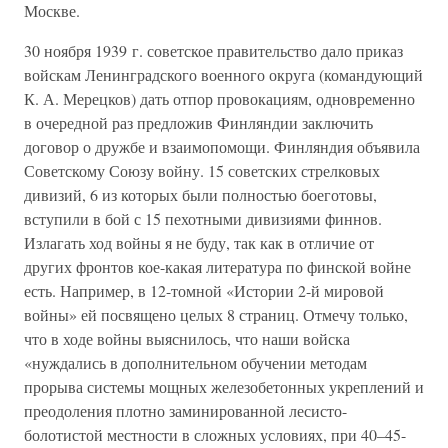
Москве.
30 ноября 1939 г. советское правительство дало приказ
войскам Ленинградского военного округа (командующий
К. А. Мерецков) дать отпор провокациям, одновременно
в очередной раз предложив Финляндии заключить
договор о дружбе и взаимопомощи. Финляндия объявила
Советскому Союзу войну. 15 советских стрелковых
дивизий, 6 из которых были полностью боеготовы,
вступили в бой с 15 пехотными дивизиями финнов.
Излагать ход войны я не буду, так как в отличие от
других фронтов кое-какая литература по финской войне
есть. Например, в 12-томной «Истории 2-й мировой
войны» ей посвящено целых 8 страниц. Отмечу только,
что в ходе войны выяснилось, что наши войска
«нуждались в дополнительном обучении методам
прорыва системы мощных железобетонных укреплений и
преодоления плотно заминированной лесисто-
болотистой местности в сложных условиях, при 40–45-