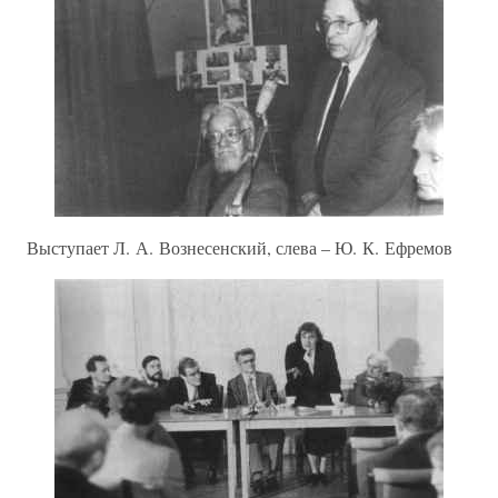
Выступает Л. А. Вознесенский, слева – Ю. К. Ефремов