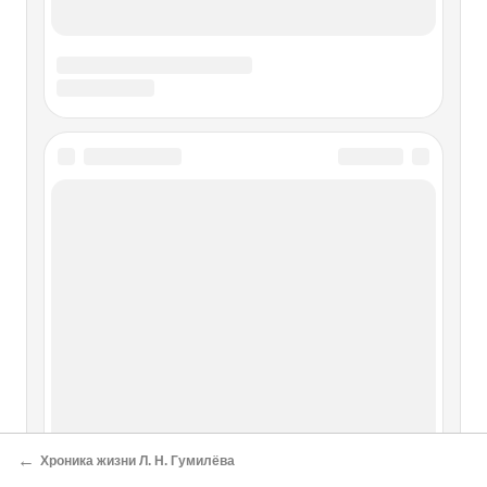
←
Хроника жизни Л. Н. Гумилёва