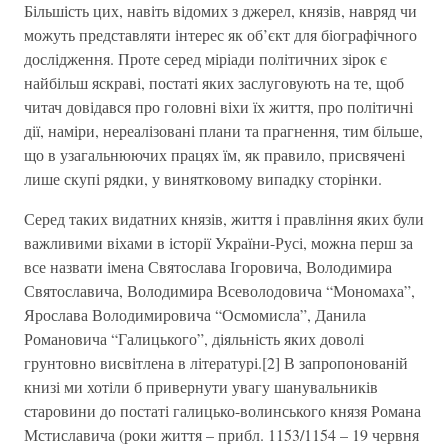
Більшість цих, навіть відомих з джерел, князів, навряд чи
можуть представляти інтерес як об’єкт для біографічного
дослідження. Проте серед міріади політичних зірок є
найбільш яскраві, постаті яких заслуговують на те, щоб
читач довідався про головні віхи їх життя, про політичні
дії, наміри, нереалізовані плани та прагнення, тим більше,
що в узагальнюючих працях їм, як правило, присвячені
лише скупі рядки, у винятковому випадку сторінки.
Серед таких видатних князів, життя і правління яких були
важливими віхами в історії України-Русі, можна перш за
все назвати імена Святослава Ігоровича, Володимира
Святославича, Володимира Всеволодовича “Мономаха”,
Ярослава Володимировича “Осмомисла”, Данила
Романовича “Галицького”, діяльність яких доволі
грунтовно висвітлена в літературі.[2] В запропонованій
книзі ми хотіли б привернути увагу шанувальників
старовини до постаті галицько-волинського князя Романа
Мстиславича (роки життя – прибл. 1153/1154 – 19 червня