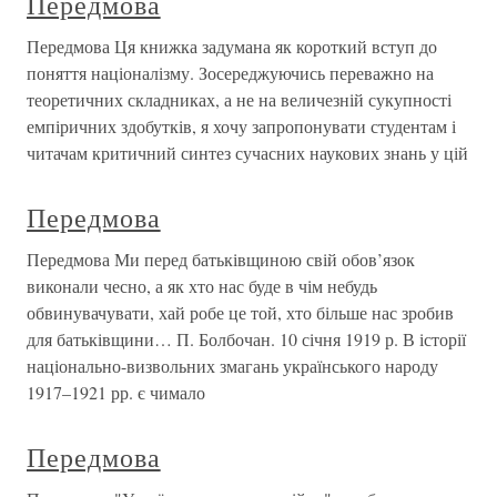
Передмова
Передмова Ця книжка задумана як короткий вступ до
поняття націоналізму. Зосереджуючись переважно на
теоретичних складниках, а не на величезній сукупності
емпіричних здобутків, я хочу запропонувати студентам і
читачам критичний синтез сучасних наукових знань у цій
Передмова
Передмова Ми перед батьківщиною свій обов’язок
виконали чесно, а як хто нас буде в чім небудь
обвинувачувати, хай робе це той, хто більше нас зробив
для батьківщини… П. Болбочан. 10 січня 1919 р. В історії
національно-визвольних змагань українського народу
1917–1921 рр. є чимало
Передмова