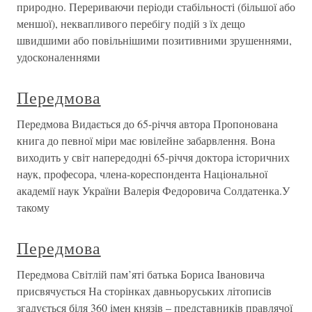
природно. Перериваючи періоди стабільності (більшої або
меншої), неквапливого перебігу подій з їх дещо
швидшими або повільнішими позитивними зрушеннями,
удосконаленнями
Передмова
Передмова Видається до 65-річчя автора Пропонована
книга до певної міри має ювілейне забарвлення. Вона
виходить у світ напередодні 65-річчя доктора історичних
наук, професора, члена-кореспондента Національної
академії наук України Валерія Федоровича Солдатенка.У
такому
Передмова
Передмова Світлій пам’яті батька Бориса Івановича
присвячується На сторінках давньоруських літописів
згадується біля 360 імен князів – представників правлячої