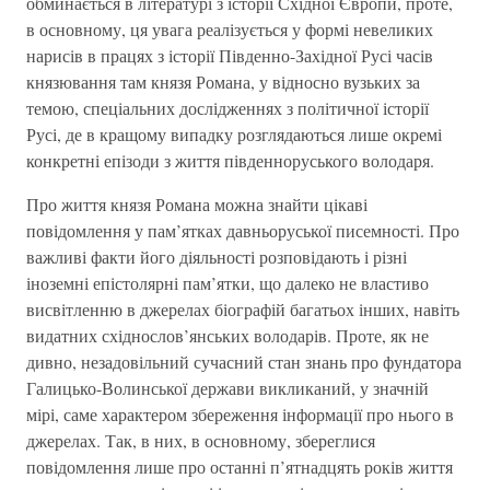
обминається в літературі з історії Східної Європи, проте,
в основному, ця увага реалізується у формі невеликих
нарисів в працях з історії Південно-Західної Русі часів
князювання там князя Романа, у відносно вузьких за
темою, спеціальних дослідженнях з політичної історії
Русі, де в кращому випадку розглядаються лише окремі
конкретні епізоди з життя південноруського володаря.
Про життя князя Романа можна знайти цікаві
повідомлення у пам’ятках давньоруської писемності. Про
важливі факти його діяльності розповідають і різні
іноземні епістолярні пам’ятки, що далеко не властиво
висвітленню в джерелах біографій багатьох інших, навіть
видатних східнослов’янських володарів. Проте, як не
дивно, незадовільний сучасний стан знань про фундатора
Галицько-Волинської держави викликаний, у значній
мірі, саме характером збереження інформації про нього в
джерелах. Так, в них, в основному, збереглися
повідомлення лише про останні п’ятнадцять років життя