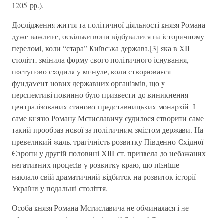
1205 рр.).
Дослідження життя та політичної діяльності князя Романа
дуже важливе, оскільки вони відбувалися на історичному
переломі, коли “стара” Київська держава,[3] яка в XII
столітті змінила форму свого політичного існування,
поступово сходила у минуле, коли створювався
фундамент нових державних організмів, що у
перспективі повинно було призвести до виникнення
централізованих станово-представницьких монархій. І
саме князю Роману Мстиславичу судилося створити саме
такий прообраз нової за політичним змістом держави. На
превеликий жаль, трагічність розвитку Південно-Східної
Європи у другій половині XIII ст. призвела до небажаних
негативних процесів у розвитку краю, що пізніше
наклало свій драматичний відбиток на розвиток історії
України у подальші століття.
Особа князя Романа Мстиславича не обминалася і не