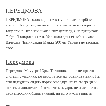
ПЕРЕДМОВА
ПЕРЕДМОВА Головна річ не в тім, що нам потрібне
армія — бо це розуміють усі — а в тім як нам створити
таку армію, якаб захищала нашу державу, а не руйнувала
її: була її опорою, а не найбільшою для неї небезпекою.
Вячеслав Липинський Майже 200 літ Україна не творила
своєї
Передмова
Передмова Мемуари Юрка Тютюника — це не просто
спогади сучасника, це перш за все акт обвинувачення. На
лаві підсудних сидять поруч себе українська еміграція й
польська дипломатія. І читаючи мемуари, не знаєш, хто з
двох підсудних більш винний, на кого мусить впасти