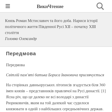
ВикиЧтение
Князь Роман Мстиславич та його доба. Нариси історії
політичного життя Південної Русі XII – початку XIII
століття
Головко Олександр
Передмова
Передмова
Світлій пам’яті батька Бориса Івановича присвячується
На сторінках давньоруських літописів згадується біля 360
імен князів – представників правлячої на Русі династії. [1]
Ясна річ, що це далеко не всі володарі з династії
Рюриковичів, яким на той далекий час судилося
князювати в одній з найбільших середньовічних держав.