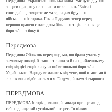
Передмова "Українсько-польська війна" має бути другою
з черги працею у плянованім циклю п. н. "Звіти і
спогади", що творитиме матеріял для будучого
військового історика. Поява її друком тепер перед
першою працею є наслідком більшого зацікавлення цею
боротьбою з боку її
Передмова
Передмова Обовязок перед людьми, що брали участь у
зимовому поході, бажання залишити й на прийдешньому
слід від цієї сторінки сучасної визвольної боротьби
Українського Народу вимагають від мене, щоб я записав її
так, як вона відбивається в моїй думці й памяті старшого
ПЕРЕДМОВА
ПЕРЕДМОВА Історія революцій завжди привертала до
себе підвищений суспільний інтерес. То цілком