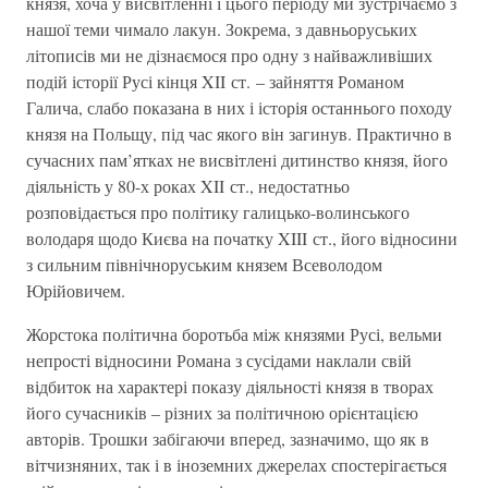
князя, хоча у висвітленні і цього періоду ми зустрічаємо з
нашої теми чимало лакун. Зокрема, з давньоруських
літописів ми не дізнаємося про одну з найважливіших
подій історії Русі кінця XII ст. – зайняття Романом
Галича, слабо показана в них і історія останнього походу
князя на Польщу, під час якого він загинув. Практично в
сучасних пам’ятках не висвітлені дитинство князя, його
діяльність у 80-х роках XII ст., недостатньо
розповідається про політику галицько-волинського
володаря щодо Києва на початку XIII ст., його відносини
з сильним північноруським князем Всеволодом
Юрійовичем.
Жорстока політична боротьба між князями Русі, вельми
непрості відносини Романа з сусідами наклали свій
відбиток на характері показу діяльності князя в творах
його сучасників – різних за політичною орієнтацією
авторів. Трошки забігаючи вперед, зазначимо, що як в
вітчизняних, так і в іноземних джерелах спостерігається