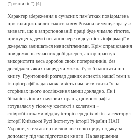
(“рочників”).[4]
Характер збереження в сучасних пам’ятках повідомлень
про галицько-волинського князя Романа вимушує зразу ж
визнати, що в запропонованій праці буде чимало гіпотез,
припущень, деякі питання через відсутність інформації в
джерелах залишаться невисвітленими. Крім опрацювання
повідомлень сучасних добі джерел, автор прагнув
використати весь доробок своїх попередників, без
досліджень яких навряд чи можна було б написати цю
книгу. Грунтовний розгляд деяких аспектів нашої теми в
історіографії надав можливість нам висвітлити їх на
сторінках цього дослідження менш докладно. Як і
більшість інших наукових праць, ця монографія
готувалася у тісному контакті з колегами –
співробітниками відділу історії середніх віків та сектору з
історії Київської Русі Інституту історії України НАН
України, яким автор висловлює свою щиру подяку за
допомогу під час підготовки книги. На завершення