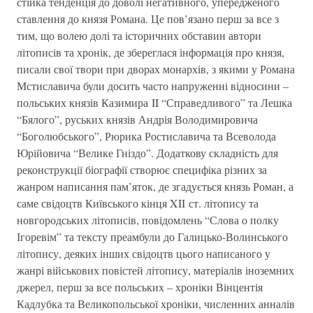
стійка тенденція до доволі негативного, упередженого
ставлення до князя Романа. Це пов’язано перш за все з
тим, що волею долі та історичних обставин автори
літописів та хронік, де збереглася інформація про князя,
писали свої твори при дворах монархів, з якими у Романа
Мстиславича були досить часто напруженні відносини –
польських князів Казимира II “Справедливого” та Лешка
“Бялого”, руських князів Андрія Володимировича
“Боголюбського”, Рюрика Ростиславича та Всеволода
Юрійовича “Велике Гніздо”. Додаткову складність для
реконструкції біографії створює специфіка різних за
жанром написання пам’яток, де згадується князь Роман, а
саме свідоцтв Київського кінця XII ст. літопису та
новгородських літописів, повідомлень “Слова о полку
Ігоревім” та тексту преамбули до Галицько-Волинського
літопису, деяких інших свідоцтв цього написаного у
жанрі військових повістей літопису, матеріалів іноземних
джерел, перш за все польських – хроніки Вінцентія
Кадлубка та Великопольської хроніки, численних анналів