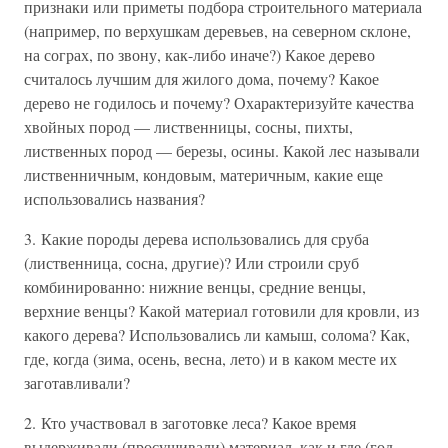
признаки или приметы подбора строительного материала
(например, по верхушкам деревьев, на северном склоне,
на сограх, по звону, как-либо иначе?) Какое дерево
считалось лучшим для жилого дома, почему? Какое
дерево не годилось и почему? Охарактеризуйте качества
хвойных пород — лиственницы, сосны, пихты,
лиственных пород — березы, осины. Какой лес называли
лиственничным, кондовым, материчным, какие еще
использовались названия?
3. Какие породы дерева использовались для сруба
(лиственница, сосна, другие)? Или строили сруб
комбинированно: нижние венцы, средние венцы,
верхние венцы? Какой материал готовили для кровли, из
какого дерева? Использовались ли камыш, солома? Как,
где, когда (зима, осень, весна, лето) и в каком месте их
заготавливали?
2. Кто участвовал в заготовке леса? Какое время
выдерживали (просушивали) материал, как и где (год,