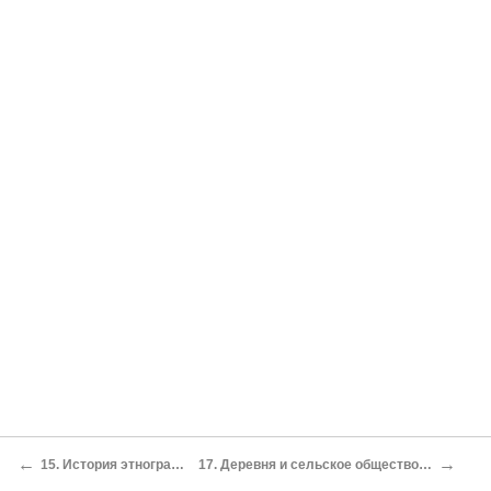
←
→
15. История этнографических исследований на Алтае[142]
17. Деревня и сельское общество Алтайского края в годы Великой Отечественной войны[144]