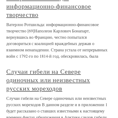
информационно-финансовое
творчество
Ватерлоо Ротшильда: информационно-финансовое
творчество [69]Наполеон Карлович Бонапарт,
вернувшись во Францию, честно попытался
договориться с коалицией враждебных держав о
взаимном ненападении. Страна устала от непрерывных
войн с 1792-го по 1814-й год, обескровилась, была
Случаи гибели на Севере
одиночных или неизвестных
русских мореходов
Случаи гибели на Севере одиночных или неизвестных
русских мореходов В данном разделе и в приложении 1
будет рассказано о ставших известными к настоящему
времени фактах обнаружения в Арктике следов гибели